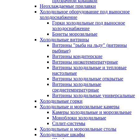
прозрачной крышкой
Неохлаждаемые прилавки
Холодильное оборудование под выносное
холодоснабжение
Горки холодильные под выносное
холодоснабжение
Бонеты морозильные
Холодильные витрины
Витрины "рыба на льду" (витрины
рыбные)
Витрины кондитерские
Витрины низкотемпературные
Витрины холодильные и тепловые
настольные
Витрины холодильные открытые
Витрины холодильные
среднетемпературные
Витрины холодильные универсальные
Холодильные горки
Холодильные и морозильные камеры
Камеры холодильные и морозильные
Моноблоки холодильные
Сплит-системы
Холодильные и морозильные столы
Холодильные шкафы