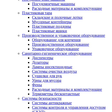
Посудомоечные машины
Расходные материалы и комплектующие
Пластиковая тара
Складские и полочные лотки
Мусорные контейнеры
Пластиковые поддоны
Пластиковые ящики
Производственное и упаковочное оборудование
Оборудование для копчения
Производственное оборудование
Упаковочное оборудование
Санитарно-гигиеническое оборудование
Диспенсеры
Дозаторы
Лампы инсектицидные
Системы очистки воздуха
Сушилки для рук
Урны для мусора
Фены
Расходные материалы и комплектующие
Термометры бесконтактные
Системы безопасности
Системы антикражные
Системы контроля и управления доступом
(СКУД)