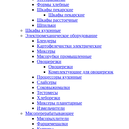
Формы хлебные
Шкафы пекарские
Шкафы пекарские
Шкафы расстоечные
Шпильки
Шкафы кухонные
Электромеханическое оборудование
Блендеры
Картофелечистки электрические
Миксеры
Мясорубки промышленные
Овощерезки
Овощерезки
Комплектующие для овощерезок
Процессоры кухонные
Слайсеры
Соковыжималки
Тестомесы
Хлеборезки
Миксеры планетарные
Измельчители
Мясоперерабатывающее
Мясорыхлители
Фаршемешалки
Куттеры