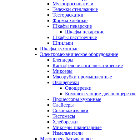
Мукопросеиватели
Тележки стеллажные
Тестораскатки
Формы хлебные
Шкафы пекарские
Шкафы пекарские
Шкафы расстоечные
Шпильки
Шкафы кухонные
Электромеханическое оборудование
Блендеры
Картофелечистки электрические
Миксеры
Мясорубки промышленные
Овощерезки
Овощерезки
Комплектующие для овощерезок
Процессоры кухонные
Слайсеры
Соковыжималки
Тестомесы
Хлеборезки
Миксеры планетарные
Измельчители
Мясоперерабатывающее