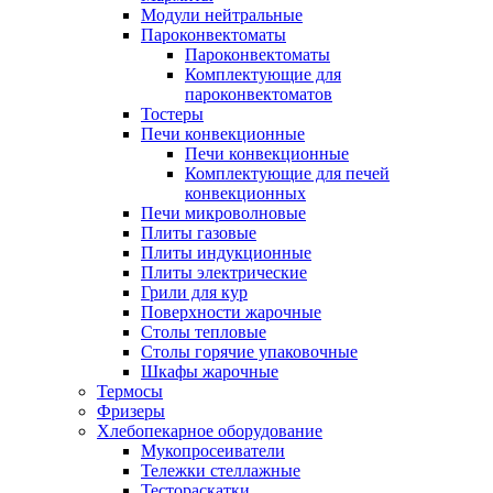
Модули нейтральные
Пароконвектоматы
Пароконвектоматы
Комплектующие для
пароконвектоматов
Тостеры
Печи конвекционные
Печи конвекционные
Комплектующие для печей
конвекционных
Печи микроволновые
Плиты газовые
Плиты индукционные
Плиты электрические
Грили для кур
Поверхности жарочные
Столы тепловые
Столы горячие упаковочные
Шкафы жарочные
Термосы
Фризеры
Хлебопекарное оборудование
Мукопросеиватели
Тележки стеллажные
Тестораскатки