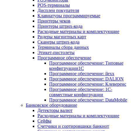
POS-терминалы
Дисплеи покупателя
Клавиатуры программируемые
Принтеры чеков
Принтеры штрих-кода
Расходные материалы и комплектующие
Ридеры магнитных карт
Сканеры штрих-кода
Терминалы сбора данных
Этикет-пистолеты
Программное обеспечение
Программное обеспечение: Типовые
конфигруации1С
Программное обеспечение: ilexx
Программное обеспечение: DALION
Программное обеспечение: Клеверенс
Программное обеспечение: 1С-
совместные конфигруации
Программное обеспечение: DataMobile
Банковское оборудование
Детекторы валют
Расходные материалы и комплектующие
Сейфы
Счетчики и сортировщики банкнот