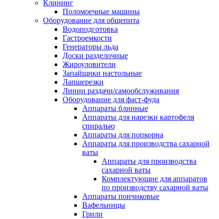
Клининг
Поломоечные машины
Оборудование для общепита
Водоподготовка
Гастроемкости
Генераторы льда
Доски разделочные
Жироуловители
Запайщики настольные
Лапшерезки
Линии раздачи/самообслуживания
Оборудование для фаст-фуда
Аппараты блинные
Аппараты для нарезки картофеля
спиралью
Аппараты для попкорна
Аппараты для производства сахарной
ваты
Аппараты для производства
сахарной ваты
Комплектующие для аппаратов
по производству сахарной ваты
Аппараты пончиковые
Вафельницы
Грили