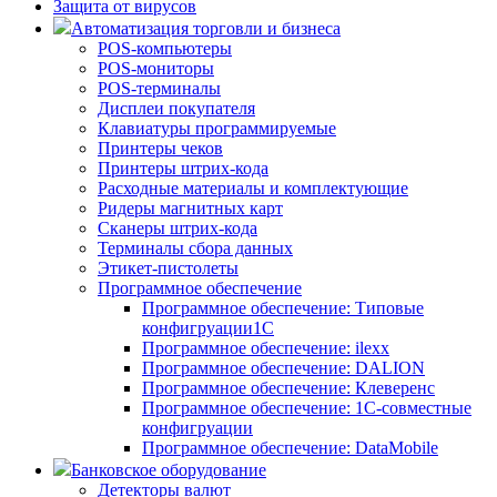
Защита от вирусов
Автоматизация торговли и бизнеса
POS-компьютеры
POS-мониторы
POS-терминалы
Дисплеи покупателя
Клавиатуры программируемые
Принтеры чеков
Принтеры штрих-кода
Расходные материалы и комплектующие
Ридеры магнитных карт
Сканеры штрих-кода
Терминалы сбора данных
Этикет-пистолеты
Программное обеспечение
Программное обеспечение: Типовые
конфигруации1С
Программное обеспечение: ilexx
Программное обеспечение: DALION
Программное обеспечение: Клеверенс
Программное обеспечение: 1С-совместные
конфигруации
Программное обеспечение: DataMobile
Банковское оборудование
Детекторы валют