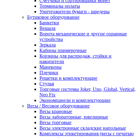
Счетчики и сортировщики монет
Терминалы оплаты
Уничтожители бумаги - шредеры
Бутиковое оборудование
Банкетки
Вешала
Ворота механические и другие охранные
устройства
Зеркала
Кабины примерочные
Корзины для распродаж, стойки и
накопители
Манекены
Плечики
Решетки и комплектующие
Стулья
Торговые системы Joker, Uno, Global, Vertical,
Neo Fix
Экономпанели и комплектующие
Весы / Весовое оборудование
Весы крановые
Весы лабораторные, ювелирные
Весы торговые
Весы электронные складские напольные
Комплексы этикетирования (весы с печатью