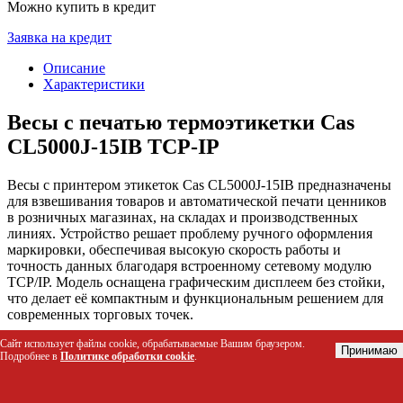
Можно купить в кредит
Заявка на кредит
Описание
Характеристики
Весы с печатью термоэтикетки Сas
CL5000J-15IB TCP-IP
Весы с принтером этикеток Cas CL5000J-15IB предназначены
для взвешивания товаров и автоматической печати ценников
в розничных магазинах, на складах и производственных
линиях. Устройство решает проблему ручного оформления
маркировки, обеспечивая высокую скорость работы и
точность данных благодаря встроенному сетевому модулю
TCP/IP. Модель оснащена графическим дисплеем без стойки,
что делает её компактным и функциональным решением для
современных торговых точек.
Сайт использует файлы cookie, обрабатываемые Вашим браузером.
Кому подойдет этот товар
Принимаю
Подробнее в
Политике обработки cookie
.
Розничные магазины продуктов питания (мясные,
рыбные, сырные лавки, пекарни)