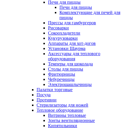
Печи для пиццы
Печи для пиццы
Комплектующие для печей для
пиццы
Прессы для гамбургеров
Рисоварки
Сокоохладители
Кукурузоварки
Аппараты для хот-догов
Установки Шаурма
Аксессуары для теплового
оборудования
Темперы для шоколада
Столы для пиццы
Фритюрницы
Чебуречницы
Электрошашлычницы
Палатки торговые
Посуда
Противни
Стерилизаторы для ножей
Тепловое оборудование
Витрины тепловые
Зонты вентиляционные
Кипятильники