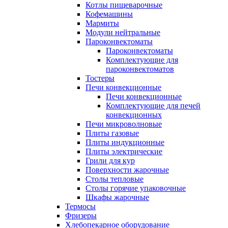
Котлы пищеварочные
Кофемашины
Мармиты
Модули нейтральные
Пароконвектоматы
Пароконвектоматы
Комплектующие для
пароконвектоматов
Тостеры
Печи конвекционные
Печи конвекционные
Комплектующие для печей
конвекционных
Печи микроволновые
Плиты газовые
Плиты индукционные
Плиты электрические
Грили для кур
Поверхности жарочные
Столы тепловые
Столы горячие упаковочные
Шкафы жарочные
Термосы
Фризеры
Хлебопекарное оборудование