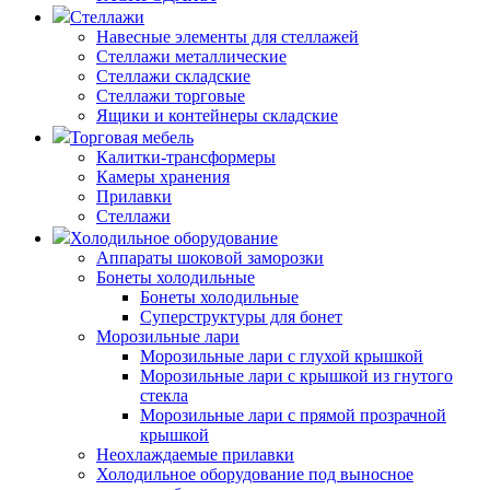
Стеллажи
Навесные элементы для стеллажей
Стеллажи металлические
Стеллажи складские
Стеллажи торговые
Ящики и контейнеры складские
Торговая мебель
Калитки-трансформеры
Камеры хранения
Прилавки
Стеллажи
Холодильное оборудование
Аппараты шоковой заморозки
Бонеты холодильные
Бонеты холодильные
Суперструктуры для бонет
Морозильные лари
Морозильные лари с глухой крышкой
Морозильные лари с крышкой из гнутого
стекла
Морозильные лари с прямой прозрачной
крышкой
Неохлаждаемые прилавки
Холодильное оборудование под выносное