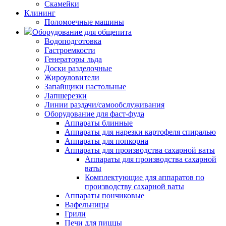
Скамейки
Клининг
Поломоечные машины
Оборудование для общепита
Водоподготовка
Гастроемкости
Генераторы льда
Доски разделочные
Жироуловители
Запайщики настольные
Лапшерезки
Линии раздачи/самообслуживания
Оборудование для фаст-фуда
Аппараты блинные
Аппараты для нарезки картофеля спиралью
Аппараты для попкорна
Аппараты для производства сахарной ваты
Аппараты для производства сахарной
ваты
Комплектующие для аппаратов по
производству сахарной ваты
Аппараты пончиковые
Вафельницы
Грили
Печи для пиццы