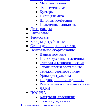
Мясорыхлители
Фаршемешалки
Куттеры
Пилы для мяса
Шприцы колбасные
Пельменные аппараты
Дегидраторы
Автоклавы
Термостаты
Колоды разрубочные
Столы для пиццы и салатов
Нейтральное оборудование
Ванны моечные
Полки кухонные настенные
Стеллажи технологические
Столы производственные
Тележки сервировочные
Урны для фудкорта
Подтоварники и подставки
Рукомойники технологические
ЛАРИ
ПОСУДА
Кастрюли, сотейники
Сковороды, казаны
Посудомоечные машины