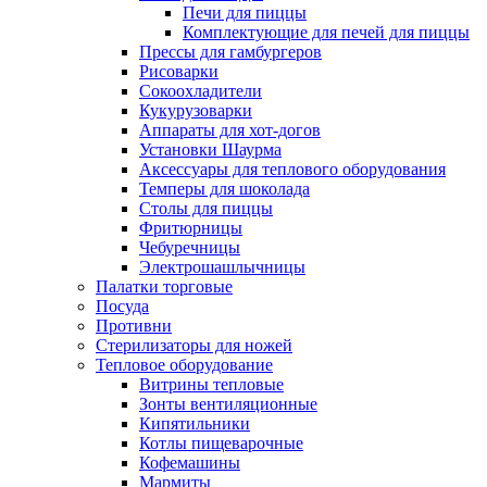
Печи для пиццы
Комплектующие для печей для пиццы
Прессы для гамбургеров
Рисоварки
Сокоохладители
Кукурузоварки
Аппараты для хот-догов
Установки Шаурма
Аксессуары для теплового оборудования
Темперы для шоколада
Столы для пиццы
Фритюрницы
Чебуречницы
Электрошашлычницы
Палатки торговые
Посуда
Противни
Стерилизаторы для ножей
Тепловое оборудование
Витрины тепловые
Зонты вентиляционные
Кипятильники
Котлы пищеварочные
Кофемашины
Мармиты