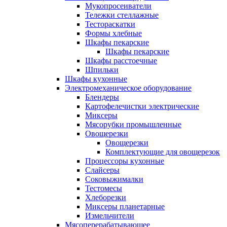
Мукопросеиватели
Тележки стеллажные
Тестораскатки
Формы хлебные
Шкафы пекарские
Шкафы пекарские
Шкафы расстоечные
Шпильки
Шкафы кухонные
Электромеханическое оборудование
Блендеры
Картофелечистки электрические
Миксеры
Мясорубки промышленные
Овощерезки
Овощерезки
Комплектующие для овощерезок
Процессоры кухонные
Слайсеры
Соковыжималки
Тестомесы
Хлеборезки
Миксеры планетарные
Измельчители
Мясоперерабатывающее