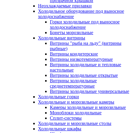
прозрачной крышкой
Неохлаждаемые прилавки
Холодильное оборудование под выносное
холодоснабжение
Горки холодильные под выносное
холодоснабжение
Бонеты морозильные
Холодильные витрины
Витрины "рыба на льду" (витрины
рыбные)
Витрины кондитерские
Витрины низкотемпературные
Витрины холодильные и тепловые
настольные
Витрины холодильные открытые
Витрины холодильные
среднетемпературные
Витрины холодильные универсальные
Холодильные горки
Холодильные и морозильные камеры
Камеры холодильные и морозильные
Моноблоки холодильные
Сплит-системы
Холодильные и морозильные столы
Холодильные шкафы