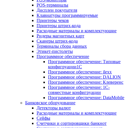
POS-терминалы
Дисплеи покупателя
Клавиатуры программируемые
Принтеры чеков
Принтеры штрих-кода
Расходные материалы и комплектующие
Ридеры магнитных карт
Сканеры штрих-кода
Терминалы сбора данных
Этикет-пистолеты
Программное обеспечение
Программное обеспечение: Типовые
конфигруации1С
Программное обеспечение: ilexx
Программное обеспечение: DALION
Программное обеспечение: Клеверенс
Программное обеспечение: 1С-
совместные конфигруации
Программное обеспечение: DataMobile
Банковское оборудование
Детекторы валют
Расходные материалы и комплектующие
Сейфы
Счетчики и сортировщики банкнот