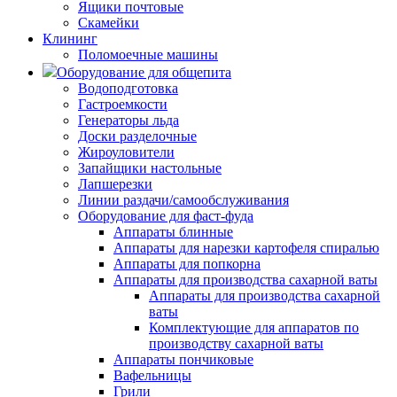
Ящики почтовые
Скамейки
Клининг
Поломоечные машины
Оборудование для общепита
Водоподготовка
Гастроемкости
Генераторы льда
Доски разделочные
Жироуловители
Запайщики настольные
Лапшерезки
Линии раздачи/самообслуживания
Оборудование для фаст-фуда
Аппараты блинные
Аппараты для нарезки картофеля спиралью
Аппараты для попкорна
Аппараты для производства сахарной ваты
Аппараты для производства сахарной
ваты
Комплектующие для аппаратов по
производству сахарной ваты
Аппараты пончиковые
Вафельницы
Грили