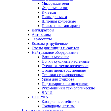
Мясорыхлители
Фаршемешалки
Куттеры
Пилы для мяса
Шприцы колбасные
Пельменные аппараты
Дегидраторы
Автоклавы
Термостаты
Колоды разрубочные
Столы для пиццы и салатов
Нейтральное оборудование
Ванны моечные
Полки кухонные настенные
Стеллажи технологические
Столы производственные
Тележки сервировочные
Урны для фудкорта
Подтоварники и подставки
Рукомойники технологические
ЛАРИ
ПОСУДА
Кастрюли, сотейники
Сковороды, казаны
Посудомоечные машины