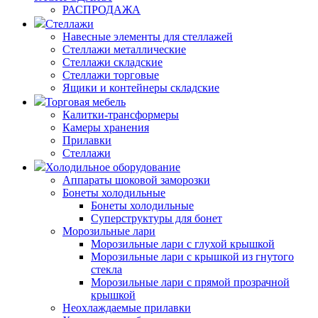
РАСПРОДАЖА
Стеллажи
Навесные элементы для стеллажей
Стеллажи металлические
Стеллажи складские
Стеллажи торговые
Ящики и контейнеры складские
Торговая мебель
Калитки-трансформеры
Камеры хранения
Прилавки
Стеллажи
Холодильное оборудование
Аппараты шоковой заморозки
Бонеты холодильные
Бонеты холодильные
Суперструктуры для бонет
Морозильные лари
Морозильные лари с глухой крышкой
Морозильные лари с крышкой из гнутого
стекла
Морозильные лари с прямой прозрачной
крышкой
Неохлаждаемые прилавки