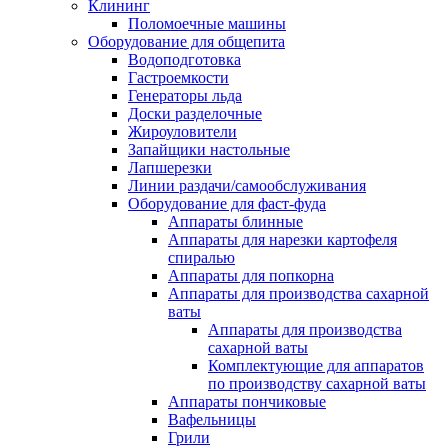
Клининг
Поломоечные машины
Оборудование для общепита
Водоподготовка
Гастроемкости
Генераторы льда
Доски разделочные
Жироуловители
Запайщики настольные
Лапшерезки
Линии раздачи/самообслуживания
Оборудование для фаст-фуда
Аппараты блинные
Аппараты для нарезки картофеля
спиралью
Аппараты для попкорна
Аппараты для производства сахарной
ваты
Аппараты для производства
сахарной ваты
Комплектующие для аппаратов
по производству сахарной ваты
Аппараты пончиковые
Вафельницы
Грили