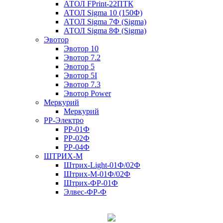
АТОЛ FPrint-22ПТК
АТОЛ Sigma 10 (150Ф)
АТОЛ Sigma 7Ф (Sigma)
АТОЛ Sigma 8Ф (Sigma)
Эвотор
Эвотор 10
Эвотор 7.2
Эвотор 5
Эвотор 5I
Эвотор 7.3
Эвотор Power
Меркурий
Меркурий
РР-Электро
РР-01Ф
РР-02Ф
РР-04Ф
ШТРИХ-М
Штрих-Light-01Ф/02Ф
Штрих-М-01Ф/02Ф
Штрих-ФР-01Ф
Элвес-ФР-Ф