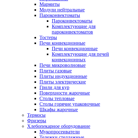
Мармиты
Модули нейтральные
Пароконвектоматы
Пароконвектоматы
Комплектующие для
пароконвектоматов
Тостеры
Печи конвекционные
Печи конвекционные
Комплектующие для печей
конвекционных
Печи микроволновые
Плиты газовые
Плиты индукционные
Плиты электрические
Грили для кур
Поверхности жарочные
Столы тепловые
Столы горячие упаковочные
Шкафы жарочные
Термосы
Фризеры
Хлебопекарное оборудование
Мукопросеиватели
Тележки стеллажные