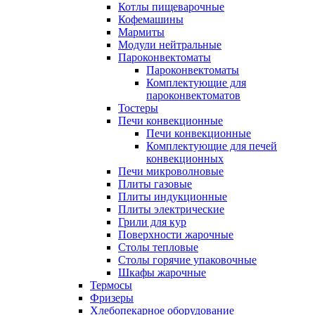
Котлы пищеварочные
Кофемашины
Мармиты
Модули нейтральные
Пароконвектоматы
Пароконвектоматы
Комплектующие для
пароконвектоматов
Тостеры
Печи конвекционные
Печи конвекционные
Комплектующие для печей
конвекционных
Печи микроволновые
Плиты газовые
Плиты индукционные
Плиты электрические
Грили для кур
Поверхности жарочные
Столы тепловые
Столы горячие упаковочные
Шкафы жарочные
Термосы
Фризеры
Хлебопекарное оборудование