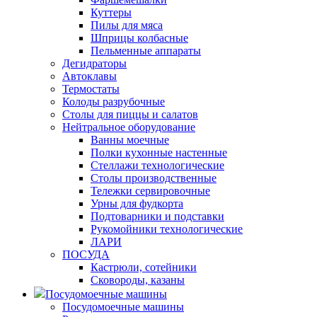
Куттеры
Пилы для мяса
Шприцы колбасные
Пельменные аппараты
Дегидраторы
Автоклавы
Термостаты
Колоды разрубочные
Столы для пиццы и салатов
Нейтральное оборудование
Ванны моечные
Полки кухонные настенные
Стеллажи технологические
Столы производственные
Тележки сервировочные
Урны для фудкорта
Подтоварники и подставки
Рукомойники технологические
ЛАРИ
ПОСУДА
Кастрюли, сотейники
Сковороды, казаны
Посудомоечные машины
Посудомоечные машины