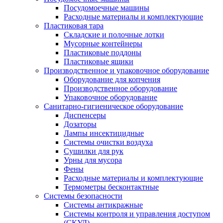
Посудомоечные машины
Расходные материалы и комплектующие
Пластиковая тара
Складские и полочные лотки
Мусорные контейнеры
Пластиковые поддоны
Пластиковые ящики
Производственное и упаковочное оборудование
Оборудование для копчения
Производственное оборудование
Упаковочное оборудование
Санитарно-гигиеническое оборудование
Диспенсеры
Дозаторы
Лампы инсектицидные
Системы очистки воздуха
Сушилки для рук
Урны для мусора
Фены
Расходные материалы и комплектующие
Термометры бесконтактные
Системы безопасности
Системы антикражные
Системы контроля и управления доступом
(СКУД)