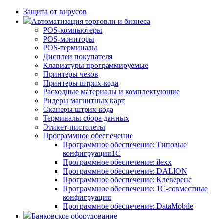
Защита от вирусов
Автоматизация торговли и бизнеса
POS-компьютеры
POS-мониторы
POS-терминалы
Дисплеи покупателя
Клавиатуры программируемые
Принтеры чеков
Принтеры штрих-кода
Расходные материалы и комплектующие
Ридеры магнитных карт
Сканеры штрих-кода
Терминалы сбора данных
Этикет-пистолеты
Программное обеспечение
Программное обеспечение: Типовые
конфигруации1С
Программное обеспечение: ilexx
Программное обеспечение: DALION
Программное обеспечение: Клеверенс
Программное обеспечение: 1С-совместные
конфигруации
Программное обеспечение: DataMobile
Банковское оборудование