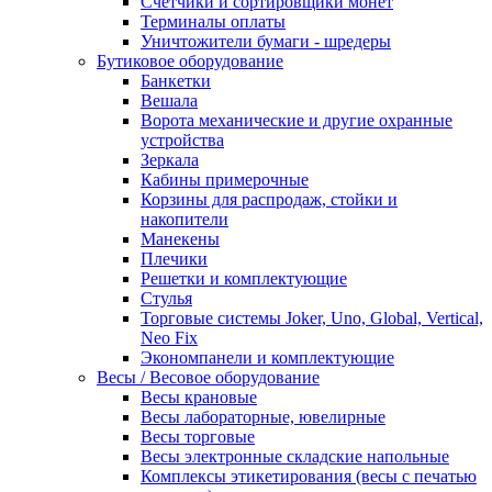
Счетчики и сортировщики монет
Терминалы оплаты
Уничтожители бумаги - шредеры
Бутиковое оборудование
Банкетки
Вешала
Ворота механические и другие охранные
устройства
Зеркала
Кабины примерочные
Корзины для распродаж, стойки и
накопители
Манекены
Плечики
Решетки и комплектующие
Стулья
Торговые системы Joker, Uno, Global, Vertical,
Neo Fix
Экономпанели и комплектующие
Весы / Весовое оборудование
Весы крановые
Весы лабораторные, ювелирные
Весы торговые
Весы электронные складские напольные
Комплексы этикетирования (весы с печатью