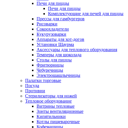
Печи для пиццы
Печи для пиццы
Комплектующие для печей для пиццы
Прессы для гамбургеров
Рисоварки
Сокоохладители
Кукурузоварки
Аппараты для хот-догов
Установки Шаурма
Аксессуары для теплового оборудования
Темперы для шоколада
Столы для пиццы
Фритюрницы
Чебуречницы
Электрошашлычницы
Палатки торговые
Посуда
Противни
Стерилизаторы для ножей
Тепловое оборудование
Витрины тепловые
Зонты вентиляционные
Кипятильники
Котлы пищеварочные
Кофемашины