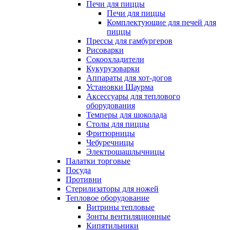
Печи для пиццы
Печи для пиццы
Комплектующие для печей для
пиццы
Прессы для гамбургеров
Рисоварки
Сокоохладители
Кукурузоварки
Аппараты для хот-догов
Установки Шаурма
Аксессуары для теплового
оборудования
Темперы для шоколада
Столы для пиццы
Фритюрницы
Чебуречницы
Электрошашлычницы
Палатки торговые
Посуда
Противни
Стерилизаторы для ножей
Тепловое оборудование
Витрины тепловые
Зонты вентиляционные
Кипятильники