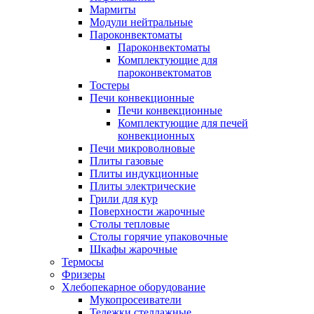
Мармиты
Модули нейтральные
Пароконвектоматы
Пароконвектоматы
Комплектующие для
пароконвектоматов
Тостеры
Печи конвекционные
Печи конвекционные
Комплектующие для печей
конвекционных
Печи микроволновые
Плиты газовые
Плиты индукционные
Плиты электрические
Грили для кур
Поверхности жарочные
Столы тепловые
Столы горячие упаковочные
Шкафы жарочные
Термосы
Фризеры
Хлебопекарное оборудование
Мукопросеиватели
Тележки стеллажные