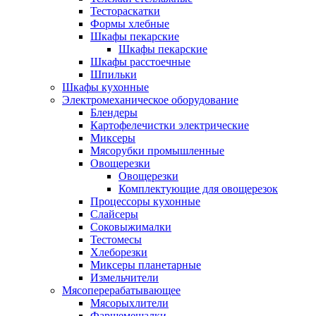
Тестораскатки
Формы хлебные
Шкафы пекарские
Шкафы пекарские
Шкафы расстоечные
Шпильки
Шкафы кухонные
Электромеханическое оборудование
Блендеры
Картофелечистки электрические
Миксеры
Мясорубки промышленные
Овощерезки
Овощерезки
Комплектующие для овощерезок
Процессоры кухонные
Слайсеры
Соковыжималки
Тестомесы
Хлеборезки
Миксеры планетарные
Измельчители
Мясоперерабатывающее
Мясорыхлители
Фаршемешалки