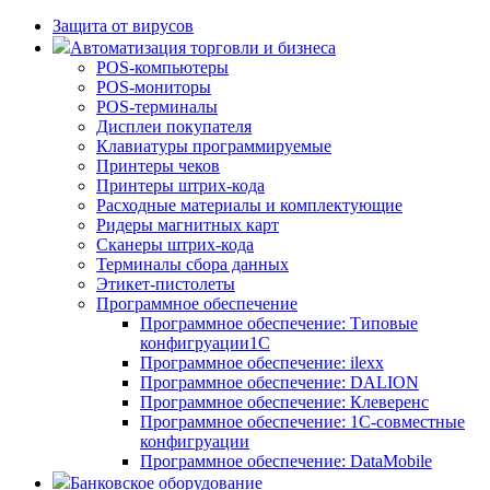
Защита от вирусов
Автоматизация торговли и бизнеса
POS-компьютеры
POS-мониторы
POS-терминалы
Дисплеи покупателя
Клавиатуры программируемые
Принтеры чеков
Принтеры штрих-кода
Расходные материалы и комплектующие
Ридеры магнитных карт
Сканеры штрих-кода
Терминалы сбора данных
Этикет-пистолеты
Программное обеспечение
Программное обеспечение: Типовые
конфигруации1С
Программное обеспечение: ilexx
Программное обеспечение: DALION
Программное обеспечение: Клеверенс
Программное обеспечение: 1С-совместные
конфигруации
Программное обеспечение: DataMobile
Банковское оборудование