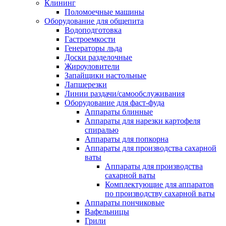
Клининг
Поломоечные машины
Оборудование для общепита
Водоподготовка
Гастроемкости
Генераторы льда
Доски разделочные
Жироуловители
Запайщики настольные
Лапшерезки
Линии раздачи/самообслуживания
Оборудование для фаст-фуда
Аппараты блинные
Аппараты для нарезки картофеля
спиралью
Аппараты для попкорна
Аппараты для производства сахарной
ваты
Аппараты для производства
сахарной ваты
Комплектующие для аппаратов
по производству сахарной ваты
Аппараты пончиковые
Вафельницы
Грили