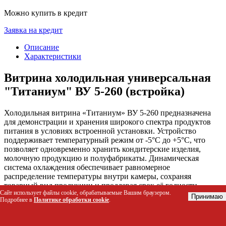
Можно купить в кредит
Заявка на кредит
Описание
Характеристики
Витрина холодильная универсальная
"Титаниум" ВУ 5-260 (встройка)
Холодильная витрина «Титаниум» ВУ 5-260 предназначена
для демонстрации и хранения широкого спектра продуктов
питания в условиях встроенной установки. Устройство
поддерживает температурный режим от -5°С до +5°С, что
позволяет одновременно хранить кондитерские изделия,
молочную продукцию и полуфабрикаты. Динамическая
система охлаждения обеспечивает равномерное
распределение температуры внутри камеры, сохраняя
товарный вид продукции и продлевая срок её годности.
Сайт использует файлы cookie, обрабатываемые Вашим браузером.
Принимаю
Подробнее в
Политике обработки cookie
.
Кому подойдет этот товар
Владельцы пекарен и кондитерских для продажи