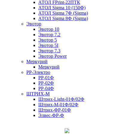
АТОЛ FPrint-22ПТК
АТОЛ Sigma 10 (150Ф)
АТОЛ Sigma 7Ф (Sigma)
АТОЛ Sigma 8Ф (Sigma)
Эвотор
Эвотор 10
Эвотор 7.2
Эвотор 5
Эвотор 5I
Эвотор 7.3
Эвотор Power
Меркурий
Меркурий
РР-Электро
РР-01Ф
РР-02Ф
РР-04Ф
ШТРИХ-М
Штрих-Light-01Ф/02Ф
Штрих-М-01Ф/02Ф
Штрих-ФР-01Ф
Элвес-ФР-Ф