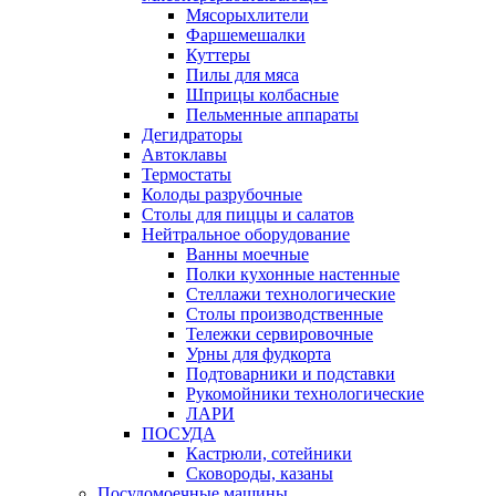
Мясорыхлители
Фаршемешалки
Куттеры
Пилы для мяса
Шприцы колбасные
Пельменные аппараты
Дегидраторы
Автоклавы
Термостаты
Колоды разрубочные
Столы для пиццы и салатов
Нейтральное оборудование
Ванны моечные
Полки кухонные настенные
Стеллажи технологические
Столы производственные
Тележки сервировочные
Урны для фудкорта
Подтоварники и подставки
Рукомойники технологические
ЛАРИ
ПОСУДА
Кастрюли, сотейники
Сковороды, казаны
Посудомоечные машины