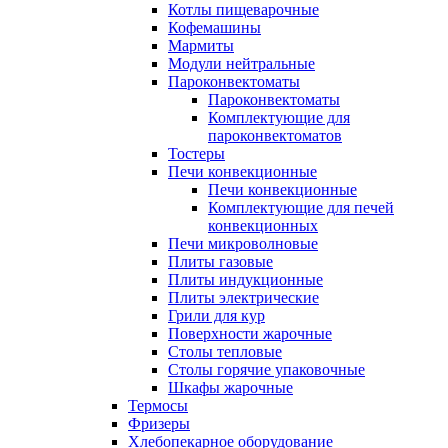
Котлы пищеварочные
Кофемашины
Мармиты
Модули нейтральные
Пароконвектоматы
Пароконвектоматы
Комплектующие для
пароконвектоматов
Тостеры
Печи конвекционные
Печи конвекционные
Комплектующие для печей
конвекционных
Печи микроволновые
Плиты газовые
Плиты индукционные
Плиты электрические
Грили для кур
Поверхности жарочные
Столы тепловые
Столы горячие упаковочные
Шкафы жарочные
Термосы
Фризеры
Хлебопекарное оборудование