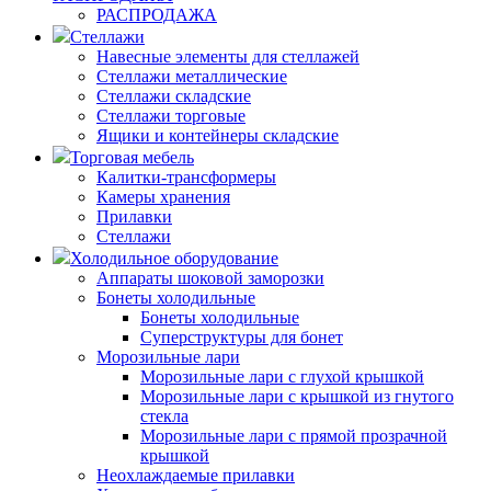
РАСПРОДАЖА
Стеллажи
Навесные элементы для стеллажей
Стеллажи металлические
Стеллажи складские
Стеллажи торговые
Ящики и контейнеры складские
Торговая мебель
Калитки-трансформеры
Камеры хранения
Прилавки
Стеллажи
Холодильное оборудование
Аппараты шоковой заморозки
Бонеты холодильные
Бонеты холодильные
Суперструктуры для бонет
Морозильные лари
Морозильные лари с глухой крышкой
Морозильные лари с крышкой из гнутого
стекла
Морозильные лари с прямой прозрачной
крышкой
Неохлаждаемые прилавки