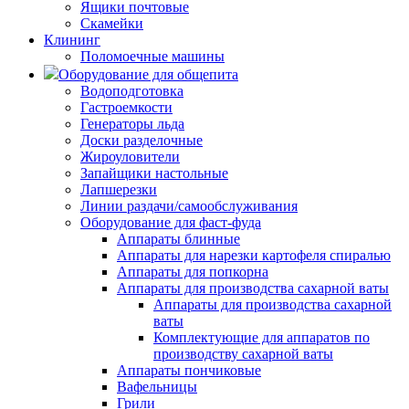
Ящики почтовые
Скамейки
Клининг
Поломоечные машины
Оборудование для общепита
Водоподготовка
Гастроемкости
Генераторы льда
Доски разделочные
Жироуловители
Запайщики настольные
Лапшерезки
Линии раздачи/самообслуживания
Оборудование для фаст-фуда
Аппараты блинные
Аппараты для нарезки картофеля спиралью
Аппараты для попкорна
Аппараты для производства сахарной ваты
Аппараты для производства сахарной
ваты
Комплектующие для аппаратов по
производству сахарной ваты
Аппараты пончиковые
Вафельницы
Грили