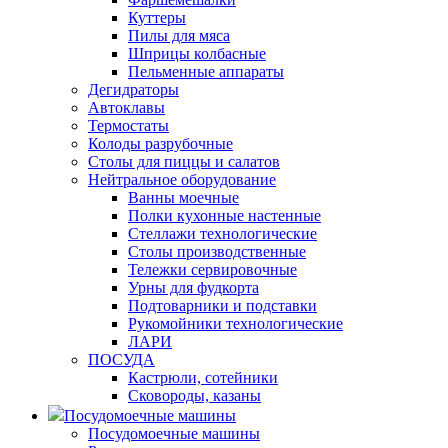
Куттеры
Пилы для мяса
Шприцы колбасные
Пельменные аппараты
Дегидраторы
Автоклавы
Термостаты
Колоды разрубочные
Столы для пиццы и салатов
Нейтральное оборудование
Ванны моечные
Полки кухонные настенные
Стеллажи технологические
Столы производственные
Тележки сервировочные
Урны для фудкорта
Подтоварники и подставки
Рукомойники технологические
ЛАРИ
ПОСУДА
Кастрюли, сотейники
Сковороды, казаны
Посудомоечные машины
Посудомоечные машины