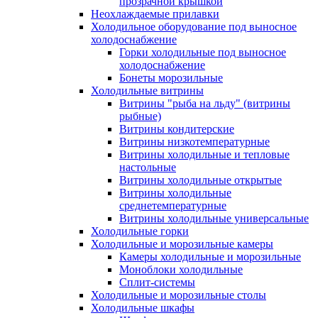
прозрачной крышкой
Неохлаждаемые прилавки
Холодильное оборудование под выносное
холодоснабжение
Горки холодильные под выносное
холодоснабжение
Бонеты морозильные
Холодильные витрины
Витрины "рыба на льду" (витрины
рыбные)
Витрины кондитерские
Витрины низкотемпературные
Витрины холодильные и тепловые
настольные
Витрины холодильные открытые
Витрины холодильные
среднетемпературные
Витрины холодильные универсальные
Холодильные горки
Холодильные и морозильные камеры
Камеры холодильные и морозильные
Моноблоки холодильные
Сплит-системы
Холодильные и морозильные столы
Холодильные шкафы