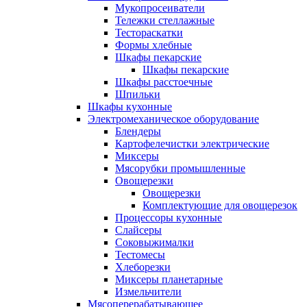
Мукопросеиватели
Тележки стеллажные
Тестораскатки
Формы хлебные
Шкафы пекарские
Шкафы пекарские
Шкафы расстоечные
Шпильки
Шкафы кухонные
Электромеханическое оборудование
Блендеры
Картофелечистки электрические
Миксеры
Мясорубки промышленные
Овощерезки
Овощерезки
Комплектующие для овощерезок
Процессоры кухонные
Слайсеры
Соковыжималки
Тестомесы
Хлеборезки
Миксеры планетарные
Измельчители
Мясоперерабатывающее