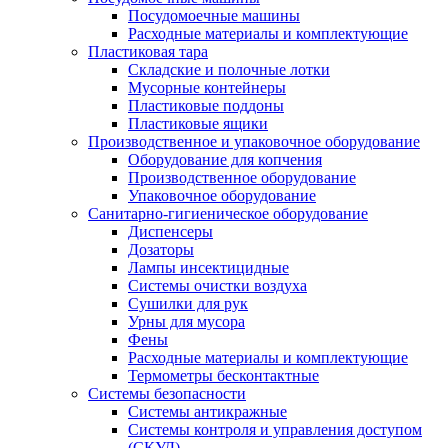
Посудомоечные машины
Расходные материалы и комплектующие
Пластиковая тара
Складские и полочные лотки
Мусорные контейнеры
Пластиковые поддоны
Пластиковые ящики
Производственное и упаковочное оборудование
Оборудование для копчения
Производственное оборудование
Упаковочное оборудование
Санитарно-гигиеническое оборудование
Диспенсеры
Дозаторы
Лампы инсектицидные
Системы очистки воздуха
Сушилки для рук
Урны для мусора
Фены
Расходные материалы и комплектующие
Термометры бесконтактные
Системы безопасности
Системы антикражные
Системы контроля и управления доступом
(СКУД)