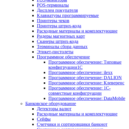
POS-терминалы
Дисплеи покупателя
Клавиатуры программируемые
Принтеры чеков
Принтеры штрих-кода
Расходные материалы и комплектующие
Ридеры магнитных карт
Сканеры штрих-кода
Терминалы сбора данных
Этикет-пистолеты
Программное обеспечение
Программное обеспечение: Типовые
конфигруации1С
Программное обеспечение: ilexx
Программное обеспечение: DALION
Программное обеспечение: Клеверенс
Программное обеспечение: 1С-
совместные конфигруации
Программное обеспечение: DataMobile
Банковское оборудование
Детекторы валют
Расходные материалы и комплектующие
Сейфы
Счетчики и сортировщики банкнот