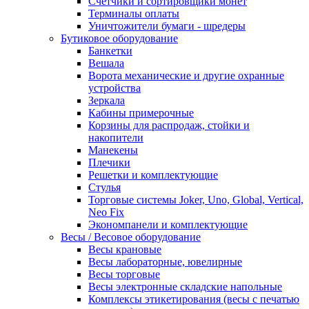
Счетчики и сортировщики монет
Терминалы оплаты
Уничтожители бумаги - шредеры
Бутиковое оборудование
Банкетки
Вешала
Ворота механические и другие охранные
устройства
Зеркала
Кабины примерочные
Корзины для распродаж, стойки и
накопители
Манекены
Плечики
Решетки и комплектующие
Стулья
Торговые системы Joker, Uno, Global, Vertical,
Neo Fix
Экономпанели и комплектующие
Весы / Весовое оборудование
Весы крановые
Весы лабораторные, ювелирные
Весы торговые
Весы электронные складские напольные
Комплексы этикетирования (весы с печатью