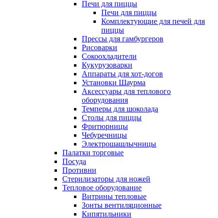
Печи для пиццы
Печи для пиццы
Комплектующие для печей для
пиццы
Прессы для гамбургеров
Рисоварки
Сокоохладители
Кукурузоварки
Аппараты для хот-догов
Установки Шаурма
Аксессуары для теплового
оборудования
Темперы для шоколада
Столы для пиццы
Фритюрницы
Чебуречницы
Электрошашлычницы
Палатки торговые
Посуда
Противни
Стерилизаторы для ножей
Тепловое оборудование
Витрины тепловые
Зонты вентиляционные
Кипятильники