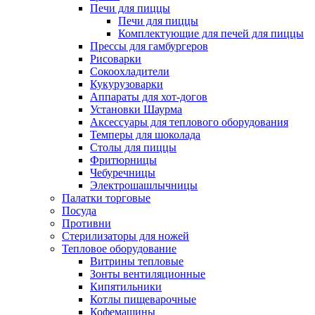
Печи для пиццы
Печи для пиццы
Комплектующие для печей для пиццы
Прессы для гамбургеров
Рисоварки
Сокоохладители
Кукурузоварки
Аппараты для хот-догов
Установки Шаурма
Аксессуары для теплового оборудования
Темперы для шоколада
Столы для пиццы
Фритюрницы
Чебуречницы
Электрошашлычницы
Палатки торговые
Посуда
Противни
Стерилизаторы для ножей
Тепловое оборудование
Витрины тепловые
Зонты вентиляционные
Кипятильники
Котлы пищеварочные
Кофемашины