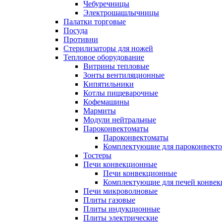
Чебуречницы
Электрошашлычницы
Палатки торговые
Посуда
Противни
Стерилизаторы для ножей
Тепловое оборудование
Витрины тепловые
Зонты вентиляционные
Кипятильники
Котлы пищеварочные
Кофемашины
Мармиты
Модули нейтральные
Пароконвектоматы
Пароконвектоматы
Комплектующие для пароконвекто
Тостеры
Печи конвекционные
Печи конвекционные
Комплектующие для печей конве
Печи микроволновые
Плиты газовые
Плиты индукционные
Плиты электрические