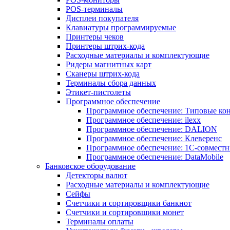
POS-терминалы
Дисплеи покупателя
Клавиатуры программируемые
Принтеры чеков
Принтеры штрих-кода
Расходные материалы и комплектующие
Ридеры магнитных карт
Сканеры штрих-кода
Терминалы сбора данных
Этикет-пистолеты
Программное обеспечение
Программное обеспечение: Типовые к
Программное обеспечение: ilexx
Программное обеспечение: DALION
Программное обеспечение: Клеверенс
Программное обеспечение: 1С-совмест
Программное обеспечение: DataMobile
Банковское оборудование
Детекторы валют
Расходные материалы и комплектующие
Сейфы
Счетчики и сортировщики банкнот
Счетчики и сортировщики монет
Терминалы оплаты