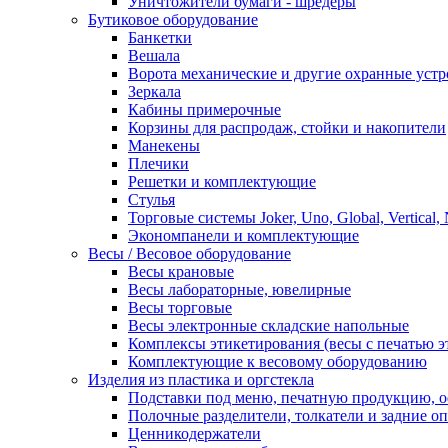
Уничтожители бумаги - шредеры
Бутиковое оборудование
Банкетки
Вешала
Ворота механические и другие охранные устр
Зеркала
Кабины примерочные
Корзины для распродаж, стойки и накопители
Манекены
Плечики
Решетки и комплектующие
Стулья
Торговые системы Joker, Uno, Global, Vertical,
Экономпанели и комплектующие
Весы / Весовое оборудование
Весы крановые
Весы лабораторные, ювелирные
Весы торговые
Весы электронные складские напольные
Комплексы этикетирования (весы с печатью э
Комплектующие к весовому оборудованию
Изделия из пластика и оргстекла
Подставки под меню, печатную продукцию, 
Полочные разделители, толкатели и задние о
Ценникодержатели