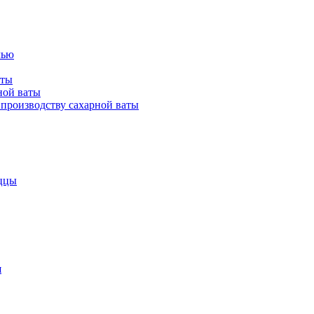
лью
аты
ной ваты
производству сахарной ваты
ццы
я