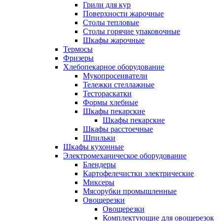
Грили для кур
Поверхности жарочные
Столы тепловые
Столы горячие упаковочные
Шкафы жарочные
Термосы
Фризеры
Хлебопекарное оборудование
Мукопросеиватели
Тележки стеллажные
Тестораскатки
Формы хлебные
Шкафы пекарские
Шкафы пекарские
Шкафы расстоечные
Шпильки
Шкафы кухонные
Электромеханическое оборудование
Блендеры
Картофелечистки электрические
Миксеры
Мясорубки промышленные
Овощерезки
Овощерезки
Комплектующие для овощерезок