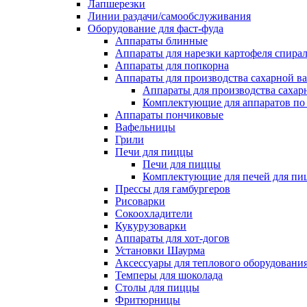
Лапшерезки
Линии раздачи/самообслуживания
Оборудование для фаст-фуда
Аппараты блинные
Аппараты для нарезки картофеля спира
Аппараты для попкорна
Аппараты для производства сахарной в
Аппараты для производства сахар
Комплектующие для аппаратов по 
Аппараты пончиковые
Вафельницы
Грили
Печи для пиццы
Печи для пиццы
Комплектующие для печей для пи
Прессы для гамбургеров
Рисоварки
Сокоохладители
Кукурузоварки
Аппараты для хот-догов
Установки Шаурма
Аксессуары для теплового оборудовани
Темперы для шоколада
Столы для пиццы
Фритюрницы