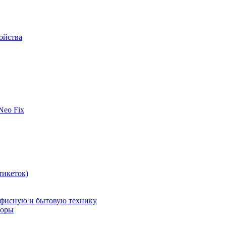
ойства
 Neo Fix
тикеток)
офисную и бытовую технику
поры