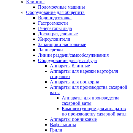
Клининг
Поломоечные машины
Оборудование для общепита
Водоподготовка
Гастроемкости
Генераторы льда
Доски разделочные
Жироуловители
Запайщики настольные
Лапшерезки
Линии раздачи/самообслуживания
Оборудование для фаст-фуда
Аппараты блинные
Аппараты для нарезки картофеля
спиралью
Аппараты для попкорна
Аппараты для производства сахарной
ваты
Аппараты для производства
сахарной ваты
Комплектующие для аппаратов
по производству сахарной ваты
Аппараты пончиковые
Вафельницы
Грили