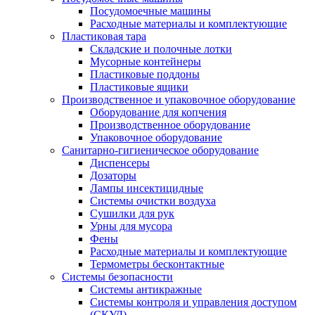
Посудомоечные машины
Расходные материалы и комплектующие
Пластиковая тара
Складские и полочные лотки
Мусорные контейнеры
Пластиковые поддоны
Пластиковые ящики
Производственное и упаковочное оборудование
Оборудование для копчения
Производственное оборудование
Упаковочное оборудование
Санитарно-гигиеническое оборудование
Диспенсеры
Дозаторы
Лампы инсектицидные
Системы очистки воздуха
Сушилки для рук
Урны для мусора
Фены
Расходные материалы и комплектующие
Термометры бесконтактные
Системы безопасности
Системы антикражные
Системы контроля и управления доступом
(СКУД)