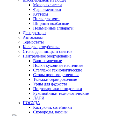
Мясоперерабатывающее
Мясорыхлители
Фаршемешалки
Куттеры
Пилы для мяса
Шприцы колбасные
Пельменные аппараты
Дегидраторы
Автоклавы
Термостаты
Колоды разрубочные
Столы для пиццы и салатов
Нейтральное оборудование
Ванны моечные
Полки кухонные настенные
Стеллажи технологические
Столы производственные
Тележки сервировочные
Урны для фудкорта
Подтоварники и подставки
Рукомойники технологические
ЛАРИ
ПОСУДА
Кастрюли, сотейники
Сковороды, казаны