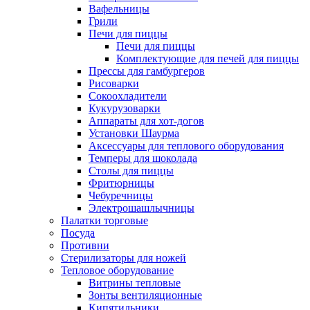
Вафельницы
Грили
Печи для пиццы
Печи для пиццы
Комплектующие для печей для пиццы
Прессы для гамбургеров
Рисоварки
Сокоохладители
Кукурузоварки
Аппараты для хот-догов
Установки Шаурма
Аксессуары для теплового оборудования
Темперы для шоколада
Столы для пиццы
Фритюрницы
Чебуречницы
Электрошашлычницы
Палатки торговые
Посуда
Противни
Стерилизаторы для ножей
Тепловое оборудование
Витрины тепловые
Зонты вентиляционные
Кипятильники