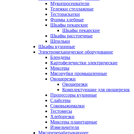
Мукопросеиватели
Тележки стеллажные
Тестораскатки
Формы хлебные
Шкафы пекарские
Шкафы пекарские
Шкафы расстоечные
Шпильки
Шкафы кухонные
Электромеханическое оборудование
Блендеры
Картофелечистки электрические
Миксеры
Мясорубки промышленные
Овощерезки
Овощерезки
Комплектующие для овощерезок
Процессоры кухонные
Слайсеры
Соковыжималки
Тестомесы
Хлеборезки
Миксеры планетарные
Измельчители
Мясоперерабатывающее