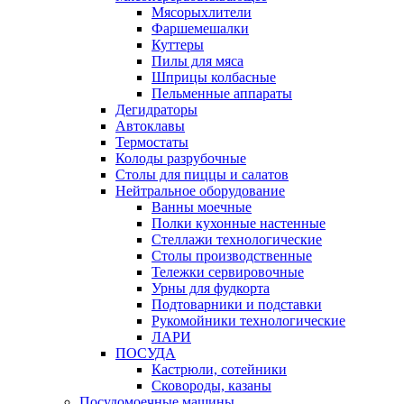
Мясорыхлители
Фаршемешалки
Куттеры
Пилы для мяса
Шприцы колбасные
Пельменные аппараты
Дегидраторы
Автоклавы
Термостаты
Колоды разрубочные
Столы для пиццы и салатов
Нейтральное оборудование
Ванны моечные
Полки кухонные настенные
Стеллажи технологические
Столы производственные
Тележки сервировочные
Урны для фудкорта
Подтоварники и подставки
Рукомойники технологические
ЛАРИ
ПОСУДА
Кастрюли, сотейники
Сковороды, казаны
Посудомоечные машины