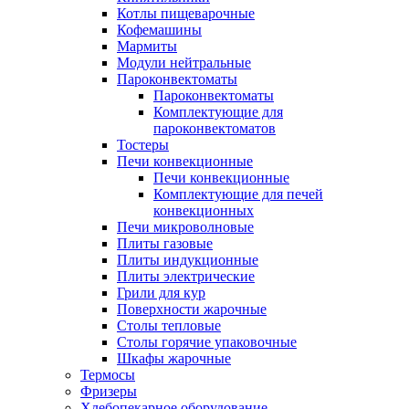
Котлы пищеварочные
Кофемашины
Мармиты
Модули нейтральные
Пароконвектоматы
Пароконвектоматы
Комплектующие для
пароконвектоматов
Тостеры
Печи конвекционные
Печи конвекционные
Комплектующие для печей
конвекционных
Печи микроволновые
Плиты газовые
Плиты индукционные
Плиты электрические
Грили для кур
Поверхности жарочные
Столы тепловые
Столы горячие упаковочные
Шкафы жарочные
Термосы
Фризеры
Хлебопекарное оборудование