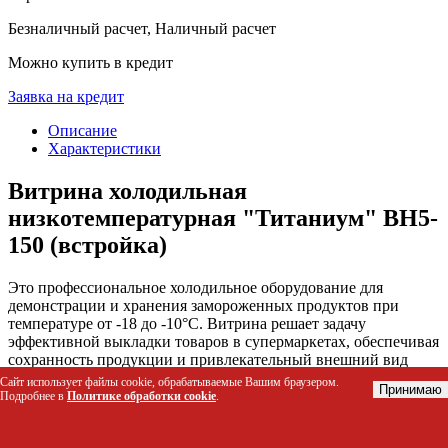
Безналичный расчет, Наличный расчет
Можно купить в кредит
Заявка на кредит
Описание
Характеристики
Витрина холодильная
низкотемпературная "Титаниум" ВН5-
150 (встройка)
Это профессиональное холодильное оборудование для
демонстрации и хранения замороженных продуктов при
температуре от -18 до -10°С. Витрина решает задачу
эффективной выкладки товаров в супермаркетах, обеспечивая
сохранность продукции и привлекательный внешний вид
благодаря современному дизайну и качественному
Сайт использует файлы cookie, обрабатываемые Вашим браузером.
Принимаю
освещению. Модель предназначена для встройки в торговые
Подробнее в
Политике обработки cookie
.
линии и легко интегрируется с другими модулями через
охлаждаемые углы.