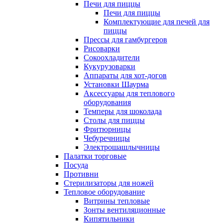
Печи для пиццы
Печи для пиццы
Комплектующие для печей для
пиццы
Прессы для гамбургеров
Рисоварки
Сокоохладители
Кукурузоварки
Аппараты для хот-догов
Установки Шаурма
Аксессуары для теплового
оборудования
Темперы для шоколада
Столы для пиццы
Фритюрницы
Чебуречницы
Электрошашлычницы
Палатки торговые
Посуда
Противни
Стерилизаторы для ножей
Тепловое оборудование
Витрины тепловые
Зонты вентиляционные
Кипятильники