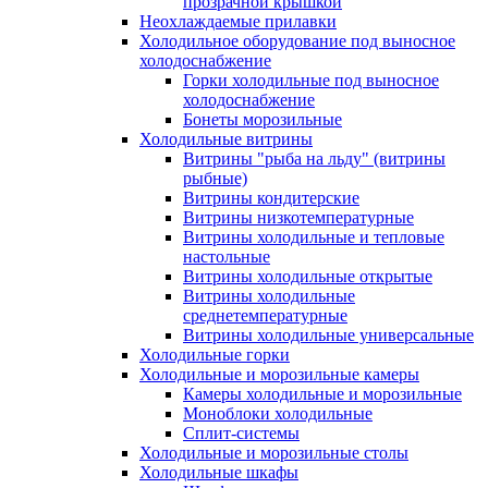
прозрачной крышкой
Неохлаждаемые прилавки
Холодильное оборудование под выносное
холодоснабжение
Горки холодильные под выносное
холодоснабжение
Бонеты морозильные
Холодильные витрины
Витрины "рыба на льду" (витрины
рыбные)
Витрины кондитерские
Витрины низкотемпературные
Витрины холодильные и тепловые
настольные
Витрины холодильные открытые
Витрины холодильные
среднетемпературные
Витрины холодильные универсальные
Холодильные горки
Холодильные и морозильные камеры
Камеры холодильные и морозильные
Моноблоки холодильные
Сплит-системы
Холодильные и морозильные столы
Холодильные шкафы