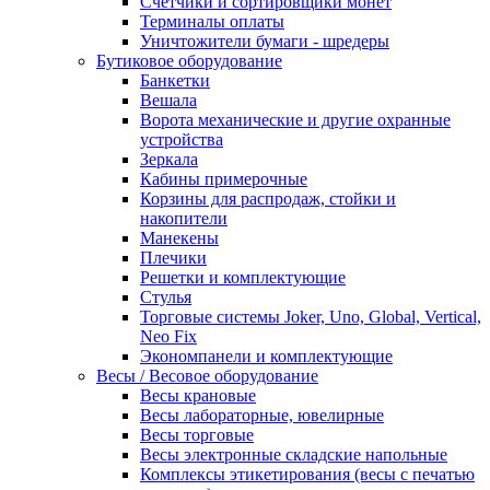
Счетчики и сортировщики монет
Терминалы оплаты
Уничтожители бумаги - шредеры
Бутиковое оборудование
Банкетки
Вешала
Ворота механические и другие охранные
устройства
Зеркала
Кабины примерочные
Корзины для распродаж, стойки и
накопители
Манекены
Плечики
Решетки и комплектующие
Стулья
Торговые системы Joker, Uno, Global, Vertical,
Neo Fix
Экономпанели и комплектующие
Весы / Весовое оборудование
Весы крановые
Весы лабораторные, ювелирные
Весы торговые
Весы электронные складские напольные
Комплексы этикетирования (весы с печатью