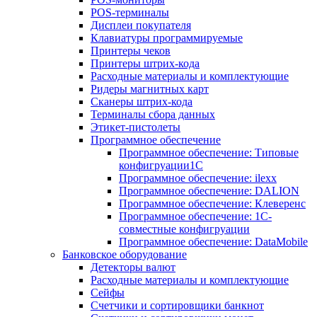
POS-терминалы
Дисплеи покупателя
Клавиатуры программируемые
Принтеры чеков
Принтеры штрих-кода
Расходные материалы и комплектующие
Ридеры магнитных карт
Сканеры штрих-кода
Терминалы сбора данных
Этикет-пистолеты
Программное обеспечение
Программное обеспечение: Типовые
конфигруации1С
Программное обеспечение: ilexx
Программное обеспечение: DALION
Программное обеспечение: Клеверенс
Программное обеспечение: 1С-
совместные конфигруации
Программное обеспечение: DataMobile
Банковское оборудование
Детекторы валют
Расходные материалы и комплектующие
Сейфы
Счетчики и сортировщики банкнот