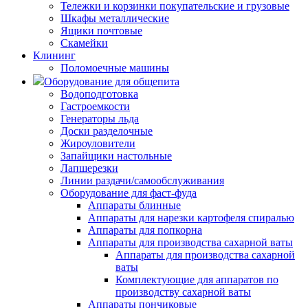
Тележки и корзинки покупательские и грузовые
Шкафы металлические
Ящики почтовые
Скамейки
Клининг
Поломоечные машины
Оборудование для общепита
Водоподготовка
Гастроемкости
Генераторы льда
Доски разделочные
Жироуловители
Запайщики настольные
Лапшерезки
Линии раздачи/самообслуживания
Оборудование для фаст-фуда
Аппараты блинные
Аппараты для нарезки картофеля спиралью
Аппараты для попкорна
Аппараты для производства сахарной ваты
Аппараты для производства сахарной
ваты
Комплектующие для аппаратов по
производству сахарной ваты
Аппараты пончиковые