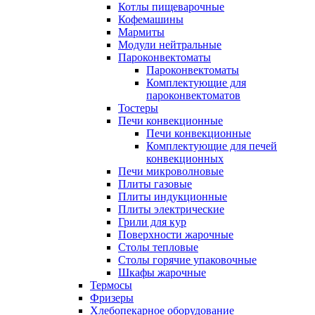
Котлы пищеварочные
Кофемашины
Мармиты
Модули нейтральные
Пароконвектоматы
Пароконвектоматы
Комплектующие для
пароконвектоматов
Тостеры
Печи конвекционные
Печи конвекционные
Комплектующие для печей
конвекционных
Печи микроволновые
Плиты газовые
Плиты индукционные
Плиты электрические
Грили для кур
Поверхности жарочные
Столы тепловые
Столы горячие упаковочные
Шкафы жарочные
Термосы
Фризеры
Хлебопекарное оборудование