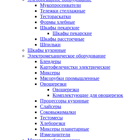
Мукопросеиватели
Тележки стеллажные
Тестораскатки
Формы хлебные
Шкафы пекарские
Шкафы пекарские
Шкафы расстоечные
Шпильки
Шкафы кухонные
Электромеханическое оборудование
Блендеры
Картофелечистки электрические
Миксеры
Мясорубки промышленные
Овощерезки
Овощерезки
Комплектующие для овощерезок
Процессоры кухонные
Слайсеры
Соковыжималки
Тестомесы
Хлеборезки
Миксеры планетарные
Измельчители