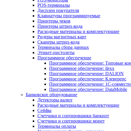
POS-терминалы
Дисплеи покупателя
Клавиатуры программируемые
Принтеры чеков
Принтеры штрих-кода
Расходные материалы и комплектующие
Ридеры магнитных карт
Сканеры штрих-кода
Терминалы сбора данных
Этикет-пистолеты
Программное обеспечение
Программное обеспечение: Типовые к
Программное обеспечение: ilexx
Программное обеспечение: DALION
Программное обеспечение: Клеверенс
Программное обеспечение: 1С-совмест
Программное обеспечение: DataMobile
Банковское оборудование
Детекторы валют
Расходные материалы и комплектующие
Сейфы
Счетчики и сортировщики банкнот
Счетчики и сортировщики монет
Терминалы оплаты