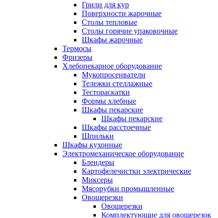
Грили для кур
Поверхности жарочные
Столы тепловые
Столы горячие упаковочные
Шкафы жарочные
Термосы
Фризеры
Хлебопекарное оборудование
Мукопросеиватели
Тележки стеллажные
Тестораскатки
Формы хлебные
Шкафы пекарские
Шкафы пекарские
Шкафы расстоечные
Шпильки
Шкафы кухонные
Электромеханическое оборудование
Блендеры
Картофелечистки электрические
Миксеры
Мясорубки промышленные
Овощерезки
Овощерезки
Комплектующие для овощерезок