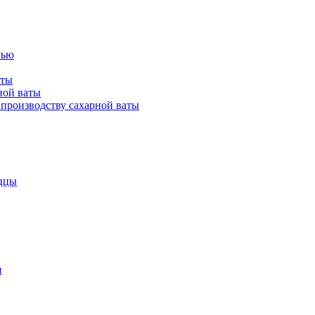
лью
аты
ной ваты
производству сахарной ваты
ццы
я