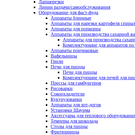
Лапшерезки
Линии раздачи/самообслуживания
Оборудование для фаст-фуда
Аппараты блинные
Аппараты для нарезки картофеля спира
Аппараты для попкорна
Аппараты для производства сахарной в
Аппараты для производства сахар
Комплектующие для аппаратов по 
Аппараты пончиковые
Вафельницы
Грили
Печи для пиццы
Печи для пиццы
Комплектующие для печей для пи
Прессы для гамбургеров
Рисоварки
Сокоохладители
Кукурузоварки
Аппараты для хот-догов
Установки Шаурма
Аксессуары для теплового оборудовани
Темперы для шоколада
Столы для пиццы
Фритюрницы