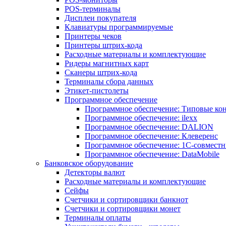
POS-терминалы
Дисплеи покупателя
Клавиатуры программируемые
Принтеры чеков
Принтеры штрих-кода
Расходные материалы и комплектующие
Ридеры магнитных карт
Сканеры штрих-кода
Терминалы сбора данных
Этикет-пистолеты
Программное обеспечение
Программное обеспечение: Типовые к
Программное обеспечение: ilexx
Программное обеспечение: DALION
Программное обеспечение: Клеверенс
Программное обеспечение: 1С-совмест
Программное обеспечение: DataMobile
Банковское оборудование
Детекторы валют
Расходные материалы и комплектующие
Сейфы
Счетчики и сортировщики банкнот
Счетчики и сортировщики монет
Терминалы оплаты