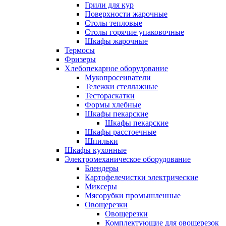
Грили для кур
Поверхности жарочные
Столы тепловые
Столы горячие упаковочные
Шкафы жарочные
Термосы
Фризеры
Хлебопекарное оборудование
Мукопросеиватели
Тележки стеллажные
Тестораскатки
Формы хлебные
Шкафы пекарские
Шкафы пекарские
Шкафы расстоечные
Шпильки
Шкафы кухонные
Электромеханическое оборудование
Блендеры
Картофелечистки электрические
Миксеры
Мясорубки промышленные
Овощерезки
Овощерезки
Комплектующие для овощерезок