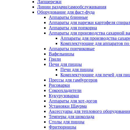
Лапшерезки
Линии раздачи/самообслуживания
Оборудование для фаст-фуда
Аппараты блинные
Аппараты для нарезки картофеля спира
Аппараты для попкорна
Аппараты для производства сахарной в
Аппараты для производства сахар
Комплектующие для аппаратов по 
Аппараты пончиковые
Вафельницы
Грили
Печи для пиццы
Печи для пиццы
Комплектующие для печей для пи
Прессы для гамбургеров
Рисоварки
Сокоохладители
Кукурузоварки
Аппараты для хот-догов
Установки Шаурма
Аксессуары для теплового оборудовани
Темперы для шоколада
Столы для пиццы
Фритюрницы