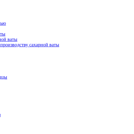
лью
аты
ной ваты
производству сахарной ваты
ццы
я