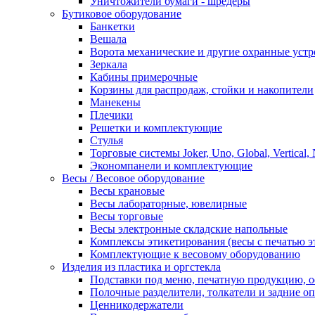
Уничтожители бумаги - шредеры
Бутиковое оборудование
Банкетки
Вешала
Ворота механические и другие охранные устр
Зеркала
Кабины примерочные
Корзины для распродаж, стойки и накопители
Манекены
Плечики
Решетки и комплектующие
Стулья
Торговые системы Joker, Uno, Global, Vertical,
Экономпанели и комплектующие
Весы / Весовое оборудование
Весы крановые
Весы лабораторные, ювелирные
Весы торговые
Весы электронные складские напольные
Комплексы этикетирования (весы с печатью э
Комплектующие к весовому оборудованию
Изделия из пластика и оргстекла
Подставки под меню, печатную продукцию, 
Полочные разделители, толкатели и задние о
Ценникодержатели