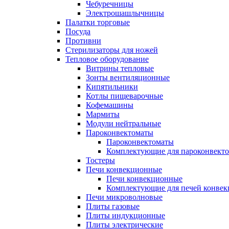
Чебуречницы
Электрошашлычницы
Палатки торговые
Посуда
Противни
Стерилизаторы для ножей
Тепловое оборудование
Витрины тепловые
Зонты вентиляционные
Кипятильники
Котлы пищеварочные
Кофемашины
Мармиты
Модули нейтральные
Пароконвектоматы
Пароконвектоматы
Комплектующие для пароконвекто
Тостеры
Печи конвекционные
Печи конвекционные
Комплектующие для печей конве
Печи микроволновые
Плиты газовые
Плиты индукционные
Плиты электрические