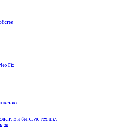
ойства
 Neo Fix
тикеток)
офисную и бытовую технику
поры