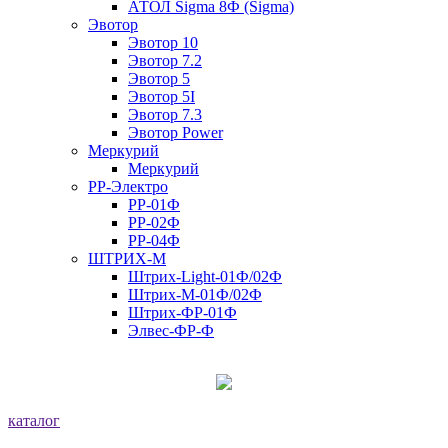
АТОЛ Sigma 8Ф (Sigma)
Эвотор
Эвотор 10
Эвотор 7.2
Эвотор 5
Эвотор 5I
Эвотор 7.3
Эвотор Power
Меркурий
Меркурий
РР-Электро
РР-01Ф
РР-02Ф
РР-04Ф
ШТРИХ-М
Штрих-Light-01Ф/02Ф
Штрих-М-01Ф/02Ф
Штрих-ФР-01Ф
Элвес-ФР-Ф
каталог