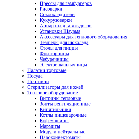
Прессы для гамбургеров
Рисоварки
Сокоохладители
Кукурузоварки
Аппараты для хот-догов
Установки Шаурма
Аксессуары для теплового оборудования
Темперы для шоколада
Столы для пиццы
Фритюрницы
Чебуречницы
Электрошашлычницы
Палатки торговые
Посуда
Противни
Стерилизаторы для ножей
Тепловое оборудование
Витрины тепловые
Зонты вентиляционные
Кипятильники
Котлы пищеварочные
Кофемашины
Мармиты
Модули нейтральные
Пароконвектоматы