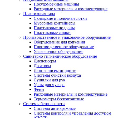
Посудомоечные машины
Расходные материалы и комплектующие
Пластиковая тара
Складские и полочные лотки
Мусорные контейнеры
Пластиковые поддоны
Пластиковые ящики
Производственное и упаковочное оборудование
Оборудование для копчения
Производственное оборудование
Упаковочное оборудование
Санитарно-гигиеническое оборудование
Диспенсеры
Дозаторы
Лампы инсектицидные
Системы очистки воздуха
Сушилки для рук
Урны для мусора
Фены
Расходные материалы и комплектующие
Термометры бесконтактные
Системы безопасности
Системы антикражные
Системы контроля и управления доступом
(СКУД)