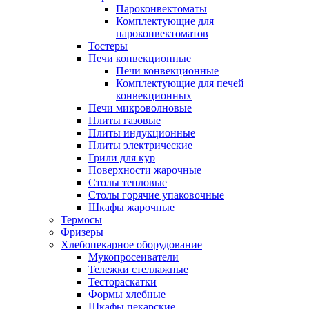
Пароконвектоматы
Комплектующие для
пароконвектоматов
Тостеры
Печи конвекционные
Печи конвекционные
Комплектующие для печей
конвекционных
Печи микроволновые
Плиты газовые
Плиты индукционные
Плиты электрические
Грили для кур
Поверхности жарочные
Столы тепловые
Столы горячие упаковочные
Шкафы жарочные
Термосы
Фризеры
Хлебопекарное оборудование
Мукопросеиватели
Тележки стеллажные
Тестораскатки
Формы хлебные
Шкафы пекарские