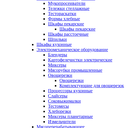
Мукопросеиватели
Тележки стеллажные
Тестораскатки
Формы хлебные
Шкафы пекарские
Шкафы пекарские
Шкафы расстоечные
Шпильки
Шкафы кухонные
Электромеханическое оборудование
Блендеры
Картофелечистки электрические
Миксеры
Мясорубки промышленные
Овощерезки
Овощерезки
Комплектующие для овощерезок
Процессоры кухонные
Слайсеры
Соковыжималки
Тестомесы
Хлеборезки
Миксеры планетарные
Измельчители
Мясоперерабатывающее