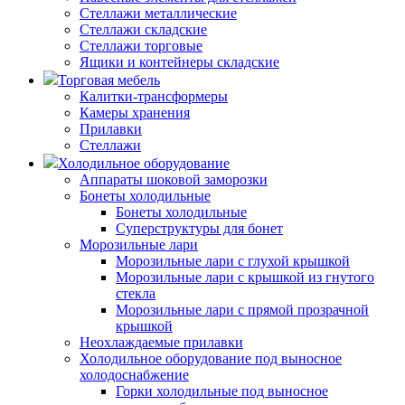
Стеллажи металлические
Стеллажи складские
Стеллажи торговые
Ящики и контейнеры складские
Торговая мебель
Калитки-трансформеры
Камеры хранения
Прилавки
Стеллажи
Холодильное оборудование
Аппараты шоковой заморозки
Бонеты холодильные
Бонеты холодильные
Суперструктуры для бонет
Морозильные лари
Морозильные лари с глухой крышкой
Морозильные лари с крышкой из гнутого
стекла
Морозильные лари с прямой прозрачной
крышкой
Неохлаждаемые прилавки
Холодильное оборудование под выносное
холодоснабжение
Горки холодильные под выносное