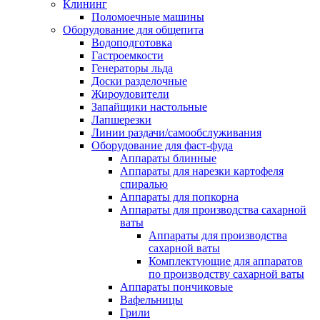
Клининг
Поломоечные машины
Оборудование для общепита
Водоподготовка
Гастроемкости
Генераторы льда
Доски разделочные
Жироуловители
Запайщики настольные
Лапшерезки
Линии раздачи/самообслуживания
Оборудование для фаст-фуда
Аппараты блинные
Аппараты для нарезки картофеля
спиралью
Аппараты для попкорна
Аппараты для производства сахарной
ваты
Аппараты для производства
сахарной ваты
Комплектующие для аппаратов
по производству сахарной ваты
Аппараты пончиковые
Вафельницы
Грили