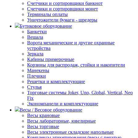
Счетчики и сортировщики банкнот
Счетчики и сортировщики монет
Терминалы оплаты
Уничтожители бумаги - шредеры
Бутиковое оборудование
Банкетки
Вешала
Ворота механические и другие охранные
устройства
Зеркала
Кабины примерочные
Корзины для распродаж, стойки и накопители
Манекены
Плечики
Решетки и комплектующие
Стулья
Торговые системы Joker, Uno, Global, Vertical, Neo
Fix
Экономпанели и комплектующие
Весы / Весовое оборудование
Весы крановые
Весы лабораторные, ювелирные
Весы торговые
Весы электронные складские напольные
Комплексы этикетирования (весы с печатью