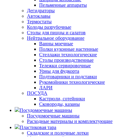
Пельменные аппараты
Дегидраторы
Автоклавы
Термостаты
Колоды разрубочные
Столы для пиццы и салатов
Нейтральное оборудование
Ванны моечные
Полки кухонные настенные
Стеллажи технологические
Столы производственные
Тележки сервировочные
Урны для фудкорта
Подтоварники и подставки
Рукомойники технологические
ЛАРИ
ПОСУДА
Кастрюли, сотейники
Сковороды, казаны
Посудомоечные машины
Посудомоечные машины
Расходные материалы и комплектующие
Пластиковая тара
Складские и полочные лотки