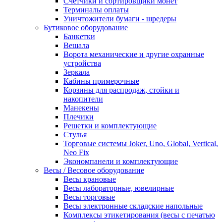
Счетчики и сортировщики монет
Терминалы оплаты
Уничтожители бумаги - шредеры
Бутиковое оборудование
Банкетки
Вешала
Ворота механические и другие охранные
устройства
Зеркала
Кабины примерочные
Корзины для распродаж, стойки и
накопители
Манекены
Плечики
Решетки и комплектующие
Стулья
Торговые системы Joker, Uno, Global, Vertical,
Neo Fix
Экономпанели и комплектующие
Весы / Весовое оборудование
Весы крановые
Весы лабораторные, ювелирные
Весы торговые
Весы электронные складские напольные
Комплексы этикетирования (весы с печатью