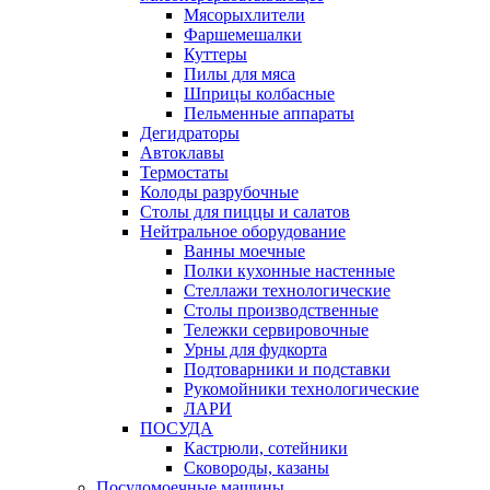
Мясорыхлители
Фаршемешалки
Куттеры
Пилы для мяса
Шприцы колбасные
Пельменные аппараты
Дегидраторы
Автоклавы
Термостаты
Колоды разрубочные
Столы для пиццы и салатов
Нейтральное оборудование
Ванны моечные
Полки кухонные настенные
Стеллажи технологические
Столы производственные
Тележки сервировочные
Урны для фудкорта
Подтоварники и подставки
Рукомойники технологические
ЛАРИ
ПОСУДА
Кастрюли, сотейники
Сковороды, казаны
Посудомоечные машины