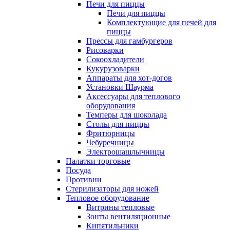
Печи для пиццы
Печи для пиццы
Комплектующие для печей для
пиццы
Прессы для гамбургеров
Рисоварки
Сокоохладители
Кукурузоварки
Аппараты для хот-догов
Установки Шаурма
Аксессуары для теплового
оборудования
Темперы для шоколада
Столы для пиццы
Фритюрницы
Чебуречницы
Электрошашлычницы
Палатки торговые
Посуда
Противни
Стерилизаторы для ножей
Тепловое оборудование
Витрины тепловые
Зонты вентиляционные
Кипятильники