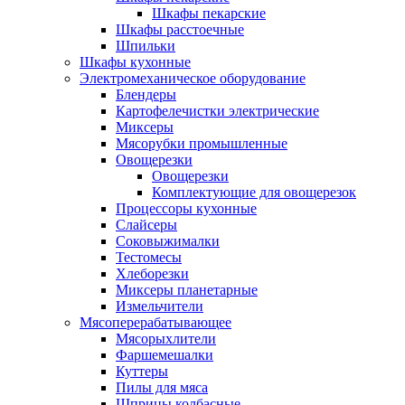
Шкафы пекарские
Шкафы расстоечные
Шпильки
Шкафы кухонные
Электромеханическое оборудование
Блендеры
Картофелечистки электрические
Миксеры
Мясорубки промышленные
Овощерезки
Овощерезки
Комплектующие для овощерезок
Процессоры кухонные
Слайсеры
Соковыжималки
Тестомесы
Хлеборезки
Миксеры планетарные
Измельчители
Мясоперерабатывающее
Мясорыхлители
Фаршемешалки
Куттеры
Пилы для мяса
Шприцы колбасные