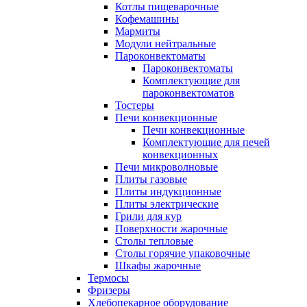
Котлы пищеварочные
Кофемашины
Мармиты
Модули нейтральные
Пароконвектоматы
Пароконвектоматы
Комплектующие для
пароконвектоматов
Тостеры
Печи конвекционные
Печи конвекционные
Комплектующие для печей
конвекционных
Печи микроволновые
Плиты газовые
Плиты индукционные
Плиты электрические
Грили для кур
Поверхности жарочные
Столы тепловые
Столы горячие упаковочные
Шкафы жарочные
Термосы
Фризеры
Хлебопекарное оборудование