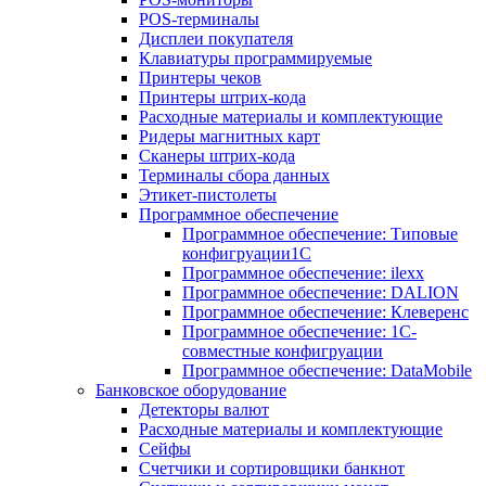
POS-терминалы
Дисплеи покупателя
Клавиатуры программируемые
Принтеры чеков
Принтеры штрих-кода
Расходные материалы и комплектующие
Ридеры магнитных карт
Сканеры штрих-кода
Терминалы сбора данных
Этикет-пистолеты
Программное обеспечение
Программное обеспечение: Типовые
конфигруации1С
Программное обеспечение: ilexx
Программное обеспечение: DALION
Программное обеспечение: Клеверенс
Программное обеспечение: 1С-
совместные конфигруации
Программное обеспечение: DataMobile
Банковское оборудование
Детекторы валют
Расходные материалы и комплектующие
Сейфы
Счетчики и сортировщики банкнот