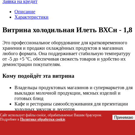
Заявка на кредит
Описание
Характеристики
Витрина холодильная Илеть ВХСн - 1,8
Это профессиональное оборудование для кратковременного
хранения и продажи охлаждённых продуктов в магазинах
любого формата. Она поддерживает стабильную температуру
от -5 до +5 °C, обеспечивая свежесть товаров и удобство их
демонстрации покупателям.
Кому подойдёт эта витрина
Владельцы продуктовых магазинов и супермаркетов для
выкладки молочной продукции, мясных изделий и
готовых блюд
Кафе и рестораны самообслуживания для презентации
холодных закусок и десертов
Фуд-корты и торговые центры с высокой
Сайт использует файлы cookie, обрабатываемые Вашим браузером.
Принимаю
Подробнее в
Политике обработки cookie
.
проходимостью
Сельскохозяйственные рынки и фермерские лавки для
продажи охлаждённого мяса и рыбы