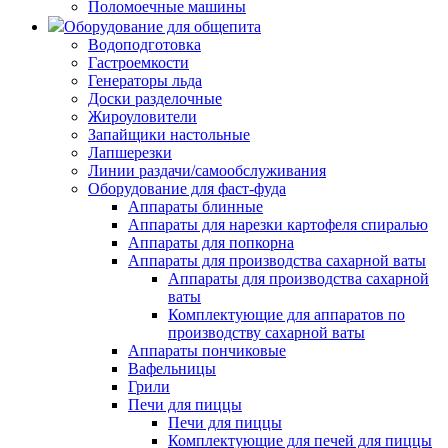
Поломоечные машины
Оборудование для общепита
Водоподготовка
Гастроемкости
Генераторы льда
Доски разделочные
Жироуловители
Запайщики настольные
Лапшерезки
Линии раздачи/самообслуживания
Оборудование для фаст-фуда
Аппараты блинные
Аппараты для нарезки картофеля спиралью
Аппараты для попкорна
Аппараты для производства сахарной ваты
Аппараты для производства сахарной
ваты
Комплектующие для аппаратов по
производству сахарной ваты
Аппараты пончиковые
Вафельницы
Грили
Печи для пиццы
Печи для пиццы
Комплектующие для печей для пиццы