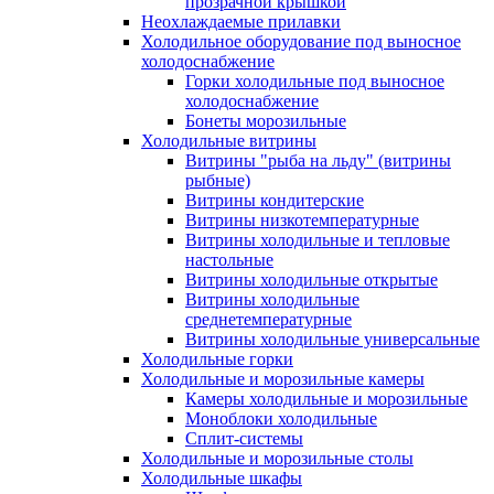
прозрачной крышкой
Неохлаждаемые прилавки
Холодильное оборудование под выносное
холодоснабжение
Горки холодильные под выносное
холодоснабжение
Бонеты морозильные
Холодильные витрины
Витрины "рыба на льду" (витрины
рыбные)
Витрины кондитерские
Витрины низкотемпературные
Витрины холодильные и тепловые
настольные
Витрины холодильные открытые
Витрины холодильные
среднетемпературные
Витрины холодильные универсальные
Холодильные горки
Холодильные и морозильные камеры
Камеры холодильные и морозильные
Моноблоки холодильные
Сплит-системы
Холодильные и морозильные столы
Холодильные шкафы