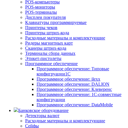
POS-компьютеры
POS-мониторы
POS-терминалы
Дисплеи покупателя
Клавиатуры программируемые
Принтеры чеков
Принтеры штрих-кода
Расходные материалы и комплектующие
Ридеры магнитных карт
Сканеры штрих-кода
Терминалы сбора данных
Этикет-пистолеты
Программное обеспечение
Программное обеспечение: Типовые
конфигруации1С
Программное обеспечение: ilexx
Программное обеспечение: DALION
Программное обеспечение: Клеверенс
Программное обеспечение: 1С-совместные
конфигруации
Программное обеспечение: DataMobile
Банковское оборудование
Детекторы валют
Расходные материалы и комплектующие
Сейфы