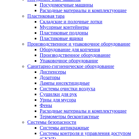
Посудомоечные машины
Расходные материалы и комплектующие
Пластиковая тара
Складские и полочные лотки
Мусорные контейнеры
Пластиковые поддоны
Пластиковые ящики
Производственное и упаковочное оборудование
Оборудование для копчения
Производственное оборудование
Упаковочное оборудование
Санитарно-гигиеническое оборудование
Диспенсеры
Дозаторы
Лампы инсектицидные
Системы очистки воздуха
Сушилки для рук
Урны для мусора
Фены
Расходные материалы и комплектующие
Термометры бесконтактные
Системы безопасности
Системы антикражные
Системы контроля и управления доступом
(СКУД)