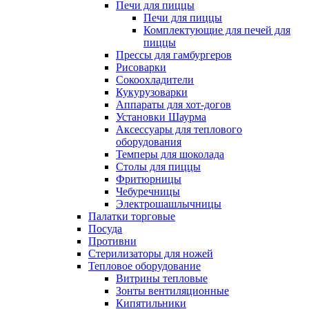
Печи для пиццы
Печи для пиццы
Комплектующие для печей для
пиццы
Прессы для гамбургеров
Рисоварки
Сокоохладители
Кукурузоварки
Аппараты для хот-догов
Установки Шаурма
Аксессуары для теплового
оборудования
Темперы для шоколада
Столы для пиццы
Фритюрницы
Чебуречницы
Электрошашлычницы
Палатки торговые
Посуда
Противни
Стерилизаторы для ножей
Тепловое оборудование
Витрины тепловые
Зонты вентиляционные
Кипятильники