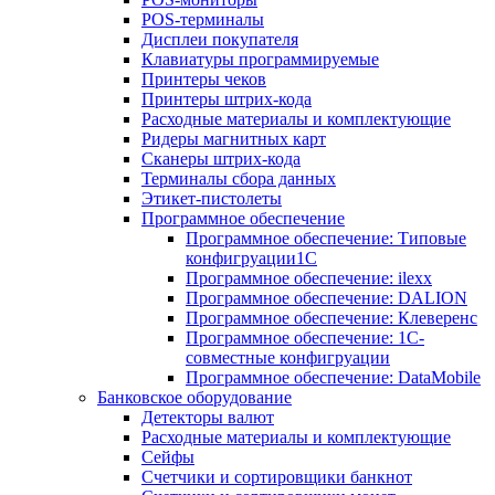
POS-терминалы
Дисплеи покупателя
Клавиатуры программируемые
Принтеры чеков
Принтеры штрих-кода
Расходные материалы и комплектующие
Ридеры магнитных карт
Сканеры штрих-кода
Терминалы сбора данных
Этикет-пистолеты
Программное обеспечение
Программное обеспечение: Типовые
конфигруации1С
Программное обеспечение: ilexx
Программное обеспечение: DALION
Программное обеспечение: Клеверенс
Программное обеспечение: 1С-
совместные конфигруации
Программное обеспечение: DataMobile
Банковское оборудование
Детекторы валют
Расходные материалы и комплектующие
Сейфы
Счетчики и сортировщики банкнот