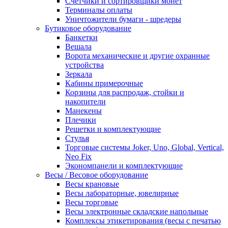
Счетчики и сортировщики монет
Терминалы оплаты
Уничтожители бумаги - шредеры
Бутиковое оборудование
Банкетки
Вешала
Ворота механические и другие охранные
устройства
Зеркала
Кабины примерочные
Корзины для распродаж, стойки и
накопители
Манекены
Плечики
Решетки и комплектующие
Стулья
Торговые системы Joker, Uno, Global, Vertical,
Neo Fix
Экономпанели и комплектующие
Весы / Весовое оборудование
Весы крановые
Весы лабораторные, ювелирные
Весы торговые
Весы электронные складские напольные
Комплексы этикетирования (весы с печатью