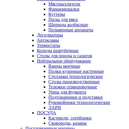
Мясорыхлители
Фаршемешалки
Куттеры
Пилы для мяса
Шприцы колбасные
Пельменные аппараты
Дегидраторы
Автоклавы
Термостаты
Колоды разрубочные
Столы для пиццы и салатов
Нейтральное оборудование
Ванны моечные
Полки кухонные настенные
Стеллажи технологические
Столы производственные
Тележки сервировочные
Урны для фудкорта
Подтоварники и подставки
Рукомойники технологические
ЛАРИ
ПОСУДА
Кастрюли, сотейники
Сковороды, казаны
Посудомоечные машины