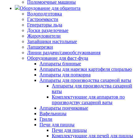
Поломоечные машины
Оборудование для общепита
Водоподготовка
Гастроемкости
Генераторы льда
Доски разделочные
Жироуловители
Запайщики настольные
Лапшерезки
Линии раздачи/самообслуживания
Оборудование для фаст-фуда
Аппараты блинные
Аппараты для нарезки картофеля спиралью
Аппараты для попкорна
Аппараты для производства сахарной ваты
Аппараты для производства сахарной
ваты
Комплектующие для аппаратов по
производству сахарной ваты
Аппараты пончиковые
Вафельницы
Грили
Печи для пиццы
Печи для пиццы
Комплектующие для печей для пиццы