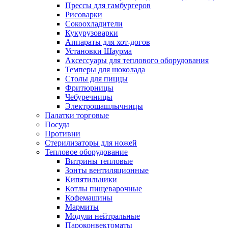
Прессы для гамбургеров
Рисоварки
Сокоохладители
Кукурузоварки
Аппараты для хот-догов
Установки Шаурма
Аксессуары для теплового оборудования
Темперы для шоколада
Столы для пиццы
Фритюрницы
Чебуречницы
Электрошашлычницы
Палатки торговые
Посуда
Противни
Стерилизаторы для ножей
Тепловое оборудование
Витрины тепловые
Зонты вентиляционные
Кипятильники
Котлы пищеварочные
Кофемашины
Мармиты
Модули нейтральные
Пароконвектоматы