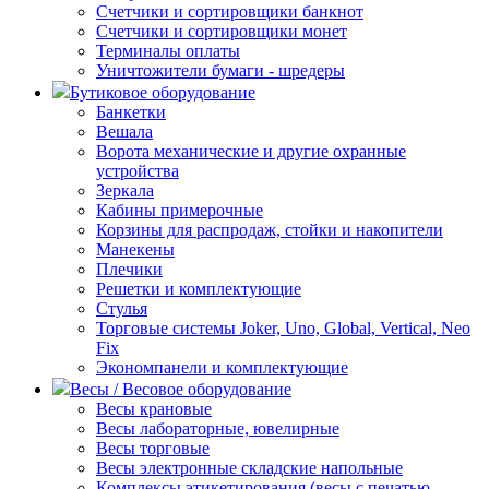
Счетчики и сортировщики банкнот
Счетчики и сортировщики монет
Терминалы оплаты
Уничтожители бумаги - шредеры
Бутиковое оборудование
Банкетки
Вешала
Ворота механические и другие охранные
устройства
Зеркала
Кабины примерочные
Корзины для распродаж, стойки и накопители
Манекены
Плечики
Решетки и комплектующие
Стулья
Торговые системы Joker, Uno, Global, Vertical, Neo
Fix
Экономпанели и комплектующие
Весы / Весовое оборудование
Весы крановые
Весы лабораторные, ювелирные
Весы торговые
Весы электронные складские напольные
Комплексы этикетирования (весы с печатью