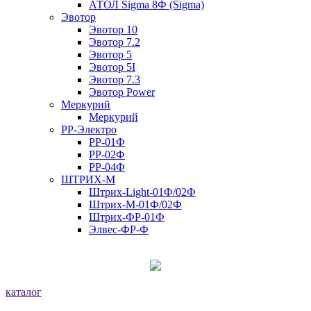
АТОЛ Sigma 8Ф (Sigma)
Эвотор
Эвотор 10
Эвотор 7.2
Эвотор 5
Эвотор 5I
Эвотор 7.3
Эвотор Power
Меркурий
Меркурий
РР-Электро
РР-01Ф
РР-02Ф
РР-04Ф
ШТРИХ-М
Штрих-Light-01Ф/02Ф
Штрих-М-01Ф/02Ф
Штрих-ФР-01Ф
Элвес-ФР-Ф
каталог