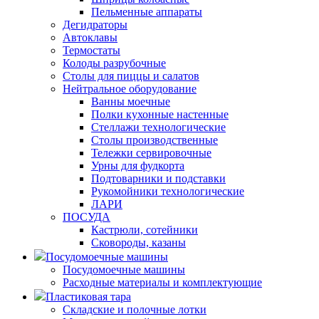
Пельменные аппараты
Дегидраторы
Автоклавы
Термостаты
Колоды разрубочные
Столы для пиццы и салатов
Нейтральное оборудование
Ванны моечные
Полки кухонные настенные
Стеллажи технологические
Столы производственные
Тележки сервировочные
Урны для фудкорта
Подтоварники и подставки
Рукомойники технологические
ЛАРИ
ПОСУДА
Кастрюли, сотейники
Сковороды, казаны
Посудомоечные машины
Посудомоечные машины
Расходные материалы и комплектующие
Пластиковая тара
Складские и полочные лотки