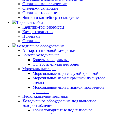
Стеллажи металлические
Стеллажи складские
Стеллажи торговые
Ящики и контейнеры складские
Торговая мебель
Калитки-трансформеры
Камеры хранения
Прилавки
Стеллажи
Холодильное оборудование
Аппараты шоковой заморозки
Бонеты холодильные
Бонеты холодильные
Суперструктуры для бонет
Морозильные лари
Морозильные лари с глухой крышкой
Морозильные лари с крышкой из гнутого
стекла
Морозильные лари с прямой прозрачной
крышкой
Неохлаждаемые прилавки
Холодильное оборудование под выносное
холодоснабжение
Горки холодильные под выносное