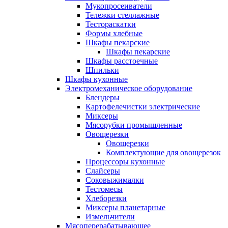
Мукопросеиватели
Тележки стеллажные
Тестораскатки
Формы хлебные
Шкафы пекарские
Шкафы пекарские
Шкафы расстоечные
Шпильки
Шкафы кухонные
Электромеханическое оборудование
Блендеры
Картофелечистки электрические
Миксеры
Мясорубки промышленные
Овощерезки
Овощерезки
Комплектующие для овощерезок
Процессоры кухонные
Слайсеры
Соковыжималки
Тестомесы
Хлеборезки
Миксеры планетарные
Измельчители
Мясоперерабатывающее