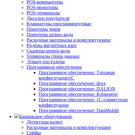
POS-компьютеры
POS-мониторы
POS-терминалы
Дисплеи покупателя
Клавиатуры программируемые
Принтеры чеков
Принтеры штрих-кода
Расходные материалы и комплектующие
Ридеры магнитных карт
Сканеры штрих-кода
Терминалы сбора данных
Этикет-пистолеты
Программное обеспечение
Программное обеспечение: Типовые
конфигруации1С
Программное обеспечение: ilexx
Программное обеспечение: DALION
Программное обеспечение: Клеверенс
Программное обеспечение: 1С-совместные
конфигруации
Программное обеспечение: DataMobile
Банковское оборудование
Детекторы валют
Расходные материалы и комплектующие
Сейфы