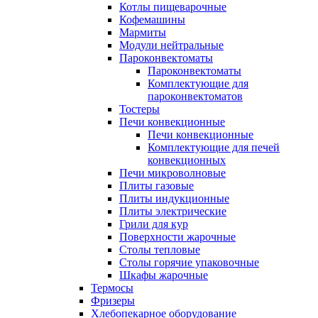
Котлы пищеварочные
Кофемашины
Мармиты
Модули нейтральные
Пароконвектоматы
Пароконвектоматы
Комплектующие для
пароконвектоматов
Тостеры
Печи конвекционные
Печи конвекционные
Комплектующие для печей
конвекционных
Печи микроволновые
Плиты газовые
Плиты индукционные
Плиты электрические
Грили для кур
Поверхности жарочные
Столы тепловые
Столы горячие упаковочные
Шкафы жарочные
Термосы
Фризеры
Хлебопекарное оборудование