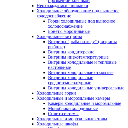
прозрачной крышкой
Неохлаждаемые прилавки
Холодильное оборудование под выносное
холодоснабжение
Горки холодильные под выносное
холодоснабжение
Бонеты морозильные
Холодильные витрины
Витрины "рыба на льду" (витрины
рыбные)
Витрины кондитерские
Витрины низкотемпературные
Витрины холодильные и тепловые
настольные
Витрины холодильные открытые
Витрины холодильные
среднетемпературные
Витрины холодильные универсальные
Холодильные горки
Холодильные и морозильные камеры
Камеры холодильные и морозильные
Моноблоки холодильные
Сплит-системы
Холодильные и морозильные столы
Холодильные шкафы