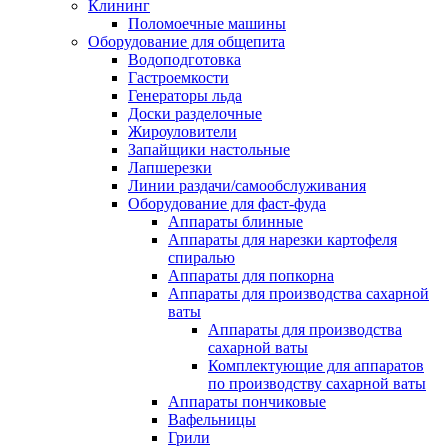
Клининг
Поломоечные машины
Оборудование для общепита
Водоподготовка
Гастроемкости
Генераторы льда
Доски разделочные
Жироуловители
Запайщики настольные
Лапшерезки
Линии раздачи/самообслуживания
Оборудование для фаст-фуда
Аппараты блинные
Аппараты для нарезки картофеля
спиралью
Аппараты для попкорна
Аппараты для производства сахарной
ваты
Аппараты для производства
сахарной ваты
Комплектующие для аппаратов
по производству сахарной ваты
Аппараты пончиковые
Вафельницы
Грили