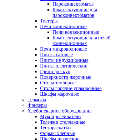
Пароконвектоматы
Комплектующие для
пароконвектоматов
Тостеры
Печи конвекционные
Печи конвекционные
Комплектующие для печей
конвекционных
Печи микроволновые
Плиты газовые
Плиты индукционные
Плиты электрические
Грили для кур
Поверхности жарочные
Столы тепловые
Столы горячие упаковочные
Шкафы жарочные
Термосы
Фризеры
Хлебопекарное оборудование
Мукопросеиватели
Тележки стеллажные
Тестораскатки
Формы хлебные
Шкафы пекарские