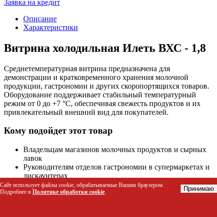
Заявка на кредит
Описание
Характеристики
Витрина холодильная Илеть ВХС - 1,8
Среднетемпературная витрина предназначена для
демонстрации и кратковременного хранения молочной
продукции, гастрономии и других скоропортящихся товаров.
Оборудование поддерживает стабильный температурный
режим от 0 до +7 °C, обеспечивая свежесть продуктов и их
привлекательный внешний вид для покупателей.
Кому подойдет этот товар
Владельцам магазинов молочных продуктов и сырных
лавок
Руководителям отделов гастрономии в супермаркетах и
дискаунтерах
Персоналу пекарен и кондитерских для хранения
Сайт использует файлы cookie, обрабатываемые Вашим браузером.
Принимаю
Подробнее в
Политике обработки cookie
.
готовой продукции
Менеджерам по закупкам сетевого ритейла, ищущим
надежное торговое оборудование