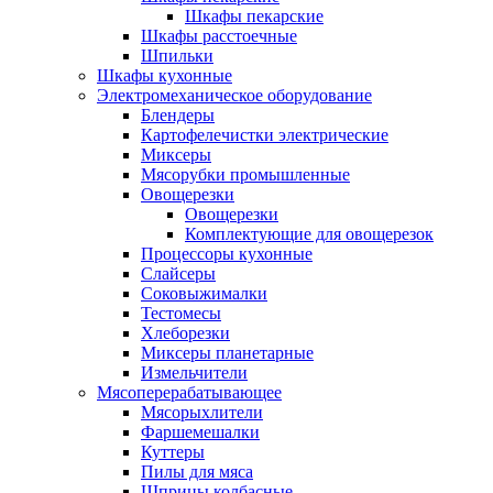
Шкафы пекарские
Шкафы расстоечные
Шпильки
Шкафы кухонные
Электромеханическое оборудование
Блендеры
Картофелечистки электрические
Миксеры
Мясорубки промышленные
Овощерезки
Овощерезки
Комплектующие для овощерезок
Процессоры кухонные
Слайсеры
Соковыжималки
Тестомесы
Хлеборезки
Миксеры планетарные
Измельчители
Мясоперерабатывающее
Мясорыхлители
Фаршемешалки
Куттеры
Пилы для мяса
Шприцы колбасные