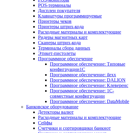
POS-терминалы
Дисплеи покупателя
Клавиатуры программируемые
Принтеры чеков
Принтеры штрих-кода
Расходные материалы и комплектующие
Ридеры магнитных карт
Сканеры штрих-кода
Терминалы сбора данных
Этикет-пистолеты
Программное обеспечение
Программное обеспечение: Типовые
конфигруации1С
Программное обеспечение: ilexx
Программное обеспечение: DALION
Программное обеспечение: Клеверенс
Программное обеспечение: 1С-
совместные конфигруации
Программное обеспечение: DataMobile
Банковское оборудование
Детекторы валют
Расходные материалы и комплектующие
Сейфы
Счетчики и сортировщики банкнот