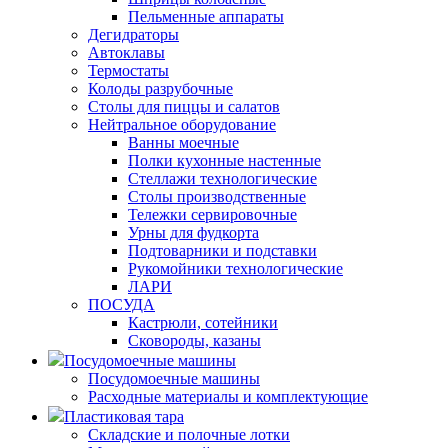
Пельменные аппараты
Дегидраторы
Автоклавы
Термостаты
Колоды разрубочные
Столы для пиццы и салатов
Нейтральное оборудование
Ванны моечные
Полки кухонные настенные
Стеллажи технологические
Столы производственные
Тележки сервировочные
Урны для фудкорта
Подтоварники и подставки
Рукомойники технологические
ЛАРИ
ПОСУДА
Кастрюли, сотейники
Сковороды, казаны
Посудомоечные машины
Посудомоечные машины
Расходные материалы и комплектующие
Пластиковая тара
Складские и полочные лотки