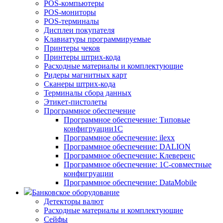
POS-компьютеры
POS-мониторы
POS-терминалы
Дисплеи покупателя
Клавиатуры программируемые
Принтеры чеков
Принтеры штрих-кода
Расходные материалы и комплектующие
Ридеры магнитных карт
Сканеры штрих-кода
Терминалы сбора данных
Этикет-пистолеты
Программное обеспечение
Программное обеспечение: Типовые
конфигруации1С
Программное обеспечение: ilexx
Программное обеспечение: DALION
Программное обеспечение: Клеверенс
Программное обеспечение: 1С-совместные
конфигруации
Программное обеспечение: DataMobile
Банковское оборудование
Детекторы валют
Расходные материалы и комплектующие
Сейфы