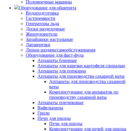
Поломоечные машины
Оборудование для общепита
Водоподготовка
Гастроемкости
Генераторы льда
Доски разделочные
Жироуловители
Запайщики настольные
Лапшерезки
Линии раздачи/самообслуживания
Оборудование для фаст-фуда
Аппараты блинные
Аппараты для нарезки картофеля спиралью
Аппараты для попкорна
Аппараты для производства сахарной ваты
Аппараты для производства сахарной
ваты
Комплектующие для аппаратов по
производству сахарной ваты
Аппараты пончиковые
Вафельницы
Грили
Печи для пиццы
Печи для пиццы
Комплектующие для печей для пиццы