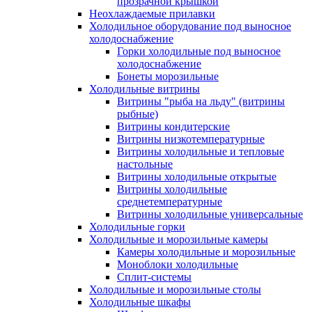
прозрачной крышкой
Неохлаждаемые прилавки
Холодильное оборудование под выносное
холодоснабжение
Горки холодильные под выносное
холодоснабжение
Бонеты морозильные
Холодильные витрины
Витрины "рыба на льду" (витрины
рыбные)
Витрины кондитерские
Витрины низкотемпературные
Витрины холодильные и тепловые
настольные
Витрины холодильные открытые
Витрины холодильные
среднетемпературные
Витрины холодильные универсальные
Холодильные горки
Холодильные и морозильные камеры
Камеры холодильные и морозильные
Моноблоки холодильные
Сплит-системы
Холодильные и морозильные столы
Холодильные шкафы