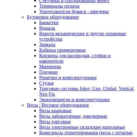
Счетчики и сортировщики монет
Терминалы оплаты
Уничтожители бумаги - шредеры
Бутиковое оборудование
Банкетки
Вешала
Ворота механические и другие охранные
устройства
Зеркала
Кабины примерочные
Корзины для распродаж, стойки и
накопители
Манекены
Плечики
Решетки и комплектующие
Стулья
Торговые системы Joker, Uno, Global, Vertical,
Neo Fix
Экономпанели и комплектующие
Весы / Весовое оборудование
Весы крановые
Весы лабораторные, ювелирные
Весы торговые
Весы электронные складские напольные
Комплексы этикетирования (весы с печатью