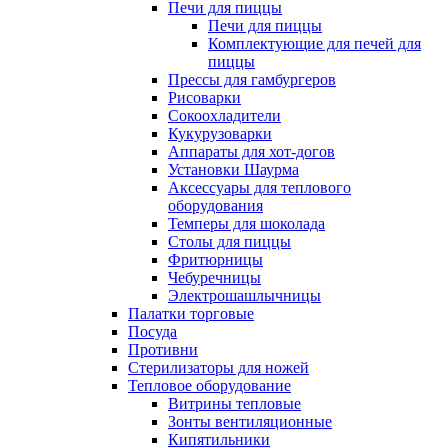
Печи для пиццы
Печи для пиццы
Комплектующие для печей для
пиццы
Прессы для гамбургеров
Рисоварки
Сокоохладители
Кукурузоварки
Аппараты для хот-догов
Установки Шаурма
Аксессуары для теплового
оборудования
Темперы для шоколада
Столы для пиццы
Фритюрницы
Чебуречницы
Электрошашлычницы
Палатки торговые
Посуда
Противни
Стерилизаторы для ножей
Тепловое оборудование
Витрины тепловые
Зонты вентиляционные
Кипятильники