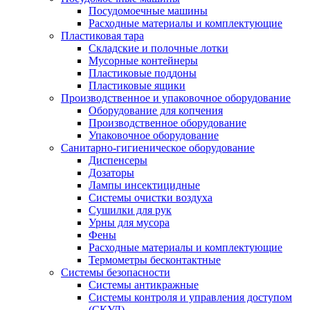
Посудомоечные машины
Расходные материалы и комплектующие
Пластиковая тара
Складские и полочные лотки
Мусорные контейнеры
Пластиковые поддоны
Пластиковые ящики
Производственное и упаковочное оборудование
Оборудование для копчения
Производственное оборудование
Упаковочное оборудование
Санитарно-гигиеническое оборудование
Диспенсеры
Дозаторы
Лампы инсектицидные
Системы очистки воздуха
Сушилки для рук
Урны для мусора
Фены
Расходные материалы и комплектующие
Термометры бесконтактные
Системы безопасности
Системы антикражные
Системы контроля и управления доступом
(СКУД)