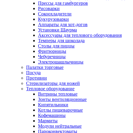
Прессы для гамбургеров
Рисоварки
Сокоохладители
Кукурузоварки
Аппараты для хот-догов
Установки Шаурма
Аксессуары для теплового оборудования
Темперы для шоколада
Столы для пиццы
Фритюрницы
Чебуречницы
Электрошашлычницы
Палатки торговые
Посуда
Противни
Стерилизаторы для ножей
Тепловое оборудование
Витрины тепловые
Зонты вентиляционные
Кипятильники
Котлы пищеварочные
Кофемашины
Мармиты
Модули нейтральные
Пароконвектоматы