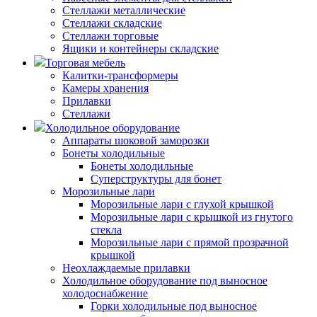
Стеллажи металлические
Стеллажи складские
Стеллажи торговые
Ящики и контейнеры складские
Торговая мебель
Калитки-трансформеры
Камеры хранения
Прилавки
Стеллажи
Холодильное оборудование
Аппараты шоковой заморозки
Бонеты холодильные
Бонеты холодильные
Суперструктуры для бонет
Морозильные лари
Морозильные лари с глухой крышкой
Морозильные лари с крышкой из гнутого
стекла
Морозильные лари с прямой прозрачной
крышкой
Неохлаждаемые прилавки
Холодильное оборудование под выносное
холодоснабжение
Горки холодильные под выносное