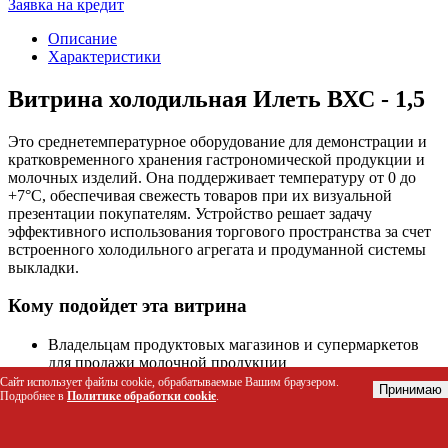
Заявка на кредит
Описание
Характеристики
Витрина холодильная Илеть ВХС - 1,5
Это среднетемпературное оборудование для демонстрации и
кратковременного хранения гастрономической продукции и
молочных изделий. Она поддерживает температуру от 0 до
+7°C, обеспечивая свежесть товаров при их визуальной
презентации покупателям. Устройство решает задачу
эффективного использования торгового пространства за счет
встроенного холодильного агрегата и продуманной системы
выкладки.
Кому подойдет эта витрина
Владельцам продуктовых магазинов и супермаркетов
для продажи молочной продукции
Персоналу гастрономических отделов и кулинарных
Сайт использует файлы cookie, обрабатываемые Вашим браузером.
Принимаю
Подробнее в
Политике обработки cookie
.
цехов
Руководителям небольших торговых точек,
нуждающимся в компактном оборудовании с