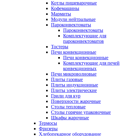
Котлы пищеварочные
Кофемашины
Мармиты
Модули нейтральные
Пароконвектоматы
Пароконвектоматы
Комплектующие для
пароконвектоматов
Тостеры
Печи конвекционные
Печи конвекционные
Комплектующие для печей
конвекционных
Печи микроволновые
Плиты газовые
Плиты индукционные
Плиты электрические
Грили для кур
Поверхности жарочные
Столы тепловые
Столы горячие упаковочные
Шкафы жарочные
Термосы
Фризеры
Хлебопекарное оборудование