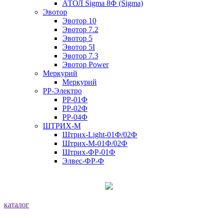
АТОЛ Sigma 8Ф (Sigma)
Эвотор
Эвотор 10
Эвотор 7.2
Эвотор 5
Эвотор 5I
Эвотор 7.3
Эвотор Power
Меркурий
Меркурий
РР-Электро
РР-01Ф
РР-02Ф
РР-04Ф
ШТРИХ-М
Штрих-Light-01Ф/02Ф
Штрих-М-01Ф/02Ф
Штрих-ФР-01Ф
Элвес-ФР-Ф
каталог