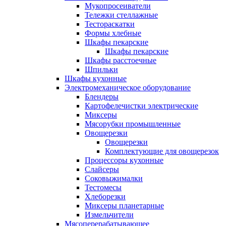
Мукопросеиватели
Тележки стеллажные
Тестораскатки
Формы хлебные
Шкафы пекарские
Шкафы пекарские
Шкафы расстоечные
Шпильки
Шкафы кухонные
Электромеханическое оборудование
Блендеры
Картофелечистки электрические
Миксеры
Мясорубки промышленные
Овощерезки
Овощерезки
Комплектующие для овощерезок
Процессоры кухонные
Слайсеры
Соковыжималки
Тестомесы
Хлеборезки
Миксеры планетарные
Измельчители
Мясоперерабатывающее