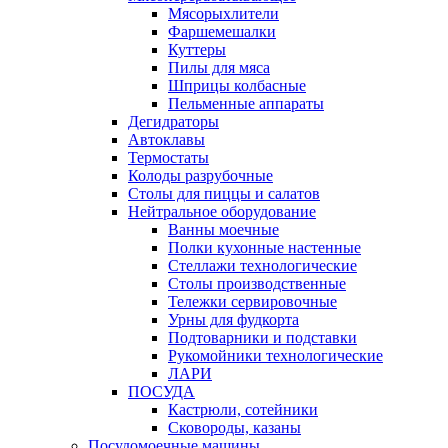
Мясорыхлители
Фаршемешалки
Куттеры
Пилы для мяса
Шприцы колбасные
Пельменные аппараты
Дегидраторы
Автоклавы
Термостаты
Колоды разрубочные
Столы для пиццы и салатов
Нейтральное оборудование
Ванны моечные
Полки кухонные настенные
Стеллажи технологические
Столы производственные
Тележки сервировочные
Урны для фудкорта
Подтоварники и подставки
Рукомойники технологические
ЛАРИ
ПОСУДА
Кастрюли, сотейники
Сковороды, казаны
Посудомоечные машины