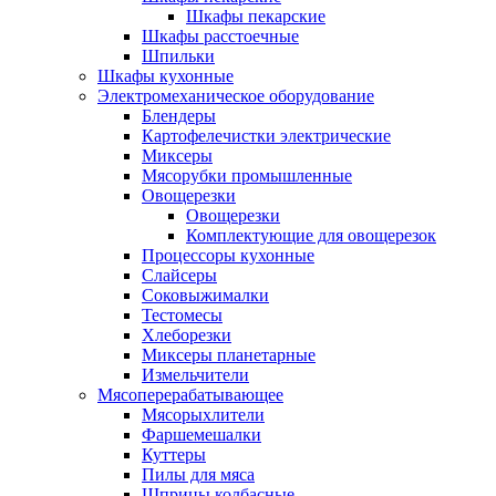
Шкафы пекарские
Шкафы расстоечные
Шпильки
Шкафы кухонные
Электромеханическое оборудование
Блендеры
Картофелечистки электрические
Миксеры
Мясорубки промышленные
Овощерезки
Овощерезки
Комплектующие для овощерезок
Процессоры кухонные
Слайсеры
Соковыжималки
Тестомесы
Хлеборезки
Миксеры планетарные
Измельчители
Мясоперерабатывающее
Мясорыхлители
Фаршемешалки
Куттеры
Пилы для мяса
Шприцы колбасные