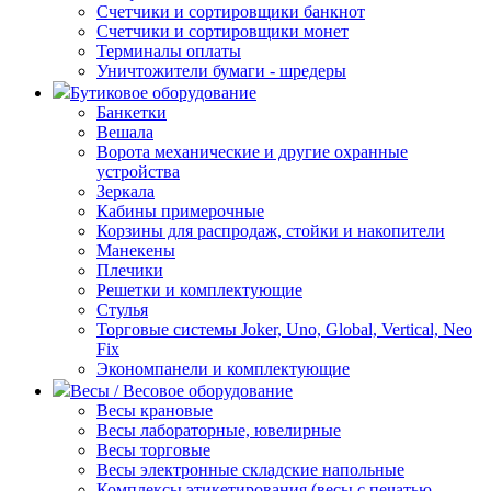
Счетчики и сортировщики банкнот
Счетчики и сортировщики монет
Терминалы оплаты
Уничтожители бумаги - шредеры
Бутиковое оборудование
Банкетки
Вешала
Ворота механические и другие охранные
устройства
Зеркала
Кабины примерочные
Корзины для распродаж, стойки и накопители
Манекены
Плечики
Решетки и комплектующие
Стулья
Торговые системы Joker, Uno, Global, Vertical, Neo
Fix
Экономпанели и комплектующие
Весы / Весовое оборудование
Весы крановые
Весы лабораторные, ювелирные
Весы торговые
Весы электронные складские напольные
Комплексы этикетирования (весы с печатью