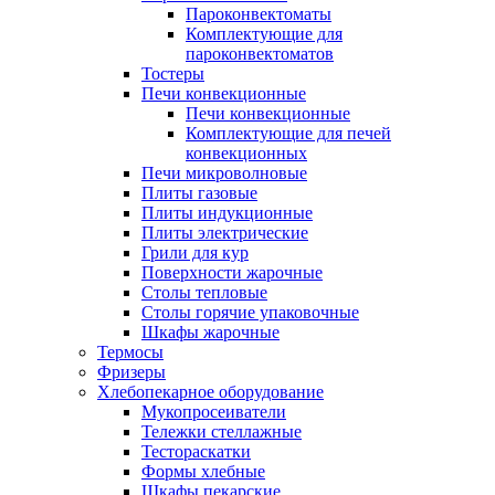
Пароконвектоматы
Комплектующие для
пароконвектоматов
Тостеры
Печи конвекционные
Печи конвекционные
Комплектующие для печей
конвекционных
Печи микроволновые
Плиты газовые
Плиты индукционные
Плиты электрические
Грили для кур
Поверхности жарочные
Столы тепловые
Столы горячие упаковочные
Шкафы жарочные
Термосы
Фризеры
Хлебопекарное оборудование
Мукопросеиватели
Тележки стеллажные
Тестораскатки
Формы хлебные
Шкафы пекарские