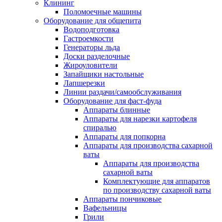
Клининг
Поломоечные машины
Оборудование для общепита
Водоподготовка
Гастроемкости
Генераторы льда
Доски разделочные
Жироуловители
Запайщики настольные
Лапшерезки
Линии раздачи/самообслуживания
Оборудование для фаст-фуда
Аппараты блинные
Аппараты для нарезки картофеля
спиралью
Аппараты для попкорна
Аппараты для производства сахарной
ваты
Аппараты для производства
сахарной ваты
Комплектующие для аппаратов
по производству сахарной ваты
Аппараты пончиковые
Вафельницы
Грили