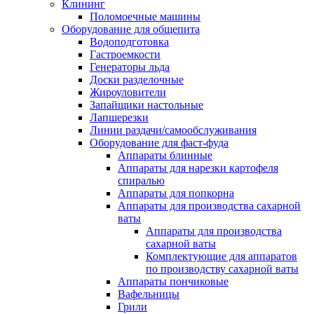
Клининг
Поломоечные машины
Оборудование для общепита
Водоподготовка
Гастроемкости
Генераторы льда
Доски разделочные
Жироуловители
Запайщики настольные
Лапшерезки
Линии раздачи/самообслуживания
Оборудование для фаст-фуда
Аппараты блинные
Аппараты для нарезки картофеля
спиралью
Аппараты для попкорна
Аппараты для производства сахарной
ваты
Аппараты для производства
сахарной ваты
Комплектующие для аппаратов
по производству сахарной ваты
Аппараты пончиковые
Вафельницы
Грили