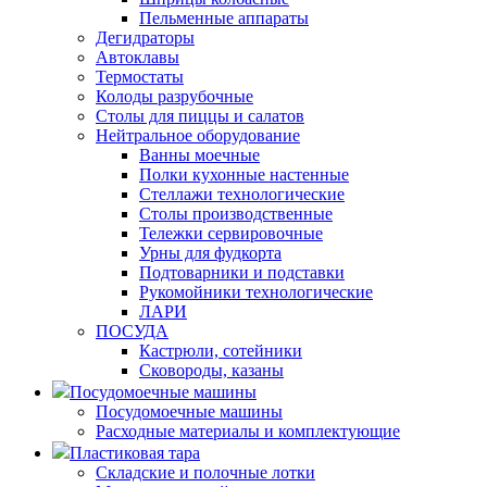
Пельменные аппараты
Дегидраторы
Автоклавы
Термостаты
Колоды разрубочные
Столы для пиццы и салатов
Нейтральное оборудование
Ванны моечные
Полки кухонные настенные
Стеллажи технологические
Столы производственные
Тележки сервировочные
Урны для фудкорта
Подтоварники и подставки
Рукомойники технологические
ЛАРИ
ПОСУДА
Кастрюли, сотейники
Сковороды, казаны
Посудомоечные машины
Посудомоечные машины
Расходные материалы и комплектующие
Пластиковая тара
Складские и полочные лотки