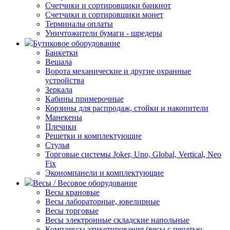
Счетчики и сортировщики банкнот
Счетчики и сортировщики монет
Терминалы оплаты
Уничтожители бумаги - шредеры
Бутиковое оборудование
Банкетки
Вешала
Ворота механические и другие охранные
устройства
Зеркала
Кабины примерочные
Корзины для распродаж, стойки и накопители
Манекены
Плечики
Решетки и комплектующие
Стулья
Торговые системы Joker, Uno, Global, Vertical, Neo
Fix
Экономпанели и комплектующие
Весы / Весовое оборудование
Весы крановые
Весы лабораторные, ювелирные
Весы торговые
Весы электронные складские напольные
Комплексы этикетирования (весы с печатью