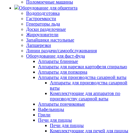
Поломоечные машины
Оборудование для общепита
Водоподготовка
Гастроемкости
Генераторы льда
Доски разделочные
Жироуловители
Запайщики настольные
Лапшерезки
Линии раздачи/самообслуживания
Оборудование для фаст-фуда
Аппараты блинные
Аппараты для нарезки картофеля спиралью
Аппараты для попкорна
Аппараты для производства сахарной ваты
Аппараты для производства сахарной
ваты
Комплектующие для аппаратов по
производству сахарной ваты
Аппараты пончиковые
Вафельницы
Грили
Печи для пиццы
Печи для пиццы
Комплектующие для печей для пиццы