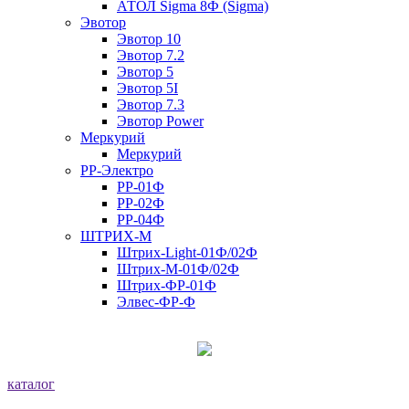
АТОЛ Sigma 8Ф (Sigma)
Эвотор
Эвотор 10
Эвотор 7.2
Эвотор 5
Эвотор 5I
Эвотор 7.3
Эвотор Power
Меркурий
Меркурий
РР-Электро
РР-01Ф
РР-02Ф
РР-04Ф
ШТРИХ-М
Штрих-Light-01Ф/02Ф
Штрих-М-01Ф/02Ф
Штрих-ФР-01Ф
Элвес-ФР-Ф
каталог