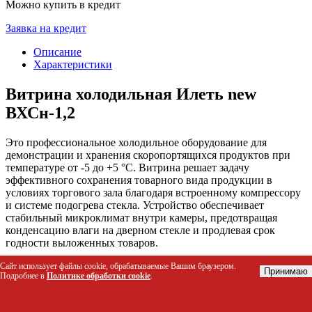
Можно купить в кредит
Заявка на кредит
Описание
Характеристики
Витрина холодильная Илеть new
ВХСн-1,2
Это профессиональное холодильное оборудование для
демонстрации и хранения скоропортящихся продуктов при
температуре от -5 до +5 °C. Витрина решает задачу
эффективного сохранения товарного вида продукции в
условиях торгового зала благодаря встроенному компрессору
и системе подогрева стекла. Устройство обеспечивает
стабильный микроклимат внутри камеры, предотвращая
конденсацию влаги на дверном стекле и продлевая срок
годности выложенных товаров.
Сайт использует файлы cookie, обрабатываемые Вашим браузером.
Кому подойдет этот товар
Принимаю
Подробнее в
Политике обработки cookie
.
Владельцам супермаркетов и продуктовых магазинов
для размещения молочной продукции, сыров и мясных