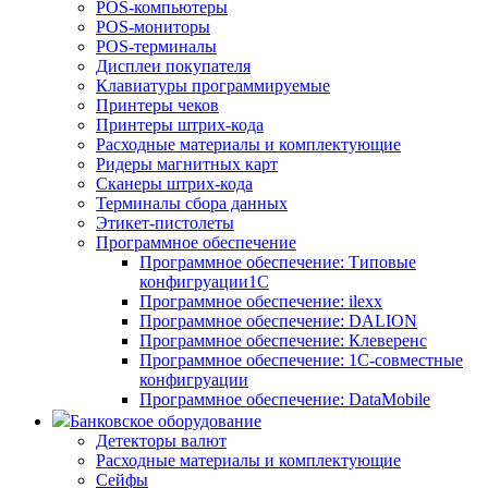
POS-компьютеры
POS-мониторы
POS-терминалы
Дисплеи покупателя
Клавиатуры программируемые
Принтеры чеков
Принтеры штрих-кода
Расходные материалы и комплектующие
Ридеры магнитных карт
Сканеры штрих-кода
Терминалы сбора данных
Этикет-пистолеты
Программное обеспечение
Программное обеспечение: Типовые
конфигруации1С
Программное обеспечение: ilexx
Программное обеспечение: DALION
Программное обеспечение: Клеверенс
Программное обеспечение: 1С-совместные
конфигруации
Программное обеспечение: DataMobile
Банковское оборудование
Детекторы валют
Расходные материалы и комплектующие
Сейфы