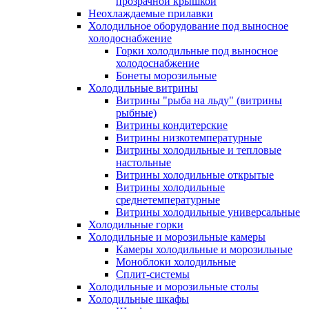
прозрачной крышкой
Неохлаждаемые прилавки
Холодильное оборудование под выносное
холодоснабжение
Горки холодильные под выносное
холодоснабжение
Бонеты морозильные
Холодильные витрины
Витрины "рыба на льду" (витрины
рыбные)
Витрины кондитерские
Витрины низкотемпературные
Витрины холодильные и тепловые
настольные
Витрины холодильные открытые
Витрины холодильные
среднетемпературные
Витрины холодильные универсальные
Холодильные горки
Холодильные и морозильные камеры
Камеры холодильные и морозильные
Моноблоки холодильные
Сплит-системы
Холодильные и морозильные столы
Холодильные шкафы