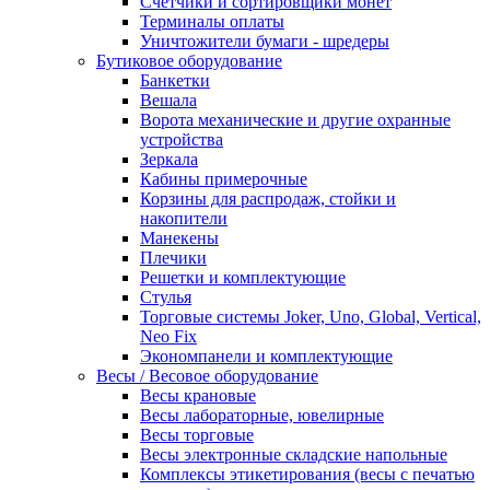
Счетчики и сортировщики монет
Терминалы оплаты
Уничтожители бумаги - шредеры
Бутиковое оборудование
Банкетки
Вешала
Ворота механические и другие охранные
устройства
Зеркала
Кабины примерочные
Корзины для распродаж, стойки и
накопители
Манекены
Плечики
Решетки и комплектующие
Стулья
Торговые системы Joker, Uno, Global, Vertical,
Neo Fix
Экономпанели и комплектующие
Весы / Весовое оборудование
Весы крановые
Весы лабораторные, ювелирные
Весы торговые
Весы электронные складские напольные
Комплексы этикетирования (весы с печатью