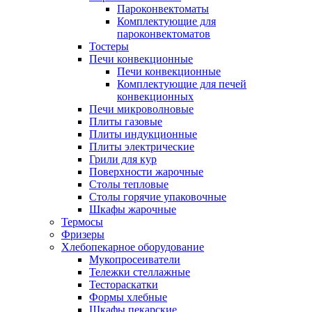
Пароконвектоматы
Комплектующие для
пароконвектоматов
Тостеры
Печи конвекционные
Печи конвекционные
Комплектующие для печей
конвекционных
Печи микроволновые
Плиты газовые
Плиты индукционные
Плиты электрические
Грили для кур
Поверхности жарочные
Столы тепловые
Столы горячие упаковочные
Шкафы жарочные
Термосы
Фризеры
Хлебопекарное оборудование
Мукопросеиватели
Тележки стеллажные
Тестораскатки
Формы хлебные
Шкафы пекарские