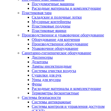
Посудомоечные машины
Расходные материалы и комплектующие
Пластиковая тара
Складские и полочные лотки
Мусорные контейнеры
Пластиковые поддоны
Пластиковые ящики
Производственное и упаковочное оборудование
Оборудование для копчения
Производственное оборудование
Упаковочное оборудование
Санитарно-гигиеническое оборудование
Диспенсеры
Дозаторы
Лампы инсектицидные
Системы очистки воздуха
Сушилки для рук
Урны для мусора
Фены
Расходные материалы и комплектующие
Термометры бесконтактные
Системы безопасности
Системы антикражные
Системы контроля и управления доступом
(СКУД)