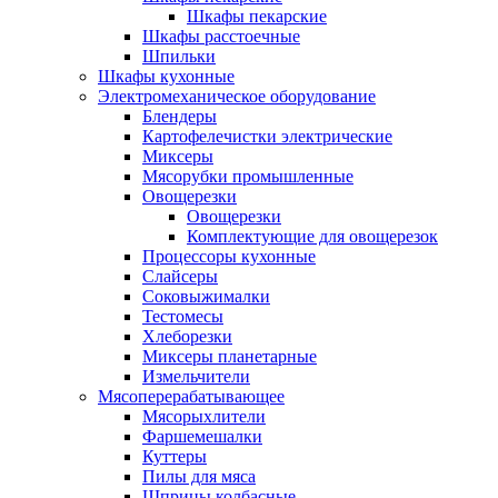
Шкафы пекарские
Шкафы расстоечные
Шпильки
Шкафы кухонные
Электромеханическое оборудование
Блендеры
Картофелечистки электрические
Миксеры
Мясорубки промышленные
Овощерезки
Овощерезки
Комплектующие для овощерезок
Процессоры кухонные
Слайсеры
Соковыжималки
Тестомесы
Хлеборезки
Миксеры планетарные
Измельчители
Мясоперерабатывающее
Мясорыхлители
Фаршемешалки
Куттеры
Пилы для мяса
Шприцы колбасные