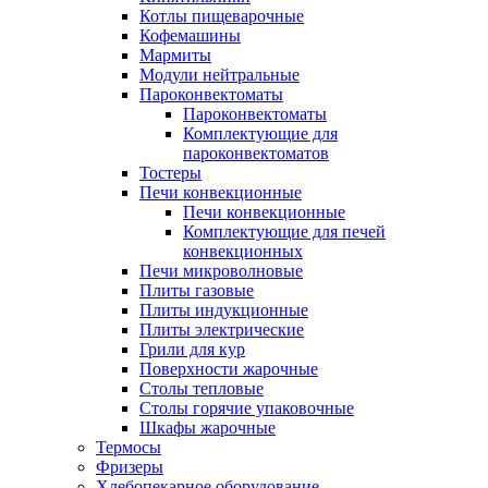
Котлы пищеварочные
Кофемашины
Мармиты
Модули нейтральные
Пароконвектоматы
Пароконвектоматы
Комплектующие для
пароконвектоматов
Тостеры
Печи конвекционные
Печи конвекционные
Комплектующие для печей
конвекционных
Печи микроволновые
Плиты газовые
Плиты индукционные
Плиты электрические
Грили для кур
Поверхности жарочные
Столы тепловые
Столы горячие упаковочные
Шкафы жарочные
Термосы
Фризеры
Хлебопекарное оборудование