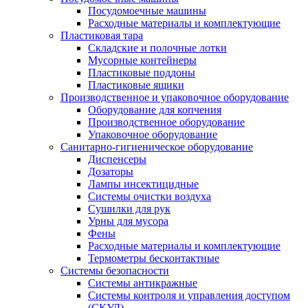
Посудомоечные машины
Расходные материалы и комплектующие
Пластиковая тара
Складские и полочные лотки
Мусорные контейнеры
Пластиковые поддоны
Пластиковые ящики
Производственное и упаковочное оборудование
Оборудование для копчения
Производственное оборудование
Упаковочное оборудование
Санитарно-гигиеническое оборудование
Диспенсеры
Дозаторы
Лампы инсектицидные
Системы очистки воздуха
Сушилки для рук
Урны для мусора
Фены
Расходные материалы и комплектующие
Термометры бесконтактные
Системы безопасности
Системы антикражные
Системы контроля и управления доступом
(СКУД)