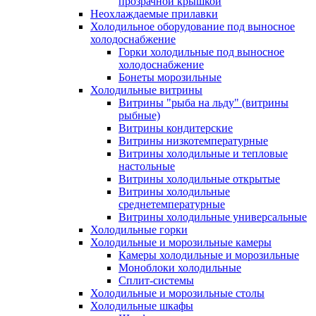
прозрачной крышкой
Неохлаждаемые прилавки
Холодильное оборудование под выносное
холодоснабжение
Горки холодильные под выносное
холодоснабжение
Бонеты морозильные
Холодильные витрины
Витрины "рыба на льду" (витрины
рыбные)
Витрины кондитерские
Витрины низкотемпературные
Витрины холодильные и тепловые
настольные
Витрины холодильные открытые
Витрины холодильные
среднетемпературные
Витрины холодильные универсальные
Холодильные горки
Холодильные и морозильные камеры
Камеры холодильные и морозильные
Моноблоки холодильные
Сплит-системы
Холодильные и морозильные столы
Холодильные шкафы