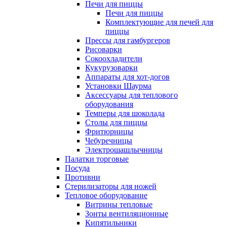
Печи для пиццы
Печи для пиццы
Комплектующие для печей для
пиццы
Прессы для гамбургеров
Рисоварки
Сокоохладители
Кукурузоварки
Аппараты для хот-догов
Установки Шаурма
Аксессуары для теплового
оборудования
Темперы для шоколада
Столы для пиццы
Фритюрницы
Чебуречницы
Электрошашлычницы
Палатки торговые
Посуда
Противни
Стерилизаторы для ножей
Тепловое оборудование
Витрины тепловые
Зонты вентиляционные
Кипятильники