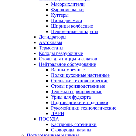
Мясорыхлители
Фаршемешалки
Куттеры
Пилы для мяса
Шприцы колбасные
Пельменные аппараты
Дегидраторы
Автоклавы
Термостаты
Колоды разрубочные
Столы для пиццы и салатов
Нейтральное оборудование
Ванны моечные
Полки кухонные настенные
Стеллажи технологические
Столы производственные
Тележки сервировочные
Урны для фудкорта
Подтоварники и подставки
Рукомойники технологические
ЛАРИ
ПОСУДА
Кастрюли, сотейники
Сковороды, казаны
Посудомоечные машины