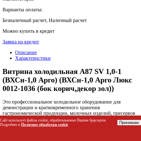
Варианты оплаты:
Безналичный расчет, Наличный расчет
Можно купить в кредит
Заявка на кредит
Описание
Характеристики
Витрина холодильная A87 SV 1,0-1
(ВХСн-1,0 Арго) (ВХСн-1,0 Арго Люкс
0012-1036 (бок корич,декор зол))
Это профессиональное холодильное оборудование для
демонстрации и кратковременного хранения
гастрономической продукции, молочных изделий, пресервов
и мясных деликатесов. Устройство поддерживает стабильный
Сайт использует файлы cookie, обрабатываемые Вашим браузером.
Принимаю
температурный режим от -6 до 0°C, обеспечивая свежесть
Подробнее в
Политике обработки cookie
.
товаров при их визуальной презентации покупателям.