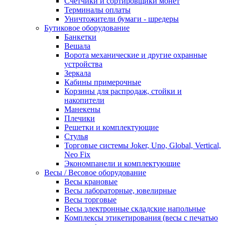
Счетчики и сортировщики монет
Терминалы оплаты
Уничтожители бумаги - шредеры
Бутиковое оборудование
Банкетки
Вешала
Ворота механические и другие охранные
устройства
Зеркала
Кабины примерочные
Корзины для распродаж, стойки и
накопители
Манекены
Плечики
Решетки и комплектующие
Стулья
Торговые системы Joker, Uno, Global, Vertical,
Neo Fix
Экономпанели и комплектующие
Весы / Весовое оборудование
Весы крановые
Весы лабораторные, ювелирные
Весы торговые
Весы электронные складские напольные
Комплексы этикетирования (весы с печатью