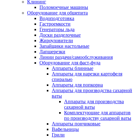
Клининг
Поломоечные машины
Оборудование для общепита
Водоподготовка
Гастроемкости
Генераторы льда
Доски разделочные
Жироуловители
Запайщики настольные
Лапшерезки
Линии раздачи/самообслуживания
Оборудование для фаст-фуда
Аппараты блинные
Аппараты для нарезки картофеля
спиралью
Аппараты для попкорна
Аппараты для производства сахарной
ваты
Аппараты для производства
сахарной ваты
Комплектующие для аппаратов
по производству сахарной ваты
Аппараты пончиковые
Вафельницы
Грили