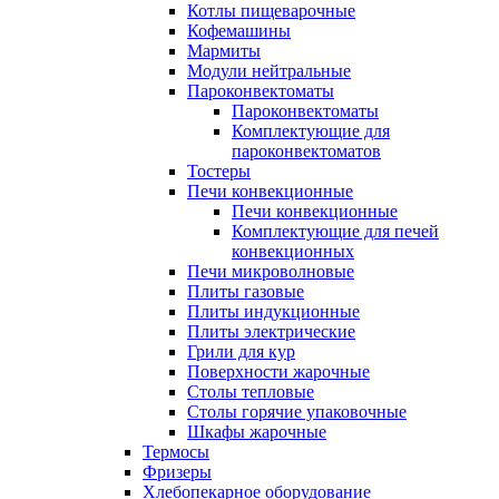
Котлы пищеварочные
Кофемашины
Мармиты
Модули нейтральные
Пароконвектоматы
Пароконвектоматы
Комплектующие для
пароконвектоматов
Тостеры
Печи конвекционные
Печи конвекционные
Комплектующие для печей
конвекционных
Печи микроволновые
Плиты газовые
Плиты индукционные
Плиты электрические
Грили для кур
Поверхности жарочные
Столы тепловые
Столы горячие упаковочные
Шкафы жарочные
Термосы
Фризеры
Хлебопекарное оборудование