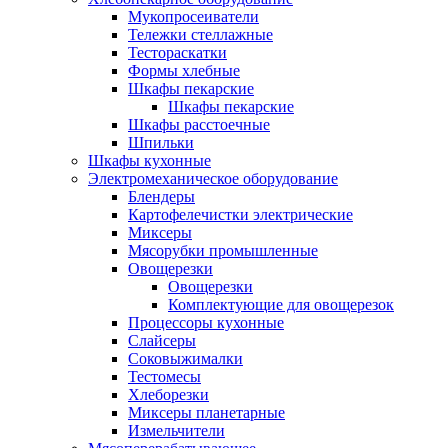
Мукопросеиватели
Тележки стеллажные
Тестораскатки
Формы хлебные
Шкафы пекарские
Шкафы пекарские
Шкафы расстоечные
Шпильки
Шкафы кухонные
Электромеханическое оборудование
Блендеры
Картофелечистки электрические
Миксеры
Мясорубки промышленные
Овощерезки
Овощерезки
Комплектующие для овощерезок
Процессоры кухонные
Слайсеры
Соковыжималки
Тестомесы
Хлеборезки
Миксеры планетарные
Измельчители