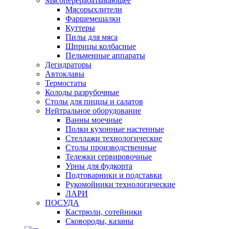
Мясоперерабатывающее
Мясорыхлители
Фаршемешалки
Куттеры
Пилы для мяса
Шприцы колбасные
Пельменные аппараты
Дегидраторы
Автоклавы
Термостаты
Колоды разрубочные
Столы для пиццы и салатов
Нейтральное оборудование
Ванны моечные
Полки кухонные настенные
Стеллажи технологические
Столы производственные
Тележки сервировочные
Урны для фудкорта
Подтоварники и подставки
Рукомойники технологические
ЛАРИ
ПОСУДА
Кастрюли, сотейники
Сковороды, казаны