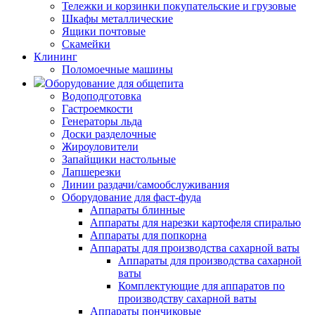
Тележки и корзинки покупательские и грузовые
Шкафы металлические
Ящики почтовые
Скамейки
Клининг
Поломоечные машины
Оборудование для общепита
Водоподготовка
Гастроемкости
Генераторы льда
Доски разделочные
Жироуловители
Запайщики настольные
Лапшерезки
Линии раздачи/самообслуживания
Оборудование для фаст-фуда
Аппараты блинные
Аппараты для нарезки картофеля спиралью
Аппараты для попкорна
Аппараты для производства сахарной ваты
Аппараты для производства сахарной
ваты
Комплектующие для аппаратов по
производству сахарной ваты
Аппараты пончиковые