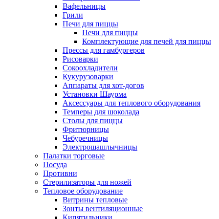
Вафельницы
Грили
Печи для пиццы
Печи для пиццы
Комплектующие для печей для пиццы
Прессы для гамбургеров
Рисоварки
Сокоохладители
Кукурузоварки
Аппараты для хот-догов
Установки Шаурма
Аксессуары для теплового оборудования
Темперы для шоколада
Столы для пиццы
Фритюрницы
Чебуречницы
Электрошашлычницы
Палатки торговые
Посуда
Противни
Стерилизаторы для ножей
Тепловое оборудование
Витрины тепловые
Зонты вентиляционные
Кипятильники