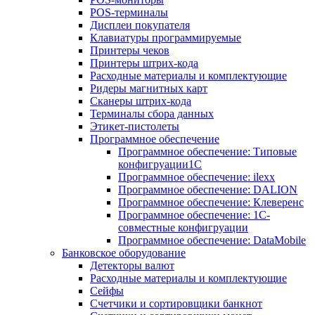
POS-терминалы
Дисплеи покупателя
Клавиатуры программируемые
Принтеры чеков
Принтеры штрих-кода
Расходные материалы и комплектующие
Ридеры магнитных карт
Сканеры штрих-кода
Терминалы сбора данных
Этикет-пистолеты
Программное обеспечение
Программное обеспечение: Типовые
конфигруации1С
Программное обеспечение: ilexx
Программное обеспечение: DALION
Программное обеспечение: Клеверенс
Программное обеспечение: 1С-
совместные конфигруации
Программное обеспечение: DataMobile
Банковское оборудование
Детекторы валют
Расходные материалы и комплектующие
Сейфы
Счетчики и сортировщики банкнот