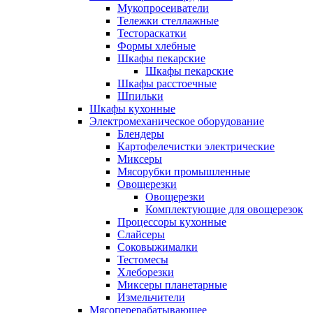
Мукопросеиватели
Тележки стеллажные
Тестораскатки
Формы хлебные
Шкафы пекарские
Шкафы пекарские
Шкафы расстоечные
Шпильки
Шкафы кухонные
Электромеханическое оборудование
Блендеры
Картофелечистки электрические
Миксеры
Мясорубки промышленные
Овощерезки
Овощерезки
Комплектующие для овощерезок
Процессоры кухонные
Слайсеры
Соковыжималки
Тестомесы
Хлеборезки
Миксеры планетарные
Измельчители
Мясоперерабатывающее