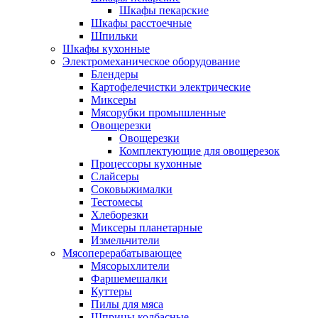
Шкафы пекарские
Шкафы расстоечные
Шпильки
Шкафы кухонные
Электромеханическое оборудование
Блендеры
Картофелечистки электрические
Миксеры
Мясорубки промышленные
Овощерезки
Овощерезки
Комплектующие для овощерезок
Процессоры кухонные
Слайсеры
Соковыжималки
Тестомесы
Хлеборезки
Миксеры планетарные
Измельчители
Мясоперерабатывающее
Мясорыхлители
Фаршемешалки
Куттеры
Пилы для мяса
Шприцы колбасные