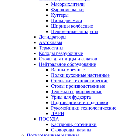
Мясорыхлители
Фаршемешалки
Куттеры
Пилы для мяса
Шприцы колбасные
Пельменные аппараты
Дегидраторы
Автоклавы
Термостаты
Колоды разрубочные
Столы для пиццы и салатов
Нейтральное оборудование
Ванны моечные
Полки кухонные настенные
Стеллажи технологические
Столы производственные
Тележки сервировочные
Урны для фудкорта
Подтоварники и подставки
Рукомойники технологические
ЛАРИ
ПОСУДА
Кастрюли, сотейники
Сковороды, казаны
Посудомоечные машины