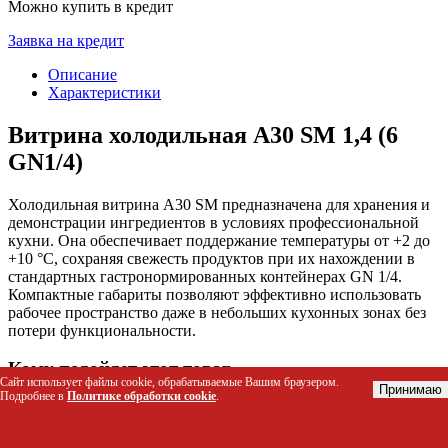
Можно купить в кредит
Заявка на кредит
Описание
Характеристики
Витрина холодильная A30 SM 1,4 (6
GN1/4)
Холодильная витрина A30 SM предназначена для хранения и
демонстрации ингредиентов в условиях профессиональной
кухни. Она обеспечивает поддержание температуры от +2 до
+10 °C, сохраняя свежесть продуктов при их нахождении в
стандартных гастронормированных контейнерах GN 1/4.
Компактные габариты позволяют эффективно использовать
рабочее пространство даже в небольших кухонных зонах без
потери функциональности.
Кому подойдет этот товар
Сайт использует файлы cookie, обрабатываемые Вашим браузером.
Принимаю
Подробнее в
Политике обработки cookie
.
Шеф-повара и линейные повара для организации
рабочей станции с ингредиентами (mise en place).
Владельцы небольших кафе, баров и столовых с