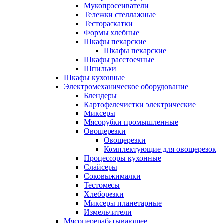
Мукопросеиватели
Тележки стеллажные
Тестораскатки
Формы хлебные
Шкафы пекарские
Шкафы пекарские
Шкафы расстоечные
Шпильки
Шкафы кухонные
Электромеханическое оборудование
Блендеры
Картофелечистки электрические
Миксеры
Мясорубки промышленные
Овощерезки
Овощерезки
Комплектующие для овощерезок
Процессоры кухонные
Слайсеры
Соковыжималки
Тестомесы
Хлеборезки
Миксеры планетарные
Измельчители
Мясоперерабатывающее