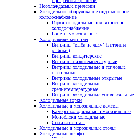
прозрачной крышкой
Неохлаждаемые прилавки
Холодильное оборудование под выносное
холодоснабжение
Горки холодильные под выносное
холодоснабжение
Бонеты морозильные
Холодильные витрины
Витрины "рыба на льду" (витрины
рыбные)
Витрины кондитерские
Витрины низкотемпературные
Витрины холодильные и тепловые
настольные
Витрины холодильные открытые
Витрины холодильные
среднетемпературные
Витрины холодильные универсальные
Холодильные горки
Холодильные и морозильные камеры
Камеры холодильные и морозильные
Моноблоки холодильные
Сплит-системы
Холодильные и морозильные столы
Холодильные шкафы