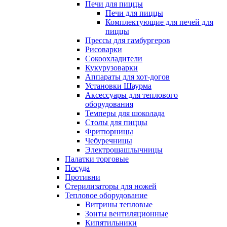
Печи для пиццы
Печи для пиццы
Комплектующие для печей для
пиццы
Прессы для гамбургеров
Рисоварки
Сокоохладители
Кукурузоварки
Аппараты для хот-догов
Установки Шаурма
Аксессуары для теплового
оборудования
Темперы для шоколада
Столы для пиццы
Фритюрницы
Чебуречницы
Электрошашлычницы
Палатки торговые
Посуда
Противни
Стерилизаторы для ножей
Тепловое оборудование
Витрины тепловые
Зонты вентиляционные
Кипятильники