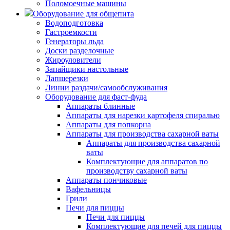
Поломоечные машины
Оборудование для общепита
Водоподготовка
Гастроемкости
Генераторы льда
Доски разделочные
Жироуловители
Запайщики настольные
Лапшерезки
Линии раздачи/самообслуживания
Оборудование для фаст-фуда
Аппараты блинные
Аппараты для нарезки картофеля спиралью
Аппараты для попкорна
Аппараты для производства сахарной ваты
Аппараты для производства сахарной
ваты
Комплектующие для аппаратов по
производству сахарной ваты
Аппараты пончиковые
Вафельницы
Грили
Печи для пиццы
Печи для пиццы
Комплектующие для печей для пиццы