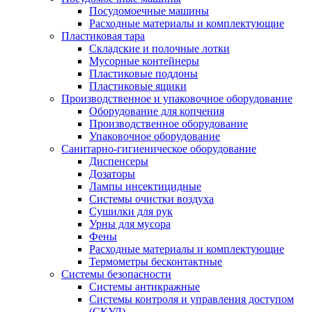
Посудомоечные машины
Расходные материалы и комплектующие
Пластиковая тара
Складские и полочные лотки
Мусорные контейнеры
Пластиковые поддоны
Пластиковые ящики
Производственное и упаковочное оборудование
Оборудование для копчения
Производственное оборудование
Упаковочное оборудование
Санитарно-гигиеническое оборудование
Диспенсеры
Дозаторы
Лампы инсектицидные
Системы очистки воздуха
Сушилки для рук
Урны для мусора
Фены
Расходные материалы и комплектующие
Термометры бесконтактные
Системы безопасности
Системы антикражные
Системы контроля и управления доступом
(СКУД)