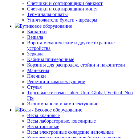
Счетчики и сортировщики банкнот
Счетчики и сортировщики монет
Терминалы оплаты
Уничтожители бумаги - шредеры
Бутиковое оборудование
Банкетки
Вешала
Ворота механические и другие охранные
устройства
Зеркала
Кабины примерочные
Корзины для распродаж, стойки и накопители
Манекены
Плечики
Решетки и комплектующие
Стулья
Торговые системы Joker, Uno, Global, Vertical, Neo
Fix
Экономпанели и комплектующие
Весы / Весовое оборудование
Весы крановые
Весы лабораторные, ювелирные
Весы торговые
Весы электронные складские напольные
Комплексы этикетирования (весы с печатью