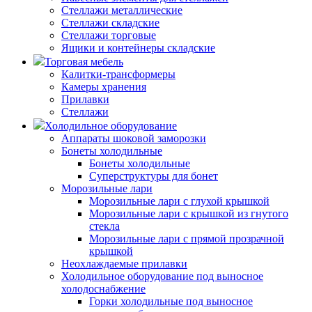
Стеллажи металлические
Стеллажи складские
Стеллажи торговые
Ящики и контейнеры складские
Торговая мебель
Калитки-трансформеры
Камеры хранения
Прилавки
Стеллажи
Холодильное оборудование
Аппараты шоковой заморозки
Бонеты холодильные
Бонеты холодильные
Суперструктуры для бонет
Морозильные лари
Морозильные лари с глухой крышкой
Морозильные лари с крышкой из гнутого
стекла
Морозильные лари с прямой прозрачной
крышкой
Неохлаждаемые прилавки
Холодильное оборудование под выносное
холодоснабжение
Горки холодильные под выносное