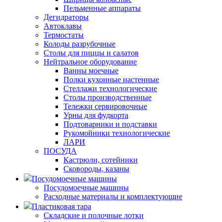
Пельменные аппараты
Дегидраторы
Автоклавы
Термостаты
Колоды разрубочные
Столы для пиццы и салатов
Нейтральное оборудование
Ванны моечные
Полки кухонные настенные
Стеллажи технологические
Столы производственные
Тележки сервировочные
Урны для фудкорта
Подтоварники и подставки
Рукомойники технологические
ЛАРИ
ПОСУДА
Кастрюли, сотейники
Сковороды, казаны
Посудомоечные машины
Посудомоечные машины
Расходные материалы и комплектующие
Пластиковая тара
Складские и полочные лотки