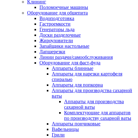
Клининг
Поломоечные машины
Оборудование для общепита
Водоподготовка
Гастроемкости
Генераторы льда
Доски разделочные
Жироуловители
Запайщики настольные
Лапшерезки
Линии раздачи/самообслуживания
Оборудование для фаст-фуда
Аппараты блинные
Аппараты для нарезки картофеля
спиралью
Аппараты для попкорна
Аппараты для производства сахарной
ваты
Аппараты для производства
сахарной ваты
Комплектующие для аппаратов
по производству сахарной ваты
Аппараты пончиковые
Вафельницы
Грили