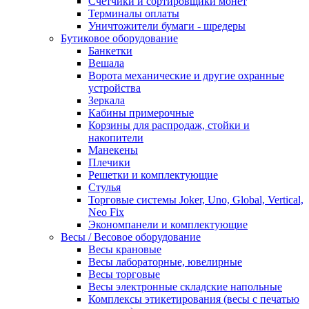
Счетчики и сортировщики монет
Терминалы оплаты
Уничтожители бумаги - шредеры
Бутиковое оборудование
Банкетки
Вешала
Ворота механические и другие охранные
устройства
Зеркала
Кабины примерочные
Корзины для распродаж, стойки и
накопители
Манекены
Плечики
Решетки и комплектующие
Стулья
Торговые системы Joker, Uno, Global, Vertical,
Neo Fix
Экономпанели и комплектующие
Весы / Весовое оборудование
Весы крановые
Весы лабораторные, ювелирные
Весы торговые
Весы электронные складские напольные
Комплексы этикетирования (весы с печатью