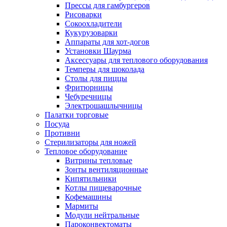
Прессы для гамбургеров
Рисоварки
Сокоохладители
Кукурузоварки
Аппараты для хот-догов
Установки Шаурма
Аксессуары для теплового оборудования
Темперы для шоколада
Столы для пиццы
Фритюрницы
Чебуречницы
Электрошашлычницы
Палатки торговые
Посуда
Противни
Стерилизаторы для ножей
Тепловое оборудование
Витрины тепловые
Зонты вентиляционные
Кипятильники
Котлы пищеварочные
Кофемашины
Мармиты
Модули нейтральные
Пароконвектоматы