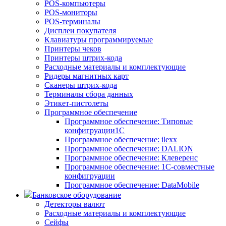
POS-компьютеры
POS-мониторы
POS-терминалы
Дисплеи покупателя
Клавиатуры программируемые
Принтеры чеков
Принтеры штрих-кода
Расходные материалы и комплектующие
Ридеры магнитных карт
Сканеры штрих-кода
Терминалы сбора данных
Этикет-пистолеты
Программное обеспечение
Программное обеспечение: Типовые
конфигруации1С
Программное обеспечение: ilexx
Программное обеспечение: DALION
Программное обеспечение: Клеверенс
Программное обеспечение: 1С-совместные
конфигруации
Программное обеспечение: DataMobile
Банковское оборудование
Детекторы валют
Расходные материалы и комплектующие
Сейфы