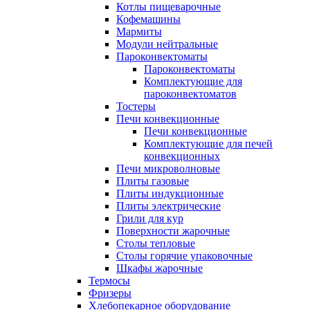
Котлы пищеварочные
Кофемашины
Мармиты
Модули нейтральные
Пароконвектоматы
Пароконвектоматы
Комплектующие для
пароконвектоматов
Тостеры
Печи конвекционные
Печи конвекционные
Комплектующие для печей
конвекционных
Печи микроволновые
Плиты газовые
Плиты индукционные
Плиты электрические
Грили для кур
Поверхности жарочные
Столы тепловые
Столы горячие упаковочные
Шкафы жарочные
Термосы
Фризеры
Хлебопекарное оборудование