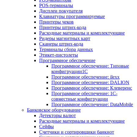
POS-терминалы
Дисплеи покупателя
Клавиатуры программируемые
Принтеры чеков
Принтеры штрих-кода
Расходные материалы и комплектующие
Ридеры магнитных карт
Сканеры штрих-кода
Терминалы сбора данных
Этикет-пистолеты
Программное обеспечение
Программное обеспечение: Типовые
конфигруации1С
Программное обеспечение: ilexx
Программное обеспечение: DALION
Программное обеспечение: Клеверенс
Программное обеспечение: 1С-
совместные конфигруации
Программное обеспечение: DataMobile
Банковское оборудование
Детекторы валют
Расходные материалы и комплектующие
Сейфы
Счетчики и сортировщики банкнот