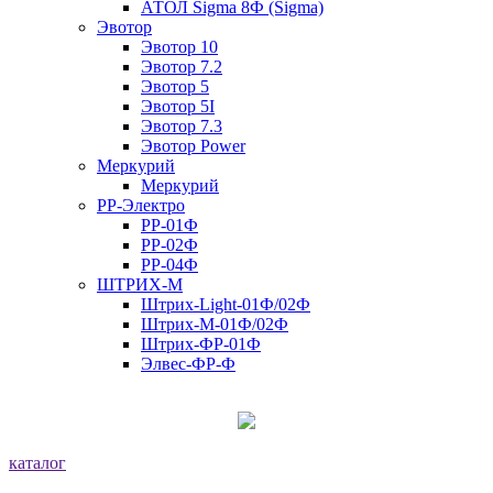
АТОЛ Sigma 8Ф (Sigma)
Эвотор
Эвотор 10
Эвотор 7.2
Эвотор 5
Эвотор 5I
Эвотор 7.3
Эвотор Power
Меркурий
Меркурий
РР-Электро
РР-01Ф
РР-02Ф
РР-04Ф
ШТРИХ-М
Штрих-Light-01Ф/02Ф
Штрих-М-01Ф/02Ф
Штрих-ФР-01Ф
Элвес-ФР-Ф
каталог