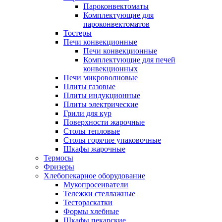
Пароконвектоматы
Комплектующие для
пароконвектоматов
Тостеры
Печи конвекционные
Печи конвекционные
Комплектующие для печей
конвекционных
Печи микроволновые
Плиты газовые
Плиты индукционные
Плиты электрические
Грили для кур
Поверхности жарочные
Столы тепловые
Столы горячие упаковочные
Шкафы жарочные
Термосы
Фризеры
Хлебопекарное оборудование
Мукопросеиватели
Тележки стеллажные
Тестораскатки
Формы хлебные
Шкафы пекарские