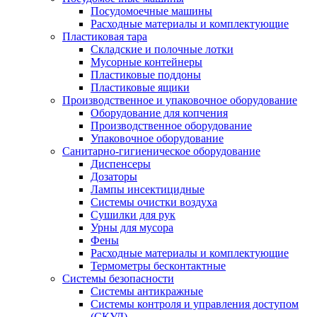
Посудомоечные машины
Расходные материалы и комплектующие
Пластиковая тара
Складские и полочные лотки
Мусорные контейнеры
Пластиковые поддоны
Пластиковые ящики
Производственное и упаковочное оборудование
Оборудование для копчения
Производственное оборудование
Упаковочное оборудование
Санитарно-гигиеническое оборудование
Диспенсеры
Дозаторы
Лампы инсектицидные
Системы очистки воздуха
Сушилки для рук
Урны для мусора
Фены
Расходные материалы и комплектующие
Термометры бесконтактные
Системы безопасности
Системы антикражные
Системы контроля и управления доступом
(СКУД)