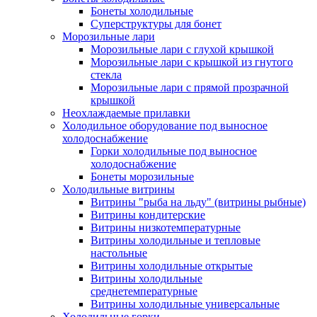
Бонеты холодильные
Суперструктуры для бонет
Морозильные лари
Морозильные лари с глухой крышкой
Морозильные лари с крышкой из гнутого
стекла
Морозильные лари с прямой прозрачной
крышкой
Неохлаждаемые прилавки
Холодильное оборудование под выносное
холодоснабжение
Горки холодильные под выносное
холодоснабжение
Бонеты морозильные
Холодильные витрины
Витрины "рыба на льду" (витрины рыбные)
Витрины кондитерские
Витрины низкотемпературные
Витрины холодильные и тепловые
настольные
Витрины холодильные открытые
Витрины холодильные
среднетемпературные
Витрины холодильные универсальные
Холодильные горки