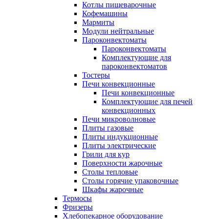
Котлы пищеварочные
Кофемашины
Мармиты
Модули нейтральные
Пароконвектоматы
Пароконвектоматы
Комплектующие для
пароконвектоматов
Тостеры
Печи конвекционные
Печи конвекционные
Комплектующие для печей
конвекционных
Печи микроволновые
Плиты газовые
Плиты индукционные
Плиты электрические
Грили для кур
Поверхности жарочные
Столы тепловые
Столы горячие упаковочные
Шкафы жарочные
Термосы
Фризеры
Хлебопекарное оборудование