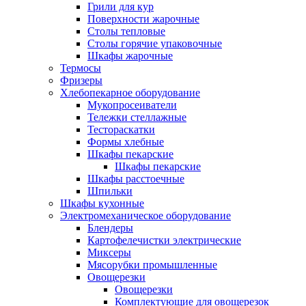
Грили для кур
Поверхности жарочные
Столы тепловые
Столы горячие упаковочные
Шкафы жарочные
Термосы
Фризеры
Хлебопекарное оборудование
Мукопросеиватели
Тележки стеллажные
Тестораскатки
Формы хлебные
Шкафы пекарские
Шкафы пекарские
Шкафы расстоечные
Шпильки
Шкафы кухонные
Электромеханическое оборудование
Блендеры
Картофелечистки электрические
Миксеры
Мясорубки промышленные
Овощерезки
Овощерезки
Комплектующие для овощерезок