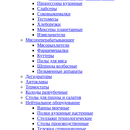
Процессоры кухонные
Слайсеры
Соковыжималки
Тестомесы
Хлеборезки
Миксеры планетарные
Измельчители
Мясоперерабатывающее
Мясорыхлители
Фаршемешалки
Куттеры
Пилы для мяса
Шприцы колбасные
Пельменные аппараты
Дегидраторы
Автоклавы
Термостаты
Колоды разрубочные
Столы для пиццы и салатов
Нейтральное оборудование
Ванны моечные
Полки кухонные настенные
Стеллажи технологические
Столы производственные
Тележки сервировочные