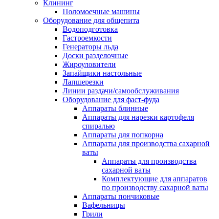
Клининг
Поломоечные машины
Оборудование для общепита
Водоподготовка
Гастроемкости
Генераторы льда
Доски разделочные
Жироуловители
Запайщики настольные
Лапшерезки
Линии раздачи/самообслуживания
Оборудование для фаст-фуда
Аппараты блинные
Аппараты для нарезки картофеля
спиралью
Аппараты для попкорна
Аппараты для производства сахарной
ваты
Аппараты для производства
сахарной ваты
Комплектующие для аппаратов
по производству сахарной ваты
Аппараты пончиковые
Вафельницы
Грили