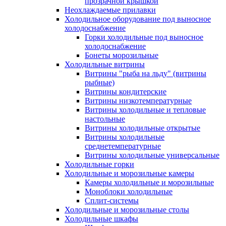
прозрачной крышкой
Неохлаждаемые прилавки
Холодильное оборудование под выносное
холодоснабжение
Горки холодильные под выносное
холодоснабжение
Бонеты морозильные
Холодильные витрины
Витрины "рыба на льду" (витрины
рыбные)
Витрины кондитерские
Витрины низкотемпературные
Витрины холодильные и тепловые
настольные
Витрины холодильные открытые
Витрины холодильные
среднетемпературные
Витрины холодильные универсальные
Холодильные горки
Холодильные и морозильные камеры
Камеры холодильные и морозильные
Моноблоки холодильные
Сплит-системы
Холодильные и морозильные столы
Холодильные шкафы