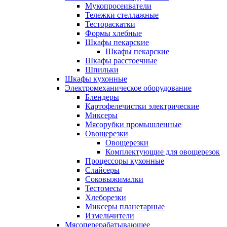
Мукопросеиватели
Тележки стеллажные
Тестораскатки
Формы хлебные
Шкафы пекарские
Шкафы пекарские
Шкафы расстоечные
Шпильки
Шкафы кухонные
Электромеханическое оборудование
Блендеры
Картофелечистки электрические
Миксеры
Мясорубки промышленные
Овощерезки
Овощерезки
Комплектующие для овощерезок
Процессоры кухонные
Слайсеры
Соковыжималки
Тестомесы
Хлеборезки
Миксеры планетарные
Измельчители
Мясоперерабатывающее