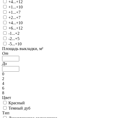
+4...+12
+1...+10
+1...+7
+2...+7
+4...+10
+6...+12
-1...+2
-2...+5
-5...+10
Площадь выкладки, м²
От
До
0
2
4
6
8
Цвет
Красный
Темный дуб
Тип