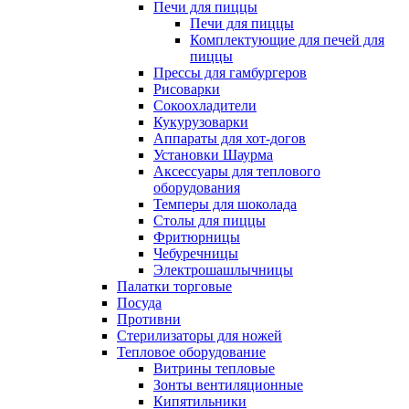
Печи для пиццы
Печи для пиццы
Комплектующие для печей для
пиццы
Прессы для гамбургеров
Рисоварки
Сокоохладители
Кукурузоварки
Аппараты для хот-догов
Установки Шаурма
Аксессуары для теплового
оборудования
Темперы для шоколада
Столы для пиццы
Фритюрницы
Чебуречницы
Электрошашлычницы
Палатки торговые
Посуда
Противни
Стерилизаторы для ножей
Тепловое оборудование
Витрины тепловые
Зонты вентиляционные
Кипятильники