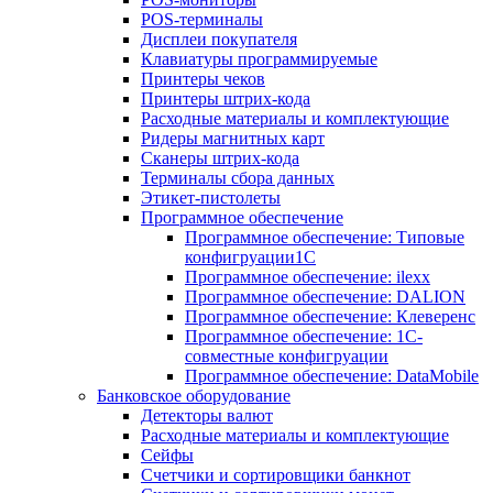
POS-терминалы
Дисплеи покупателя
Клавиатуры программируемые
Принтеры чеков
Принтеры штрих-кода
Расходные материалы и комплектующие
Ридеры магнитных карт
Сканеры штрих-кода
Терминалы сбора данных
Этикет-пистолеты
Программное обеспечение
Программное обеспечение: Типовые
конфигруации1С
Программное обеспечение: ilexx
Программное обеспечение: DALION
Программное обеспечение: Клеверенс
Программное обеспечение: 1С-
совместные конфигруации
Программное обеспечение: DataMobile
Банковское оборудование
Детекторы валют
Расходные материалы и комплектующие
Сейфы
Счетчики и сортировщики банкнот