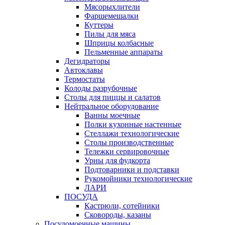
Мясорыхлители
Фаршемешалки
Куттеры
Пилы для мяса
Шприцы колбасные
Пельменные аппараты
Дегидраторы
Автоклавы
Термостаты
Колоды разрубочные
Столы для пиццы и салатов
Нейтральное оборудование
Ванны моечные
Полки кухонные настенные
Стеллажи технологические
Столы производственные
Тележки сервировочные
Урны для фудкорта
Подтоварники и подставки
Рукомойники технологические
ЛАРИ
ПОСУДА
Кастрюли, сотейники
Сковороды, казаны
Посудомоечные машины