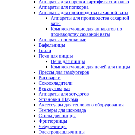
Аппараты для нарезки картофеля спиралью
Аппараты для попкорна
Аппараты для производства сахарной ваты
Аппараты для производства сахарной
ваты
Комплектующие для аппаратов по
производству сахарной ваты
Аппараты пончиковые
Вафельницы
Грили
Печи для пиццы
Печи для пиццы
Комплектующие для печей для пиццы
Прессы для гамбургеров
Рисоварки
Сокоохладители
Кукурузоварки
Аппараты для хот-догов
Установки Шаурма
Аксессуары для теплового оборудования
Темперы для шоколада
Столы для пиццы
Фритюрницы
Чебуречницы
Электрошашлычницы