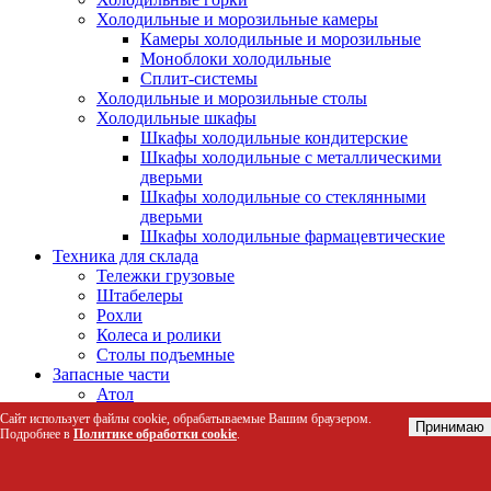
Холодильные и морозильные камеры
Камеры холодильные и морозильные
Моноблоки холодильные
Сплит-системы
Холодильные и морозильные столы
Холодильные шкафы
Шкафы холодильные кондитерские
Шкафы холодильные с металлическими
дверьми
Шкафы холодильные со стеклянными
дверьми
Шкафы холодильные фармацевтические
Техника для склада
Тележки грузовые
Штабелеры
Рохли
Колеса и ролики
Столы подъемные
Запасные части
Атол
АТОЛ 11Ф
Сайт использует файлы cookie, обрабатываемые Вашим браузером.
Принимаю
АТОЛ 15Ф
Подробнее в
Политике обработки cookie
.
Атол 1Ф
АТОЛ 20Ф