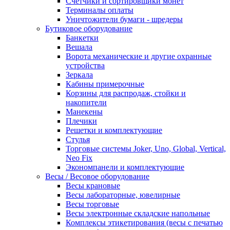
Счетчики и сортировщики монет
Терминалы оплаты
Уничтожители бумаги - шредеры
Бутиковое оборудование
Банкетки
Вешала
Ворота механические и другие охранные
устройства
Зеркала
Кабины примерочные
Корзины для распродаж, стойки и
накопители
Манекены
Плечики
Решетки и комплектующие
Стулья
Торговые системы Joker, Uno, Global, Vertical,
Neo Fix
Экономпанели и комплектующие
Весы / Весовое оборудование
Весы крановые
Весы лабораторные, ювелирные
Весы торговые
Весы электронные складские напольные
Комплексы этикетирования (весы с печатью