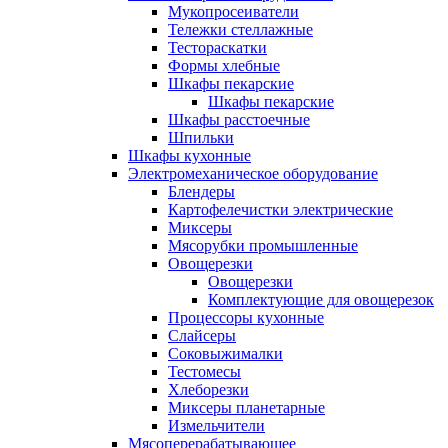
Мукопросеиватели
Тележки стеллажные
Тестораскатки
Формы хлебные
Шкафы пекарские
Шкафы пекарские
Шкафы расстоечные
Шпильки
Шкафы кухонные
Электромеханическое оборудование
Блендеры
Картофелечистки электрические
Миксеры
Мясорубки промышленные
Овощерезки
Овощерезки
Комплектующие для овощерезок
Процессоры кухонные
Слайсеры
Соковыжималки
Тестомесы
Хлеборезки
Миксеры планетарные
Измельчители
Мясоперерабатывающее