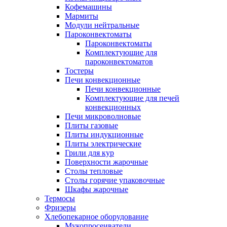
Кофемашины
Мармиты
Модули нейтральные
Пароконвектоматы
Пароконвектоматы
Комплектующие для
пароконвектоматов
Тостеры
Печи конвекционные
Печи конвекционные
Комплектующие для печей
конвекционных
Печи микроволновые
Плиты газовые
Плиты индукционные
Плиты электрические
Грили для кур
Поверхности жарочные
Столы тепловые
Столы горячие упаковочные
Шкафы жарочные
Термосы
Фризеры
Хлебопекарное оборудование
Мукопросеиватели