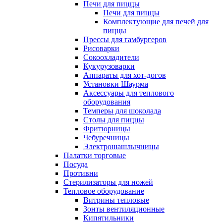
Печи для пиццы
Печи для пиццы
Комплектующие для печей для
пиццы
Прессы для гамбургеров
Рисоварки
Сокоохладители
Кукурузоварки
Аппараты для хот-догов
Установки Шаурма
Аксессуары для теплового
оборудования
Темперы для шоколада
Столы для пиццы
Фритюрницы
Чебуречницы
Электрошашлычницы
Палатки торговые
Посуда
Противни
Стерилизаторы для ножей
Тепловое оборудование
Витрины тепловые
Зонты вентиляционные
Кипятильники