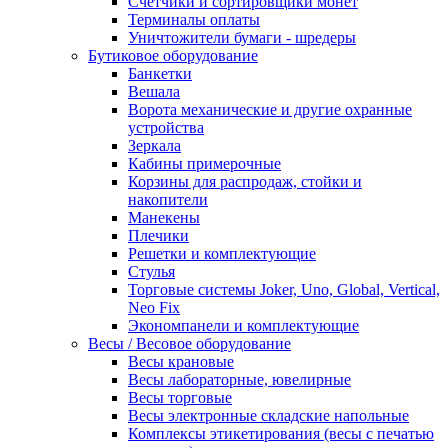
Счетчики и сортировщики монет
Терминалы оплаты
Уничтожители бумаги - шредеры
Бутиковое оборудование
Банкетки
Вешала
Ворота механические и другие охранные
устройства
Зеркала
Кабины примерочные
Корзины для распродаж, стойки и
накопители
Манекены
Плечики
Решетки и комплектующие
Стулья
Торговые системы Joker, Uno, Global, Vertical,
Neo Fix
Экономпанели и комплектующие
Весы / Весовое оборудование
Весы крановые
Весы лабораторные, ювелирные
Весы торговые
Весы электронные складские напольные
Комплексы этикетирования (весы с печатью