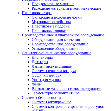
Посудомоечные машины
Расходные материалы и комплектующие
Пластиковая тара
Складские и полочные лотки
Мусорные контейнеры
Пластиковые поддоны
Пластиковые ящики
Производственное и упаковочное оборудование
Оборудование для копчения
Производственное оборудование
Упаковочное оборудование
Санитарно-гигиеническое оборудование
Диспенсеры
Дозаторы
Лампы инсектицидные
Системы очистки воздуха
Сушилки для рук
Урны для мусора
Фены
Расходные материалы и комплектующие
Термометры бесконтактные
Системы безопасности
Системы антикражные
Системы контроля и управления доступом
(СКУД)