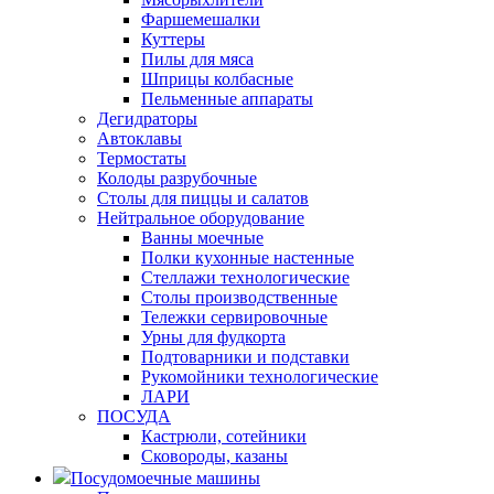
Фаршемешалки
Куттеры
Пилы для мяса
Шприцы колбасные
Пельменные аппараты
Дегидраторы
Автоклавы
Термостаты
Колоды разрубочные
Столы для пиццы и салатов
Нейтральное оборудование
Ванны моечные
Полки кухонные настенные
Стеллажи технологические
Столы производственные
Тележки сервировочные
Урны для фудкорта
Подтоварники и подставки
Рукомойники технологические
ЛАРИ
ПОСУДА
Кастрюли, сотейники
Сковороды, казаны
Посудомоечные машины