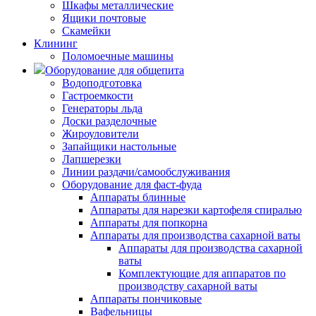
Шкафы металлические
Ящики почтовые
Скамейки
Клининг
Поломоечные машины
Оборудование для общепита
Водоподготовка
Гастроемкости
Генераторы льда
Доски разделочные
Жироуловители
Запайщики настольные
Лапшерезки
Линии раздачи/самообслуживания
Оборудование для фаст-фуда
Аппараты блинные
Аппараты для нарезки картофеля спиралью
Аппараты для попкорна
Аппараты для производства сахарной ваты
Аппараты для производства сахарной
ваты
Комплектующие для аппаратов по
производству сахарной ваты
Аппараты пончиковые
Вафельницы