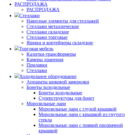
РАСПРОДАЖА
РАСПРОДАЖА
Стеллажи
Навесные элементы для стеллажей
Стеллажи металлические
Стеллажи складские
Стеллажи торговые
Ящики и контейнеры складские
Торговая мебель
Калитки-трансформеры
Камеры хранения
Прилавки
Стеллажи
Холодильное оборудование
Аппараты шоковой заморозки
Бонеты холодильные
Бонеты холодильные
Суперструктуры для бонет
Морозильные лари
Морозильные лари с глухой крышкой
Морозильные лари с крышкой из гнутого
стекла
Морозильные лари с прямой прозрачной
крышкой