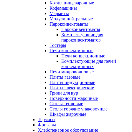
Котлы пищеварочные
Кофемашины
Мармиты
Модули нейтральные
Пароконвектоматы
Пароконвектоматы
Комплектующие для
пароконвектоматов
Тостеры
Печи конвекционные
Печи конвекционные
Комплектующие для печей
конвекционных
Печи микроволновые
Плиты газовые
Плиты индукционные
Плиты электрические
Грили для кур
Поверхности жарочные
Столы тепловые
Столы горячие упаковочные
Шкафы жарочные
Термосы
Фризеры
Хлебопекарное оборудование