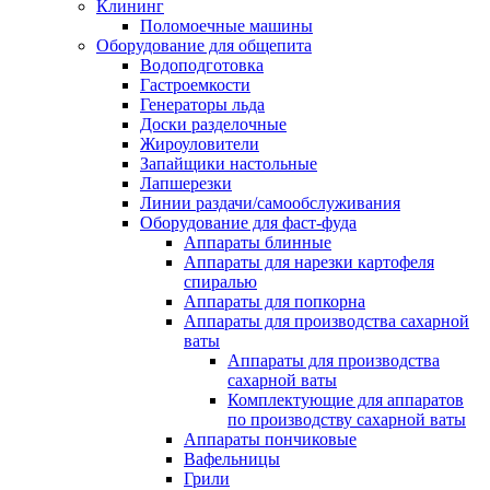
Клининг
Поломоечные машины
Оборудование для общепита
Водоподготовка
Гастроемкости
Генераторы льда
Доски разделочные
Жироуловители
Запайщики настольные
Лапшерезки
Линии раздачи/самообслуживания
Оборудование для фаст-фуда
Аппараты блинные
Аппараты для нарезки картофеля
спиралью
Аппараты для попкорна
Аппараты для производства сахарной
ваты
Аппараты для производства
сахарной ваты
Комплектующие для аппаратов
по производству сахарной ваты
Аппараты пончиковые
Вафельницы
Грили