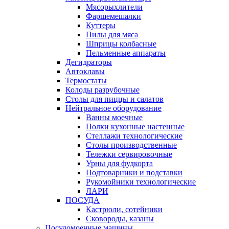
Мясорыхлители
Фаршемешалки
Куттеры
Пилы для мяса
Шприцы колбасные
Пельменные аппараты
Дегидраторы
Автоклавы
Термостаты
Колоды разрубочные
Столы для пиццы и салатов
Нейтральное оборудование
Ванны моечные
Полки кухонные настенные
Стеллажи технологические
Столы производственные
Тележки сервировочные
Урны для фудкорта
Подтоварники и подставки
Рукомойники технологические
ЛАРИ
ПОСУДА
Кастрюли, сотейники
Сковороды, казаны
Посудомоечные машины