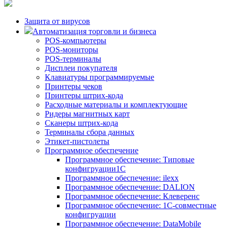
Защита от вирусов
Автоматизация торговли и бизнеса
POS-компьютеры
POS-мониторы
POS-терминалы
Дисплеи покупателя
Клавиатуры программируемые
Принтеры чеков
Принтеры штрих-кода
Расходные материалы и комплектующие
Ридеры магнитных карт
Сканеры штрих-кода
Терминалы сбора данных
Этикет-пистолеты
Программное обеспечение
Программное обеспечение: Типовые
конфигруации1С
Программное обеспечение: ilexx
Программное обеспечение: DALION
Программное обеспечение: Клеверенс
Программное обеспечение: 1С-совместные
конфигруации
Программное обеспечение: DataMobile