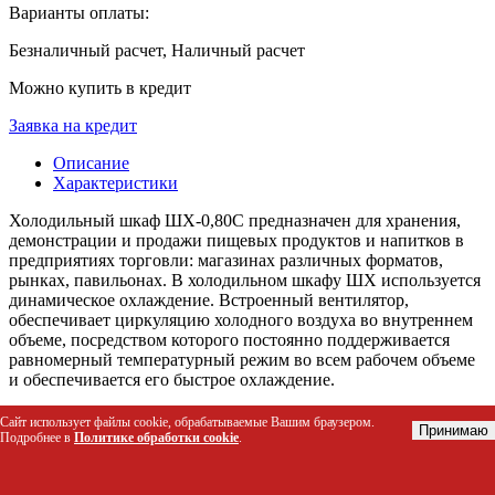
Варианты оплаты:
Безналичный расчет, Наличный расчет
Можно купить в кредит
Заявка на кредит
Описание
Характеристики
Холодильный шкаф ШХ-0,80С предназначен для хранения,
демонстрации и продажи пищевых продуктов и напитков в
предприятиях торговли: магазинах различных форматов,
рынках, павильонах. В холодильном шкафу ШХ используется
динамическое охлаждение. Встроенный вентилятор,
обеспечивает циркуляцию холодного воздуха во внутреннем
объеме, посредством которого постоянно поддерживается
равномерный температурный режим во всем рабочем объеме
и обеспечивается его быстрое охлаждение.
Холодильный шкаф ШХ-0,80С вследствие продуманной
Сайт использует файлы cookie, обрабатываемые Вашим браузером.
Принимаю
конструкции дверей со стеклопакетом обеспечивает
Подробнее в
Политике обработки cookie
.
отличный обзор представленных напитков и
гастрономических продуктов. Перемещаемые по высоте