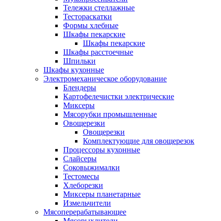
Тележки стеллажные
Тестораскатки
Формы хлебные
Шкафы пекарские
Шкафы пекарские
Шкафы расстоечные
Шпильки
Шкафы кухонные
Электромеханическое оборудование
Блендеры
Картофелечистки электрические
Миксеры
Мясорубки промышленные
Овощерезки
Овощерезки
Комплектующие для овощерезок
Процессоры кухонные
Слайсеры
Соковыжималки
Тестомесы
Хлеборезки
Миксеры планетарные
Измельчители
Мясоперерабатывающее
Мясорыхлители