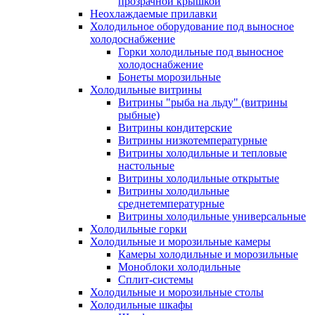
прозрачной крышкой
Неохлаждаемые прилавки
Холодильное оборудование под выносное
холодоснабжение
Горки холодильные под выносное
холодоснабжение
Бонеты морозильные
Холодильные витрины
Витрины "рыба на льду" (витрины
рыбные)
Витрины кондитерские
Витрины низкотемпературные
Витрины холодильные и тепловые
настольные
Витрины холодильные открытые
Витрины холодильные
среднетемпературные
Витрины холодильные универсальные
Холодильные горки
Холодильные и морозильные камеры
Камеры холодильные и морозильные
Моноблоки холодильные
Сплит-системы
Холодильные и морозильные столы
Холодильные шкафы