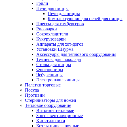
Грили
Печи для пиццы
Печи для пиццы
Комплектующие для печей для пиццы
Прессы для гамбургеров
Рисоварки
Сокоохладители
Кукурузоварки
Аппараты для хот-догов
Установки Шаурма
Аксессуары для теплового оборудования
Темперы для шоколада
Столы для пиццы
Фритюрницы
Чебуречницы
Электрошашлычницы
Палатки торговые
Посуда
Противни
Стерилизаторы для ножей
Тепловое оборудование
Витрины тепловые
Зонты вентиляционные
Кипятильники
Котлы пищеварочные