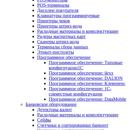
POS-терминалы
Дисплеи покупателя
Клавиатуры программируемые
Принтеры чеков
Принтеры штрих-кода
Расходные материалы и комплектующие
Ридеры магнитных карт
Сканеры штрих-кода
Терминалы сбора данных
Этикет-пистолеты
Программное обеспечение
Программное обеспечение: Типовые
конфигруации1С
Программное обеспечение: ilexx
Программное обеспечение: DALION
Программное обеспечение: Клеверенс
Программное обеспечение: 1С-
совместные конфигруации
Программное обеспечение: DataMobile
Банковское оборудование
Детекторы валют
Расходные материалы и комплектующие
Сейфы
Счетчики и сортировщики банкнот