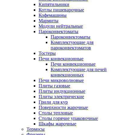
Кипятильники
Котлы пищеварочные
Кофемашины
Мармиты
Модули нейтральные
Пароконвектоматы
Пароконвектоматы
Комплектующие для
пароконвектоматов
Тостеры
Печи конвекционные
Печи конвекционные
Комплектующие для печей
конвекционных
Печи микроволновые
Плиты газовые
Плиты индукционные
Плиты электрические
Грили для кур
Поверхности жарочные
Столы тепловые
Столы горячие упаковочные
Шкафы жарочные
Термосы
Фризеры