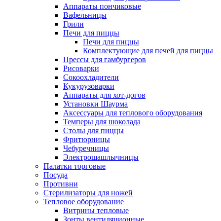
Аппараты пончиковые
Вафельницы
Грили
Печи для пиццы
Печи для пиццы
Комплектующие для печей для пиццы
Прессы для гамбургеров
Рисоварки
Сокоохладители
Кукурузоварки
Аппараты для хот-догов
Установки Шаурма
Аксессуары для теплового оборудования
Темперы для шоколада
Столы для пиццы
Фритюрницы
Чебуречницы
Электрошашлычницы
Палатки торговые
Посуда
Противни
Стерилизаторы для ножей
Тепловое оборудование
Витрины тепловые
Зонты вентиляционные