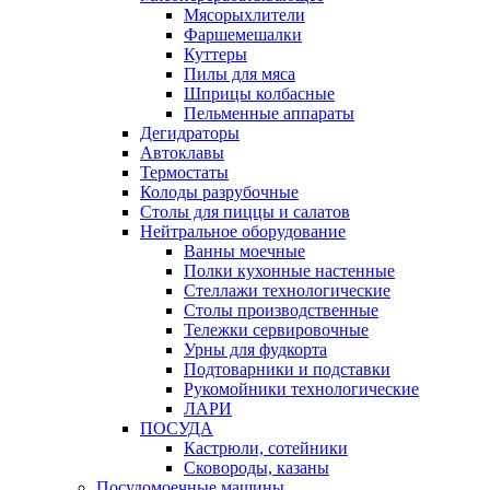
Мясорыхлители
Фаршемешалки
Куттеры
Пилы для мяса
Шприцы колбасные
Пельменные аппараты
Дегидраторы
Автоклавы
Термостаты
Колоды разрубочные
Столы для пиццы и салатов
Нейтральное оборудование
Ванны моечные
Полки кухонные настенные
Стеллажи технологические
Столы производственные
Тележки сервировочные
Урны для фудкорта
Подтоварники и подставки
Рукомойники технологические
ЛАРИ
ПОСУДА
Кастрюли, сотейники
Сковороды, казаны
Посудомоечные машины