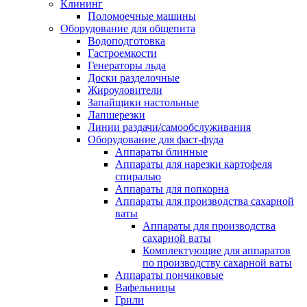
Клининг
Поломоечные машины
Оборудование для общепита
Водоподготовка
Гастроемкости
Генераторы льда
Доски разделочные
Жироуловители
Запайщики настольные
Лапшерезки
Линии раздачи/самообслуживания
Оборудование для фаст-фуда
Аппараты блинные
Аппараты для нарезки картофеля
спиралью
Аппараты для попкорна
Аппараты для производства сахарной
ваты
Аппараты для производства
сахарной ваты
Комплектующие для аппаратов
по производству сахарной ваты
Аппараты пончиковые
Вафельницы
Грили