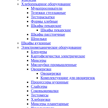
Хлебопекарное оборудование
Мукопросеиватели
Тележки стеллажные
Тестораскатки
Формы хлебные
Шкафы пекарские
Шкафы пекарские
Шкафы расстоечные
Шпильки
Шкафы кухонные
Электромеханическое оборудование
Блендеры
Картофелечистки электрические
Миксеры
Мясорубки промышленные
Овощерезки
Овощерезки
Комплектующие для овощерезок
Процессоры кухонные
Слайсеры
Соковыжималки
Тестомесы
Хлеборезки
Миксеры планетарные