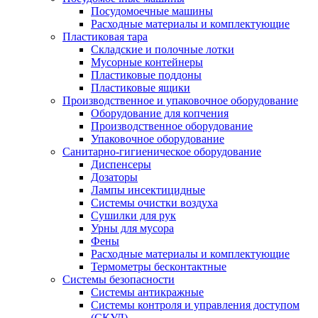
Посудомоечные машины
Расходные материалы и комплектующие
Пластиковая тара
Складские и полочные лотки
Мусорные контейнеры
Пластиковые поддоны
Пластиковые ящики
Производственное и упаковочное оборудование
Оборудование для копчения
Производственное оборудование
Упаковочное оборудование
Санитарно-гигиеническое оборудование
Диспенсеры
Дозаторы
Лампы инсектицидные
Системы очистки воздуха
Сушилки для рук
Урны для мусора
Фены
Расходные материалы и комплектующие
Термометры бесконтактные
Системы безопасности
Системы антикражные
Системы контроля и управления доступом
(СКУД)