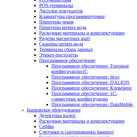
POS-терминалы
Дисплеи покупателя
Клавиатуры программируемые
Принтеры чеков
Принтеры штрих-кода
Расходные материалы и комплектующие
Ридеры магнитных карт
Сканеры штрих-кода
Терминалы сбора данных
Этикет-пистолеты
Программное обеспечение
Программное обеспечение: Типовые
конфигруации1С
Программное обеспечение: ilexx
Программное обеспечение: DALION
Программное обеспечение: Клеверенс
Программное обеспечение: 1С-
совместные конфигруации
Программное обеспечение: DataMobile
Банковское оборудование
Детекторы валют
Расходные материалы и комплектующие
Сейфы
Счетчики и сортировщики банкнот