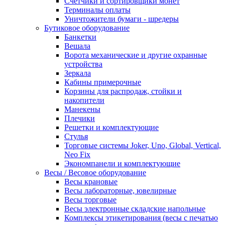
Счетчики и сортировщики монет
Терминалы оплаты
Уничтожители бумаги - шредеры
Бутиковое оборудование
Банкетки
Вешала
Ворота механические и другие охранные
устройства
Зеркала
Кабины примерочные
Корзины для распродаж, стойки и
накопители
Манекены
Плечики
Решетки и комплектующие
Стулья
Торговые системы Joker, Uno, Global, Vertical,
Neo Fix
Экономпанели и комплектующие
Весы / Весовое оборудование
Весы крановые
Весы лабораторные, ювелирные
Весы торговые
Весы электронные складские напольные
Комплексы этикетирования (весы с печатью