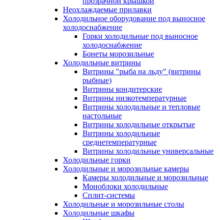
прозрачной крышкой
Неохлаждаемые прилавки
Холодильное оборудование под выносное
холодоснабжение
Горки холодильные под выносное
холодоснабжение
Бонеты морозильные
Холодильные витрины
Витрины "рыба на льду" (витрины
рыбные)
Витрины кондитерские
Витрины низкотемпературные
Витрины холодильные и тепловые
настольные
Витрины холодильные открытые
Витрины холодильные
среднетемпературные
Витрины холодильные универсальные
Холодильные горки
Холодильные и морозильные камеры
Камеры холодильные и морозильные
Моноблоки холодильные
Сплит-системы
Холодильные и морозильные столы
Холодильные шкафы