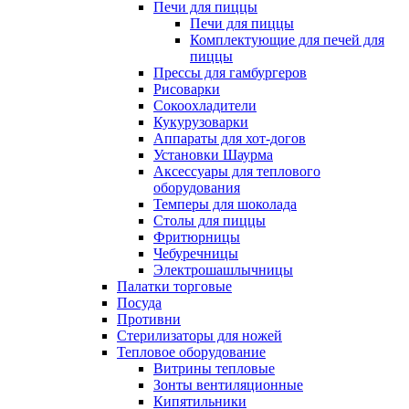
Печи для пиццы
Печи для пиццы
Комплектующие для печей для
пиццы
Прессы для гамбургеров
Рисоварки
Сокоохладители
Кукурузоварки
Аппараты для хот-догов
Установки Шаурма
Аксессуары для теплового
оборудования
Темперы для шоколада
Столы для пиццы
Фритюрницы
Чебуречницы
Электрошашлычницы
Палатки торговые
Посуда
Противни
Стерилизаторы для ножей
Тепловое оборудование
Витрины тепловые
Зонты вентиляционные
Кипятильники