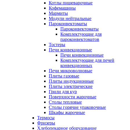
Котлы пищеварочные
Кофемашины
Мармиты
Модули нейтральные
Пароконвектоматы
Пароконвектоматы
Комплектующие для
пароконвектоматов
Тостеры
Печи конвекционные
Печи конвекционные
Комплектующие для печей
конвекционных
Печи микроволновые
Плиты газовые
Плиты индукционные
Плиты электрические
Грили для кур
Поверхности жарочные
Столы тепловые
Столы горячие упаковочные
Шкафы жарочные
Термосы
Фризеры
Хлебопекарное оборудование