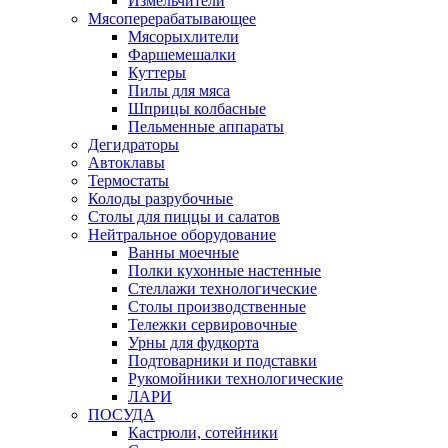
Измельчители
Мясоперерабатывающее
Мясорыхлители
Фаршемешалки
Куттеры
Пилы для мяса
Шприцы колбасные
Пельменные аппараты
Дегидраторы
Автоклавы
Термостаты
Колоды разрубочные
Столы для пиццы и салатов
Нейтральное оборудование
Ванны моечные
Полки кухонные настенные
Стеллажи технологические
Столы производственные
Тележки сервировочные
Урны для фудкорта
Подтоварники и подставки
Рукомойники технологические
ЛАРИ
ПОСУДА
Кастрюли, сотейники