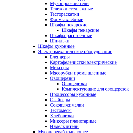
Мукопросеиватели
Тележки стеллажные
Тестораскатки
Формы хлебные
Шкафы пекарские
Шкафы пекарские
Шкафы расстоечные
Шпильки
Шкафы кухонные
Электромеханическое оборудование
Блендеры
Картофелечистки электрические
Миксеры
Мясорубки промышленные
Овощерезки
Овощерезки
Комплектующие для овощерезок
Процессоры кухонные
Слайсеры
Соковыжималки
Тестомесы
Хлеборезки
Миксеры планетарные
Измельчители
Мясоперерабатывающее