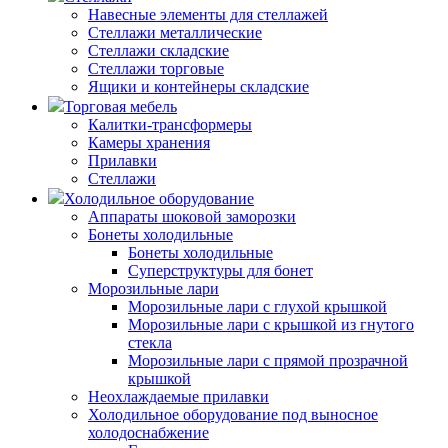
Навесные элементы для стеллажей
Стеллажи металлические
Стеллажи складские
Стеллажи торговые
Ящики и контейнеры складские
Торговая мебель
Калитки-трансформеры
Камеры хранения
Прилавки
Стеллажи
Холодильное оборудование
Аппараты шоковой заморозки
Бонеты холодильные
Бонеты холодильные
Суперструктуры для бонет
Морозильные лари
Морозильные лари с глухой крышкой
Морозильные лари с крышкой из гнутого
стекла
Морозильные лари с прямой прозрачной
крышкой
Неохлаждаемые прилавки
Холодильное оборудование под выносное
холодоснабжение