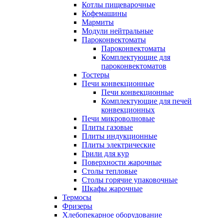
Котлы пищеварочные
Кофемашины
Мармиты
Модули нейтральные
Пароконвектоматы
Пароконвектоматы
Комплектующие для
пароконвектоматов
Тостеры
Печи конвекционные
Печи конвекционные
Комплектующие для печей
конвекционных
Печи микроволновые
Плиты газовые
Плиты индукционные
Плиты электрические
Грили для кур
Поверхности жарочные
Столы тепловые
Столы горячие упаковочные
Шкафы жарочные
Термосы
Фризеры
Хлебопекарное оборудование