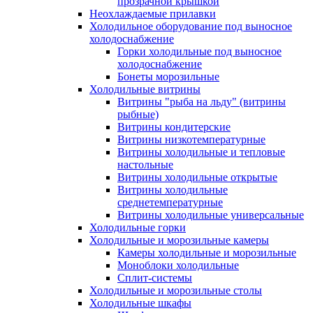
прозрачной крышкой
Неохлаждаемые прилавки
Холодильное оборудование под выносное
холодоснабжение
Горки холодильные под выносное
холодоснабжение
Бонеты морозильные
Холодильные витрины
Витрины "рыба на льду" (витрины
рыбные)
Витрины кондитерские
Витрины низкотемпературные
Витрины холодильные и тепловые
настольные
Витрины холодильные открытые
Витрины холодильные
среднетемпературные
Витрины холодильные универсальные
Холодильные горки
Холодильные и морозильные камеры
Камеры холодильные и морозильные
Моноблоки холодильные
Сплит-системы
Холодильные и морозильные столы
Холодильные шкафы