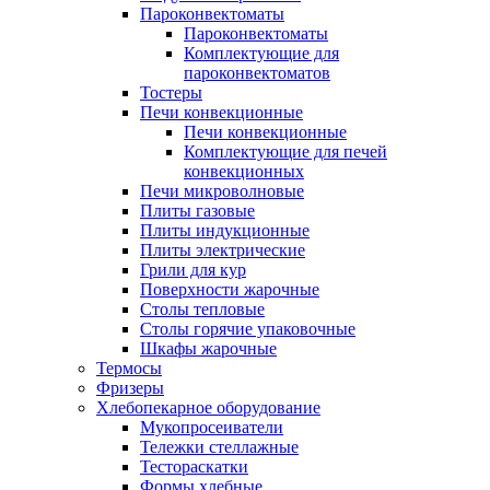
Пароконвектоматы
Пароконвектоматы
Комплектующие для
пароконвектоматов
Тостеры
Печи конвекционные
Печи конвекционные
Комплектующие для печей
конвекционных
Печи микроволновые
Плиты газовые
Плиты индукционные
Плиты электрические
Грили для кур
Поверхности жарочные
Столы тепловые
Столы горячие упаковочные
Шкафы жарочные
Термосы
Фризеры
Хлебопекарное оборудование
Мукопросеиватели
Тележки стеллажные
Тестораскатки
Формы хлебные