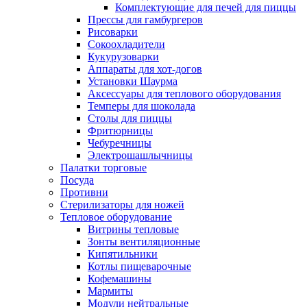
Комплектующие для печей для пиццы
Прессы для гамбургеров
Рисоварки
Сокоохладители
Кукурузоварки
Аппараты для хот-догов
Установки Шаурма
Аксессуары для теплового оборудования
Темперы для шоколада
Столы для пиццы
Фритюрницы
Чебуречницы
Электрошашлычницы
Палатки торговые
Посуда
Противни
Стерилизаторы для ножей
Тепловое оборудование
Витрины тепловые
Зонты вентиляционные
Кипятильники
Котлы пищеварочные
Кофемашины
Мармиты
Модули нейтральные