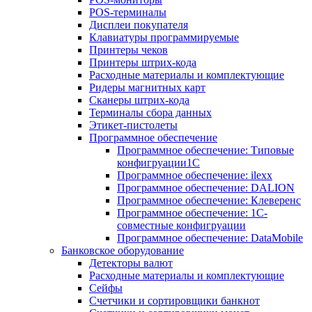
POS-терминалы
Дисплеи покупателя
Клавиатуры программируемые
Принтеры чеков
Принтеры штрих-кода
Расходные материалы и комплектующие
Ридеры магнитных карт
Сканеры штрих-кода
Терминалы сбора данных
Этикет-пистолеты
Программное обеспечение
Программное обеспечение: Типовые
конфигруации1С
Программное обеспечение: ilexx
Программное обеспечение: DALION
Программное обеспечение: Клеверенс
Программное обеспечение: 1С-
совместные конфигруации
Программное обеспечение: DataMobile
Банковское оборудование
Детекторы валют
Расходные материалы и комплектующие
Сейфы
Счетчики и сортировщики банкнот