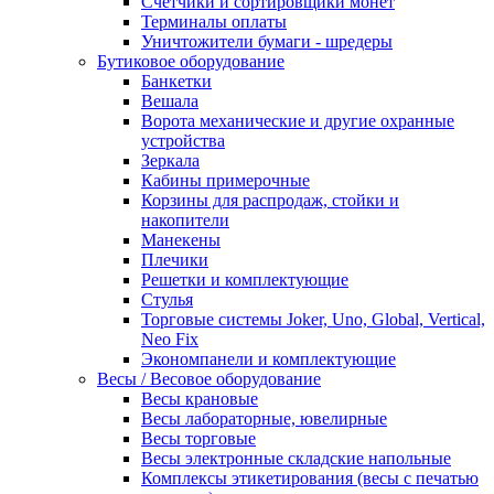
Счетчики и сортировщики монет
Терминалы оплаты
Уничтожители бумаги - шредеры
Бутиковое оборудование
Банкетки
Вешала
Ворота механические и другие охранные
устройства
Зеркала
Кабины примерочные
Корзины для распродаж, стойки и
накопители
Манекены
Плечики
Решетки и комплектующие
Стулья
Торговые системы Joker, Uno, Global, Vertical,
Neo Fix
Экономпанели и комплектующие
Весы / Весовое оборудование
Весы крановые
Весы лабораторные, ювелирные
Весы торговые
Весы электронные складские напольные
Комплексы этикетирования (весы с печатью