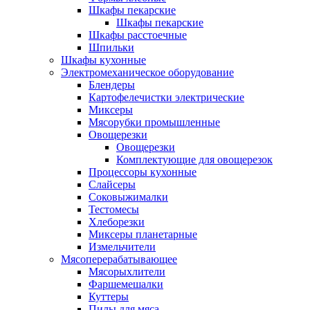
Шкафы пекарские
Шкафы пекарские
Шкафы расстоечные
Шпильки
Шкафы кухонные
Электромеханическое оборудование
Блендеры
Картофелечистки электрические
Миксеры
Мясорубки промышленные
Овощерезки
Овощерезки
Комплектующие для овощерезок
Процессоры кухонные
Слайсеры
Соковыжималки
Тестомесы
Хлеборезки
Миксеры планетарные
Измельчители
Мясоперерабатывающее
Мясорыхлители
Фаршемешалки
Куттеры
Пилы для мяса