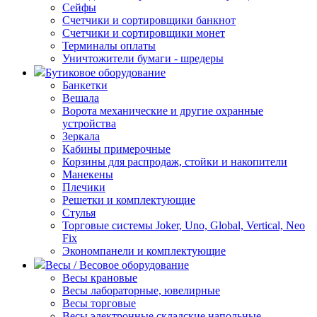
Сейфы
Счетчики и сортировщики банкнот
Счетчики и сортировщики монет
Терминалы оплаты
Уничтожители бумаги - шредеры
Бутиковое оборудование
Банкетки
Вешала
Ворота механические и другие охранные
устройства
Зеркала
Кабины примерочные
Корзины для распродаж, стойки и накопители
Манекены
Плечики
Решетки и комплектующие
Стулья
Торговые системы Joker, Uno, Global, Vertical, Neo
Fix
Экономпанели и комплектующие
Весы / Весовое оборудование
Весы крановые
Весы лабораторные, ювелирные
Весы торговые
Весы электронные складские напольные