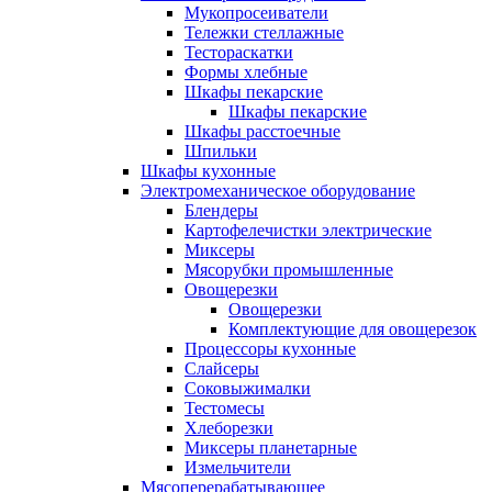
Мукопросеиватели
Тележки стеллажные
Тестораскатки
Формы хлебные
Шкафы пекарские
Шкафы пекарские
Шкафы расстоечные
Шпильки
Шкафы кухонные
Электромеханическое оборудование
Блендеры
Картофелечистки электрические
Миксеры
Мясорубки промышленные
Овощерезки
Овощерезки
Комплектующие для овощерезок
Процессоры кухонные
Слайсеры
Соковыжималки
Тестомесы
Хлеборезки
Миксеры планетарные
Измельчители
Мясоперерабатывающее