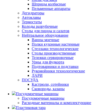
Шприцы колбасные
Пельменные аппараты
Дегидраторы
Автоклавы
Термостаты
Колоды разрубочные
Столы для пиццы и салатов
Нейтральное оборудование
Ванны моечные
Полки кухонные настенные
Стеллажи технологические
Столы производственные
Тележки сервировочные
Урны для фудкорта
Подтоварники и подставки
Рукомойники технологические
ЛАРИ
ПОСУДА
Кастрюли, сотейники
Сковороды, казаны
Посудомоечные машины
Посудомоечные машины
Расходные материалы и комплектующие
Пластиковая тара