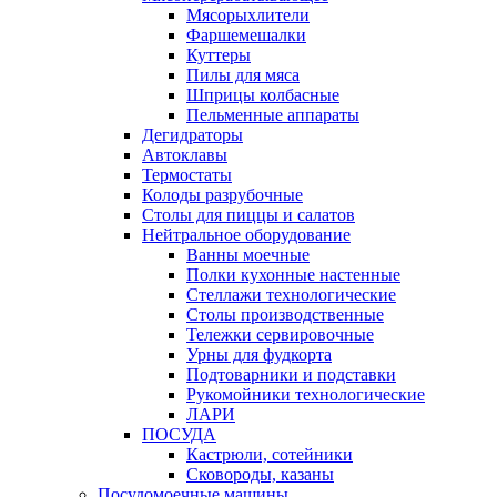
Мясорыхлители
Фаршемешалки
Куттеры
Пилы для мяса
Шприцы колбасные
Пельменные аппараты
Дегидраторы
Автоклавы
Термостаты
Колоды разрубочные
Столы для пиццы и салатов
Нейтральное оборудование
Ванны моечные
Полки кухонные настенные
Стеллажи технологические
Столы производственные
Тележки сервировочные
Урны для фудкорта
Подтоварники и подставки
Рукомойники технологические
ЛАРИ
ПОСУДА
Кастрюли, сотейники
Сковороды, казаны
Посудомоечные машины