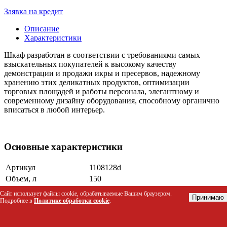
Заявка на кредит
Описание
Характеристики
Шкаф разработан в соответствии с требованиями самых
взыскательных покупателей к высокому качеству
демонстрации и продажи икры и пресервов, надежному
хранению этих деликатных продуктов, оптимизации
торговых площадей и работы персонала, элегантному и
современному дизайну оборудования, способному органично
вписаться в любой интерьер.
Основные характеристики
Артикул
1108128d
Объем, л
150
Температурный
Сайт использует файлы cookie, обрабатываемые Вашим браузером.
-8...0
Принимаю
режим, °C
Подробнее в
Политике обработки cookie
.
Тип шкафа
Для икры и пресервов
Условия окружающей
до +32/до 60