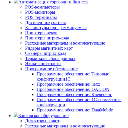
Автоматизация торговли и бизнеса
POS-компьютеры
POS-мониторы
POS-терминалы
Дисплеи покупателя
Клавиатуры программируемые
Принтеры чеков
Принтеры штрих-кода
Расходные материалы и комплектующие
Ридеры магнитных карт
Сканеры штрих-кода
Терминалы сбора данных
Этикет-пистолеты
Программное обеспечение
Программное обеспечение: Типовые
конфигруации1С
Программное обеспечение: ilexx
Программное обеспечение: DALION
Программное обеспечение: Клеверенс
Программное обеспечение: 1С-совместные
конфигруации
Программное обеспечение: DataMobile
Банковское оборудование
Детекторы валют
Расходные материалы и комплектующие