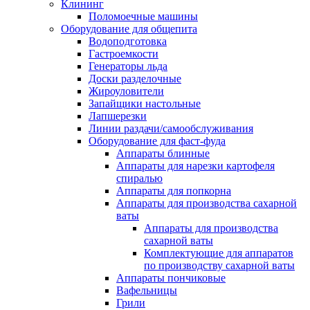
Клининг
Поломоечные машины
Оборудование для общепита
Водоподготовка
Гастроемкости
Генераторы льда
Доски разделочные
Жироуловители
Запайщики настольные
Лапшерезки
Линии раздачи/самообслуживания
Оборудование для фаст-фуда
Аппараты блинные
Аппараты для нарезки картофеля
спиралью
Аппараты для попкорна
Аппараты для производства сахарной
ваты
Аппараты для производства
сахарной ваты
Комплектующие для аппаратов
по производству сахарной ваты
Аппараты пончиковые
Вафельницы
Грили