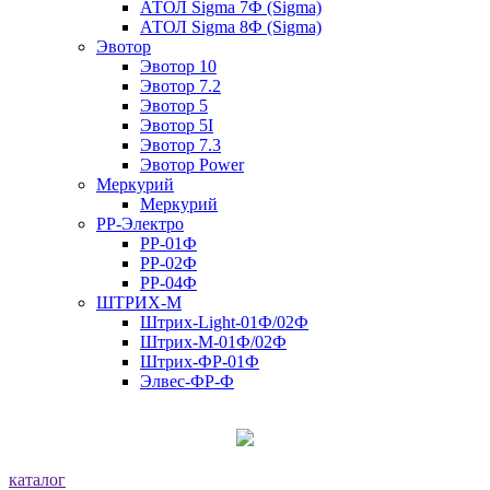
АТОЛ Sigma 7Ф (Sigma)
АТОЛ Sigma 8Ф (Sigma)
Эвотор
Эвотор 10
Эвотор 7.2
Эвотор 5
Эвотор 5I
Эвотор 7.3
Эвотор Power
Меркурий
Меркурий
РР-Электро
РР-01Ф
РР-02Ф
РР-04Ф
ШТРИХ-М
Штрих-Light-01Ф/02Ф
Штрих-М-01Ф/02Ф
Штрих-ФР-01Ф
Элвес-ФР-Ф
каталог