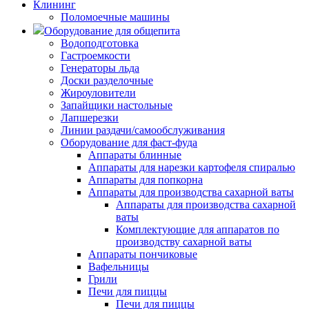
Клининг
Поломоечные машины
Оборудование для общепита
Водоподготовка
Гастроемкости
Генераторы льда
Доски разделочные
Жироуловители
Запайщики настольные
Лапшерезки
Линии раздачи/самообслуживания
Оборудование для фаст-фуда
Аппараты блинные
Аппараты для нарезки картофеля спиралью
Аппараты для попкорна
Аппараты для производства сахарной ваты
Аппараты для производства сахарной
ваты
Комплектующие для аппаратов по
производству сахарной ваты
Аппараты пончиковые
Вафельницы
Грили
Печи для пиццы
Печи для пиццы