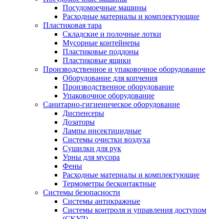
Посудомоечные машины
Расходные материалы и комплектующие
Пластиковая тара
Складские и полочные лотки
Мусорные контейнеры
Пластиковые поддоны
Пластиковые ящики
Производственное и упаковочное оборудование
Оборудование для копчения
Производственное оборудование
Упаковочное оборудование
Санитарно-гигиеническое оборудование
Диспенсеры
Дозаторы
Лампы инсектицидные
Системы очистки воздуха
Сушилки для рук
Урны для мусора
Фены
Расходные материалы и комплектующие
Термометры бесконтактные
Системы безопасности
Системы антикражные
Системы контроля и управления доступом
(СКУД)