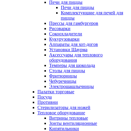
Печи для пиццы
Печи для пиццы
Комплектующие для печей для
пиццы
Прессы для гамбургеров
Рисоварки
Сокоохладители
Кукурузоварки
Аппараты для хот-догов
Установки Шаурма
Аксессуары для теплового
оборудования
Темперы для шоколада
Столы для пиццы
Фритюрницы
Чебуречницы
Электрошашлычницы
Палатки торговые
Посуда
Противни
Стерилизаторы для ножей
Тепловое оборудование
Витрины тепловые
Зонты вентиляционные
Кипятильники