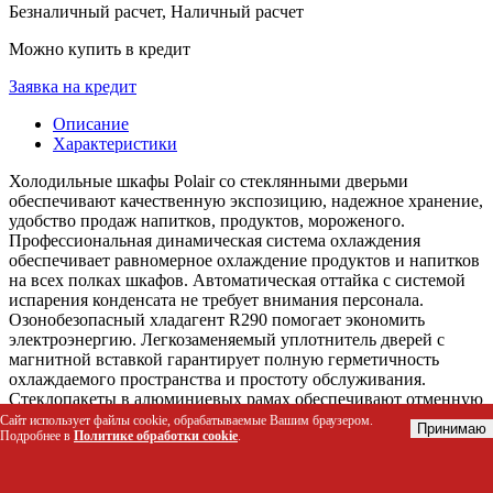
Безналичный расчет, Наличный расчет
Можно купить в кредит
Заявка на кредит
Описание
Характеристики
Холодильные шкафы Polair со стеклянными дверьми
обеспечивают качественную экспозицию, надежное хранение,
удобство продаж напитков, продуктов, мороженого.
Профессиональная динамическая система охлаждения
обеспечивает равномерное охлаждение продуктов и напитков
на всех полках шкафов. Автоматическая оттайка с системой
испарения конденсата не требует внимания персонала.
Озонобезопасный хладагент R290 помогает экономить
электроэнергию. Легкозаменяемый уплотнитель дверей с
магнитной вставкой гарантирует полную герметичность
охлаждаемого пространства и простоту обслуживания.
Стеклопакеты в алюминиевых рамах обеспечивают отменную
теплоизоляцию, безукоризненный внешний вид, удобство и
Сайт использует файлы cookie, обрабатываемые Вашим браузером.
Принимаю
Подробнее в
Политике обработки cookie
.
практичность. Механизм самозакрывания и возможность
изменения стороны открывания однодверных шкафов – для
комфорта в использовании. Внутренняя светодиодная