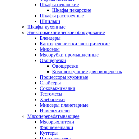
Шкафы пекарские
Шкафы пекарские
Шкафы расстоечные
Шпильки
Шкафы кухонные
Электромеханическое оборудование
Блендеры
Картофелечистки электрические
Миксеры
Мясорубки промышленные
Овощерезки
Овощерезки
Комплектующие для овощерезок
Процессоры кухонные
Слайсеры
Соковыжималки
Тестомесы
Хлеборезки
Миксеры планетарные
Измельчители
Мясоперерабатывающее
Мясорыхлители
Фаршемешалки
Куттеры
Пилы для мяса