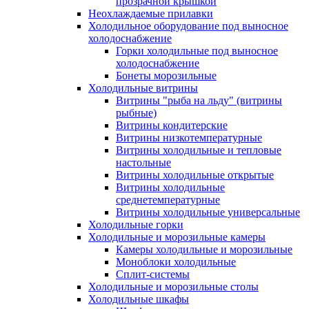
прозрачной крышкой
Неохлаждаемые прилавки
Холодильное оборудование под выносное
холодоснабжение
Горки холодильные под выносное
холодоснабжение
Бонеты морозильные
Холодильные витрины
Витрины "рыба на льду" (витрины
рыбные)
Витрины кондитерские
Витрины низкотемпературные
Витрины холодильные и тепловые
настольные
Витрины холодильные открытые
Витрины холодильные
среднетемпературные
Витрины холодильные универсальные
Холодильные горки
Холодильные и морозильные камеры
Камеры холодильные и морозильные
Моноблоки холодильные
Сплит-системы
Холодильные и морозильные столы
Холодильные шкафы