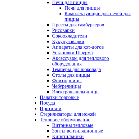
Печи для пиццы
Печи для пиццы
Комплектующие для печей для
пиццы
Прессы для гамбургеров
Рисоварки
Сокоохладители
Кукурузоварки
Аппараты для хот-догов
Установки Шаурма
Аксессуары для теплового
оборудования
Темперы для шоколада
Столы для пиццы
Фритюрницы
Чебуречницы
Электрошашлычницы
Палатки торговые
Посуда
Противни
Стерилизаторы для ножей
Тепловое оборудование
Витрины тепловые
Зонты вентиляционные
Кипятильники