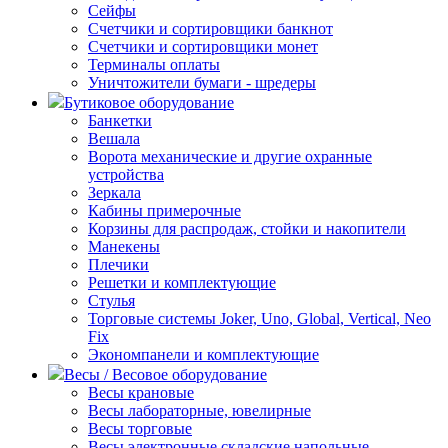
Сейфы
Счетчики и сортировщики банкнот
Счетчики и сортировщики монет
Терминалы оплаты
Уничтожители бумаги - шредеры
Бутиковое оборудование
Банкетки
Вешала
Ворота механические и другие охранные
устройства
Зеркала
Кабины примерочные
Корзины для распродаж, стойки и накопители
Манекены
Плечики
Решетки и комплектующие
Стулья
Торговые системы Joker, Uno, Global, Vertical, Neo
Fix
Экономпанели и комплектующие
Весы / Весовое оборудование
Весы крановые
Весы лабораторные, ювелирные
Весы торговые
Весы электронные складские напольные