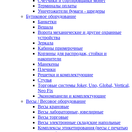
Счетчики и сортировщики монет
Терминалы оплаты
Уничтожители бумаги - шредеры
Бутиковое оборудование
Банкетки
Вешала
Ворота механические и другие охранные
устройства
Зеркала
Кабины примерочные
Корзины для распродаж, стойки и
накопители
Манекены
Плечики
Решетки и комплектующие
Стулья
Торговые системы Joker, Uno, Global, Vertical,
Neo Fix
Экономпанели и комплектующие
Весы / Весовое оборудование
Весы крановые
Весы лабораторные, ювелирные
Весы торговые
Весы электронные складские напольные
Комплексы этикетирования (весы с печатью