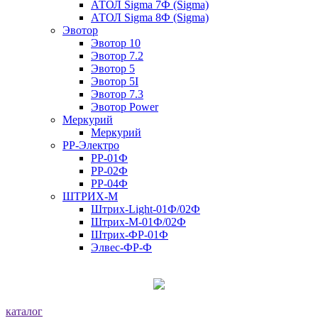
АТОЛ Sigma 7Ф (Sigma)
АТОЛ Sigma 8Ф (Sigma)
Эвотор
Эвотор 10
Эвотор 7.2
Эвотор 5
Эвотор 5I
Эвотор 7.3
Эвотор Power
Меркурий
Меркурий
РР-Электро
РР-01Ф
РР-02Ф
РР-04Ф
ШТРИХ-М
Штрих-Light-01Ф/02Ф
Штрих-М-01Ф/02Ф
Штрих-ФР-01Ф
Элвес-ФР-Ф
каталог