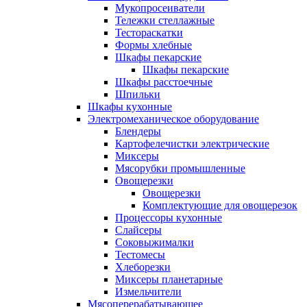
Мукопросеиватели
Тележки стеллажные
Тестораскатки
Формы хлебные
Шкафы пекарские
Шкафы пекарские
Шкафы расстоечные
Шпильки
Шкафы кухонные
Электромеханическое оборудование
Блендеры
Картофелечистки электрические
Миксеры
Мясорубки промышленные
Овощерезки
Овощерезки
Комплектующие для овощерезок
Процессоры кухонные
Слайсеры
Соковыжималки
Тестомесы
Хлеборезки
Миксеры планетарные
Измельчители
Мясоперерабатывающее