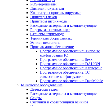
POS-терминалы
Дисплеи покупателя
Клавиатуры программируемые
Принтеры чеков
Принтеры штрих-кода
Расходные материалы и комплектующие
Ридеры магнитных карт
Сканеры штрих-кода
Терминалы сбора данных
Этикет-пистолеты
Программное обеспечение
Программное обеспечение: Типовые
конфигруации1С
Программное обеспечение: ilexx
Программное обеспечение: DALION
Программное обеспечение: Клеверенс
Программное обеспечение: 1С-
совместные конфигруации
Программное обеспечение: DataMobile
Банковское оборудование
Детекторы валют
Расходные материалы и комплектующие
Сейфы
Счетчики и сортировщики банкнот