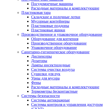
Посудомоечные машины
Расходные материалы и комплектующие
Пластиковая тара
Складские и полочные лотки
Мусорные контейнеры
Пластиковые поддоны
Пластиковые ящики
Производственное и упаковочное оборудование
Оборудование для копчения
Производственное оборудование
Упаковочное оборудование
Санитарно-гигиеническое оборудование
Диспенсеры
Дозаторы
Лампы инсектицидные
Системы очистки воздуха
Сушилки для рук
Урны для мусора
Фены
Расходные материалы и комплектующие
Термометры бесконтактные
Системы безопасности
Системы антикражные
Системы контроля и управления доступом
(СКУД)