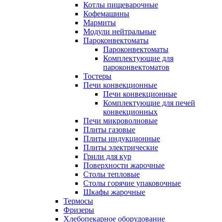
Котлы пищеварочные
Кофемашины
Мармиты
Модули нейтральные
Пароконвектоматы
Пароконвектоматы
Комплектующие для
пароконвектоматов
Тостеры
Печи конвекционные
Печи конвекционные
Комплектующие для печей
конвекционных
Печи микроволновые
Плиты газовые
Плиты индукционные
Плиты электрические
Грили для кур
Поверхности жарочные
Столы тепловые
Столы горячие упаковочные
Шкафы жарочные
Термосы
Фризеры
Хлебопекарное оборудование