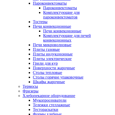
Пароконвектоматы
Пароконвектоматы
Комплектующие для
пароконвектоматов
Тостеры
Печи конвекционные
Печи конвекционные
Комплектующие для печей
конвекционных
Печи микроволновые
Плиты газовые
Плиты индукционные
Плиты электрические
Грили для кур
Поверхности жарочные
Столы тепловые
Столы горячие упаковочные
Шкафы жарочные
Термосы
Фризеры
Хлебопекарное оборудование
Мукопросеиватели
Тележки стеллажные
Тестораскатки
Формы хлебные