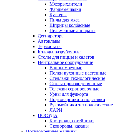
Мясорыхлители
Фаршемешалки
Куттеры
Пилы для мяса
Шприцы колбасные
Пельменные аппараты
Дегидраторы
Автоклавы
Термостаты
Колоды разрубочные
Столы для пиццы и салатов
Нейтральное оборудование
Ванны моечные
Полки кухонные настенные
Стеллажи технологические
Столы производственные
Тележки сервировочные
Урны для фудкорта
Подтоварники и подставки
Рукомойники технологические
ЛАРИ
ПОСУДА
Кастрюли, сотейники
Сковороды, казаны
Посудомоечные машины