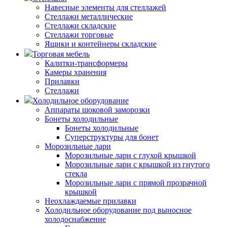
Навесные элементы для стеллажей
Стеллажи металлические
Стеллажи складские
Стеллажи торговые
Ящики и контейнеры складские
Торговая мебель
Калитки-трансформеры
Камеры хранения
Прилавки
Стеллажи
Холодильное оборудование
Аппараты шоковой заморозки
Бонеты холодильные
Бонеты холодильные
Суперструктуры для бонет
Морозильные лари
Морозильные лари с глухой крышкой
Морозильные лари с крышкой из гнутого
стекла
Морозильные лари с прямой прозрачной
крышкой
Неохлаждаемые прилавки
Холодильное оборудование под выносное
холодоснабжение