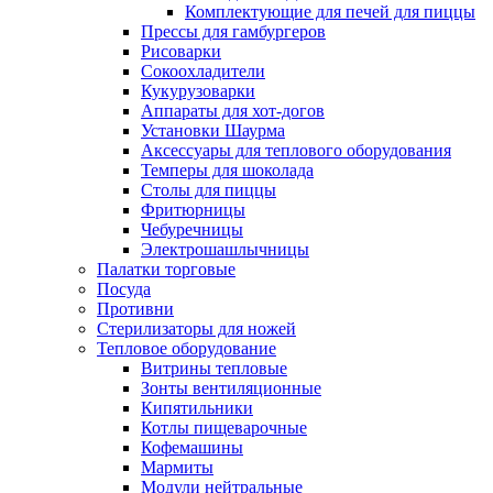
Комплектующие для печей для пиццы
Прессы для гамбургеров
Рисоварки
Сокоохладители
Кукурузоварки
Аппараты для хот-догов
Установки Шаурма
Аксессуары для теплового оборудования
Темперы для шоколада
Столы для пиццы
Фритюрницы
Чебуречницы
Электрошашлычницы
Палатки торговые
Посуда
Противни
Стерилизаторы для ножей
Тепловое оборудование
Витрины тепловые
Зонты вентиляционные
Кипятильники
Котлы пищеварочные
Кофемашины
Мармиты
Модули нейтральные