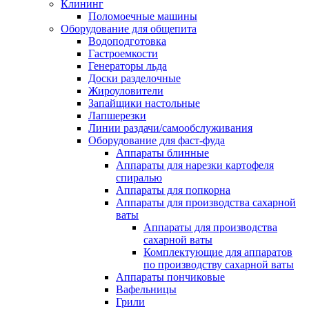
Клининг
Поломоечные машины
Оборудование для общепита
Водоподготовка
Гастроемкости
Генераторы льда
Доски разделочные
Жироуловители
Запайщики настольные
Лапшерезки
Линии раздачи/самообслуживания
Оборудование для фаст-фуда
Аппараты блинные
Аппараты для нарезки картофеля
спиралью
Аппараты для попкорна
Аппараты для производства сахарной
ваты
Аппараты для производства
сахарной ваты
Комплектующие для аппаратов
по производству сахарной ваты
Аппараты пончиковые
Вафельницы
Грили