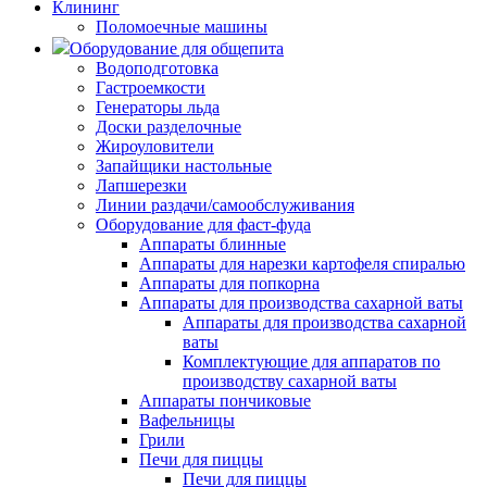
Клининг
Поломоечные машины
Оборудование для общепита
Водоподготовка
Гастроемкости
Генераторы льда
Доски разделочные
Жироуловители
Запайщики настольные
Лапшерезки
Линии раздачи/самообслуживания
Оборудование для фаст-фуда
Аппараты блинные
Аппараты для нарезки картофеля спиралью
Аппараты для попкорна
Аппараты для производства сахарной ваты
Аппараты для производства сахарной
ваты
Комплектующие для аппаратов по
производству сахарной ваты
Аппараты пончиковые
Вафельницы
Грили
Печи для пиццы
Печи для пиццы