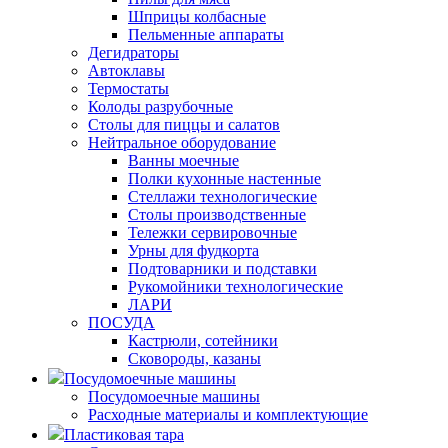
Шприцы колбасные
Пельменные аппараты
Дегидраторы
Автоклавы
Термостаты
Колоды разрубочные
Столы для пиццы и салатов
Нейтральное оборудование
Ванны моечные
Полки кухонные настенные
Стеллажи технологические
Столы производственные
Тележки сервировочные
Урны для фудкорта
Подтоварники и подставки
Рукомойники технологические
ЛАРИ
ПОСУДА
Кастрюли, сотейники
Сковороды, казаны
Посудомоечные машины
Посудомоечные машины
Расходные материалы и комплектующие
Пластиковая тара