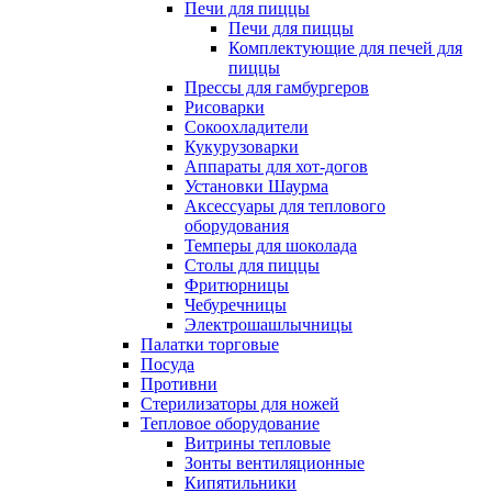
Печи для пиццы
Печи для пиццы
Комплектующие для печей для
пиццы
Прессы для гамбургеров
Рисоварки
Сокоохладители
Кукурузоварки
Аппараты для хот-догов
Установки Шаурма
Аксессуары для теплового
оборудования
Темперы для шоколада
Столы для пиццы
Фритюрницы
Чебуречницы
Электрошашлычницы
Палатки торговые
Посуда
Противни
Стерилизаторы для ножей
Тепловое оборудование
Витрины тепловые
Зонты вентиляционные
Кипятильники