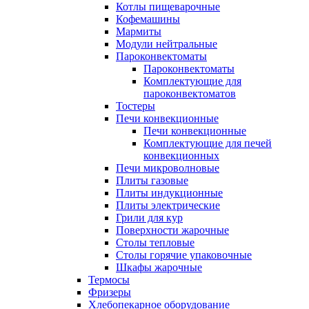
Котлы пищеварочные
Кофемашины
Мармиты
Модули нейтральные
Пароконвектоматы
Пароконвектоматы
Комплектующие для
пароконвектоматов
Тостеры
Печи конвекционные
Печи конвекционные
Комплектующие для печей
конвекционных
Печи микроволновые
Плиты газовые
Плиты индукционные
Плиты электрические
Грили для кур
Поверхности жарочные
Столы тепловые
Столы горячие упаковочные
Шкафы жарочные
Термосы
Фризеры
Хлебопекарное оборудование