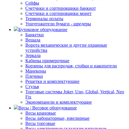
Сейфы
Счетчики и сортировщики банкнот
Счетчики и сортировщики монет
Терминалы оплаты
Уничтожители бумаги - шредеры
Бутиковое оборудование
Банкетки
Вешала
Ворота механические и другие охранные
устройства
Зеркала
Кабины примерочные
Корзины для распродаж, стойки и накопители
Манекены
Плечики
Решетки и комплектующие
Стулья
Торговые системы Joker, Uno, Global, Vertical, Neo
Fix
Экономпанели и комплектующие
Весы / Весовое оборудование
Весы крановые
Весы лабораторные, ювелирные
Весы торговые
Весы электронные складские напольные