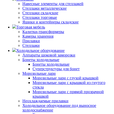
Навесные элементы для стеллажей
Стеллажи металлические
Стеллажи складские
Стеллажи торговые
Ящики и контейнеры складские
Торговая мебель
Калитки-трансформеры
Камеры хранения
Прилавки
Стеллажи
Холодильное оборудование
Аппараты шоковой заморозки
Бонеты холодильные
Бонеты холодильные
Суперструктуры для бонет
Морозильные лари
Морозильные лари с глухой крышкой
Морозильные лари с крышкой из гнутого
стекла
Морозильные лари с прямой прозрачной
крышкой
Неохлаждаемые прилавки
Холодильное оборудование под выносное
холодоснабжение