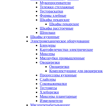
Мукопросеиватели
Тележки стеллажные
Тестораскатки
Формы хлебные
Шкафы пекарские
Шкафы пекарские
Шкафы расстоечные
Шпильки
Шкафы кухонные
Электромеханическое оборудование
Блендеры
Картофелечистки электрические
Миксеры
Мясорубки промышленные
Овощерезки
Овощерезки
Комплектующие для овощерезок
Процессоры кухонные
Слайсеры
Соковыжималки
Тестомесы
Хлеборезки
Миксеры планетарные
Измельчители
Мясоперерабатывающее