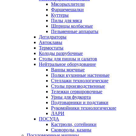
Мясорыхлители
Фаршемешалки
Куттеры
Пилы для мяса
Шприцы колбасные
Пельменные аппараты
Дегидраторы
Автоклавы
Термостаты
Колоды разрубочные
Столы для пиццы и салатов
Нейтральное оборудование
Ванны моечные
Полки кухонные настенные
Стеллажи технологические
Столы производственные
Тележки сервировочные
Урны для фудкорта
Подтоварники и подставки
Рукомойники технологические
ЛАРИ
ПОСУДА
Кастрюли, сотейники
Сковороды, казаны
Посудомоечные машины