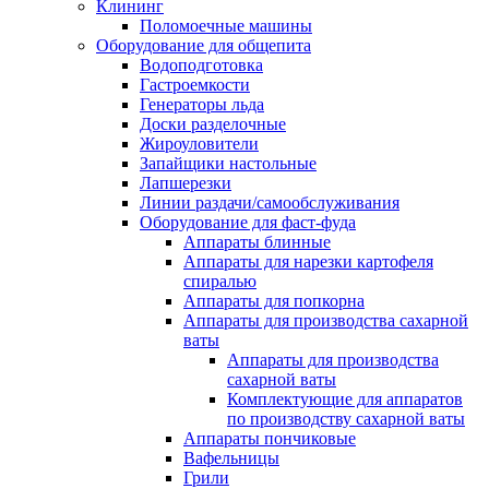
Клининг
Поломоечные машины
Оборудование для общепита
Водоподготовка
Гастроемкости
Генераторы льда
Доски разделочные
Жироуловители
Запайщики настольные
Лапшерезки
Линии раздачи/самообслуживания
Оборудование для фаст-фуда
Аппараты блинные
Аппараты для нарезки картофеля
спиралью
Аппараты для попкорна
Аппараты для производства сахарной
ваты
Аппараты для производства
сахарной ваты
Комплектующие для аппаратов
по производству сахарной ваты
Аппараты пончиковые
Вафельницы
Грили