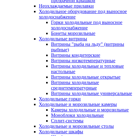
прозрачной крышкой
Неохлаждаемые прилавки
Холодильное оборудование под выносное
холодоснабжение
Горки холодильные под выносное
холодоснабжение
Бонеты морозильные
Холодильные витрины
Витрины "рыба на льду" (витрины
рыбные)
Витрины кондитерские
Витрины низкотемпературные
Витрины холодильные и тепловые
настольные
Витрины холодильные открытые
Витрины холодильные
среднетемпературные
Витрины холодильные универсальные
Холодильные горки
Холодильные и морозильные камеры
Камеры холодильные и морозильные
Моноблоки холодильные
Сплит-системы
Холодильные и морозильные столы
Холодильные шкафы