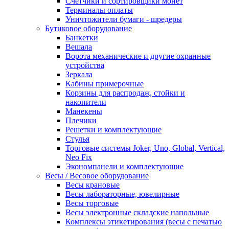
Счетчики и сортировщики монет
Терминалы оплаты
Уничтожители бумаги - шредеры
Бутиковое оборудование
Банкетки
Вешала
Ворота механические и другие охранные
устройства
Зеркала
Кабины примерочные
Корзины для распродаж, стойки и
накопители
Манекены
Плечики
Решетки и комплектующие
Стулья
Торговые системы Joker, Uno, Global, Vertical,
Neo Fix
Экономпанели и комплектующие
Весы / Весовое оборудование
Весы крановые
Весы лабораторные, ювелирные
Весы торговые
Весы электронные складские напольные
Комплексы этикетирования (весы с печатью