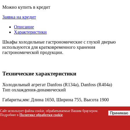
Можно купить в кредит
Заявка на кредит
Описание
Характеристики
Шкафы холодильные гастрономические с глухой дверью
используются для кратковременного хранения
гастрономической продукции.
Технические характеристики
Холодильный агрегат Danfoss (R134a), Danfoss (R404a)
Тип охлаждения-динамический
Габариты,мм: Длина 1650, Ширина 755, Высота 1900
Масса 200 кг,
Сайт использует файлы cookie, обрабатываемые Вашим браузером.
Принимаю
t,C до -18,
Подробнее в
Политике обработки cookie
.
Потр-е эл/эн в сутки, кВт/час 13,2
Длина, мм