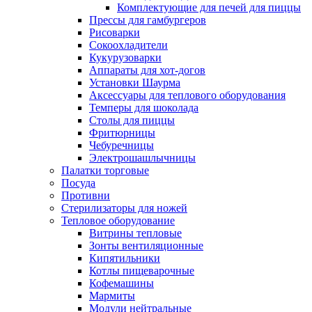
Комплектующие для печей для пиццы
Прессы для гамбургеров
Рисоварки
Сокоохладители
Кукурузоварки
Аппараты для хот-догов
Установки Шаурма
Аксессуары для теплового оборудования
Темперы для шоколада
Столы для пиццы
Фритюрницы
Чебуречницы
Электрошашлычницы
Палатки торговые
Посуда
Противни
Стерилизаторы для ножей
Тепловое оборудование
Витрины тепловые
Зонты вентиляционные
Кипятильники
Котлы пищеварочные
Кофемашины
Мармиты
Модули нейтральные