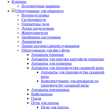
Клининг
Поломоечные машины
Оборудование для общепита
Водоподготовка
Гастроемкости
Генераторы льда
Доски разделочные
Жироуловители
Запайщики настольные
Лапшерезки
Линии раздачи/самообслуживания
Оборудование для фаст-фуда
Аппараты блинные
Аппараты для нарезки картофеля спиралью
Аппараты для попкорна
Аппараты для производства сахарной ваты
Аппараты для производства сахарной
ваты
Комплектующие для аппаратов по
производству сахарной ваты
Аппараты пончиковые
Вафельницы
Грили
Печи для пиццы
Печи для пиццы