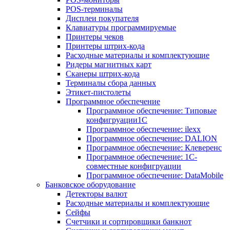
POS-терминалы
Дисплеи покупателя
Клавиатуры программируемые
Принтеры чеков
Принтеры штрих-кода
Расходные материалы и комплектующие
Ридеры магнитных карт
Сканеры штрих-кода
Терминалы сбора данных
Этикет-пистолеты
Программное обеспечение
Программное обеспечение: Типовые
конфигруации1С
Программное обеспечение: ilexx
Программное обеспечение: DALION
Программное обеспечение: Клеверенс
Программное обеспечение: 1С-
совместные конфигруации
Программное обеспечение: DataMobile
Банковское оборудование
Детекторы валют
Расходные материалы и комплектующие
Сейфы
Счетчики и сортировщики банкнот