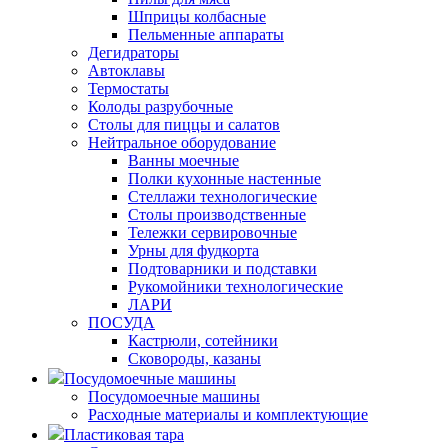
Шприцы колбасные
Пельменные аппараты
Дегидраторы
Автоклавы
Термостаты
Колоды разрубочные
Столы для пиццы и салатов
Нейтральное оборудование
Ванны моечные
Полки кухонные настенные
Стеллажи технологические
Столы производственные
Тележки сервировочные
Урны для фудкорта
Подтоварники и подставки
Рукомойники технологические
ЛАРИ
ПОСУДА
Кастрюли, сотейники
Сковороды, казаны
Посудомоечные машины
Посудомоечные машины
Расходные материалы и комплектующие
Пластиковая тара