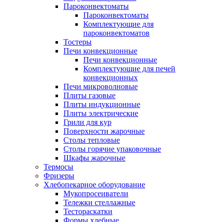
Пароконвектоматы
Пароконвектоматы
Комплектующие для
пароконвектоматов
Тостеры
Печи конвекционные
Печи конвекционные
Комплектующие для печей
конвекционных
Печи микроволновые
Плиты газовые
Плиты индукционные
Плиты электрические
Грили для кур
Поверхности жарочные
Столы тепловые
Столы горячие упаковочные
Шкафы жарочные
Термосы
Фризеры
Хлебопекарное оборудование
Мукопросеиватели
Тележки стеллажные
Тестораскатки
Формы хлебные