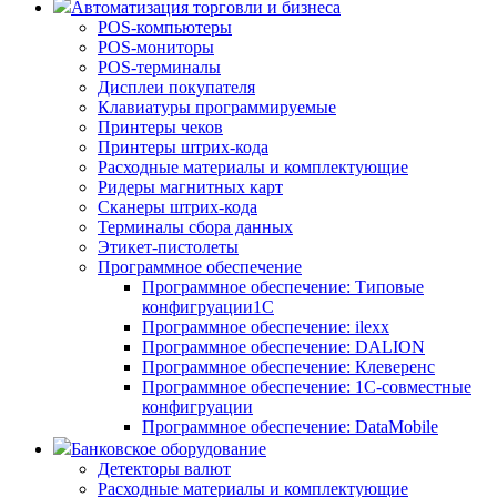
Автоматизация торговли и бизнеса
POS-компьютеры
POS-мониторы
POS-терминалы
Дисплеи покупателя
Клавиатуры программируемые
Принтеры чеков
Принтеры штрих-кода
Расходные материалы и комплектующие
Ридеры магнитных карт
Сканеры штрих-кода
Терминалы сбора данных
Этикет-пистолеты
Программное обеспечение
Программное обеспечение: Типовые
конфигруации1С
Программное обеспечение: ilexx
Программное обеспечение: DALION
Программное обеспечение: Клеверенс
Программное обеспечение: 1С-совместные
конфигруации
Программное обеспечение: DataMobile
Банковское оборудование
Детекторы валют
Расходные материалы и комплектующие