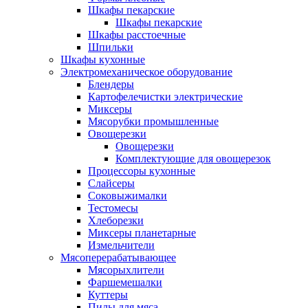
Шкафы пекарские
Шкафы пекарские
Шкафы расстоечные
Шпильки
Шкафы кухонные
Электромеханическое оборудование
Блендеры
Картофелечистки электрические
Миксеры
Мясорубки промышленные
Овощерезки
Овощерезки
Комплектующие для овощерезок
Процессоры кухонные
Слайсеры
Соковыжималки
Тестомесы
Хлеборезки
Миксеры планетарные
Измельчители
Мясоперерабатывающее
Мясорыхлители
Фаршемешалки
Куттеры
Пилы для мяса