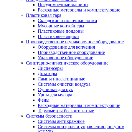
Посудомоечные машины
Расходные материалы и комплектующие
Пластиковая тара
Складские и полочные лотки
Мусорные контейнеры
Пластиковые поддоны
Пластиковые ящики
Производственное и упаковочное оборудование
Оборудование для копчения
Производственное оборудование
Упаковочное оборудование
Санитарно-гигиеническое оборудование
Диспенсеры
Дозаторы
Лампы инсектицидные
Системы очистки воздуха
Сушилки для рук
Урны для мусора
Фены
Расходные материалы и комплектующие
Термометры бесконтактные
Системы безопасности
Системы антикражные
Системы контроля и управления доступом
(СКУД)