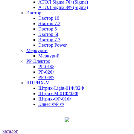
АТОЛ Sigma 7Ф (Sigma)
АТОЛ Sigma 8Ф (Sigma)
Эвотор
Эвотор 10
Эвотор 7.2
Эвотор 5
Эвотор 5I
Эвотор 7.3
Эвотор Power
Меркурий
Меркурий
РР-Электро
РР-01Ф
РР-02Ф
РР-04Ф
ШТРИХ-М
Штрих-Light-01Ф/02Ф
Штрих-М-01Ф/02Ф
Штрих-ФР-01Ф
Элвес-ФР-Ф
каталог