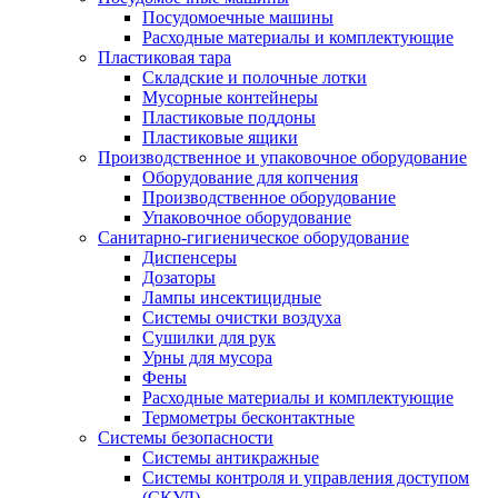
Посудомоечные машины
Расходные материалы и комплектующие
Пластиковая тара
Складские и полочные лотки
Мусорные контейнеры
Пластиковые поддоны
Пластиковые ящики
Производственное и упаковочное оборудование
Оборудование для копчения
Производственное оборудование
Упаковочное оборудование
Санитарно-гигиеническое оборудование
Диспенсеры
Дозаторы
Лампы инсектицидные
Системы очистки воздуха
Сушилки для рук
Урны для мусора
Фены
Расходные материалы и комплектующие
Термометры бесконтактные
Системы безопасности
Системы антикражные
Системы контроля и управления доступом
(СКУД)