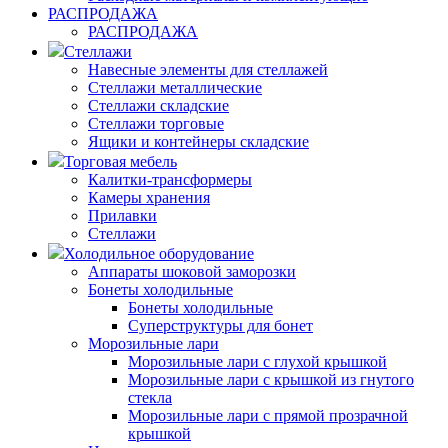
РАСПРОДАЖА
РАСПРОДАЖА
Стеллажи
Навесные элементы для стеллажей
Стеллажи металлические
Стеллажи складские
Стеллажи торговые
Ящики и контейнеры складские
Торговая мебель
Калитки-трансформеры
Камеры хранения
Прилавки
Стеллажи
Холодильное оборудование
Аппараты шоковой заморозки
Бонеты холодильные
Бонеты холодильные
Суперструктуры для бонет
Морозильные лари
Морозильные лари с глухой крышкой
Морозильные лари с крышкой из гнутого
стекла
Морозильные лари с прямой прозрачной
крышкой