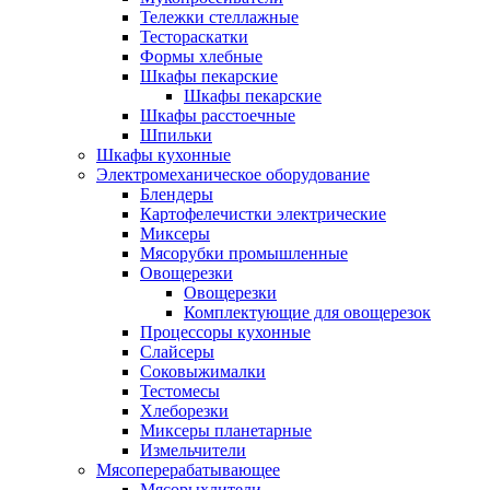
Тележки стеллажные
Тестораскатки
Формы хлебные
Шкафы пекарские
Шкафы пекарские
Шкафы расстоечные
Шпильки
Шкафы кухонные
Электромеханическое оборудование
Блендеры
Картофелечистки электрические
Миксеры
Мясорубки промышленные
Овощерезки
Овощерезки
Комплектующие для овощерезок
Процессоры кухонные
Слайсеры
Соковыжималки
Тестомесы
Хлеборезки
Миксеры планетарные
Измельчители
Мясоперерабатывающее
Мясорыхлители