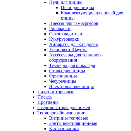
Печи для пиццы
Печи для пиццы
Комплектующие для печей для
пиццы
Прессы для гамбургеров
Рисоварки
Сокоохладители
Кукурузоварки
Аппараты для хот-догов
Установки Шаурма
Аксессуары для теплового
оборудования
Темперы для шоколада
Столы для пиццы
Фритюрницы
Чебуречницы
Электрошашлычницы
Палатки торговые
Посуда
Противни
Стерилизаторы для ножей
Тепловое оборудование
Витрины тепловые
Зонты вентиляционные
Кипятильники