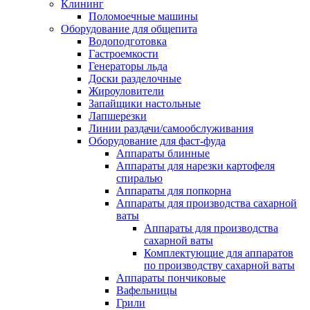
Клининг
Поломоечные машины
Оборудование для общепита
Водоподготовка
Гастроемкости
Генераторы льда
Доски разделочные
Жироуловители
Запайщики настольные
Лапшерезки
Линии раздачи/самообслуживания
Оборудование для фаст-фуда
Аппараты блинные
Аппараты для нарезки картофеля
спиралью
Аппараты для попкорна
Аппараты для производства сахарной
ваты
Аппараты для производства
сахарной ваты
Комплектующие для аппаратов
по производству сахарной ваты
Аппараты пончиковые
Вафельницы
Грили