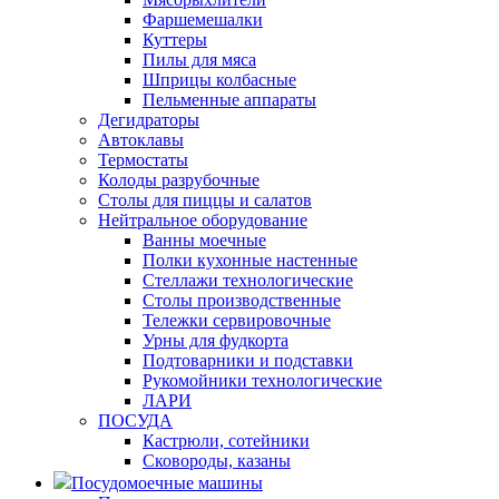
Фаршемешалки
Куттеры
Пилы для мяса
Шприцы колбасные
Пельменные аппараты
Дегидраторы
Автоклавы
Термостаты
Колоды разрубочные
Столы для пиццы и салатов
Нейтральное оборудование
Ванны моечные
Полки кухонные настенные
Стеллажи технологические
Столы производственные
Тележки сервировочные
Урны для фудкорта
Подтоварники и подставки
Рукомойники технологические
ЛАРИ
ПОСУДА
Кастрюли, сотейники
Сковороды, казаны
Посудомоечные машины