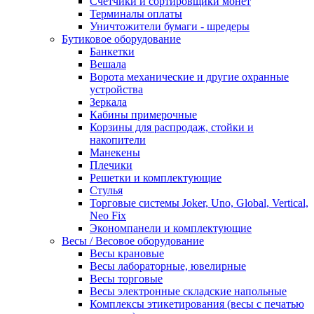
Счетчики и сортировщики монет
Терминалы оплаты
Уничтожители бумаги - шредеры
Бутиковое оборудование
Банкетки
Вешала
Ворота механические и другие охранные
устройства
Зеркала
Кабины примерочные
Корзины для распродаж, стойки и
накопители
Манекены
Плечики
Решетки и комплектующие
Стулья
Торговые системы Joker, Uno, Global, Vertical,
Neo Fix
Экономпанели и комплектующие
Весы / Весовое оборудование
Весы крановые
Весы лабораторные, ювелирные
Весы торговые
Весы электронные складские напольные
Комплексы этикетирования (весы с печатью