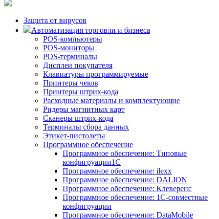
Защита от вирусов
Автоматизация торговли и бизнеса
POS-компьютеры
POS-мониторы
POS-терминалы
Дисплеи покупателя
Клавиатуры программируемые
Принтеры чеков
Принтеры штрих-кода
Расходные материалы и комплектующие
Ридеры магнитных карт
Сканеры штрих-кода
Терминалы сбора данных
Этикет-пистолеты
Программное обеспечение
Программное обеспечение: Типовые
конфигруации1С
Программное обеспечение: ilexx
Программное обеспечение: DALION
Программное обеспечение: Клеверенс
Программное обеспечение: 1С-совместные
конфигруации
Программное обеспечение: DataMobile