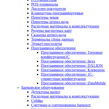
POS-терминалы
Дисплеи покупателя
Клавиатуры программируемые
Принтеры чеков
Принтеры штрих-кода
Расходные материалы и комплектующие
Ридеры магнитных карт
Сканеры штрих-кода
Терминалы сбора данных
Этикет-пистолеты
Программное обеспечение
Программное обеспечение: Типовые
конфигруации1С
Программное обеспечение: ilexx
Программное обеспечение: DALION
Программное обеспечение: Клеверенс
Программное обеспечение: 1С-
совместные конфигруации
Программное обеспечение: DataMobile
Банковское оборудование
Детекторы валют
Расходные материалы и комплектующие
Сейфы
Счетчики и сортировщики банкнот