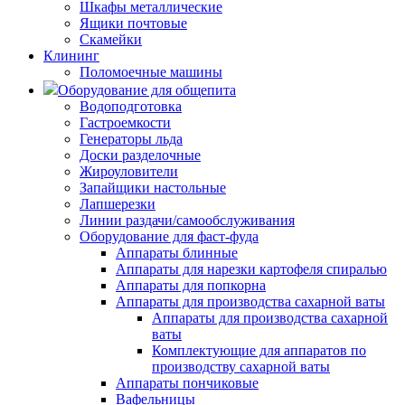
Шкафы металлические
Ящики почтовые
Скамейки
Клининг
Поломоечные машины
Оборудование для общепита
Водоподготовка
Гастроемкости
Генераторы льда
Доски разделочные
Жироуловители
Запайщики настольные
Лапшерезки
Линии раздачи/самообслуживания
Оборудование для фаст-фуда
Аппараты блинные
Аппараты для нарезки картофеля спиралью
Аппараты для попкорна
Аппараты для производства сахарной ваты
Аппараты для производства сахарной
ваты
Комплектующие для аппаратов по
производству сахарной ваты
Аппараты пончиковые
Вафельницы