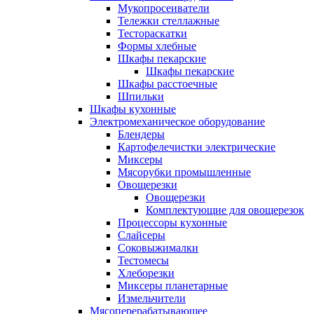
Мукопросеиватели
Тележки стеллажные
Тестораскатки
Формы хлебные
Шкафы пекарские
Шкафы пекарские
Шкафы расстоечные
Шпильки
Шкафы кухонные
Электромеханическое оборудование
Блендеры
Картофелечистки электрические
Миксеры
Мясорубки промышленные
Овощерезки
Овощерезки
Комплектующие для овощерезок
Процессоры кухонные
Слайсеры
Соковыжималки
Тестомесы
Хлеборезки
Миксеры планетарные
Измельчители
Мясоперерабатывающее