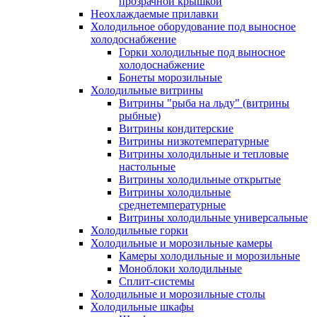
прозрачной крышкой
Неохлаждаемые прилавки
Холодильное оборудование под выносное
холодоснабжение
Горки холодильные под выносное
холодоснабжение
Бонеты морозильные
Холодильные витрины
Витрины "рыба на льду" (витрины
рыбные)
Витрины кондитерские
Витрины низкотемпературные
Витрины холодильные и тепловые
настольные
Витрины холодильные открытые
Витрины холодильные
среднетемпературные
Витрины холодильные универсальные
Холодильные горки
Холодильные и морозильные камеры
Камеры холодильные и морозильные
Моноблоки холодильные
Сплит-системы
Холодильные и морозильные столы
Холодильные шкафы