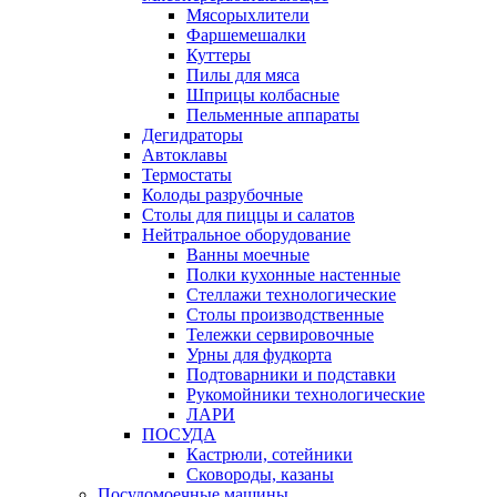
Мясорыхлители
Фаршемешалки
Куттеры
Пилы для мяса
Шприцы колбасные
Пельменные аппараты
Дегидраторы
Автоклавы
Термостаты
Колоды разрубочные
Столы для пиццы и салатов
Нейтральное оборудование
Ванны моечные
Полки кухонные настенные
Стеллажи технологические
Столы производственные
Тележки сервировочные
Урны для фудкорта
Подтоварники и подставки
Рукомойники технологические
ЛАРИ
ПОСУДА
Кастрюли, сотейники
Сковороды, казаны
Посудомоечные машины