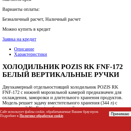
Варианты оплаты:
Безналичный расчет, Наличный расчет
Можно купить в кредит
Заявка на кредит
Описание
Характеристики
ХОЛОДИЛЬНИК POZIS RK FNF-172
БЕЛЫЙ ВЕРТИКАЛЬНЫЕ РУЧКИ
Двухкамерный отдельностоящий холодильник POZIS RK
FNF-172 с нижней морозильной камерой предназначен для
охлаждения, заморозки и длительного хранения продуктов.
Модель решает задачу вместительного хранения (344 л) с
технологией No Frost, избавляющей от ручного
Сайт использует файлы cookie, обрабатываемые Вашим браузером.
размораживания обеих камер.
Принимаю
Подробнее в
Политике обработки cookie
.
Кому подойдет