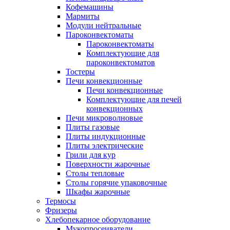
Кофемашины
Мармиты
Модули нейтральные
Пароконвектоматы
Пароконвектоматы
Комплектующие для
пароконвектоматов
Тостеры
Печи конвекционные
Печи конвекционные
Комплектующие для печей
конвекционных
Печи микроволновые
Плиты газовые
Плиты индукционные
Плиты электрические
Грили для кур
Поверхности жарочные
Столы тепловые
Столы горячие упаковочные
Шкафы жарочные
Термосы
Фризеры
Хлебопекарное оборудование
Мукопросеиватели