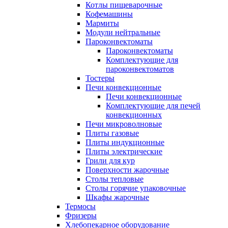
Котлы пищеварочные
Кофемашины
Мармиты
Модули нейтральные
Пароконвектоматы
Пароконвектоматы
Комплектующие для
пароконвектоматов
Тостеры
Печи конвекционные
Печи конвекционные
Комплектующие для печей
конвекционных
Печи микроволновые
Плиты газовые
Плиты индукционные
Плиты электрические
Грили для кур
Поверхности жарочные
Столы тепловые
Столы горячие упаковочные
Шкафы жарочные
Термосы
Фризеры
Хлебопекарное оборудование