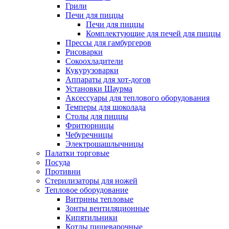
Грили
Печи для пиццы
Печи для пиццы
Комплектующие для печей для пиццы
Прессы для гамбургеров
Рисоварки
Сокоохладители
Кукурузоварки
Аппараты для хот-догов
Установки Шаурма
Аксессуары для теплового оборудования
Темперы для шоколада
Столы для пиццы
Фритюрницы
Чебуречницы
Электрошашлычницы
Палатки торговые
Посуда
Противни
Стерилизаторы для ножей
Тепловое оборудование
Витрины тепловые
Зонты вентиляционные
Кипятильники
Котлы пищеварочные