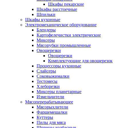
Шкафы пекарские
Шкафы расстоечные
Шпильки
Шкафы кухонные
Электромеханическое оборудование
Блендеры
Картофелечистки электрические
Миксеры
Мясорубки промышленные
Овощерезки
Овощерезки
Комплектующие для овощерезок
Процессоры кухонные
Слайсеры
Соковыжималки
Тестомесы
Хлеборезки
Миксеры планетарные
Измельчители
Мясоперерабатывающее
Мясорыхлители
Фаршемешалки
Куттеры
Пилы для мяса
Шприцы колбасные