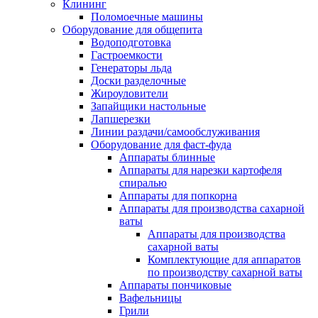
Клининг
Поломоечные машины
Оборудование для общепита
Водоподготовка
Гастроемкости
Генераторы льда
Доски разделочные
Жироуловители
Запайщики настольные
Лапшерезки
Линии раздачи/самообслуживания
Оборудование для фаст-фуда
Аппараты блинные
Аппараты для нарезки картофеля
спиралью
Аппараты для попкорна
Аппараты для производства сахарной
ваты
Аппараты для производства
сахарной ваты
Комплектующие для аппаратов
по производству сахарной ваты
Аппараты пончиковые
Вафельницы
Грили