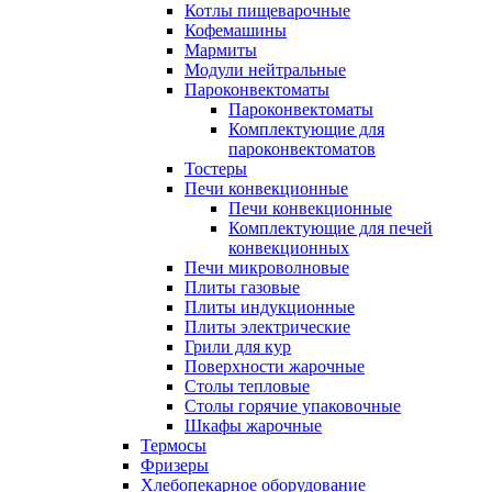
Котлы пищеварочные
Кофемашины
Мармиты
Модули нейтральные
Пароконвектоматы
Пароконвектоматы
Комплектующие для
пароконвектоматов
Тостеры
Печи конвекционные
Печи конвекционные
Комплектующие для печей
конвекционных
Печи микроволновые
Плиты газовые
Плиты индукционные
Плиты электрические
Грили для кур
Поверхности жарочные
Столы тепловые
Столы горячие упаковочные
Шкафы жарочные
Термосы
Фризеры
Хлебопекарное оборудование