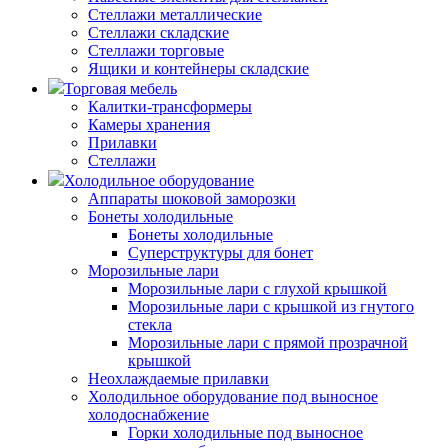
Стеллажи металлические
Стеллажи складские
Стеллажи торговые
Ящики и контейнеры складские
Торговая мебель
Калитки-трансформеры
Камеры хранения
Прилавки
Стеллажи
Холодильное оборудование
Аппараты шоковой заморозки
Бонеты холодильные
Бонеты холодильные
Суперструктуры для бонет
Морозильные лари
Морозильные лари с глухой крышкой
Морозильные лари с крышкой из гнутого
стекла
Морозильные лари с прямой прозрачной
крышкой
Неохлаждаемые прилавки
Холодильное оборудование под выносное
холодоснабжение
Горки холодильные под выносное