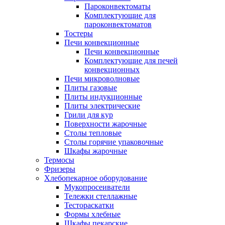
Пароконвектоматы
Комплектующие для
пароконвектоматов
Тостеры
Печи конвекционные
Печи конвекционные
Комплектующие для печей
конвекционных
Печи микроволновые
Плиты газовые
Плиты индукционные
Плиты электрические
Грили для кур
Поверхности жарочные
Столы тепловые
Столы горячие упаковочные
Шкафы жарочные
Термосы
Фризеры
Хлебопекарное оборудование
Мукопросеиватели
Тележки стеллажные
Тестораскатки
Формы хлебные
Шкафы пекарские