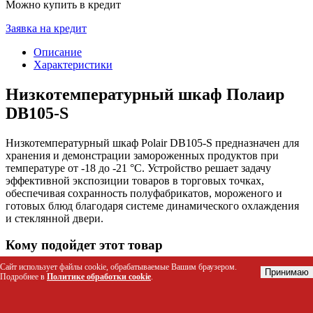
Можно купить в кредит
Заявка на кредит
Описание
Характеристики
Низкотемпературный шкаф Полаир
DB105-S
Низкотемпературный шкаф Polair DB105-S предназначен для
хранения и демонстрации замороженных продуктов при
температуре от -18 до -21 °C. Устройство решает задачу
эффективной экспозиции товаров в торговых точках,
обеспечивая сохранность полуфабрикатов, мороженого и
готовых блюд благодаря системе динамического охлаждения
и стеклянной двери.
Кому подойдет этот товар
Сайт использует файлы cookie, обрабатываемые Вашим браузером.
Владельцам супермаркетов и магазинов у дома для
Принимаю
Подробнее в
Политике обработки cookie
.
продажи замороженных продуктов
Персоналу кондитерских и пекарен для хранения
замороженных десертов и полуфабрикатов