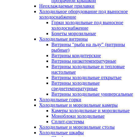
прозрачной крышкой
Неохлаждаемые прилавки
Холодильное оборудование под выносное
холодоснабжение
Горки холодильные под выносное
холодоснабжение
Бонеты морозильные
Холодильные витрины
Витрины "рыба на льду" (витрины
рыбные)
Витрины кондитерские
Витрины низкотемпературные
Витрины холодильные и тепловые
настольные
Витрины холодильные открытые
Витрины холодильные
среднетемпературные
Витрины холодильные универсальные
Холодильные горки
Холодильные и морозильные камеры
Камеры холодильные и морозильные
Моноблоки холодильные
Сплит-системы
Холодильные и морозильные столы
Холодильные шкафы