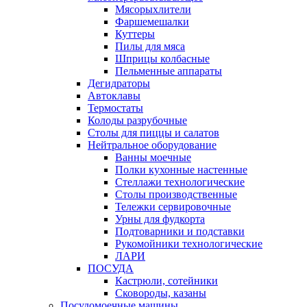
Мясорыхлители
Фаршемешалки
Куттеры
Пилы для мяса
Шприцы колбасные
Пельменные аппараты
Дегидраторы
Автоклавы
Термостаты
Колоды разрубочные
Столы для пиццы и салатов
Нейтральное оборудование
Ванны моечные
Полки кухонные настенные
Стеллажи технологические
Столы производственные
Тележки сервировочные
Урны для фудкорта
Подтоварники и подставки
Рукомойники технологические
ЛАРИ
ПОСУДА
Кастрюли, сотейники
Сковороды, казаны
Посудомоечные машины