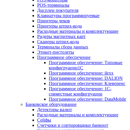
POS-терминалы
Дисплеи покупателя
Клавиатуры программируемые
Принтеры чеков
Принтеры штрих-кода
Расходные материалы и комплектующие
Ридеры магнитных карт
Сканеры штрих-кода
Терминалы сбора данных
Этикет-пистолеты
Программное обеспечение
Программное обеспечение: Типовые
конфигруации1С
Программное обеспечение: ilexx
Программное обеспечение: DALION
Программное обеспечение: Клеверенс
Программное обеспечение: 1С-
совместные конфигруации
Программное обеспечение: DataMobile
Банковское оборудование
Детекторы валют
Расходные материалы и комплектующие
Сейфы
Счетчики и сортировщики банкнот