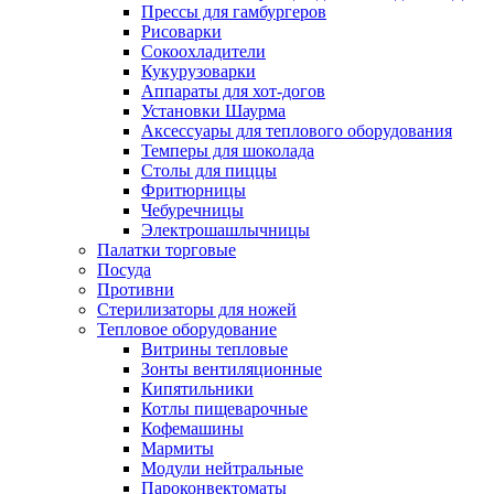
Прессы для гамбургеров
Рисоварки
Сокоохладители
Кукурузоварки
Аппараты для хот-догов
Установки Шаурма
Аксессуары для теплового оборудования
Темперы для шоколада
Столы для пиццы
Фритюрницы
Чебуречницы
Электрошашлычницы
Палатки торговые
Посуда
Противни
Стерилизаторы для ножей
Тепловое оборудование
Витрины тепловые
Зонты вентиляционные
Кипятильники
Котлы пищеварочные
Кофемашины
Мармиты
Модули нейтральные
Пароконвектоматы