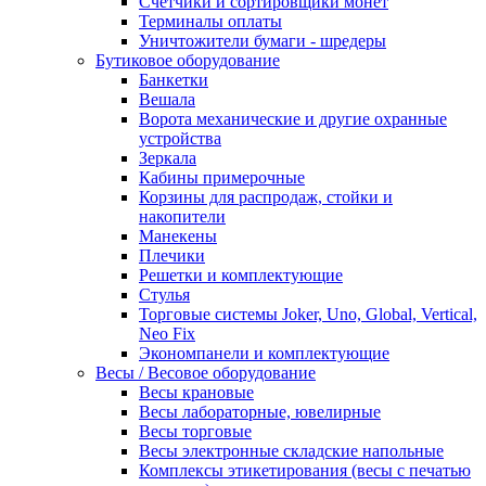
Счетчики и сортировщики монет
Терминалы оплаты
Уничтожители бумаги - шредеры
Бутиковое оборудование
Банкетки
Вешала
Ворота механические и другие охранные
устройства
Зеркала
Кабины примерочные
Корзины для распродаж, стойки и
накопители
Манекены
Плечики
Решетки и комплектующие
Стулья
Торговые системы Joker, Uno, Global, Vertical,
Neo Fix
Экономпанели и комплектующие
Весы / Весовое оборудование
Весы крановые
Весы лабораторные, ювелирные
Весы торговые
Весы электронные складские напольные
Комплексы этикетирования (весы с печатью