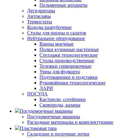
Пельменные аппараты
Дегидраторы
Автоклавы
Термостаты
Колоды разрубочные
Столы для пиццы и салатов
Нейтральное оборудование
Ванны моечные
Полки кухонные настенные
Стеллажи технологические
Столы производственные
Тележки сервировочные
Урны для фудкорта
Подтоварники и подставки
Рукомойники технологические
ЛАРИ
ПОСУДА
Кастрюли, сотейники
Сковороды, казаны
Посудомоечные машины
Посудомоечные машины
Расходные материалы и комплектующие
Пластиковая тара
Складские и полочные лотки