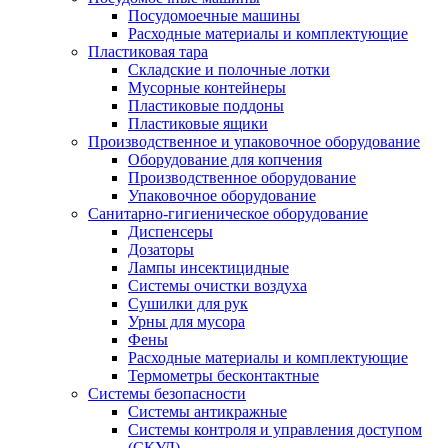
Посудомоечные машины
Расходные материалы и комплектующие
Пластиковая тара
Складские и полочные лотки
Мусорные контейнеры
Пластиковые поддоны
Пластиковые ящики
Производственное и упаковочное оборудование
Оборудование для копчения
Производственное оборудование
Упаковочное оборудование
Санитарно-гигиеническое оборудование
Диспенсеры
Дозаторы
Лампы инсектицидные
Системы очистки воздуха
Сушилки для рук
Урны для мусора
Фены
Расходные материалы и комплектующие
Термометры бесконтактные
Системы безопасности
Системы антикражные
Системы контроля и управления доступом
(СКУД)