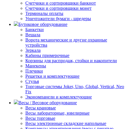
Счетчики и сортировщики банкнот
Счетчики и сортировщики монет
Терминалы оплаты
Уничтожители бумаги - шредеры
Бутиковое оборудование
Банкетки
Вешала
Ворота механические и другие охранные
устройства
Зеркала
Кабины примерочные
Корзины для распродаж, стойки и накопители
Манекены
Плечики
Решетки и комплектующие
Стулья
Торговые системы Joker, Uno, Global, Vertical, Neo
Fix
Экономпанели и комплектующие
Весы / Весовое оборудование
Весы крановые
Весы лабораторные, ювелирные
Весы торговые
Весы электронные складские напольные
Комплексы этикетирования (весы с печатью