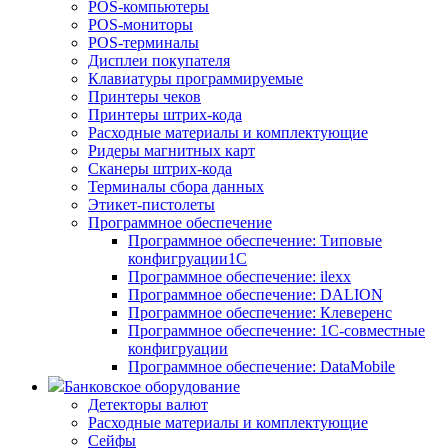
POS-компьютеры
POS-мониторы
POS-терминалы
Дисплеи покупателя
Клавиатуры программируемые
Принтеры чеков
Принтеры штрих-кода
Расходные материалы и комплектующие
Ридеры магнитных карт
Сканеры штрих-кода
Терминалы сбора данных
Этикет-пистолеты
Программное обеспечение
Программное обеспечение: Типовые
конфигруации1С
Программное обеспечение: ilexx
Программное обеспечение: DALION
Программное обеспечение: Клеверенс
Программное обеспечение: 1С-совместные
конфигруации
Программное обеспечение: DataMobile
Банковское оборудование
Детекторы валют
Расходные материалы и комплектующие
Сейфы