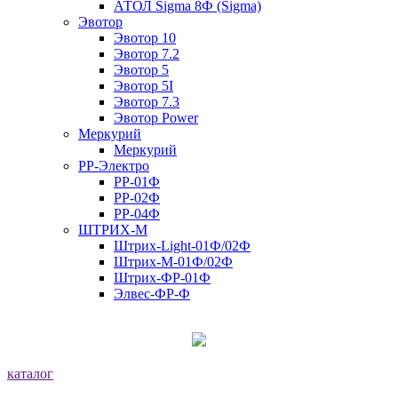
АТОЛ Sigma 8Ф (Sigma)
Эвотор
Эвотор 10
Эвотор 7.2
Эвотор 5
Эвотор 5I
Эвотор 7.3
Эвотор Power
Меркурий
Меркурий
РР-Электро
РР-01Ф
РР-02Ф
РР-04Ф
ШТРИХ-М
Штрих-Light-01Ф/02Ф
Штрих-М-01Ф/02Ф
Штрих-ФР-01Ф
Элвес-ФР-Ф
каталог