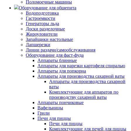
Поломоечные машины
Оборудование для общепита
Водоподготовка
Гастроемкости
Генераторы льда
Доски разделочные
Жироуловители
Запайщики настольные
Лапшерезки
Линии раздачи/самообслуживания
Оборудование для фаст-фуда
Аппараты блинные
Аппараты для нарезки картофеля спиралью
Аппараты для попкорна
Аппараты для производства сахарной ваты
Аппараты для производства сахарной
ваты
Комплектующие для аппаратов по
производству сахарной ваты
Аппараты пончиковые
Вафельницы
Грили
Печи для пиццы
Печи для пиццы
Комплектующие для печей для пиццы