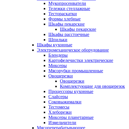
Мукопросеиватели
Тележки стеллажные
Тестораскатки
Формы хлебные
Шкафы пекарские
Шкафы пекарские
Шкафы расстоечные
Шпильки
Шкафы кухонные
Электромеханическое оборудование
Блендеры
Картофелечистки электрические
Миксеры
Мясорубки промышленные
Овощерезки
Овощерезки
Комплектующие для овощерезок
Процессоры кухонные
Слайсеры
Соковыжималки
Тестомесы
Хлеборезки
Миксеры планетарные
Измельчители
Мясоперерабатывающее