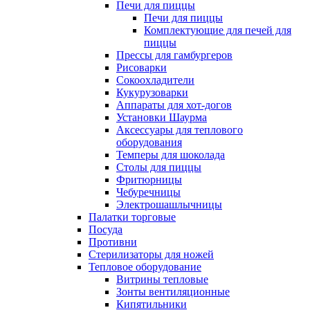
Печи для пиццы
Печи для пиццы
Комплектующие для печей для
пиццы
Прессы для гамбургеров
Рисоварки
Сокоохладители
Кукурузоварки
Аппараты для хот-догов
Установки Шаурма
Аксессуары для теплового
оборудования
Темперы для шоколада
Столы для пиццы
Фритюрницы
Чебуречницы
Электрошашлычницы
Палатки торговые
Посуда
Противни
Стерилизаторы для ножей
Тепловое оборудование
Витрины тепловые
Зонты вентиляционные
Кипятильники