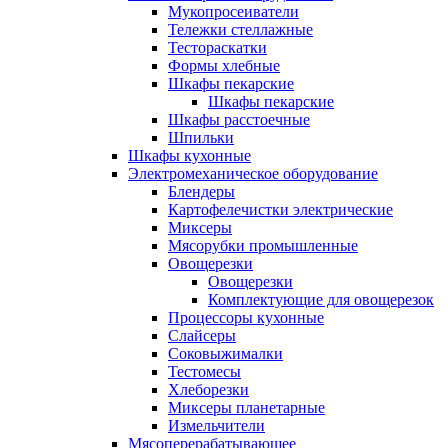
Мукопросеиватели
Тележки стеллажные
Тестораскатки
Формы хлебные
Шкафы пекарские
Шкафы пекарские
Шкафы расстоечные
Шпильки
Шкафы кухонные
Электромеханическое оборудование
Блендеры
Картофелечистки электрические
Миксеры
Мясорубки промышленные
Овощерезки
Овощерезки
Комплектующие для овощерезок
Процессоры кухонные
Слайсеры
Соковыжималки
Тестомесы
Хлеборезки
Миксеры планетарные
Измельчители
Мясоперерабатывающее