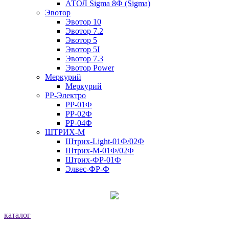
АТОЛ Sigma 8Ф (Sigma)
Эвотор
Эвотор 10
Эвотор 7.2
Эвотор 5
Эвотор 5I
Эвотор 7.3
Эвотор Power
Меркурий
Меркурий
РР-Электро
РР-01Ф
РР-02Ф
РР-04Ф
ШТРИХ-М
Штрих-Light-01Ф/02Ф
Штрих-М-01Ф/02Ф
Штрих-ФР-01Ф
Элвес-ФР-Ф
каталог