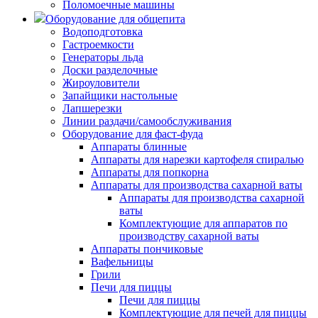
Поломоечные машины
Оборудование для общепита
Водоподготовка
Гастроемкости
Генераторы льда
Доски разделочные
Жироуловители
Запайщики настольные
Лапшерезки
Линии раздачи/самообслуживания
Оборудование для фаст-фуда
Аппараты блинные
Аппараты для нарезки картофеля спиралью
Аппараты для попкорна
Аппараты для производства сахарной ваты
Аппараты для производства сахарной
ваты
Комплектующие для аппаратов по
производству сахарной ваты
Аппараты пончиковые
Вафельницы
Грили
Печи для пиццы
Печи для пиццы
Комплектующие для печей для пиццы