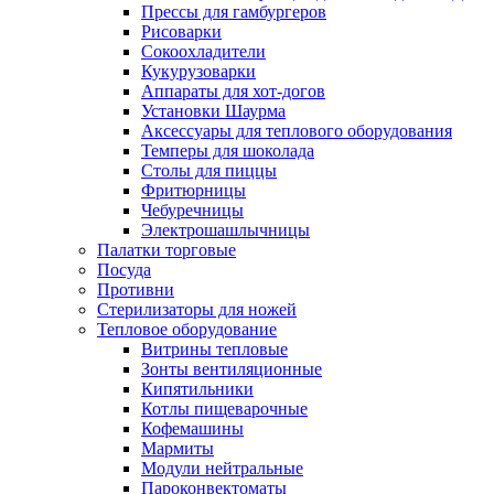
Прессы для гамбургеров
Рисоварки
Сокоохладители
Кукурузоварки
Аппараты для хот-догов
Установки Шаурма
Аксессуары для теплового оборудования
Темперы для шоколада
Столы для пиццы
Фритюрницы
Чебуречницы
Электрошашлычницы
Палатки торговые
Посуда
Противни
Стерилизаторы для ножей
Тепловое оборудование
Витрины тепловые
Зонты вентиляционные
Кипятильники
Котлы пищеварочные
Кофемашины
Мармиты
Модули нейтральные
Пароконвектоматы