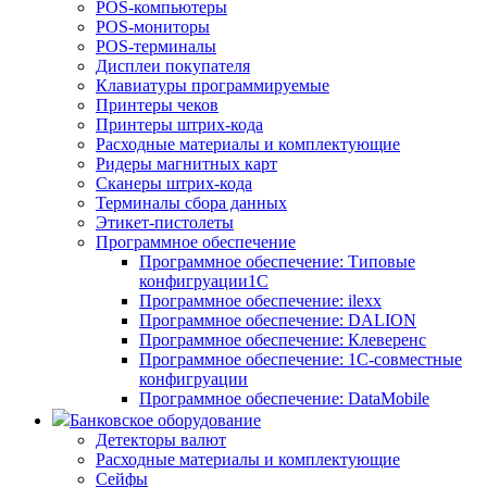
POS-компьютеры
POS-мониторы
POS-терминалы
Дисплеи покупателя
Клавиатуры программируемые
Принтеры чеков
Принтеры штрих-кода
Расходные материалы и комплектующие
Ридеры магнитных карт
Сканеры штрих-кода
Терминалы сбора данных
Этикет-пистолеты
Программное обеспечение
Программное обеспечение: Типовые
конфигруации1С
Программное обеспечение: ilexx
Программное обеспечение: DALION
Программное обеспечение: Клеверенс
Программное обеспечение: 1С-совместные
конфигруации
Программное обеспечение: DataMobile
Банковское оборудование
Детекторы валют
Расходные материалы и комплектующие
Сейфы