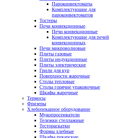
Пароконвектоматы
Комплектующие для
пароконвектоматов
Тостеры
Печи конвекционные
Печи конвекционные
Комплектующие для печей
конвекционных
Печи микроволновые
Плиты газовые
Плиты индукционные
Плиты электрические
Грили для кур
Поверхности жарочные
Столы тепловые
Столы горячие упаковочные
Шкафы жарочные
Термосы
Фризеры
Хлебопекарное оборудование
Мукопросеиватели
Тележки стеллажные
Тестораскатки
Формы хлебные
Шкафы пекарские