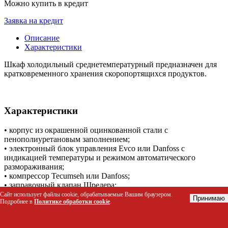
Можно купить в кредит
Заявка на кредит
Описание
Характеристики
Шкаф холодильный среднетемпературный предназначен для
кратковременного хранения скоропортящихся продуктов.
Характеристики
• корпус из окрашенной оцинкованной стали с
пенополиуретановым заполнением;
• электронный блок управления Evco или Danfoss с
индикацией температуры и режимом автоматического
размораживания;
• компрессор Tecumseh или Danfoss;
• заправочный клапан Шредера;
• автоматическое выпаривание талой воды;
Сайт использует файлы cookie, обрабатываемые Вашим браузером.
Принимаю
Подробнее в
Политике обработки cookie
.
• герметичность внутреннего объема обеспечивается за счет
эластичного дверного уплотнителя из ПВХ и магнитной
вставки внутри уплотнителя;