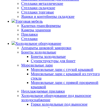
Стеллажи металлические
Стеллажи складские
Стеллажи торговые
Ящики и контейнеры складские
Торговая мебель
Калитки-трансформеры
Камеры хранения
Прилавки
Стеллажи
Холодильное оборудование
Аппараты шоковой заморозки
Бонеты холодильные
Бонеты холодильные
Суперструктуры для бонет
Морозильные лари
Морозильные лари с глухой крышкой
Морозильные лари с крышкой из гнутого
стекла
Морозильные лари с прямой прозрачной
крышкой
Неохлаждаемые прилавки
Холодильное оборудование под выносное
холодоснабжение
Горки холодильные под выносное