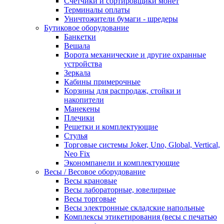
Счетчики и сортировщики монет
Терминалы оплаты
Уничтожители бумаги - шредеры
Бутиковое оборудование
Банкетки
Вешала
Ворота механические и другие охранные
устройства
Зеркала
Кабины примерочные
Корзины для распродаж, стойки и
накопители
Манекены
Плечики
Решетки и комплектующие
Стулья
Торговые системы Joker, Uno, Global, Vertical,
Neo Fix
Экономпанели и комплектующие
Весы / Весовое оборудование
Весы крановые
Весы лабораторные, ювелирные
Весы торговые
Весы электронные складские напольные
Комплексы этикетирования (весы с печатью