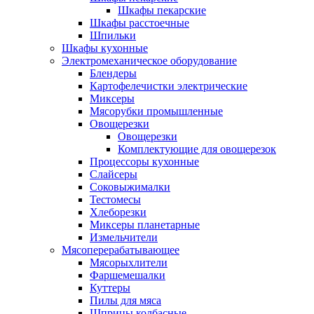
Шкафы пекарские
Шкафы расстоечные
Шпильки
Шкафы кухонные
Электромеханическое оборудование
Блендеры
Картофелечистки электрические
Миксеры
Мясорубки промышленные
Овощерезки
Овощерезки
Комплектующие для овощерезок
Процессоры кухонные
Слайсеры
Соковыжималки
Тестомесы
Хлеборезки
Миксеры планетарные
Измельчители
Мясоперерабатывающее
Мясорыхлители
Фаршемешалки
Куттеры
Пилы для мяса
Шприцы колбасные