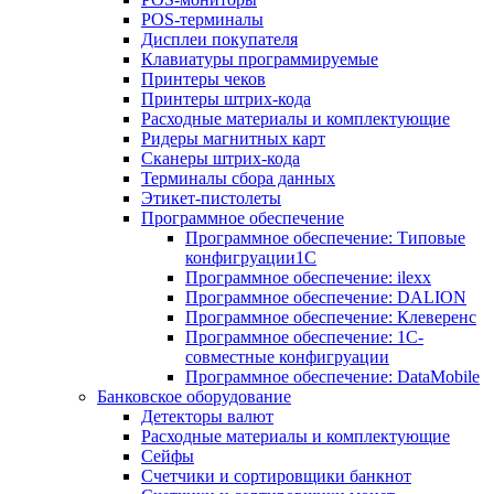
POS-терминалы
Дисплеи покупателя
Клавиатуры программируемые
Принтеры чеков
Принтеры штрих-кода
Расходные материалы и комплектующие
Ридеры магнитных карт
Сканеры штрих-кода
Терминалы сбора данных
Этикет-пистолеты
Программное обеспечение
Программное обеспечение: Типовые
конфигруации1С
Программное обеспечение: ilexx
Программное обеспечение: DALION
Программное обеспечение: Клеверенс
Программное обеспечение: 1С-
совместные конфигруации
Программное обеспечение: DataMobile
Банковское оборудование
Детекторы валют
Расходные материалы и комплектующие
Сейфы
Счетчики и сортировщики банкнот