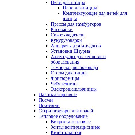
Печи для пиццы
Печи для пиццы
Комплектующие для печей для
пиццы
Прессы для гамбургеров
Рисоварки
Сокоохладители
Кукурузоварки
Аппараты для хот-догов
Установки Шаурма
Аксессуары для теплового
оборудования
Темперы для шоколада
Столы для пиццы
Фритюрницы
Чебуречницы
Электрошашлычницы
Палатки торговые
Посуда
Противни
Стерилизаторы для ножей
Тепловое оборудование
Витрины тепловые
Зонты вентиляционные
Кипятильники