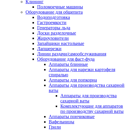
Клининг
Поломоечные машины
Оборудование для общепита
Водоподготовка
Гастроемкости
Генераторы льда
Доски разделочные
Жироуловители
Запайщики настольные
Лапшерезки
Линии раздачи/самообслуживания
Оборудование для фаст-фуда
Аппараты блинные
Аппараты для нарезки картофеля
спиралью
Аппараты для попкорна
Аппараты для производства сахарной
ваты
Аппараты для производства
сахарной ваты
Комплектующие для аппаратов
по производству сахарной ваты
Аппараты пончиковые
Вафельницы
Грили