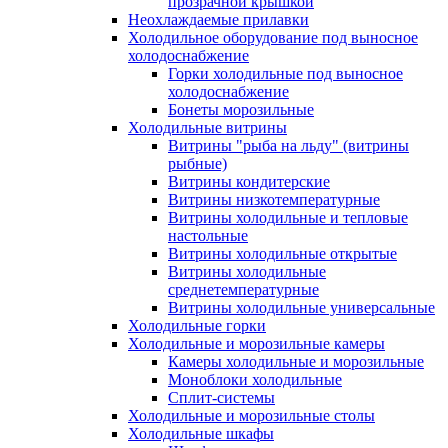
прозрачной крышкой
Неохлаждаемые прилавки
Холодильное оборудование под выносное
холодоснабжение
Горки холодильные под выносное
холодоснабжение
Бонеты морозильные
Холодильные витрины
Витрины "рыба на льду" (витрины
рыбные)
Витрины кондитерские
Витрины низкотемпературные
Витрины холодильные и тепловые
настольные
Витрины холодильные открытые
Витрины холодильные
среднетемпературные
Витрины холодильные универсальные
Холодильные горки
Холодильные и морозильные камеры
Камеры холодильные и морозильные
Моноблоки холодильные
Сплит-системы
Холодильные и морозильные столы
Холодильные шкафы