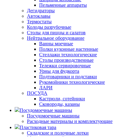
Пельменные аппараты
Дегидраторы
Автоклавы
Термостаты
Колоды разрубочные
Столы для пиццы и салатов
Нейтральное оборудование
Ванны моечные
Полки кухонные настенные
Стеллажи технологические
Столы производственные
Тележки сервировочные
Урны для фудкорта
Подтоварники и подставки
Рукомойники технологические
ЛАРИ
ПОСУДА
Кастрюли, сотейники
Сковороды, казаны
Посудомоечные машины
Посудомоечные машины
Расходные материалы и комплектующие
Пластиковая тара
Складские и полочные лотки