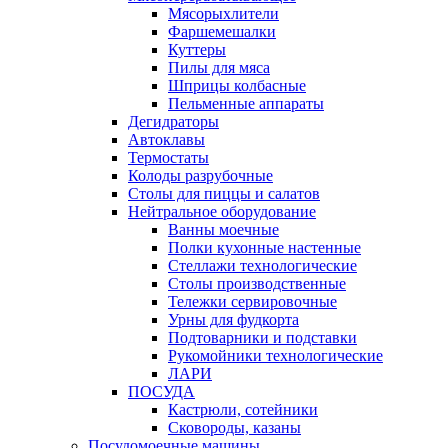
Мясорыхлители
Фаршемешалки
Куттеры
Пилы для мяса
Шприцы колбасные
Пельменные аппараты
Дегидраторы
Автоклавы
Термостаты
Колоды разрубочные
Столы для пиццы и салатов
Нейтральное оборудование
Ванны моечные
Полки кухонные настенные
Стеллажи технологические
Столы производственные
Тележки сервировочные
Урны для фудкорта
Подтоварники и подставки
Рукомойники технологические
ЛАРИ
ПОСУДА
Кастрюли, сотейники
Сковороды, казаны
Посудомоечные машины