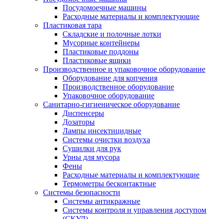
Посудомоечные машины
Расходные материалы и комплектующие
Пластиковая тара
Складские и полочные лотки
Мусорные контейнеры
Пластиковые поддоны
Пластиковые ящики
Производственное и упаковочное оборудование
Оборудование для копчения
Производственное оборудование
Упаковочное оборудование
Санитарно-гигиеническое оборудование
Диспенсеры
Дозаторы
Лампы инсектицидные
Системы очистки воздуха
Сушилки для рук
Урны для мусора
Фены
Расходные материалы и комплектующие
Термометры бесконтактные
Системы безопасности
Системы антикражные
Системы контроля и управления доступом
(СКУД)