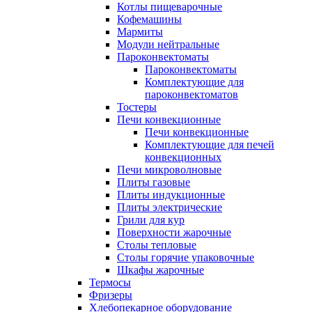
Котлы пищеварочные
Кофемашины
Мармиты
Модули нейтральные
Пароконвектоматы
Пароконвектоматы
Комплектующие для
пароконвектоматов
Тостеры
Печи конвекционные
Печи конвекционные
Комплектующие для печей
конвекционных
Печи микроволновые
Плиты газовые
Плиты индукционные
Плиты электрические
Грили для кур
Поверхности жарочные
Столы тепловые
Столы горячие упаковочные
Шкафы жарочные
Термосы
Фризеры
Хлебопекарное оборудование