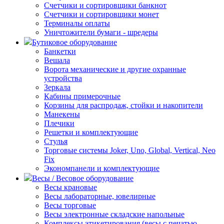
Счетчики и сортировщики банкнот
Счетчики и сортировщики монет
Терминалы оплаты
Уничтожители бумаги - шредеры
Бутиковое оборудование
Банкетки
Вешала
Ворота механические и другие охранные
устройства
Зеркала
Кабины примерочные
Корзины для распродаж, стойки и накопители
Манекены
Плечики
Решетки и комплектующие
Стулья
Торговые системы Joker, Uno, Global, Vertical, Neo
Fix
Экономпанели и комплектующие
Весы / Весовое оборудование
Весы крановые
Весы лабораторные, ювелирные
Весы торговые
Весы электронные складские напольные
Комплексы этикетирования (весы с печатью