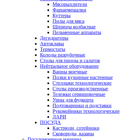
Мясорыхлители
Фаршемешалки
Куттеры
Пилы для мяса
Шприцы колбасные
Пельменные аппараты
Дегидраторы
Автоклавы
Термостаты
Колоды разрубочные
Столы для пиццы и салатов
Нейтральное оборудование
Ванны моечные
Полки кухонные настенные
Стеллажи технологические
Столы производственные
Тележки сервировочные
Урны для фудкорта
Подтоварники и подставки
Рукомойники технологические
ЛАРИ
ПОСУДА
Кастрюли, сотейники
Сковороды, казаны
Посудомоечные машины