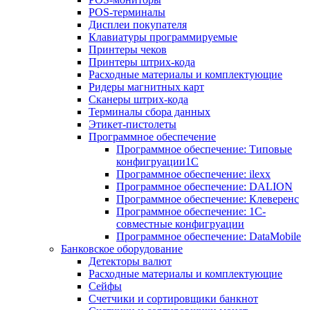
POS-терминалы
Дисплеи покупателя
Клавиатуры программируемые
Принтеры чеков
Принтеры штрих-кода
Расходные материалы и комплектующие
Ридеры магнитных карт
Сканеры штрих-кода
Терминалы сбора данных
Этикет-пистолеты
Программное обеспечение
Программное обеспечение: Типовые
конфигруации1С
Программное обеспечение: ilexx
Программное обеспечение: DALION
Программное обеспечение: Клеверенс
Программное обеспечение: 1С-
совместные конфигруации
Программное обеспечение: DataMobile
Банковское оборудование
Детекторы валют
Расходные материалы и комплектующие
Сейфы
Счетчики и сортировщики банкнот