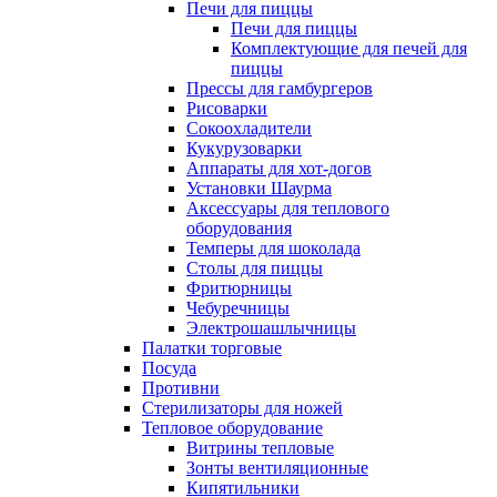
Печи для пиццы
Печи для пиццы
Комплектующие для печей для
пиццы
Прессы для гамбургеров
Рисоварки
Сокоохладители
Кукурузоварки
Аппараты для хот-догов
Установки Шаурма
Аксессуары для теплового
оборудования
Темперы для шоколада
Столы для пиццы
Фритюрницы
Чебуречницы
Электрошашлычницы
Палатки торговые
Посуда
Противни
Стерилизаторы для ножей
Тепловое оборудование
Витрины тепловые
Зонты вентиляционные
Кипятильники