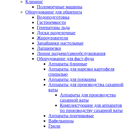
Клининг
Поломоечные машины
Оборудование для общепита
Водоподготовка
Гастроемкости
Генераторы льда
Доски разделочные
Жироуловители
Запайщики настольные
Лапшерезки
Линии раздачи/самообслуживания
Оборудование для фаст-фуда
Аппараты блинные
Аппараты для нарезки картофеля
спиралью
Аппараты для попкорна
Аппараты для производства сахарной
ваты
Аппараты для производства
сахарной ваты
Комплектующие для аппаратов
по производству сахарной ваты
Аппараты пончиковые
Вафельницы
Грили