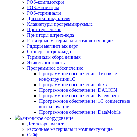
POS-компьютеры
POS-мониторы
POS-терминалы
Дисплеи покупателя
Клавиатуры программируемые
Принтеры чеков
Принтеры штрих-кода
Расходные материалы и комплектующие
Ридеры магнитных карт
Сканеры штрих-кода
Терминалы сбора данных
Этикет-пистолеты
Программное обеспечение
Программное обеспечение: Типовые
конфигруации1С
Программное обеспечение: ilexx
Программное обеспечение: DALION
Программное обеспечение: Клеверенс
Программное обеспечение: 1С-совместные
конфигруации
Программное обеспечение: DataMobile
Банковское оборудование
Детекторы валют
Расходные материалы и комплектующие
Сейфы