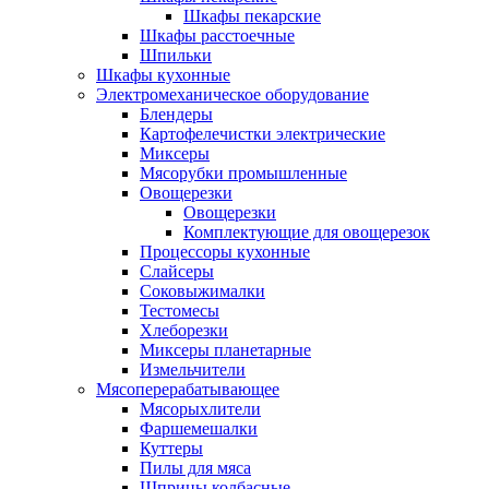
Шкафы пекарские
Шкафы расстоечные
Шпильки
Шкафы кухонные
Электромеханическое оборудование
Блендеры
Картофелечистки электрические
Миксеры
Мясорубки промышленные
Овощерезки
Овощерезки
Комплектующие для овощерезок
Процессоры кухонные
Слайсеры
Соковыжималки
Тестомесы
Хлеборезки
Миксеры планетарные
Измельчители
Мясоперерабатывающее
Мясорыхлители
Фаршемешалки
Куттеры
Пилы для мяса
Шприцы колбасные