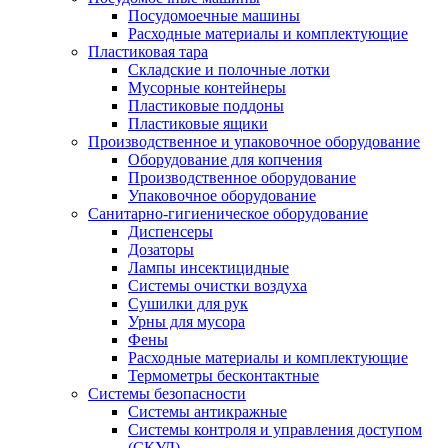
Посудомоечные машины
Расходные материалы и комплектующие
Пластиковая тара
Складские и полочные лотки
Мусорные контейнеры
Пластиковые поддоны
Пластиковые ящики
Производственное и упаковочное оборудование
Оборудование для копчения
Производственное оборудование
Упаковочное оборудование
Санитарно-гигиеническое оборудование
Диспенсеры
Дозаторы
Лампы инсектицидные
Системы очистки воздуха
Сушилки для рук
Урны для мусора
Фены
Расходные материалы и комплектующие
Термометры бесконтактные
Системы безопасности
Системы антикражные
Системы контроля и управления доступом
(СКУД)