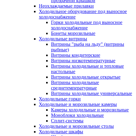
прозрачной крышкой
Неохлаждаемые прилавки
Холодильное оборудование под выносное
холодоснабжение
Горки холодильные под выносное
холодоснабжение
Бонеты морозильные
Холодильные витрины
Витрины "рыба на льду" (витрины
рыбные)
Витрины кондитерские
Витрины низкотемпературные
Витрины холодильные и тепловые
настольные
Витрины холодильные открытые
Витрины холодильные
среднетемпературные
Витрины холодильные универсальные
Холодильные горки
Холодильные и морозильные камеры
Камеры холодильные и морозильные
Моноблоки холодильные
Сплит-системы
Холодильные и морозильные столы
Холодильные шкафы