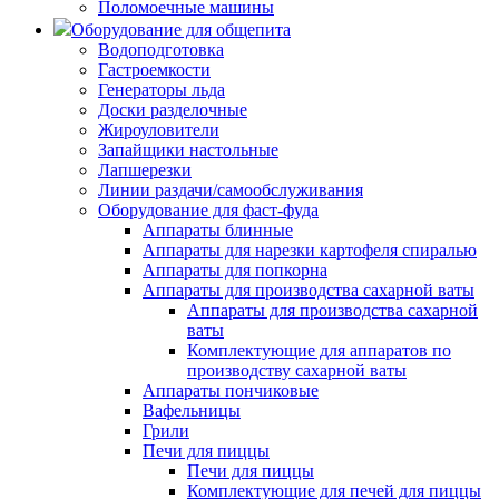
Поломоечные машины
Оборудование для общепита
Водоподготовка
Гастроемкости
Генераторы льда
Доски разделочные
Жироуловители
Запайщики настольные
Лапшерезки
Линии раздачи/самообслуживания
Оборудование для фаст-фуда
Аппараты блинные
Аппараты для нарезки картофеля спиралью
Аппараты для попкорна
Аппараты для производства сахарной ваты
Аппараты для производства сахарной
ваты
Комплектующие для аппаратов по
производству сахарной ваты
Аппараты пончиковые
Вафельницы
Грили
Печи для пиццы
Печи для пиццы
Комплектующие для печей для пиццы