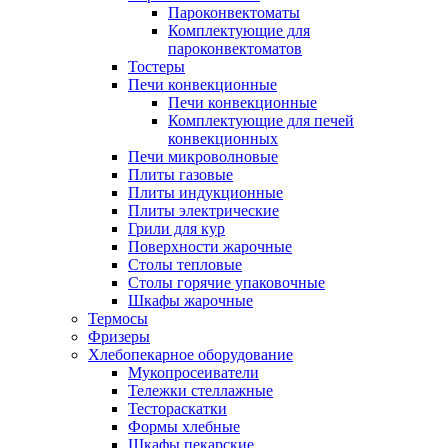
Пароконвектоматы
Комплектующие для
пароконвектоматов
Тостеры
Печи конвекционные
Печи конвекционные
Комплектующие для печей
конвекционных
Печи микроволновые
Плиты газовые
Плиты индукционные
Плиты электрические
Грили для кур
Поверхности жарочные
Столы тепловые
Столы горячие упаковочные
Шкафы жарочные
Термосы
Фризеры
Хлебопекарное оборудование
Мукопросеиватели
Тележки стеллажные
Тестораскатки
Формы хлебные
Шкафы пекарские