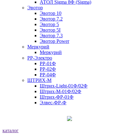
АТОЛ Sigma 8Ф (Sigma)
Эвотор
Эвотор 10
Эвотор 7.2
Эвотор 5
Эвотор 5I
Эвотор 7.3
Эвотор Power
Меркурий
Меркурий
РР-Электро
РР-01Ф
РР-02Ф
РР-04Ф
ШТРИХ-М
Штрих-Light-01Ф/02Ф
Штрих-М-01Ф/02Ф
Штрих-ФР-01Ф
Элвес-ФР-Ф
каталог