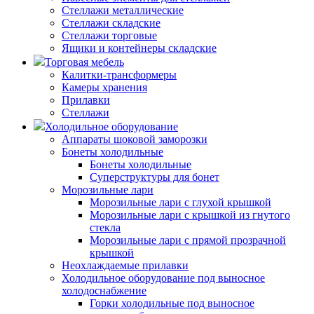
Стеллажи металлические
Стеллажи складские
Стеллажи торговые
Ящики и контейнеры складские
Торговая мебель
Калитки-трансформеры
Камеры хранения
Прилавки
Стеллажи
Холодильное оборудование
Аппараты шоковой заморозки
Бонеты холодильные
Бонеты холодильные
Суперструктуры для бонет
Морозильные лари
Морозильные лари с глухой крышкой
Морозильные лари с крышкой из гнутого
стекла
Морозильные лари с прямой прозрачной
крышкой
Неохлаждаемые прилавки
Холодильное оборудование под выносное
холодоснабжение
Горки холодильные под выносное