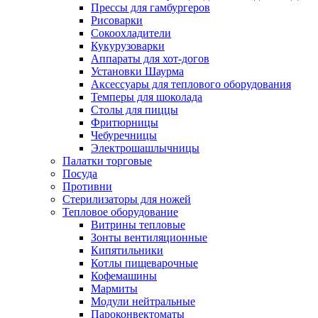
Прессы для гамбургеров
Рисоварки
Сокоохладители
Кукурузоварки
Аппараты для хот-догов
Установки Шаурма
Аксессуары для теплового оборудования
Темперы для шоколада
Столы для пиццы
Фритюрницы
Чебуречницы
Электрошашлычницы
Палатки торговые
Посуда
Противни
Стерилизаторы для ножей
Тепловое оборудование
Витрины тепловые
Зонты вентиляционные
Кипятильники
Котлы пищеварочные
Кофемашины
Мармиты
Модули нейтральные
Пароконвектоматы