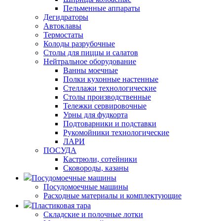
Пельменные аппараты
Дегидраторы
Автоклавы
Термостаты
Колоды разрубочные
Столы для пиццы и салатов
Нейтральное оборудование
Ванны моечные
Полки кухонные настенные
Стеллажи технологические
Столы производственные
Тележки сервировочные
Урны для фудкорта
Подтоварники и подставки
Рукомойники технологические
ЛАРИ
ПОСУДА
Кастрюли, сотейники
Сковороды, казаны
Посудомоечные машины
Посудомоечные машины
Расходные материалы и комплектующие
Пластиковая тара
Складские и полочные лотки