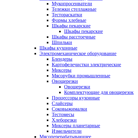
Мукопросеиватели
Тележки стеллажные
Тестораскатки
Формы хлебные
Шкафы пекарские
Шкафы пекарские
Шкафы расстоечные
Шпильки
Шкафы кухонные
Электромеханическое оборудование
Блендеры
Картофелечистки электрические
Миксеры
Мясорубки промышленные
Овощерезки
Овощерезки
Комплектующие для овощерезок
Процессоры кухонные
Слайсеры
Соковыжималки
Тестомесы
Хлеборезки
Миксеры планетарные
Измельчители
Мясоперерабатывающее