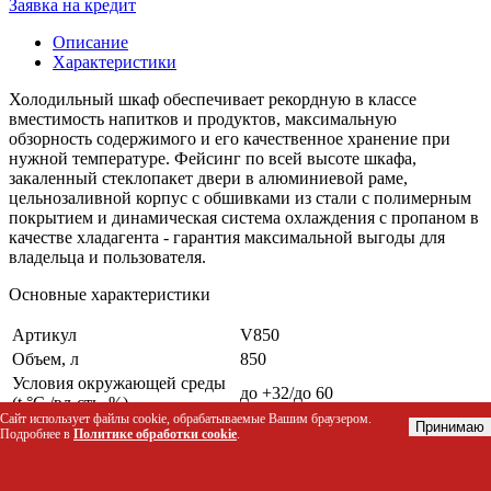
Заявка на кредит
Описание
Характеристики
Холодильный шкаф обеспечивает рекордную в классе
вместимость напитков и продуктов, максимальную
обзорность содержимого и его качественное хранение при
нужной температуре. Фейсинг по всей высоте шкафа,
закаленный стеклопакет двери в алюминиевой раме,
цельнозаливной корпус с обшивками из стали с полимерным
покрытием и динамическая система охлаждения с пропаном в
качестве хладагента - гарантия максимальной выгоды для
владельца и пользователя.
Основные характеристики
Артикул
V850
Объем, л
850
Условия окружающей среды
до +32/до 60
(t,°C,/вл-сть, %)
Сайт использует файлы cookie, обрабатываемые Вашим браузером.
Расположение агрегата
Нижнее
Принимаю
Подробнее в
Политике обработки cookie
.
Габаритные размеры
750х820х2155
Температурный режим, °C
+3...+8