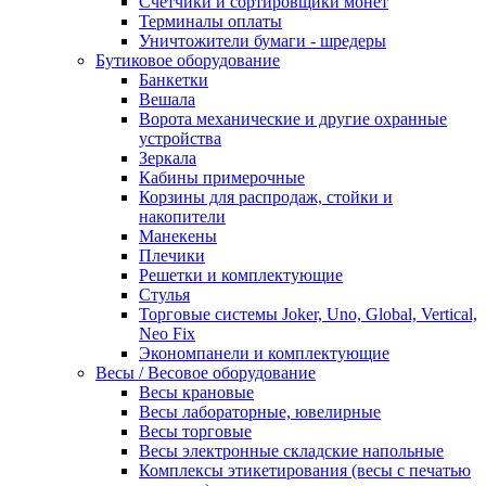
Счетчики и сортировщики монет
Терминалы оплаты
Уничтожители бумаги - шредеры
Бутиковое оборудование
Банкетки
Вешала
Ворота механические и другие охранные
устройства
Зеркала
Кабины примерочные
Корзины для распродаж, стойки и
накопители
Манекены
Плечики
Решетки и комплектующие
Стулья
Торговые системы Joker, Uno, Global, Vertical,
Neo Fix
Экономпанели и комплектующие
Весы / Весовое оборудование
Весы крановые
Весы лабораторные, ювелирные
Весы торговые
Весы электронные складские напольные
Комплексы этикетирования (весы с печатью