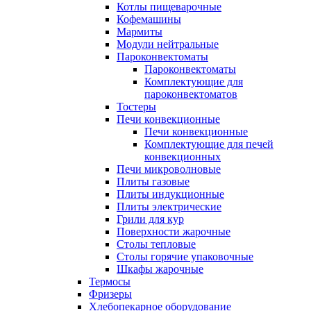
Котлы пищеварочные
Кофемашины
Мармиты
Модули нейтральные
Пароконвектоматы
Пароконвектоматы
Комплектующие для
пароконвектоматов
Тостеры
Печи конвекционные
Печи конвекционные
Комплектующие для печей
конвекционных
Печи микроволновые
Плиты газовые
Плиты индукционные
Плиты электрические
Грили для кур
Поверхности жарочные
Столы тепловые
Столы горячие упаковочные
Шкафы жарочные
Термосы
Фризеры
Хлебопекарное оборудование