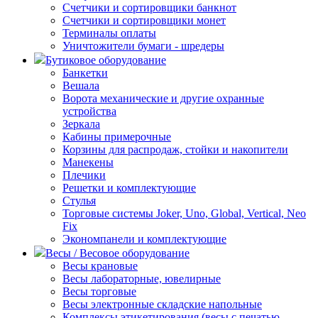
Счетчики и сортировщики банкнот
Счетчики и сортировщики монет
Терминалы оплаты
Уничтожители бумаги - шредеры
Бутиковое оборудование
Банкетки
Вешала
Ворота механические и другие охранные
устройства
Зеркала
Кабины примерочные
Корзины для распродаж, стойки и накопители
Манекены
Плечики
Решетки и комплектующие
Стулья
Торговые системы Joker, Uno, Global, Vertical, Neo
Fix
Экономпанели и комплектующие
Весы / Весовое оборудование
Весы крановые
Весы лабораторные, ювелирные
Весы торговые
Весы электронные складские напольные
Комплексы этикетирования (весы с печатью