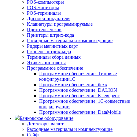
POS-компьютеры
POS-мониторы
POS-терминалы
Дисплеи покупателя
Клавиатуры программируемые
Принтеры чеков
Принтеры штрих-кода
Расходные материалы и комплектующие
Ридеры магнитных карт
Сканеры штрих-кода
Терминалы сбора данных
Этикет-пистолеты
Программное обеспечение
Программное обеспечение: Типовые
конфигруации1С
Программное обеспечение: ilexx
Программное обеспечение: DALION
Программное обеспечение: Клеверенс
Программное обеспечение: 1С-совместные
конфигруации
Программное обеспечение: DataMobile
Банковское оборудование
Детекторы валют
Расходные материалы и комплектующие
Сейфы