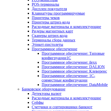
POS-терминалы
Дисплеи покупателя
Клавиатуры программируемые
Принтеры чеков
Принтеры штрих-кода
Расходные материалы и комплектующие
Ридеры магнитных карт
Сканеры штрих-кода
Терминалы сбора данных
Этикет-пистолеты
Программное обеспечение
Программное обеспечение: Типовые
конфигруации1С
Программное обеспечение: ilexx
Программное обеспечение: DALION
Программное обеспечение: Клеверенс
Программное обеспечение: 1С-
совместные конфигруации
Программное обеспечение: DataMobile
Банковское оборудование
Детекторы валют
Расходные материалы и комплектующие
Сейфы
Счетчики и сортировщики банкнот