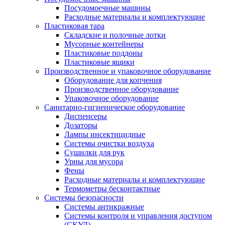
Посудомоечные машины
Расходные материалы и комплектующие
Пластиковая тара
Складские и полочные лотки
Мусорные контейнеры
Пластиковые поддоны
Пластиковые ящики
Производственное и упаковочное оборудование
Оборудование для копчения
Производственное оборудование
Упаковочное оборудование
Санитарно-гигиеническое оборудование
Диспенсеры
Дозаторы
Лампы инсектицидные
Системы очистки воздуха
Сушилки для рук
Урны для мусора
Фены
Расходные материалы и комплектующие
Термометры бесконтактные
Системы безопасности
Системы антикражные
Системы контроля и управления доступом
(СКУД)