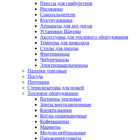
Прессы для гамбургеров
Рисоварки
Сокоохладители
Кукурузоварки
Аппараты для хот-догов
Установки Шаурма
Аксессуары для теплового оборудования
Темперы для шоколада
Столы для пиццы
Фритюрницы
Чебуречницы
Электрошашлычницы
Палатки торговые
Посуда
Противни
Стерилизаторы для ножей
Тепловое оборудование
Витрины тепловые
Зонты вентиляционные
Кипятильники
Котлы пищеварочные
Кофемашины
Мармиты
Модули нейтральные
Пароконвектоматы