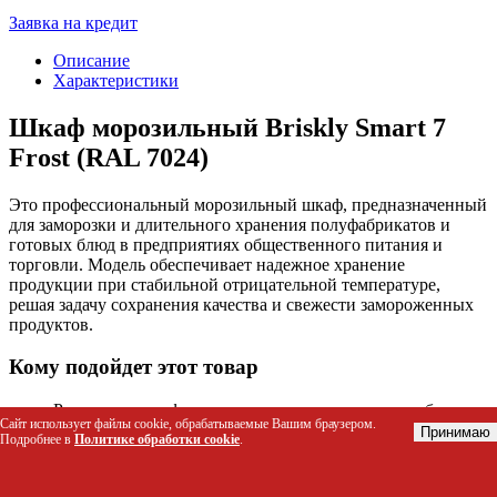
Заявка на кредит
Описание
Характеристики
Шкаф морозильный Briskly Smart 7
Frost (RAL 7024)
Это профессиональный морозильный шкаф, предназначенный
для заморозки и длительного хранения полуфабрикатов и
готовых блюд в предприятиях общественного питания и
торговли. Модель обеспечивает надежное хранение
продукции при стабильной отрицательной температуре,
решая задачу сохранения качества и свежести замороженных
продуктов.
Кому подойдет этот товар
Рестораны и кафе для хранения запасов мяса, рыбы и
Сайт использует файлы cookie, обрабатываемые Вашим браузером.
полуфабрикатов.
Принимаю
Подробнее в
Политике обработки cookie
.
Магазины и супермаркеты для демонстрации и продажи
замороженной продукции.
Предприятия фаст-фуда для хранения готовых