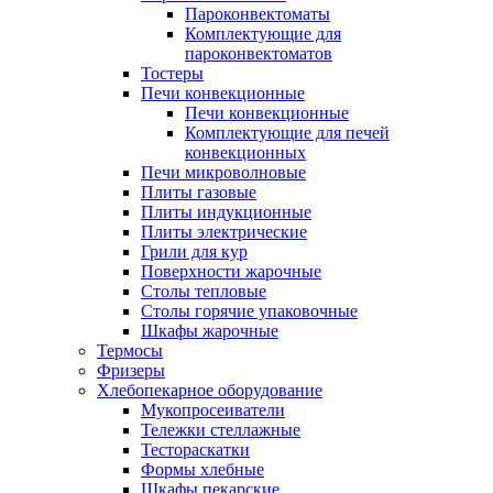
Пароконвектоматы
Комплектующие для
пароконвектоматов
Тостеры
Печи конвекционные
Печи конвекционные
Комплектующие для печей
конвекционных
Печи микроволновые
Плиты газовые
Плиты индукционные
Плиты электрические
Грили для кур
Поверхности жарочные
Столы тепловые
Столы горячие упаковочные
Шкафы жарочные
Термосы
Фризеры
Хлебопекарное оборудование
Мукопросеиватели
Тележки стеллажные
Тестораскатки
Формы хлебные
Шкафы пекарские