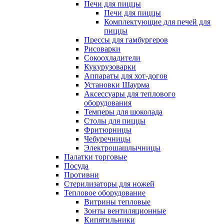
Печи для пиццы
Печи для пиццы
Комплектующие для печей для
пиццы
Прессы для гамбургеров
Рисоварки
Сокоохладители
Кукурузоварки
Аппараты для хот-догов
Установки Шаурма
Аксессуары для теплового
оборудования
Темперы для шоколада
Столы для пиццы
Фритюрницы
Чебуречницы
Электрошашлычницы
Палатки торговые
Посуда
Противни
Стерилизаторы для ножей
Тепловое оборудование
Витрины тепловые
Зонты вентиляционные
Кипятильники