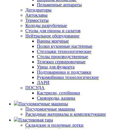
Пельменные аппараты
Дегидраторы
Автоклавы
Термостаты
Колоды разрубочные
Столы для пиццы и салатов
Нейтральное оборудование
Ванны моечные
Полки кухонные настенные
Стеллажи технологические
Столы производственные
Тележки сервировочные
Урны для фудкорта
Подтоварники и подставки
Рукомойники технологические
ЛАРИ
ПОСУДА
Кастрюли, сотейники
Сковороды, казаны
Посудомоечные машины
Посудомоечные машины
Расходные материалы и комплектующие
Пластиковая тара
Складские и полочные лотки