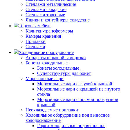
Стеллажи металлические
Стеллажи складские
Стеллажи торговые
Ящики и контейнеры складские
Торговая мебель
Калитки-трансформеры
Камеры хранения
Прилавки
Стеллажи
Холодильное оборудование
Аппараты шоковой заморозки
Бонеты холодильные
Бонеты холодильные
Суперструктуры для бонет
Морозильные лари
Морозильные лари с глухой крышкой
Морозильные лари с крышкой из гнутого
стекла
Морозильные лари с прямой прозрачной
крышкой
Неохлаждаемые прилавки
Холодильное оборудование под выносное
холодоснабжение
Горки холодильные под выносное