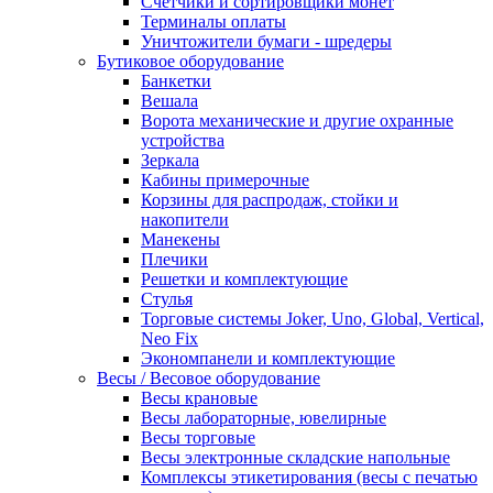
Счетчики и сортировщики монет
Терминалы оплаты
Уничтожители бумаги - шредеры
Бутиковое оборудование
Банкетки
Вешала
Ворота механические и другие охранные
устройства
Зеркала
Кабины примерочные
Корзины для распродаж, стойки и
накопители
Манекены
Плечики
Решетки и комплектующие
Стулья
Торговые системы Joker, Uno, Global, Vertical,
Neo Fix
Экономпанели и комплектующие
Весы / Весовое оборудование
Весы крановые
Весы лабораторные, ювелирные
Весы торговые
Весы электронные складские напольные
Комплексы этикетирования (весы с печатью