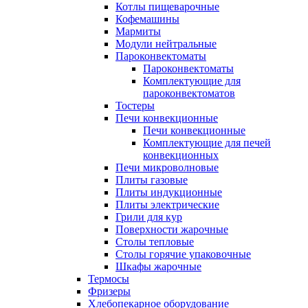
Котлы пищеварочные
Кофемашины
Мармиты
Модули нейтральные
Пароконвектоматы
Пароконвектоматы
Комплектующие для
пароконвектоматов
Тостеры
Печи конвекционные
Печи конвекционные
Комплектующие для печей
конвекционных
Печи микроволновые
Плиты газовые
Плиты индукционные
Плиты электрические
Грили для кур
Поверхности жарочные
Столы тепловые
Столы горячие упаковочные
Шкафы жарочные
Термосы
Фризеры
Хлебопекарное оборудование