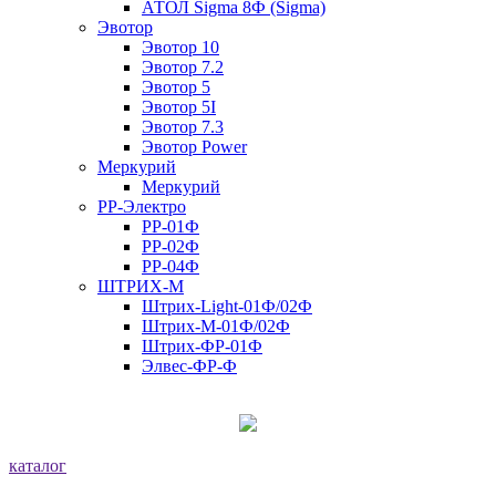
АТОЛ Sigma 8Ф (Sigma)
Эвотор
Эвотор 10
Эвотор 7.2
Эвотор 5
Эвотор 5I
Эвотор 7.3
Эвотор Power
Меркурий
Меркурий
РР-Электро
РР-01Ф
РР-02Ф
РР-04Ф
ШТРИХ-М
Штрих-Light-01Ф/02Ф
Штрих-М-01Ф/02Ф
Штрих-ФР-01Ф
Элвес-ФР-Ф
каталог