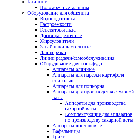
Клининг
Поломоечные машины
Оборудование для общепита
Водоподготовка
Гастроемкости
Генераторы льда
Доски разделочные
Жироуловители
Запайщики настольные
Лапшерезки
Линии раздачи/самообслуживания
Оборудование для фаст-фуда
Аппараты блинные
Аппараты для нарезки картофеля
спиралью
Аппараты для попкорна
Аппараты для производства сахарной
ваты
Аппараты для производства
сахарной ваты
Комплектующие для аппаратов
по производству сахарной ваты
Аппараты пончиковые
Вафельницы
Грили