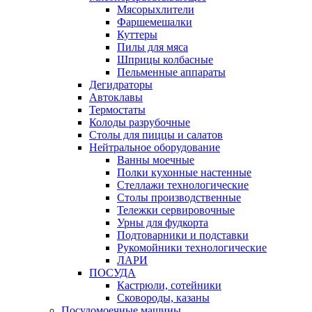
Мясорыхлители
Фаршемешалки
Куттеры
Пилы для мяса
Шприцы колбасные
Пельменные аппараты
Дегидраторы
Автоклавы
Термостаты
Колоды разрубочные
Столы для пиццы и салатов
Нейтральное оборудование
Ванны моечные
Полки кухонные настенные
Стеллажи технологические
Столы производственные
Тележки сервировочные
Урны для фудкорта
Подтоварники и подставки
Рукомойники технологические
ЛАРИ
ПОСУДА
Кастрюли, сотейники
Сковороды, казаны
Посудомоечные машины