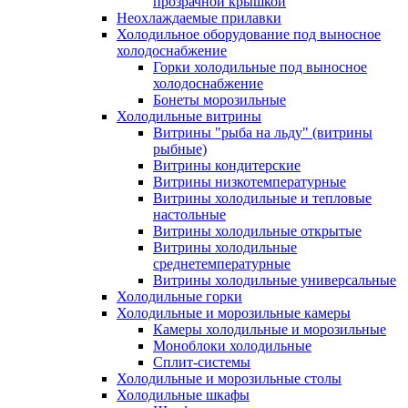
прозрачной крышкой
Неохлаждаемые прилавки
Холодильное оборудование под выносное
холодоснабжение
Горки холодильные под выносное
холодоснабжение
Бонеты морозильные
Холодильные витрины
Витрины "рыба на льду" (витрины
рыбные)
Витрины кондитерские
Витрины низкотемпературные
Витрины холодильные и тепловые
настольные
Витрины холодильные открытые
Витрины холодильные
среднетемпературные
Витрины холодильные универсальные
Холодильные горки
Холодильные и морозильные камеры
Камеры холодильные и морозильные
Моноблоки холодильные
Сплит-системы
Холодильные и морозильные столы
Холодильные шкафы