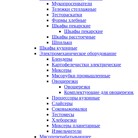
Мукопросеиватели
Тележки стеллажные
Тестораскатки
Формы хлебные
Шкафы пекарские
Шкафы пекарские
Шкафы расстоечные
Шпильки
Шкафы кухонные
Электромеханическое оборудование
Блендеры
Картофелечистки электрические
Миксеры
Мясорубки промышленные
Овощерезки
Овощерезки
Комплектующие для овощерезок
Процессоры кухонные
Слайсеры
Соковыжималки
Тестомесы
Хлеборезки
Миксеры планетарные
Измельчители
Мясоперерабатывающее