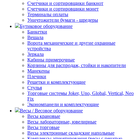
Счетчики и сортировщики банкнот
Счетчики и сортировщики монет
Терминалы оплаты
Уничтожители бумаги - шредеры
Бутиковое оборудование
Банкетки
Вешала
Ворота механические и другие охранные
устройства
Зеркала
Кабины примерочные
Корзины для распродаж, стойки и накопители
Манекены
Плечики
Решетки и комплектующие
Стулья
Торговые системы Joker, Uno, Global, Vertical, Neo
Fix
Экономпанели и комплектующие
Весы / Весовое оборудование
Весы крановые
Весы лабораторные, ювелирные
Весы торговые
Весы электронные складские напольные
Комплексы этикетирования (весы с печатью