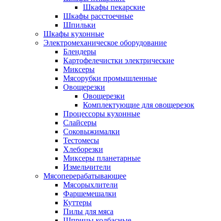
Шкафы пекарские
Шкафы расстоечные
Шпильки
Шкафы кухонные
Электромеханическое оборудование
Блендеры
Картофелечистки электрические
Миксеры
Мясорубки промышленные
Овощерезки
Овощерезки
Комплектующие для овощерезок
Процессоры кухонные
Слайсеры
Соковыжималки
Тестомесы
Хлеборезки
Миксеры планетарные
Измельчители
Мясоперерабатывающее
Мясорыхлители
Фаршемешалки
Куттеры
Пилы для мяса
Шприцы колбасные