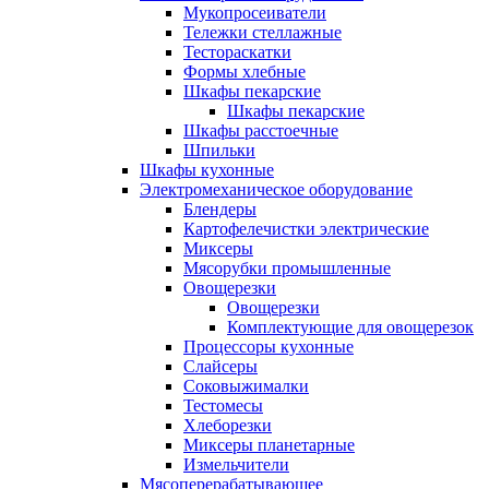
Мукопросеиватели
Тележки стеллажные
Тестораскатки
Формы хлебные
Шкафы пекарские
Шкафы пекарские
Шкафы расстоечные
Шпильки
Шкафы кухонные
Электромеханическое оборудование
Блендеры
Картофелечистки электрические
Миксеры
Мясорубки промышленные
Овощерезки
Овощерезки
Комплектующие для овощерезок
Процессоры кухонные
Слайсеры
Соковыжималки
Тестомесы
Хлеборезки
Миксеры планетарные
Измельчители
Мясоперерабатывающее