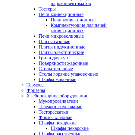
пароконвектоматов
Тостеры
Печи конвекционные
Печи конвекционные
Комплектующие для печей
конвекционных
Печи микроволновые
Плиты газовые
Плиты индукционные
Плиты электрические
Грили для кур
Поверхности жарочные
Столы тепловые
Столы горячие упаковочные
Шкафы жарочные
Термосы
Фризеры
Хлебопекарное оборудование
Мукопросеиватели
Тележки стеллажные
Тестораскатки
Формы хлебные
Шкафы пекарские
Шкафы пекарские
Шкафы расстоечные