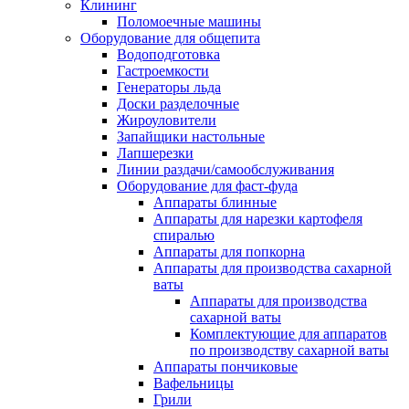
Клининг
Поломоечные машины
Оборудование для общепита
Водоподготовка
Гастроемкости
Генераторы льда
Доски разделочные
Жироуловители
Запайщики настольные
Лапшерезки
Линии раздачи/самообслуживания
Оборудование для фаст-фуда
Аппараты блинные
Аппараты для нарезки картофеля
спиралью
Аппараты для попкорна
Аппараты для производства сахарной
ваты
Аппараты для производства
сахарной ваты
Комплектующие для аппаратов
по производству сахарной ваты
Аппараты пончиковые
Вафельницы
Грили