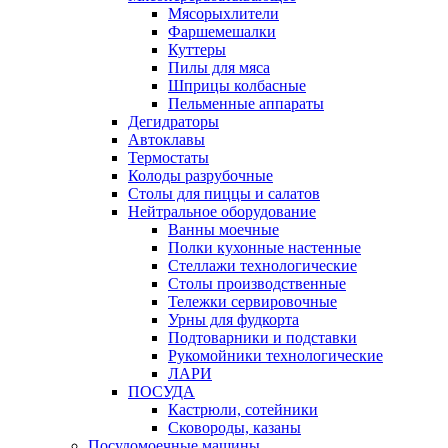
Мясорыхлители
Фаршемешалки
Куттеры
Пилы для мяса
Шприцы колбасные
Пельменные аппараты
Дегидраторы
Автоклавы
Термостаты
Колоды разрубочные
Столы для пиццы и салатов
Нейтральное оборудование
Ванны моечные
Полки кухонные настенные
Стеллажи технологические
Столы производственные
Тележки сервировочные
Урны для фудкорта
Подтоварники и подставки
Рукомойники технологические
ЛАРИ
ПОСУДА
Кастрюли, сотейники
Сковороды, казаны
Посудомоечные машины