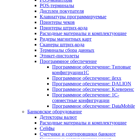
POS-терминалы
Дисплеи покупателя
Клавиатуры программируемые
Принтеры чеков
Принтеры штрих-кода
Расходные материалы и комплектующие
Ридеры магнитных карт
Сканеры штрих-кода
Терминалы сбора данных
Этикет-пистолеты
Программное обеспечение
Программное обеспечение: Типовые
конфигруации1С
Программное обеспечение: ilexx
Программное обеспечение: DALION
Программное обеспечение: Клеверенс
Программное обеспечение: 1С-
совместные конфигруации
Программное обеспечение: DataMobile
Банковское оборудование
Детекторы валют
Расходные материалы и комплектующие
Сейфы
Счетчики и сортировщики банкнот