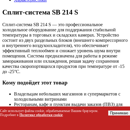
Сплит-система SB 214 S
Сплит-система SB 214 S — это профессиональное
холодильное оборудование для поддержания стабильной
температуры в торговых и складских камерах. Устройство
состоит из двух раздельных блоков (внешнего компрессорного
и внутреннего воздухоохладителя), что обеспечивает
эффективный теплообмен и снижает уровень шума внутри
помещения. Система предназначена для работы в режиме
замораживания или охлаждения, решая задачу сохранения
качества скоропортящихся продуктов при температуре от -15
до -25°C.
Кому подойдет этот товар
Владельцам небольших магазинов и супермаркетов с
холодильными витринами
Ресторанам, кафе и пунктам выдачи заказов (ПВЗ) для
хранения полуфабрикатов и напитков
Сайт использует файлы cookie, обрабатываемые Вашим браузером.
Принимаю
Складским помещениям логистических компаний,
Подробнее в
Политике обработки cookie
.
хранящим чувствительные к температуре грузы
Фармацевтическим точкам продаж для соблюдения