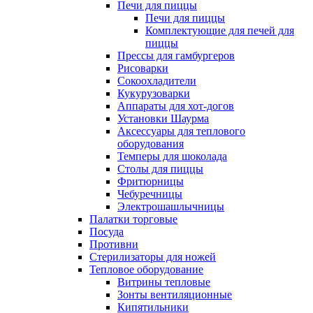
Печи для пиццы
Печи для пиццы
Комплектующие для печей для
пиццы
Прессы для гамбургеров
Рисоварки
Сокоохладители
Кукурузоварки
Аппараты для хот-догов
Установки Шаурма
Аксессуары для теплового
оборудования
Темперы для шоколада
Столы для пиццы
Фритюрницы
Чебуречницы
Электрошашлычницы
Палатки торговые
Посуда
Противни
Стерилизаторы для ножей
Тепловое оборудование
Витрины тепловые
Зонты вентиляционные
Кипятильники