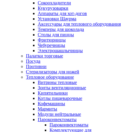
Сокоохладители
Кукурузоварки
Аппараты для хот-догов
Установки Шаурма
Аксессуары для теплового оборудования
Темперы для шоколада
Столы для пиццы
Фритюрницы
Чебуречницы
Электрошашлычницы
Палатки торговые
Посуда
Противни
Стерилизаторы для ножей
Тепловое оборудование
Витрины тепловые
Зонты вентиляционные
Кипятильники
Котлы пищеварочные
Кофемашины
Мармиты
Модули нейтральные
Пароконвектоматы
Пароконвектоматы
Комплектующие для