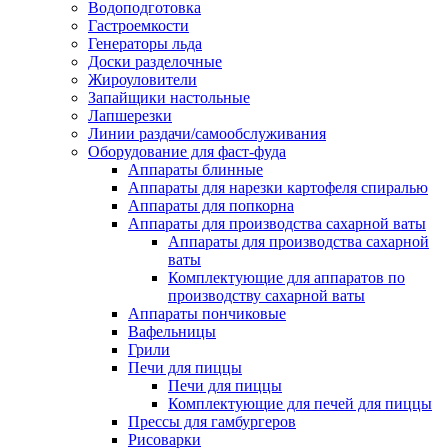
Водоподготовка
Гастроемкости
Генераторы льда
Доски разделочные
Жироуловители
Запайщики настольные
Лапшерезки
Линии раздачи/самообслуживания
Оборудование для фаст-фуда
Аппараты блинные
Аппараты для нарезки картофеля спиралью
Аппараты для попкорна
Аппараты для производства сахарной ваты
Аппараты для производства сахарной
ваты
Комплектующие для аппаратов по
производству сахарной ваты
Аппараты пончиковые
Вафельницы
Грили
Печи для пиццы
Печи для пиццы
Комплектующие для печей для пиццы
Прессы для гамбургеров
Рисоварки