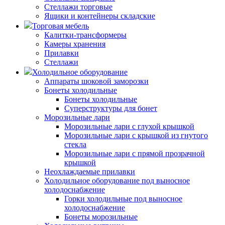
Стеллажи торговые
Ящики и контейнеры складские
Торговая мебель
Калитки-трансформеры
Камеры хранения
Прилавки
Стеллажи
Холодильное оборудование
Аппараты шоковой заморозки
Бонеты холодильные
Бонеты холодильные
Суперструктуры для бонет
Морозильные лари
Морозильные лари с глухой крышкой
Морозильные лари с крышкой из гнутого
стекла
Морозильные лари с прямой прозрачной
крышкой
Неохлаждаемые прилавки
Холодильное оборудование под выносное
холодоснабжение
Горки холодильные под выносное
холодоснабжение
Бонеты морозильные