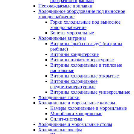
прозрачной крышкой
Неохлаждаемые прилавки
Холодильное оборудование под выносное
холодоснабжение
Горки холодильные под выносное
холодоснабжение
Бонеты морозильные
Холодильные витрины
Витрины "рыба на льду" (витрины
рыбные)
Витрины кондитерские
Витрины низкотемпературные
Витрины холодильные и тепловые
настольные
Витрины холодильные открытые
Витрины холодильные
среднетемпературные
Витрины холодильные универсальные
Холодильные горки
Холодильные и морозильные камеры
Камеры холодильные и морозильные
Моноблоки холодильные
Сплит-системы
Холодильные и морозильные столы
Холодильные шкафы