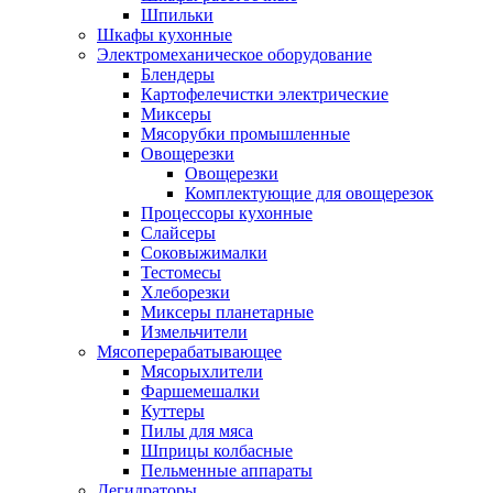
Шпильки
Шкафы кухонные
Электромеханическое оборудование
Блендеры
Картофелечистки электрические
Миксеры
Мясорубки промышленные
Овощерезки
Овощерезки
Комплектующие для овощерезок
Процессоры кухонные
Слайсеры
Соковыжималки
Тестомесы
Хлеборезки
Миксеры планетарные
Измельчители
Мясоперерабатывающее
Мясорыхлители
Фаршемешалки
Куттеры
Пилы для мяса
Шприцы колбасные
Пельменные аппараты
Дегидраторы