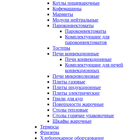
Котлы пищеварочные
Кофемашины
Мармиты
Модули нейтральные
Пароконвектоматы
Пароконвектоматы
Комплектующие для
пароконвектоматов
Тостеры
Печи конвекционные
Печи конвекционные
Комплектующие для печей
конвекционных
Печи микроволновые
Плиты газовые
Плиты индукционные
Плиты электрические
Грили для кур
Поверхности жарочные
Столы тепловые
Столы горячие упаковочные
Шкафы жарочные
Термосы
Фризеры
Хлебопекарное оборудование