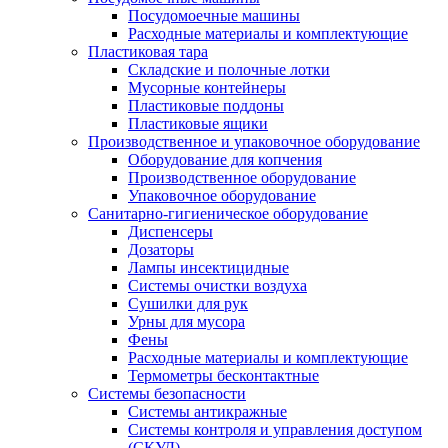
Посудомоечные машины
Расходные материалы и комплектующие
Пластиковая тара
Складские и полочные лотки
Мусорные контейнеры
Пластиковые поддоны
Пластиковые ящики
Производственное и упаковочное оборудование
Оборудование для копчения
Производственное оборудование
Упаковочное оборудование
Санитарно-гигиеническое оборудование
Диспенсеры
Дозаторы
Лампы инсектицидные
Системы очистки воздуха
Сушилки для рук
Урны для мусора
Фены
Расходные материалы и комплектующие
Термометры бесконтактные
Системы безопасности
Системы антикражные
Системы контроля и управления доступом
(СКУД)