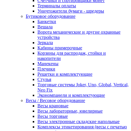
Счетчики и сортировщики монет
Терминалы оплаты
Уничтожители бумаги - шредеры
Бутиковое оборудование
Банкетки
Вешала
Ворота механические и другие охранные
устройства
Зеркала
Кабины примерочные
Корзины для распродаж, стойки и
накопители
Манекены
Плечики
Решетки и комплектующие
Стулья
Торговые системы Joker, Uno, Global, Vertical,
Neo Fix
Экономпанели и комплектующие
Весы / Весовое оборудование
Весы крановые
Весы лабораторные, ювелирные
Весы торговые
Весы электронные складские напольные
Комплексы этикетирования (весы с печатью