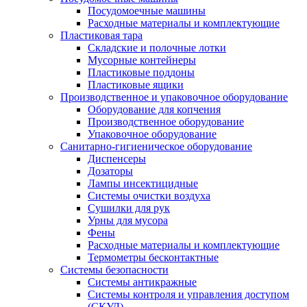
Посудомоечные машины
Расходные материалы и комплектующие
Пластиковая тара
Складские и полочные лотки
Мусорные контейнеры
Пластиковые поддоны
Пластиковые ящики
Производственное и упаковочное оборудование
Оборудование для копчения
Производственное оборудование
Упаковочное оборудование
Санитарно-гигиеническое оборудование
Диспенсеры
Дозаторы
Лампы инсектицидные
Системы очистки воздуха
Сушилки для рук
Урны для мусора
Фены
Расходные материалы и комплектующие
Термометры бесконтактные
Системы безопасности
Системы антикражные
Системы контроля и управления доступом
(СКУД)