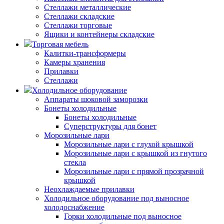
Стеллажи металлические
Стеллажи складские
Стеллажи торговые
Ящики и контейнеры складские
Торговая мебель
Калитки-трансформеры
Камеры хранения
Прилавки
Стеллажи
Холодильное оборудование
Аппараты шоковой заморозки
Бонеты холодильные
Бонеты холодильные
Суперструктуры для бонет
Морозильные лари
Морозильные лари с глухой крышкой
Морозильные лари с крышкой из гнутого
стекла
Морозильные лари с прямой прозрачной
крышкой
Неохлаждаемые прилавки
Холодильное оборудование под выносное
холодоснабжение
Горки холодильные под выносное