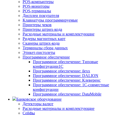
POS-компьютеры
POS-мониторы
POS-терминалы
Дисплеи покупателя
Клавиатуры программируемые
Принтеры чеков
Принтеры штрих-кода
Расходные материалы и комплектующие
Ридеры магнитных карт
Сканеры штрих-кода
Терминалы сбора данных
Этикет-пистолеты
Программное обеспечение
Программное обеспечение: Типовые
конфигруации1С
Программное обеспечение: ilexx
Программное обеспечение: DALION
Программное обеспечение: Клеверенс
Программное обеспечение: 1С-совместные
конфигруации
Программное обеспечение: DataMobile
Банковское оборудование
Детекторы валют
Расходные материалы и комплектующие
Сейфы