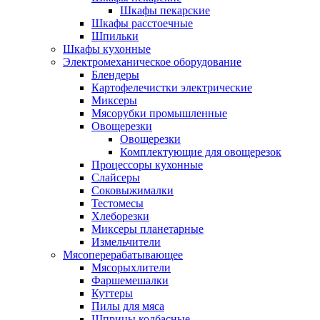
Шкафы пекарские
Шкафы расстоечные
Шпильки
Шкафы кухонные
Электромеханическое оборудование
Блендеры
Картофелечистки электрические
Миксеры
Мясорубки промышленные
Овощерезки
Овощерезки
Комплектующие для овощерезок
Процессоры кухонные
Слайсеры
Соковыжималки
Тестомесы
Хлеборезки
Миксеры планетарные
Измельчители
Мясоперерабатывающее
Мясорыхлители
Фаршемешалки
Куттеры
Пилы для мяса
Шприцы колбасные