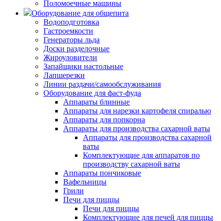
Поломоечные машины
Оборудование для общепита
Водоподготовка
Гастроемкости
Генераторы льда
Доски разделочные
Жироуловители
Запайщики настольные
Лапшерезки
Линии раздачи/самообслуживания
Оборудование для фаст-фуда
Аппараты блинные
Аппараты для нарезки картофеля спиралью
Аппараты для попкорна
Аппараты для производства сахарной ваты
Аппараты для производства сахарной
ваты
Комплектующие для аппаратов по
производству сахарной ваты
Аппараты пончиковые
Вафельницы
Грили
Печи для пиццы
Печи для пиццы
Комплектующие для печей для пиццы