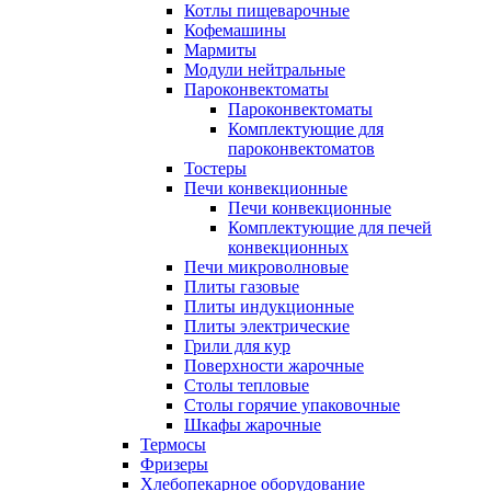
Котлы пищеварочные
Кофемашины
Мармиты
Модули нейтральные
Пароконвектоматы
Пароконвектоматы
Комплектующие для
пароконвектоматов
Тостеры
Печи конвекционные
Печи конвекционные
Комплектующие для печей
конвекционных
Печи микроволновые
Плиты газовые
Плиты индукционные
Плиты электрические
Грили для кур
Поверхности жарочные
Столы тепловые
Столы горячие упаковочные
Шкафы жарочные
Термосы
Фризеры
Хлебопекарное оборудование