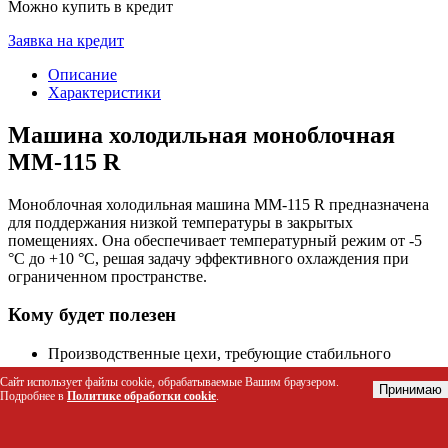
Можно купить в кредит
Заявка на кредит
Описание
Характеристики
Машина холодильная моноблочная
MM-115 R
Моноблочная холодильная машина MM-115 R предназначена
для поддержания низкой температуры в закрытых
помещениях. Она обеспечивает температурный режим от ‑5
°C до +10 °C, решая задачу эффективного охлаждения при
ограниченном пространстве.
Кому будет полезен
Производственные цехи, требующие стабильного
охлаждения продукции.
Сайт использует файлы cookie, обрабатываемые Вашим браузером.
Складские помещения, где необходимо поддерживать
Принимаю
Подробнее в
Политике обработки cookie
.
низкую температуру.
Магазины и супермаркеты для холодильных витрин и
камер.