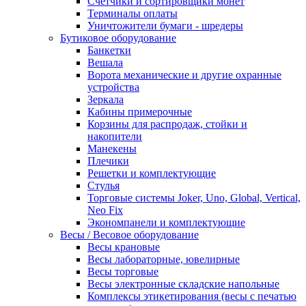
Счетчики и сортировщики монет
Терминалы оплаты
Уничтожители бумаги - шредеры
Бутиковое оборудование
Банкетки
Вешала
Ворота механические и другие охранные
устройства
Зеркала
Кабины примерочные
Корзины для распродаж, стойки и
накопители
Манекены
Плечики
Решетки и комплектующие
Стулья
Торговые системы Joker, Uno, Global, Vertical,
Neo Fix
Экономпанели и комплектующие
Весы / Весовое оборудование
Весы крановые
Весы лабораторные, ювелирные
Весы торговые
Весы электронные складские напольные
Комплексы этикетирования (весы с печатью