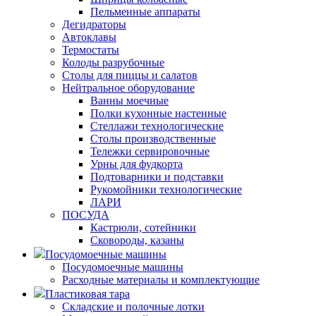
Пельменные аппараты
Дегидраторы
Автоклавы
Термостаты
Колоды разрубочные
Столы для пиццы и салатов
Нейтральное оборудование
Ванны моечные
Полки кухонные настенные
Стеллажи технологические
Столы производственные
Тележки сервировочные
Урны для фудкорта
Подтоварники и подставки
Рукомойники технологические
ЛАРИ
ПОСУДА
Кастрюли, сотейники
Сковороды, казаны
Посудомоечные машины
Посудомоечные машины
Расходные материалы и комплектующие
Пластиковая тара
Складские и полочные лотки