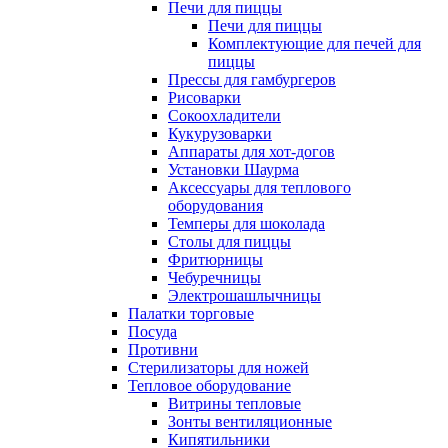
Печи для пиццы
Печи для пиццы
Комплектующие для печей для
пиццы
Прессы для гамбургеров
Рисоварки
Сокоохладители
Кукурузоварки
Аппараты для хот-догов
Установки Шаурма
Аксессуары для теплового
оборудования
Темперы для шоколада
Столы для пиццы
Фритюрницы
Чебуречницы
Электрошашлычницы
Палатки торговые
Посуда
Противни
Стерилизаторы для ножей
Тепловое оборудование
Витрины тепловые
Зонты вентиляционные
Кипятильники