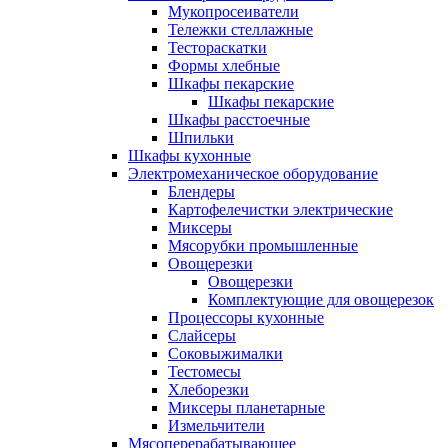
Мукопросеиватели
Тележки стеллажные
Тестораскатки
Формы хлебные
Шкафы пекарские
Шкафы пекарские
Шкафы расстоечные
Шпильки
Шкафы кухонные
Электромеханическое оборудование
Блендеры
Картофелечистки электрические
Миксеры
Мясорубки промышленные
Овощерезки
Овощерезки
Комплектующие для овощерезок
Процессоры кухонные
Слайсеры
Соковыжималки
Тестомесы
Хлеборезки
Миксеры планетарные
Измельчители
Мясоперерабатывающее