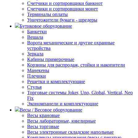
Счетчики и сортировщики банкнот
Счетчики и сортировщики монет
Терминалы оплаты
Уничтожители бумаги - шредеры
Бутиковое оборудование
Банкетки
Вешала
Ворота механические и другие охранные
устройства
Зеркала
Кабины примерочные
Корзины для распродаж, стойки и накопители
Манекены
Плечики
Решетки и комплектующие
Стулья
Торговые системы Joker, Uno, Global, Vertical, Neo
Fix
Экономпанели и комплектующие
Весы / Весовое оборудование
Весы крановые
Весы лабораторные, ювелирные
Весы торговые
Весы электронные складские напольные
Комплексы этикетирования (весы с печатью