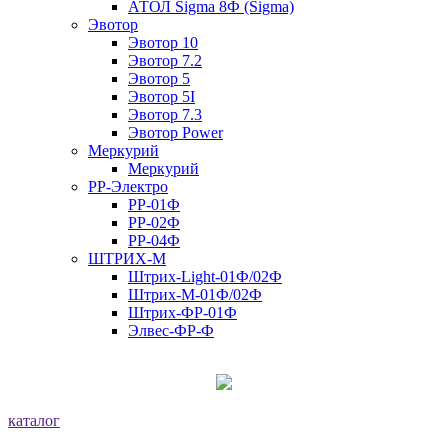
АТОЛ Sigma 8Ф (Sigma)
Эвотор
Эвотор 10
Эвотор 7.2
Эвотор 5
Эвотор 5I
Эвотор 7.3
Эвотор Power
Меркурий
Меркурий
РР-Электро
РР-01Ф
РР-02Ф
РР-04Ф
ШТРИХ-М
Штрих-Light-01Ф/02Ф
Штрих-М-01Ф/02Ф
Штрих-ФР-01Ф
Элвес-ФР-Ф
каталог