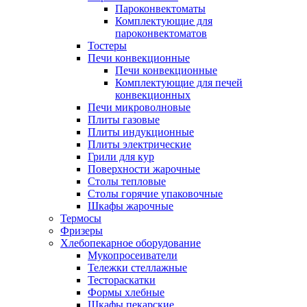
Пароконвектоматы
Комплектующие для
пароконвектоматов
Тостеры
Печи конвекционные
Печи конвекционные
Комплектующие для печей
конвекционных
Печи микроволновые
Плиты газовые
Плиты индукционные
Плиты электрические
Грили для кур
Поверхности жарочные
Столы тепловые
Столы горячие упаковочные
Шкафы жарочные
Термосы
Фризеры
Хлебопекарное оборудование
Мукопросеиватели
Тележки стеллажные
Тестораскатки
Формы хлебные
Шкафы пекарские