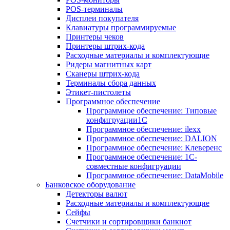
POS-терминалы
Дисплеи покупателя
Клавиатуры программируемые
Принтеры чеков
Принтеры штрих-кода
Расходные материалы и комплектующие
Ридеры магнитных карт
Сканеры штрих-кода
Терминалы сбора данных
Этикет-пистолеты
Программное обеспечение
Программное обеспечение: Типовые
конфигруации1С
Программное обеспечение: ilexx
Программное обеспечение: DALION
Программное обеспечение: Клеверенс
Программное обеспечение: 1С-
совместные конфигруации
Программное обеспечение: DataMobile
Банковское оборудование
Детекторы валют
Расходные материалы и комплектующие
Сейфы
Счетчики и сортировщики банкнот