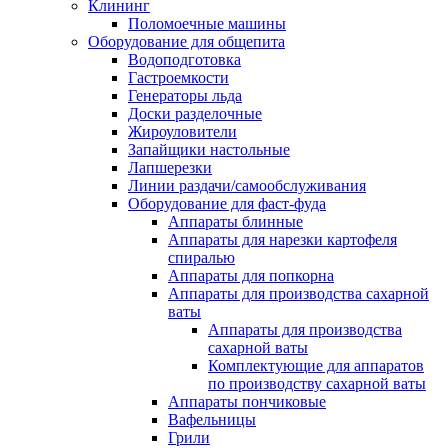
Клининг
Поломоечные машины
Оборудование для общепита
Водоподготовка
Гастроемкости
Генераторы льда
Доски разделочные
Жироуловители
Запайщики настольные
Лапшерезки
Линии раздачи/самообслуживания
Оборудование для фаст-фуда
Аппараты блинные
Аппараты для нарезки картофеля
спиралью
Аппараты для попкорна
Аппараты для производства сахарной
ваты
Аппараты для производства
сахарной ваты
Комплектующие для аппаратов
по производству сахарной ваты
Аппараты пончиковые
Вафельницы
Грили