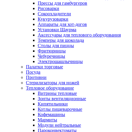
Прессы для гамбургеров
Рисоварки
Сокоохладители
Кукурузоварки
Аппараты для хот-догов
Установки Шаурма
Аксессуары для теплового оборудования
Темперы для шоколада
Столы для пиццы
Фритюрницы
Чебуречницы
Электрошашлычницы
Палатки торговые
Посуда
Противни
Стерилизаторы для ножей
Тепловое оборудование
Витрины тепловые
Зонты вентиляционные
Кипятильники
Котлы пищеварочные
Кофемашины
Мармиты
Модули нейтральные
Пароконвектоматы