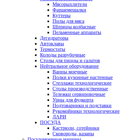
Мясорыхлители
Фаршемешалки
Куттеры
Пилы для мяса
Шприцы колбасные
Пельменные аппараты
Дегидраторы
Автоклавы
Термостаты
Колоды разрубочные
Столы для пиццы и салатов
Нейтральное оборудование
Ванны моечные
Полки кухонные настенные
Стеллажи технологические
Столы производственные
Тележки сервировочные
Урны для фудкорта
Подтоварники и подставки
Рукомойники технологические
ЛАРИ
ПОСУДА
Кастрюли, сотейники
Сковороды, казаны
Посудомоечные машины