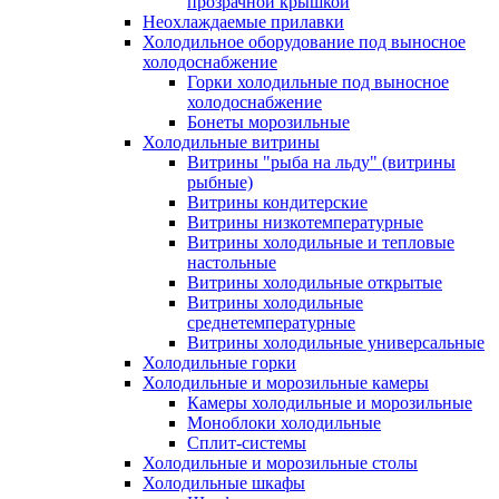
прозрачной крышкой
Неохлаждаемые прилавки
Холодильное оборудование под выносное
холодоснабжение
Горки холодильные под выносное
холодоснабжение
Бонеты морозильные
Холодильные витрины
Витрины "рыба на льду" (витрины
рыбные)
Витрины кондитерские
Витрины низкотемпературные
Витрины холодильные и тепловые
настольные
Витрины холодильные открытые
Витрины холодильные
среднетемпературные
Витрины холодильные универсальные
Холодильные горки
Холодильные и морозильные камеры
Камеры холодильные и морозильные
Моноблоки холодильные
Сплит-системы
Холодильные и морозильные столы
Холодильные шкафы