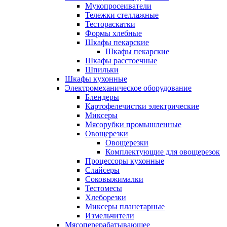
Мукопросеиватели
Тележки стеллажные
Тестораскатки
Формы хлебные
Шкафы пекарские
Шкафы пекарские
Шкафы расстоечные
Шпильки
Шкафы кухонные
Электромеханическое оборудование
Блендеры
Картофелечистки электрические
Миксеры
Мясорубки промышленные
Овощерезки
Овощерезки
Комплектующие для овощерезок
Процессоры кухонные
Слайсеры
Соковыжималки
Тестомесы
Хлеборезки
Миксеры планетарные
Измельчители
Мясоперерабатывающее