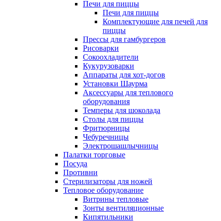
Печи для пиццы
Печи для пиццы
Комплектующие для печей для
пиццы
Прессы для гамбургеров
Рисоварки
Сокоохладители
Кукурузоварки
Аппараты для хот-догов
Установки Шаурма
Аксессуары для теплового
оборудования
Темперы для шоколада
Столы для пиццы
Фритюрницы
Чебуречницы
Электрошашлычницы
Палатки торговые
Посуда
Противни
Стерилизаторы для ножей
Тепловое оборудование
Витрины тепловые
Зонты вентиляционные
Кипятильники