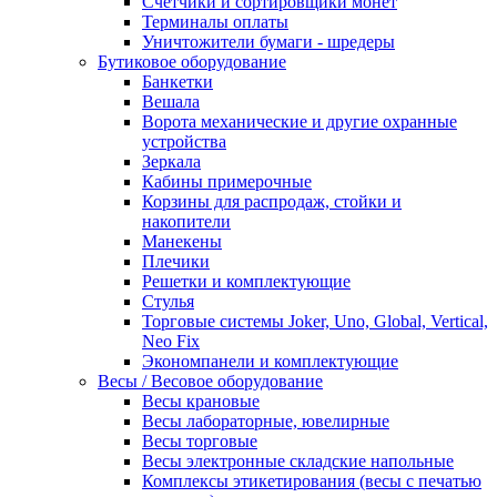
Счетчики и сортировщики монет
Терминалы оплаты
Уничтожители бумаги - шредеры
Бутиковое оборудование
Банкетки
Вешала
Ворота механические и другие охранные
устройства
Зеркала
Кабины примерочные
Корзины для распродаж, стойки и
накопители
Манекены
Плечики
Решетки и комплектующие
Стулья
Торговые системы Joker, Uno, Global, Vertical,
Neo Fix
Экономпанели и комплектующие
Весы / Весовое оборудование
Весы крановые
Весы лабораторные, ювелирные
Весы торговые
Весы электронные складские напольные
Комплексы этикетирования (весы с печатью