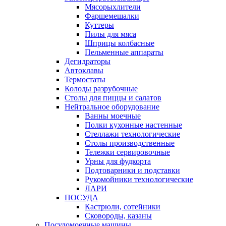
Мясорыхлители
Фаршемешалки
Куттеры
Пилы для мяса
Шприцы колбасные
Пельменные аппараты
Дегидраторы
Автоклавы
Термостаты
Колоды разрубочные
Столы для пиццы и салатов
Нейтральное оборудование
Ванны моечные
Полки кухонные настенные
Стеллажи технологические
Столы производственные
Тележки сервировочные
Урны для фудкорта
Подтоварники и подставки
Рукомойники технологические
ЛАРИ
ПОСУДА
Кастрюли, сотейники
Сковороды, казаны
Посудомоечные машины