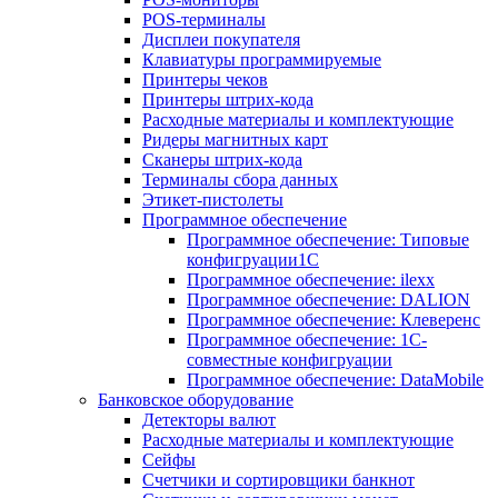
POS-терминалы
Дисплеи покупателя
Клавиатуры программируемые
Принтеры чеков
Принтеры штрих-кода
Расходные материалы и комплектующие
Ридеры магнитных карт
Сканеры штрих-кода
Терминалы сбора данных
Этикет-пистолеты
Программное обеспечение
Программное обеспечение: Типовые
конфигруации1С
Программное обеспечение: ilexx
Программное обеспечение: DALION
Программное обеспечение: Клеверенс
Программное обеспечение: 1С-
совместные конфигруации
Программное обеспечение: DataMobile
Банковское оборудование
Детекторы валют
Расходные материалы и комплектующие
Сейфы
Счетчики и сортировщики банкнот