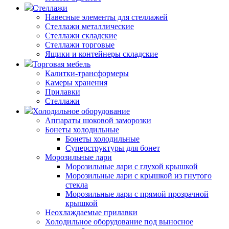
Стеллажи
Навесные элементы для стеллажей
Стеллажи металлические
Стеллажи складские
Стеллажи торговые
Ящики и контейнеры складские
Торговая мебель
Калитки-трансформеры
Камеры хранения
Прилавки
Стеллажи
Холодильное оборудование
Аппараты шоковой заморозки
Бонеты холодильные
Бонеты холодильные
Суперструктуры для бонет
Морозильные лари
Морозильные лари с глухой крышкой
Морозильные лари с крышкой из гнутого
стекла
Морозильные лари с прямой прозрачной
крышкой
Неохлаждаемые прилавки
Холодильное оборудование под выносное