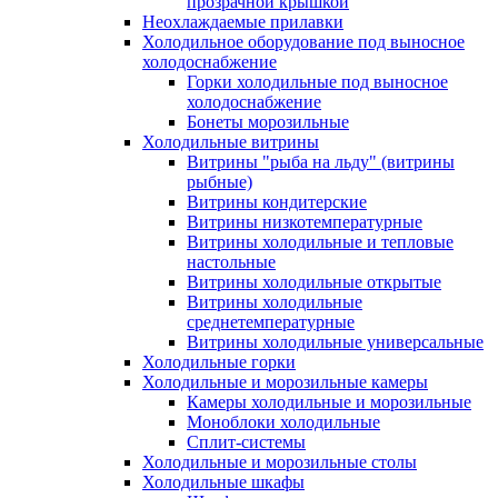
прозрачной крышкой
Неохлаждаемые прилавки
Холодильное оборудование под выносное
холодоснабжение
Горки холодильные под выносное
холодоснабжение
Бонеты морозильные
Холодильные витрины
Витрины "рыба на льду" (витрины
рыбные)
Витрины кондитерские
Витрины низкотемпературные
Витрины холодильные и тепловые
настольные
Витрины холодильные открытые
Витрины холодильные
среднетемпературные
Витрины холодильные универсальные
Холодильные горки
Холодильные и морозильные камеры
Камеры холодильные и морозильные
Моноблоки холодильные
Сплит-системы
Холодильные и морозильные столы
Холодильные шкафы