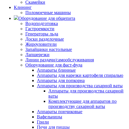
Скамейки
Клининг
Поломоечные машины
Оборудование для общепита
Водоподготовка
Гастроемкости
Генераторы льда
Доски разделочные
Жироуловители
Запайщики настольные
Лапшерезки
Линии раздачи/самообслуживания
Оборудование для фаст-фуда
Аппараты блинные
Аппараты для нарезки картофеля спиралью
Аппараты для попкорна
Аппараты для производства сахарной ваты
Аппараты для производства сахарной
ваты
Комплектующие для аппаратов по
производству сахарной ваты
Аппараты пончиковые
Вафельницы
Грили
Печи для пиццы