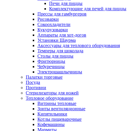
Печи для пиццы
Комплектующие для печей для пиццы
Прессы для гамбургеров
Рисоварки
Сокоохладители
Кукурузоварки
Аппараты для хот-догов
Установки Шаурма
Аксессуары для теплового оборудования
Темперы для шоколада
Столы для пиццы
Фритюрницы
Чебуречницы
Электрошашлычницы
Палатки торговые
Посуда
Противни
Стерилизаторы для ножей
Тепловое оборудование
Витрины тепловые
Зонты вентиляционные
Кипятильники
Котлы пищеварочные
Кофемашины
Мармиты