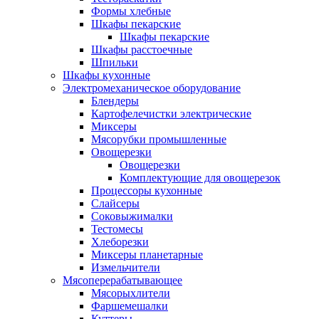
Формы хлебные
Шкафы пекарские
Шкафы пекарские
Шкафы расстоечные
Шпильки
Шкафы кухонные
Электромеханическое оборудование
Блендеры
Картофелечистки электрические
Миксеры
Мясорубки промышленные
Овощерезки
Овощерезки
Комплектующие для овощерезок
Процессоры кухонные
Слайсеры
Соковыжималки
Тестомесы
Хлеборезки
Миксеры планетарные
Измельчители
Мясоперерабатывающее
Мясорыхлители
Фаршемешалки
Куттеры