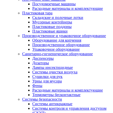
Посудомоечные машины
Расходные материалы и комплектующие
Пластиковая тара
Складские и полочные лотки
Мусорные контейнеры
Пластиковые поддоны
Пластиковые ящики
Производственное и упаковочное оборудование
Оборудование для копчения
Производственное оборудование
Упаковочное оборудование
Санитарно-гигиеническое оборудование
Диспенсеры
Дозаторы
Лампы инсектицидные
Системы очистки воздуха
Сушилки для рук
Урны для мусора
Фены
Расходные материалы и комплектующие
Термометры бесконтактные
Системы безопасности
Системы антикражные
Системы контроля и управления доступом
(СКУД)