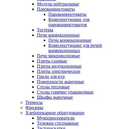
Модули нейтральные
Пароконвектоматы
Пароконвектоматы
Комплектующие для
пароконвектоматов
Тостеры
Печи конвекционные
Печи конвекционные
Комплектующие для печей
конвекционных
Печи микроволновые
Плиты газовые
Плиты индукционные
Плиты электрические
Грили для кур
Поверхности жарочные
Столы тепловые
Столы горячие упаковочные
Шкафы жарочные
Термосы
Фризеры
Хлебопекарное оборудование
Мукопросеиватели
Тележки стеллажные
Тестораскатки