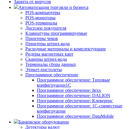
Защита от вирусов
Автоматизация торговли и бизнеса
POS-компьютеры
POS-мониторы
POS-терминалы
Дисплеи покупателя
Клавиатуры программируемые
Принтеры чеков
Принтеры штрих-кода
Расходные материалы и комплектующие
Ридеры магнитных карт
Сканеры штрих-кода
Терминалы сбора данных
Этикет-пистолеты
Программное обеспечение
Программное обеспечение: Типовые
конфигруации1С
Программное обеспечение: ilexx
Программное обеспечение: DALION
Программное обеспечение: Клеверенс
Программное обеспечение: 1С-совместные
конфигруации
Программное обеспечение: DataMobile
Банковское оборудование
Детекторы валют