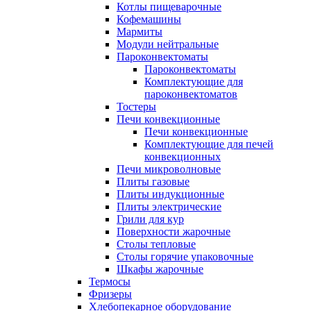
Котлы пищеварочные
Кофемашины
Мармиты
Модули нейтральные
Пароконвектоматы
Пароконвектоматы
Комплектующие для
пароконвектоматов
Тостеры
Печи конвекционные
Печи конвекционные
Комплектующие для печей
конвекционных
Печи микроволновые
Плиты газовые
Плиты индукционные
Плиты электрические
Грили для кур
Поверхности жарочные
Столы тепловые
Столы горячие упаковочные
Шкафы жарочные
Термосы
Фризеры
Хлебопекарное оборудование