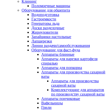
Клининг
Поломоечные машины
Оборудование для общепита
Водоподготовка
Гастроемкости
Генераторы льда
Доски разделочные
Жироуловители
Запайщики настольные
Лапшерезки
Линии раздачи/самообслуживания
Оборудование для фаст-фуда
Аппараты блинные
Аппараты для нарезки картофеля
спиралью
Аппараты для попкорна
Аппараты для производства сахарной
ваты
Аппараты для производства
сахарной ваты
Комплектующие для аппаратов
по производству сахарной ваты
Аппараты пончиковые
Вафельницы
Грили