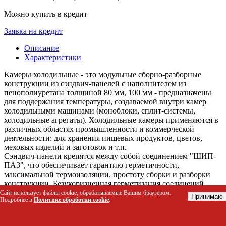
Можно купить в кредит
Заявка на кредит
Описание
Характеристики
Камеры холодильные - это модульные сборно-разборные
конструкции из сэндвич-панелей с наполнителем из
пенополиуретана толщиной 80 мм, 100 мм - предназначены
для поддержания температуры, создаваемой внутри камер
холодильными машинами (моноблоки, сплит-системы,
холодильные агрегаты). Холодильные камеры применяются в
различных областях промышленности и коммерческой
деятельности: для хранения пищевых продуктов, цветов,
меховых изделий и заготовок и т.п.
Сэндвич-панели крепятся между собой соединением "ШИП-
ПАЗ", что обеспечивает гарантию герметичности,
максимальной термоизоляции, простоту сборки и разборки
конструкции. Безукоризненная герметизация соединений,
благодаря которой холодильные камеры можно
Сайт использует файлы cookie, обрабатываемые Вашим браузером.
Принимаю
Подробнее в
Политике обработки cookie
.
эксплуатировать на улице (желательно под навесом).
Холодильные камеры возможно изготовить практически
любых размеров и конфигураций, с выступами, поворотами,