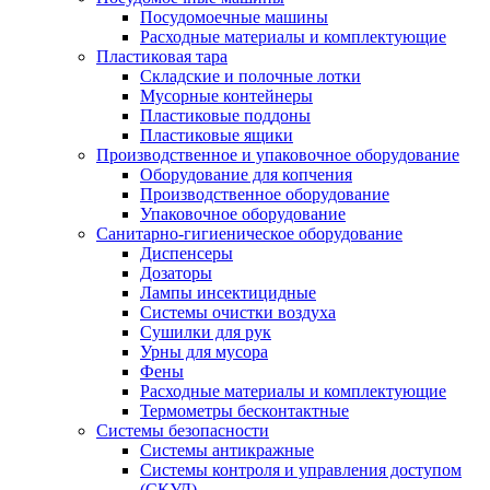
Посудомоечные машины
Расходные материалы и комплектующие
Пластиковая тара
Складские и полочные лотки
Мусорные контейнеры
Пластиковые поддоны
Пластиковые ящики
Производственное и упаковочное оборудование
Оборудование для копчения
Производственное оборудование
Упаковочное оборудование
Санитарно-гигиеническое оборудование
Диспенсеры
Дозаторы
Лампы инсектицидные
Системы очистки воздуха
Сушилки для рук
Урны для мусора
Фены
Расходные материалы и комплектующие
Термометры бесконтактные
Системы безопасности
Системы антикражные
Системы контроля и управления доступом
(СКУД)