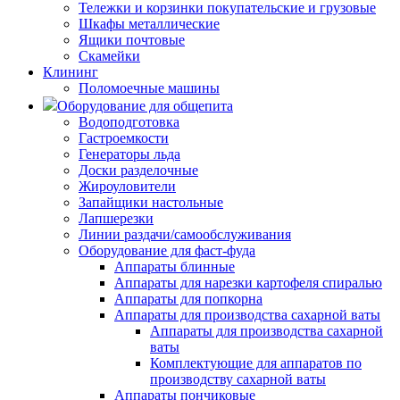
Тележки и корзинки покупательские и грузовые
Шкафы металлические
Ящики почтовые
Скамейки
Клининг
Поломоечные машины
Оборудование для общепита
Водоподготовка
Гастроемкости
Генераторы льда
Доски разделочные
Жироуловители
Запайщики настольные
Лапшерезки
Линии раздачи/самообслуживания
Оборудование для фаст-фуда
Аппараты блинные
Аппараты для нарезки картофеля спиралью
Аппараты для попкорна
Аппараты для производства сахарной ваты
Аппараты для производства сахарной
ваты
Комплектующие для аппаратов по
производству сахарной ваты
Аппараты пончиковые