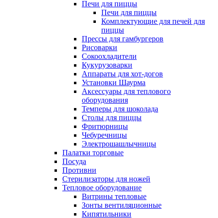
Печи для пиццы
Печи для пиццы
Комплектующие для печей для
пиццы
Прессы для гамбургеров
Рисоварки
Сокоохладители
Кукурузоварки
Аппараты для хот-догов
Установки Шаурма
Аксессуары для теплового
оборудования
Темперы для шоколада
Столы для пиццы
Фритюрницы
Чебуречницы
Электрошашлычницы
Палатки торговые
Посуда
Противни
Стерилизаторы для ножей
Тепловое оборудование
Витрины тепловые
Зонты вентиляционные
Кипятильники