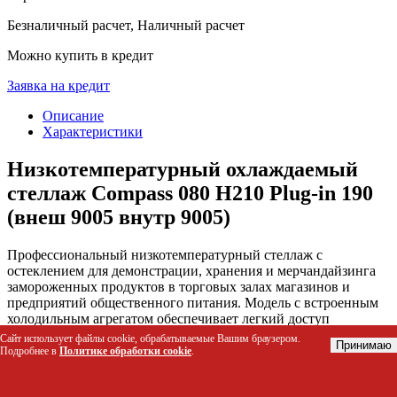
Безналичный расчет, Наличный расчет
Можно купить в кредит
Заявка на кредит
Описание
Характеристики
Низкотемпературный охлаждаемый
стеллаж Compass 080 H210 Plug-in 190
(внеш 9005 внутр 9005)
Профессиональный низкотемпературный стеллаж с
остеклением для демонстрации, хранения и мерчандайзинга
замороженных продуктов в торговых залах магазинов и
предприятий общественного питания. Модель с встроенным
холодильным агрегатом обеспечивает легкий доступ
покупателей к товарам, сохраняя продукцию при стабильной
Сайт использует файлы cookie, обрабатываемые Вашим браузером.
Принимаю
отрицательной температуре.
Подробнее в
Политике обработки cookie
.
Кому подойдет этот товар