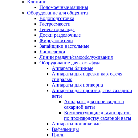
Клининг
Поломоечные машины
Оборудование для общепита
Водоподготовка
Гастроемкости
Генераторы льда
Доски разделочные
Жироуловители
Запайщики настольные
Лапшерезки
Линии раздачи/самообслуживания
Оборудование для фаст-фуда
Аппараты блинные
Аппараты для нарезки картофеля
спиралью
Аппараты для попкорна
Аппараты для производства сахарной
ваты
Аппараты для производства
сахарной ваты
Комплектующие для аппаратов
по производству сахарной ваты
Аппараты пончиковые
Вафельницы
Грили