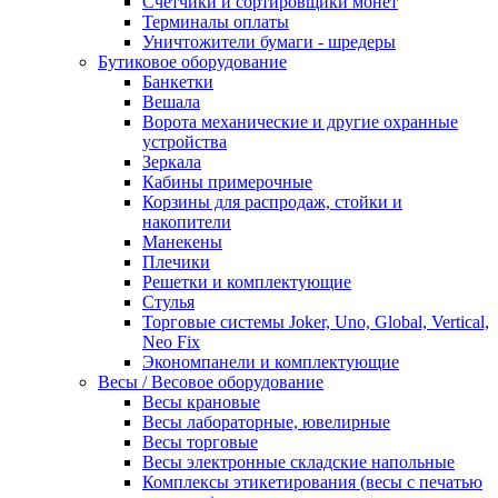
Счетчики и сортировщики монет
Терминалы оплаты
Уничтожители бумаги - шредеры
Бутиковое оборудование
Банкетки
Вешала
Ворота механические и другие охранные
устройства
Зеркала
Кабины примерочные
Корзины для распродаж, стойки и
накопители
Манекены
Плечики
Решетки и комплектующие
Стулья
Торговые системы Joker, Uno, Global, Vertical,
Neo Fix
Экономпанели и комплектующие
Весы / Весовое оборудование
Весы крановые
Весы лабораторные, ювелирные
Весы торговые
Весы электронные складские напольные
Комплексы этикетирования (весы с печатью