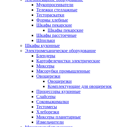
Мукопросеиватели
Тележки стеллажные
Тестораскатки
Формы хлебные
Шкафы пекарские
Шкафы пекарские
Шкафы расстоечные
Шпильки
Шкафы кухонные
Электромеханическое оборудование
Блендеры
Картофелечистки электрические
Миксеры
Мясорубки промышленные
Овощерезки
Овощерезки
Комплектующие для овощерезок
Процессоры кухонные
Слайсеры
Соковыжималки
Тестомесы
Хлеборезки
Миксеры планетарные
Измельчители