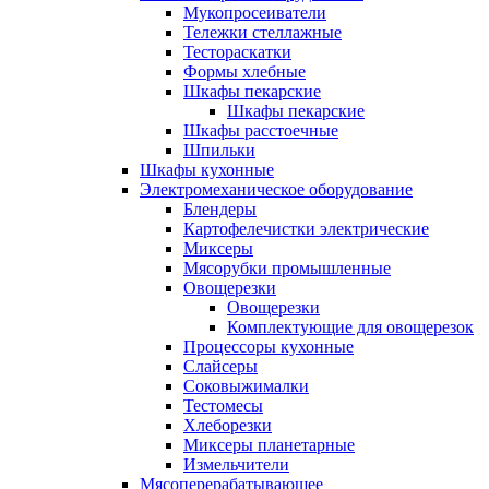
Мукопросеиватели
Тележки стеллажные
Тестораскатки
Формы хлебные
Шкафы пекарские
Шкафы пекарские
Шкафы расстоечные
Шпильки
Шкафы кухонные
Электромеханическое оборудование
Блендеры
Картофелечистки электрические
Миксеры
Мясорубки промышленные
Овощерезки
Овощерезки
Комплектующие для овощерезок
Процессоры кухонные
Слайсеры
Соковыжималки
Тестомесы
Хлеборезки
Миксеры планетарные
Измельчители
Мясоперерабатывающее