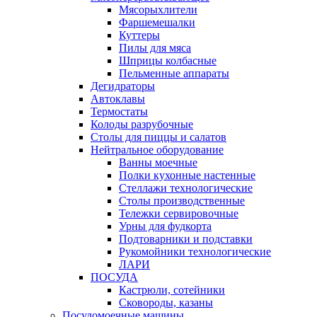
Мясорыхлители
Фаршемешалки
Куттеры
Пилы для мяса
Шприцы колбасные
Пельменные аппараты
Дегидраторы
Автоклавы
Термостаты
Колоды разрубочные
Столы для пиццы и салатов
Нейтральное оборудование
Ванны моечные
Полки кухонные настенные
Стеллажи технологические
Столы производственные
Тележки сервировочные
Урны для фудкорта
Подтоварники и подставки
Рукомойники технологические
ЛАРИ
ПОСУДА
Кастрюли, сотейники
Сковороды, казаны
Посудомоечные машины