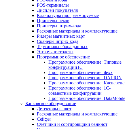
POS-терминалы
Дисплеи покупателя
Клавиатуры программируемые
Принтеры чеков
Принтеры штрих-кода
Расходные материалы и комплектующие
Ридеры магнитных карт
Сканеры штрих-кода
Терминалы сбора данных
Этикет-пистолеты
Программное обеспечение
Программное обеспечение: Типовые
конфигруации1С
Программное обеспечение: ilexx
Программное обеспечение: DALION
Программное обеспечение: Клеверенс
Программное обеспечение: 1С-
совместные конфигруации
Программное обеспечение: DataMobile
Банковское оборудование
Детекторы валют
Расходные материалы и комплектующие
Сейфы
Счетчики и сортировщики банкнот