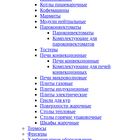
Котлы пищеварочные
Кофемашины
Мармиты
Модули нейтральные
Пароконвектоматы
Пароконвектоматы
Комплектующие для
пароконвектоматов
Тостеры
Печи конвекционные
Печи конвекционные
Комплектующие для печей
конвекционных
Печи микроволновые
Плиты газовые
Плиты индукционные
Плиты электрические
Грили для кур
Поверхности жарочные
Столы тепловые
Столы горячие упаковочные
Шкафы жарочные
Термосы
Фризеры
Хлебопекарное оборудование