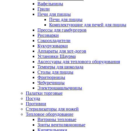
Вафельницы
Грили
Печи для пиццы
Печи для пиццы
Комплектующие для печей для пиццы
Прессы для гамбургеров
Рисоварки
Сокоохладители
Кукурузоварки
Аппараты для хот-догов
Установки Шаурма
Аксессуары для теплового оборудования
Темперы для шоколада
Столы для пиццы
Фритюрницы
Чебуречницы
Электрошашлычницы
Палатки торговые
Посуда
Противни
Стерилизаторы для ножей
Тепловое оборудование
Витрины тепловые
Зонты вентиляционные
Кипятильники