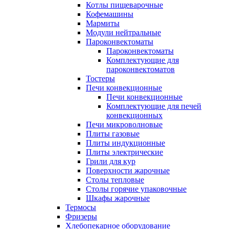
Котлы пищеварочные
Кофемашины
Мармиты
Модули нейтральные
Пароконвектоматы
Пароконвектоматы
Комплектующие для
пароконвектоматов
Тостеры
Печи конвекционные
Печи конвекционные
Комплектующие для печей
конвекционных
Печи микроволновые
Плиты газовые
Плиты индукционные
Плиты электрические
Грили для кур
Поверхности жарочные
Столы тепловые
Столы горячие упаковочные
Шкафы жарочные
Термосы
Фризеры
Хлебопекарное оборудование