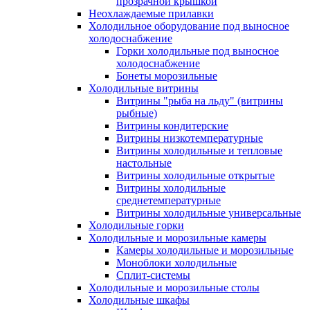
прозрачной крышкой
Неохлаждаемые прилавки
Холодильное оборудование под выносное
холодоснабжение
Горки холодильные под выносное
холодоснабжение
Бонеты морозильные
Холодильные витрины
Витрины "рыба на льду" (витрины
рыбные)
Витрины кондитерские
Витрины низкотемпературные
Витрины холодильные и тепловые
настольные
Витрины холодильные открытые
Витрины холодильные
среднетемпературные
Витрины холодильные универсальные
Холодильные горки
Холодильные и морозильные камеры
Камеры холодильные и морозильные
Моноблоки холодильные
Сплит-системы
Холодильные и морозильные столы
Холодильные шкафы