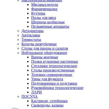
Мясоперерабатывающее
Мясорыхлители
Фаршемешалки
Куттеры
Пилы для мяса
Шприцы колбасные
Пельменные аппараты
Дегидраторы
Автоклавы
Термостаты
Колоды разрубочные
Столы для пиццы и салатов
Нейтральное оборудование
Ванны моечные
Полки кухонные настенные
Стеллажи технологические
Столы производственные
Тележки сервировочные
Урны для фудкорта
Подтоварники и подставки
Рукомойники технологические
ЛАРИ
ПОСУДА
Кастрюли, сотейники
Сковороды, казаны