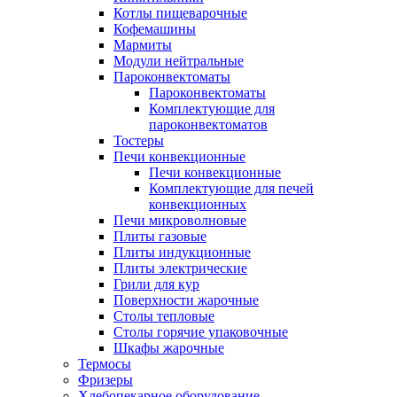
Котлы пищеварочные
Кофемашины
Мармиты
Модули нейтральные
Пароконвектоматы
Пароконвектоматы
Комплектующие для
пароконвектоматов
Тостеры
Печи конвекционные
Печи конвекционные
Комплектующие для печей
конвекционных
Печи микроволновые
Плиты газовые
Плиты индукционные
Плиты электрические
Грили для кур
Поверхности жарочные
Столы тепловые
Столы горячие упаковочные
Шкафы жарочные
Термосы
Фризеры
Хлебопекарное оборудование