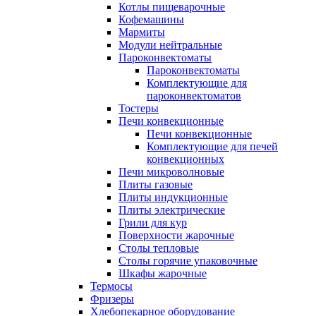
Котлы пищеварочные
Кофемашины
Мармиты
Модули нейтральные
Пароконвектоматы
Пароконвектоматы
Комплектующие для
пароконвектоматов
Тостеры
Печи конвекционные
Печи конвекционные
Комплектующие для печей
конвекционных
Печи микроволновые
Плиты газовые
Плиты индукционные
Плиты электрические
Грили для кур
Поверхности жарочные
Столы тепловые
Столы горячие упаковочные
Шкафы жарочные
Термосы
Фризеры
Хлебопекарное оборудование