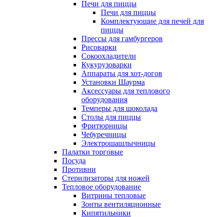
Печи для пиццы
Печи для пиццы
Комплектующие для печей для
пиццы
Прессы для гамбургеров
Рисоварки
Сокоохладители
Кукурузоварки
Аппараты для хот-догов
Установки Шаурма
Аксессуары для теплового
оборудования
Темперы для шоколада
Столы для пиццы
Фритюрницы
Чебуречницы
Электрошашлычницы
Палатки торговые
Посуда
Противни
Стерилизаторы для ножей
Тепловое оборудование
Витрины тепловые
Зонты вентиляционные
Кипятильники