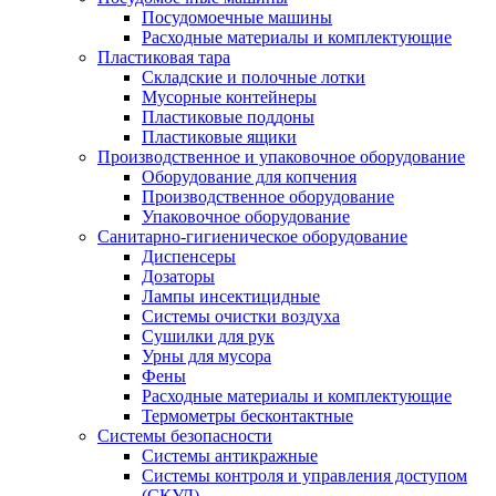
Посудомоечные машины
Расходные материалы и комплектующие
Пластиковая тара
Складские и полочные лотки
Мусорные контейнеры
Пластиковые поддоны
Пластиковые ящики
Производственное и упаковочное оборудование
Оборудование для копчения
Производственное оборудование
Упаковочное оборудование
Санитарно-гигиеническое оборудование
Диспенсеры
Дозаторы
Лампы инсектицидные
Системы очистки воздуха
Сушилки для рук
Урны для мусора
Фены
Расходные материалы и комплектующие
Термометры бесконтактные
Системы безопасности
Системы антикражные
Системы контроля и управления доступом
(СКУД)