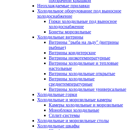
прозрачной крышкой
Неохлаждаемые прилавки
Холодильное оборудование под выносное
холодоснабжение
Горки холодильные под выносное
холодоснабжение
Бонеты морозильные
Холодильные витрины
Витрины "рыба на льду" (витрины
рыбные)
Витрины кондитерские
Витрины низкотемпературные
Витрины холодильные и тепловые
настольные
Витрины холодильные открытые
Витрины холодильные
среднетемпературные
Витрины холодильные универсальные
Холодильные горки
Холодильные и морозильные камеры
Камеры холодильные и морозильные
Моноблоки холодильные
Сплит-системы
Холодильные и морозильные столы
Холодильные шкафы