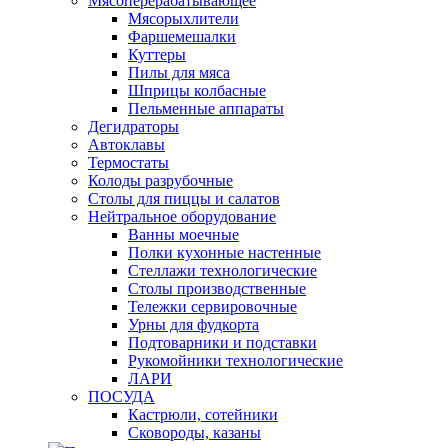
Мясоперерабатывающее
Мясорыхлители
Фаршемешалки
Куттеры
Пилы для мяса
Шприцы колбасные
Пельменные аппараты
Дегидраторы
Автоклавы
Термостаты
Колоды разрубочные
Столы для пиццы и салатов
Нейтральное оборудование
Ванны моечные
Полки кухонные настенные
Стеллажи технологические
Столы производственные
Тележки сервировочные
Урны для фудкорта
Подтоварники и подставки
Рукомойники технологические
ЛАРИ
ПОСУДА
Кастрюли, сотейники
Сковороды, казаны