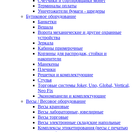
Счетчики и сортировщики монет
Терминалы оплаты
Уничтожители бумаги - шредеры
Бутиковое оборудование
Банкетки
Вешала
Ворота механические и другие охранные
устройства
Зеркала
Кабины примерочные
Корзины для распродаж, стойки и
накопители
Манекены
Плечики
Решетки и комплектующие
Стулья
Торговые системы Joker, Uno, Global, Vertical,
Neo Fix
Экономпанели и комплектующие
Весы / Весовое оборудование
Весы крановые
Весы лабораторные, ювелирные
Весы торговые
Весы электронные складские напольные
Комплексы этикетирования (весы с печатью