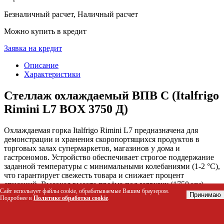
Безналичный расчет, Наличный расчет
Можно купить в кредит
Заявка на кредит
Описание
Характеристики
Стеллаж охлаждаемый ВПВ С (Italfrigo
Rimini L7 BOX 3750 Д)
Охлаждаемая горка Italfrigo Rimini L7 предназначена для
демонстрации и хранения скоропортящихся продуктов в
торговых залах супермаркетов, магазинов у дома и
гастрономов. Устройство обеспечивает строгое поддержание
заданной температуры с минимальными колебаниями (1-2 °C),
что гарантирует свежесть товара и снижает процент
списаний. Высокая высота проёма под загрузку (1750 мм)
Сайт использует файлы cookie, обрабатываемые Вашим браузером.
позволяет эффективно использовать внутреннее
Принимаю
Подробнее в
Политике обработки cookie
.
пространство, устанавливая дополнительные ярусы полок для
увеличения экспозиции.