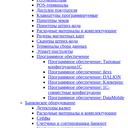
POS-терминалы
Дисплеи покупателя
Клавиатуры программируемые
Принтеры чеков
Принтеры штрих-кода
Расходные материалы и комплектующие
Ридеры магнитных карт
Сканеры штрих-кода
Терминалы сбора данных
Этикет-пистолеты
Программное обеспечение
Программное обеспечение: Типовые
конфигруации1С
Программное обеспечение: ilexx
Программное обеспечение: DALION
Программное обеспечение: Клеверенс
Программное обеспечение: 1С-
совместные конфигруации
Программное обеспечение: DataMobile
Банковское оборудование
Детекторы валют
Расходные материалы и комплектующие
Сейфы
Счетчики и сортировщики банкнот