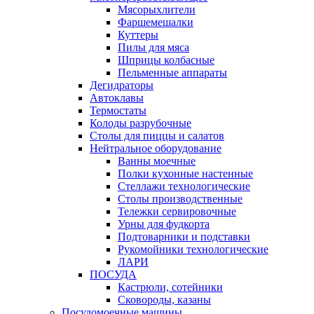
Мясорыхлители
Фаршемешалки
Куттеры
Пилы для мяса
Шприцы колбасные
Пельменные аппараты
Дегидраторы
Автоклавы
Термостаты
Колоды разрубочные
Столы для пиццы и салатов
Нейтральное оборудование
Ванны моечные
Полки кухонные настенные
Стеллажи технологические
Столы производственные
Тележки сервировочные
Урны для фудкорта
Подтоварники и подставки
Рукомойники технологические
ЛАРИ
ПОСУДА
Кастрюли, сотейники
Сковороды, казаны
Посудомоечные машины