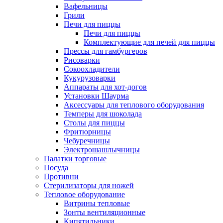
Вафельницы
Грили
Печи для пиццы
Печи для пиццы
Комплектующие для печей для пиццы
Прессы для гамбургеров
Рисоварки
Сокоохладители
Кукурузоварки
Аппараты для хот-догов
Установки Шаурма
Аксессуары для теплового оборудования
Темперы для шоколада
Столы для пиццы
Фритюрницы
Чебуречницы
Электрошашлычницы
Палатки торговые
Посуда
Противни
Стерилизаторы для ножей
Тепловое оборудование
Витрины тепловые
Зонты вентиляционные
Кипятильники