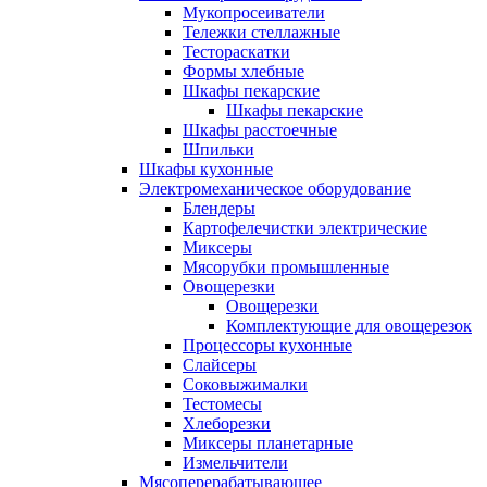
Мукопросеиватели
Тележки стеллажные
Тестораскатки
Формы хлебные
Шкафы пекарские
Шкафы пекарские
Шкафы расстоечные
Шпильки
Шкафы кухонные
Электромеханическое оборудование
Блендеры
Картофелечистки электрические
Миксеры
Мясорубки промышленные
Овощерезки
Овощерезки
Комплектующие для овощерезок
Процессоры кухонные
Слайсеры
Соковыжималки
Тестомесы
Хлеборезки
Миксеры планетарные
Измельчители
Мясоперерабатывающее