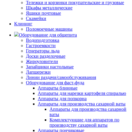
Тележки и корзинки покупательские и грузовые
Шкафы металлические
Ящики почтовые
Скамейки
Клининг
Поломоечные машины
Оборудование для общепита
Водоподготовка
Гастроемкости
Генераторы льда
Доски разделочные
Жироуловители
Запайщики настольные
Лапшерезки
Линии раздачи/самообслуживания
Оборудование для фаст-фуда
Аппараты блинные
Аппараты для нарезки картофеля спиралью
Аппараты для попкорна
Аппараты для производства сахарной ваты
Аппараты для производства сахарной
ваты
Комплектующие для аппаратов по
производству сахарной ваты
Аппараты пончиковые