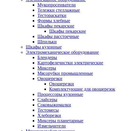
Мукопросеиватели
Тележки стеллажные
Тестораскатки
Формы хлебные
Шкафы пекарские
Шкафы пекарские
Шкафы расстоечные
Шпильки
Шкафы кухонные
Электромеханическое оборудование
Блендеры
Картофелечистки электрические
Миксеры
Мясорубки промышленные
Овощерезки
Овощерезки
Комплектующие для овощерезок
Процессоры кухонные
Слайсеры
Соковыжималки
Тестомесы
Хлеборезки
Миксеры планетарные
Измельчители