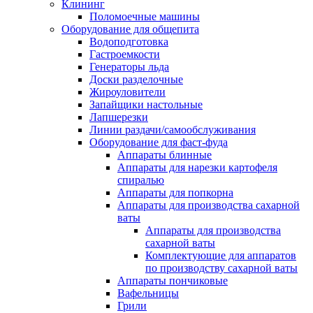
Клининг
Поломоечные машины
Оборудование для общепита
Водоподготовка
Гастроемкости
Генераторы льда
Доски разделочные
Жироуловители
Запайщики настольные
Лапшерезки
Линии раздачи/самообслуживания
Оборудование для фаст-фуда
Аппараты блинные
Аппараты для нарезки картофеля
спиралью
Аппараты для попкорна
Аппараты для производства сахарной
ваты
Аппараты для производства
сахарной ваты
Комплектующие для аппаратов
по производству сахарной ваты
Аппараты пончиковые
Вафельницы
Грили