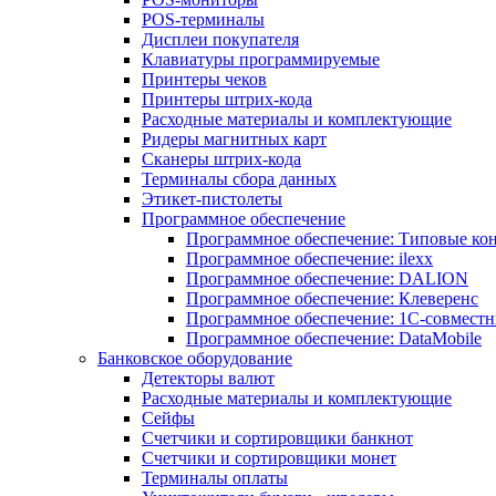
POS-терминалы
Дисплеи покупателя
Клавиатуры программируемые
Принтеры чеков
Принтеры штрих-кода
Расходные материалы и комплектующие
Ридеры магнитных карт
Сканеры штрих-кода
Терминалы сбора данных
Этикет-пистолеты
Программное обеспечение
Программное обеспечение: Типовые к
Программное обеспечение: ilexx
Программное обеспечение: DALION
Программное обеспечение: Клеверенс
Программное обеспечение: 1С-совмест
Программное обеспечение: DataMobile
Банковское оборудование
Детекторы валют
Расходные материалы и комплектующие
Сейфы
Счетчики и сортировщики банкнот
Счетчики и сортировщики монет
Терминалы оплаты