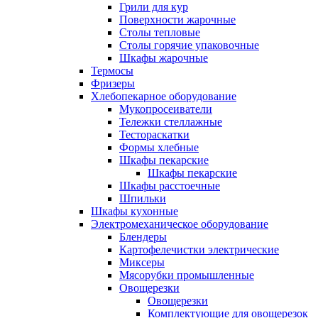
Грили для кур
Поверхности жарочные
Столы тепловые
Столы горячие упаковочные
Шкафы жарочные
Термосы
Фризеры
Хлебопекарное оборудование
Мукопросеиватели
Тележки стеллажные
Тестораскатки
Формы хлебные
Шкафы пекарские
Шкафы пекарские
Шкафы расстоечные
Шпильки
Шкафы кухонные
Электромеханическое оборудование
Блендеры
Картофелечистки электрические
Миксеры
Мясорубки промышленные
Овощерезки
Овощерезки
Комплектующие для овощерезок