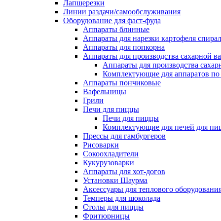
Лапшерезки
Линии раздачи/самообслуживания
Оборудование для фаст-фуда
Аппараты блинные
Аппараты для нарезки картофеля спира
Аппараты для попкорна
Аппараты для производства сахарной в
Аппараты для производства сахар
Комплектующие для аппаратов по 
Аппараты пончиковые
Вафельницы
Грили
Печи для пиццы
Печи для пиццы
Комплектующие для печей для пи
Прессы для гамбургеров
Рисоварки
Сокоохладители
Кукурузоварки
Аппараты для хот-догов
Установки Шаурма
Аксессуары для теплового оборудовани
Темперы для шоколада
Столы для пиццы
Фритюрницы