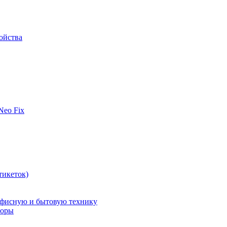
ойства
 Neo Fix
тикеток)
офисную и бытовую технику
поры