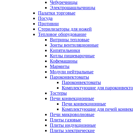
Чебуречницы
Электрошашлычницы
Палатки торговые
Посуда
Противни
Стерилизаторы для ножей
Тепловое оборудование
Витрины тепловые
Зонты вентиляционные
Кипятильники
Котлы пищеварочные
Кофемашины
Мармиты
Модули нейтральные
Пароконвектоматы
Пароконвектоматы
Комплектующие для пароконвекто
Тостеры
Печи конвекционные
Печи конвекционные
Комплектующие для печей конве
Печи микроволновые
Плиты газовые
Плиты индукционные
Плиты электрические