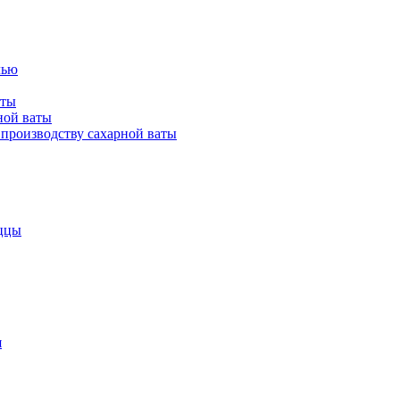
лью
аты
ной ваты
производству сахарной ваты
ццы
я