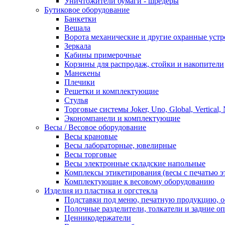
Уничтожители бумаги - шредеры
Бутиковое оборудование
Банкетки
Вешала
Ворота механические и другие охранные устр
Зеркала
Кабины примерочные
Корзины для распродаж, стойки и накопители
Манекены
Плечики
Решетки и комплектующие
Стулья
Торговые системы Joker, Uno, Global, Vertical,
Экономпанели и комплектующие
Весы / Весовое оборудование
Весы крановые
Весы лабораторные, ювелирные
Весы торговые
Весы электронные складские напольные
Комплексы этикетирования (весы с печатью э
Комплектующие к весовому оборудованию
Изделия из пластика и оргстекла
Подставки под меню, печатную продукцию, 
Полочные разделители, толкатели и задние о
Ценникодержатели