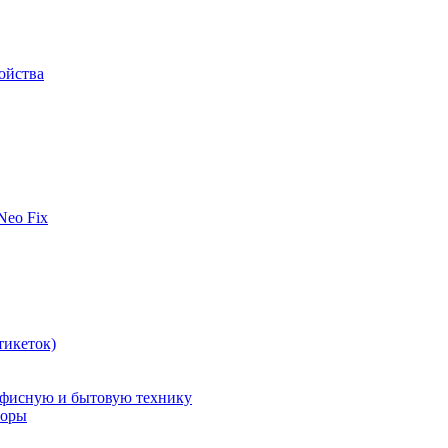
ойства
 Neo Fix
тикеток)
офисную и бытовую технику
поры