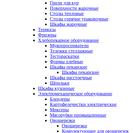
Грили для кур
Поверхности жарочные
Столы тепловые
Столы горячие упаковочные
Шкафы жарочные
Термосы
Фризеры
Хлебопекарное оборудование
Мукопросеиватели
Тележки стеллажные
Тестораскатки
Формы хлебные
Шкафы пекарские
Шкафы пекарские
Шкафы расстоечные
Шпильки
Шкафы кухонные
Электромеханическое оборудование
Блендеры
Картофелечистки электрические
Миксеры
Мясорубки промышленные
Овощерезки
Овощерезки
Комплектующие для овощерезок