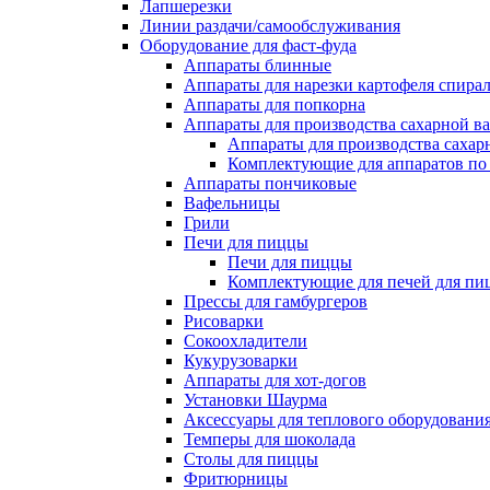
Лапшерезки
Линии раздачи/самообслуживания
Оборудование для фаст-фуда
Аппараты блинные
Аппараты для нарезки картофеля спира
Аппараты для попкорна
Аппараты для производства сахарной в
Аппараты для производства сахар
Комплектующие для аппаратов по 
Аппараты пончиковые
Вафельницы
Грили
Печи для пиццы
Печи для пиццы
Комплектующие для печей для пи
Прессы для гамбургеров
Рисоварки
Сокоохладители
Кукурузоварки
Аппараты для хот-догов
Установки Шаурма
Аксессуары для теплового оборудовани
Темперы для шоколада
Столы для пиццы
Фритюрницы