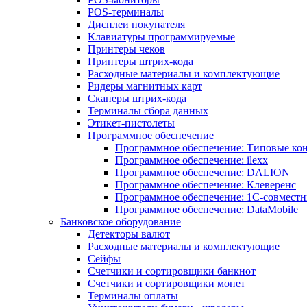
POS-терминалы
Дисплеи покупателя
Клавиатуры программируемые
Принтеры чеков
Принтеры штрих-кода
Расходные материалы и комплектующие
Ридеры магнитных карт
Сканеры штрих-кода
Терминалы сбора данных
Этикет-пистолеты
Программное обеспечение
Программное обеспечение: Типовые к
Программное обеспечение: ilexx
Программное обеспечение: DALION
Программное обеспечение: Клеверенс
Программное обеспечение: 1С-совмест
Программное обеспечение: DataMobile
Банковское оборудование
Детекторы валют
Расходные материалы и комплектующие
Сейфы
Счетчики и сортировщики банкнот
Счетчики и сортировщики монет
Терминалы оплаты