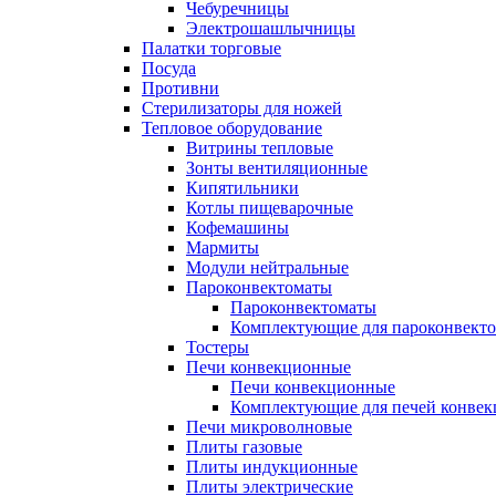
Чебуречницы
Электрошашлычницы
Палатки торговые
Посуда
Противни
Стерилизаторы для ножей
Тепловое оборудование
Витрины тепловые
Зонты вентиляционные
Кипятильники
Котлы пищеварочные
Кофемашины
Мармиты
Модули нейтральные
Пароконвектоматы
Пароконвектоматы
Комплектующие для пароконвекто
Тостеры
Печи конвекционные
Печи конвекционные
Комплектующие для печей конве
Печи микроволновые
Плиты газовые
Плиты индукционные
Плиты электрические