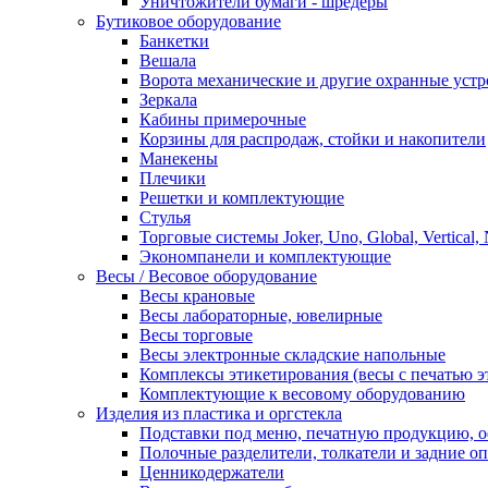
Уничтожители бумаги - шредеры
Бутиковое оборудование
Банкетки
Вешала
Ворота механические и другие охранные устр
Зеркала
Кабины примерочные
Корзины для распродаж, стойки и накопители
Манекены
Плечики
Решетки и комплектующие
Стулья
Торговые системы Joker, Uno, Global, Vertical,
Экономпанели и комплектующие
Весы / Весовое оборудование
Весы крановые
Весы лабораторные, ювелирные
Весы торговые
Весы электронные складские напольные
Комплексы этикетирования (весы с печатью э
Комплектующие к весовому оборудованию
Изделия из пластика и оргстекла
Подставки под меню, печатную продукцию, 
Полочные разделители, толкатели и задние о
Ценникодержатели