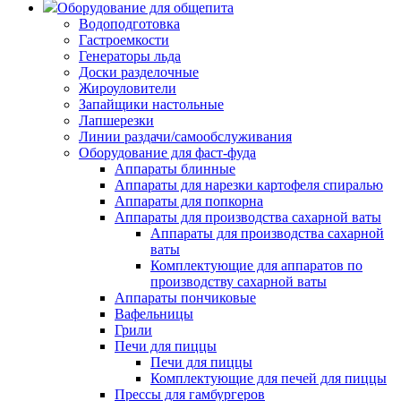
Оборудование для общепита
Водоподготовка
Гастроемкости
Генераторы льда
Доски разделочные
Жироуловители
Запайщики настольные
Лапшерезки
Линии раздачи/самообслуживания
Оборудование для фаст-фуда
Аппараты блинные
Аппараты для нарезки картофеля спиралью
Аппараты для попкорна
Аппараты для производства сахарной ваты
Аппараты для производства сахарной
ваты
Комплектующие для аппаратов по
производству сахарной ваты
Аппараты пончиковые
Вафельницы
Грили
Печи для пиццы
Печи для пиццы
Комплектующие для печей для пиццы
Прессы для гамбургеров