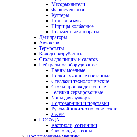
Мясорыхлители
Фаршемешалки
Куттеры
Пилы для мяса
Шприцы колбасные
Пельменные аппараты
Дегидраторы
Автоклавы
Термостаты
Колоды разрубочные
Столы для пиццы и салатов
Нейтральное оборудование
Ванны моечные
Полки кухонные настенные
Стеллажи технологические
Столы производственные
Тележки сервировочные
Урны для фудкорта
Подтоварники и подставки
Рукомойники технологические
ЛАРИ
ПОСУДА
Кастрюли, сотейники
Сковороды, казаны
Посудомоечные машины