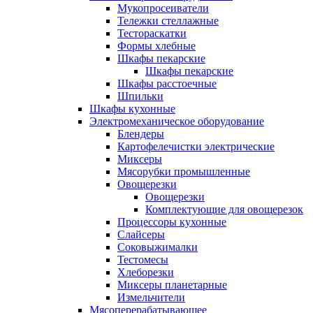
Мукопросеиватели
Тележки стеллажные
Тестораскатки
Формы хлебные
Шкафы пекарские
Шкафы пекарские
Шкафы расстоечные
Шпильки
Шкафы кухонные
Электромеханическое оборудование
Блендеры
Картофелечистки электрические
Миксеры
Мясорубки промышленные
Овощерезки
Овощерезки
Комплектующие для овощерезок
Процессоры кухонные
Слайсеры
Соковыжималки
Тестомесы
Хлеборезки
Миксеры планетарные
Измельчители
Мясоперерабатывающее