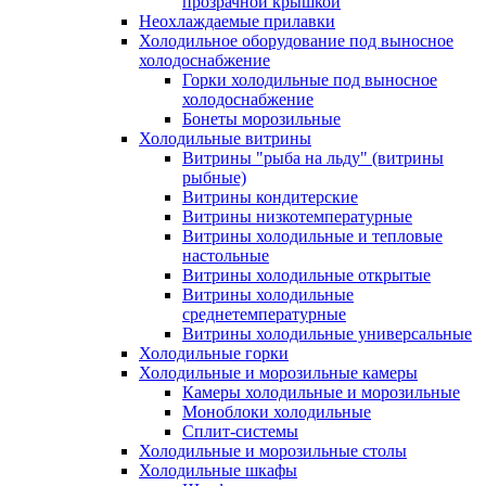
прозрачной крышкой
Неохлаждаемые прилавки
Холодильное оборудование под выносное
холодоснабжение
Горки холодильные под выносное
холодоснабжение
Бонеты морозильные
Холодильные витрины
Витрины "рыба на льду" (витрины
рыбные)
Витрины кондитерские
Витрины низкотемпературные
Витрины холодильные и тепловые
настольные
Витрины холодильные открытые
Витрины холодильные
среднетемпературные
Витрины холодильные универсальные
Холодильные горки
Холодильные и морозильные камеры
Камеры холодильные и морозильные
Моноблоки холодильные
Сплит-системы
Холодильные и морозильные столы
Холодильные шкафы