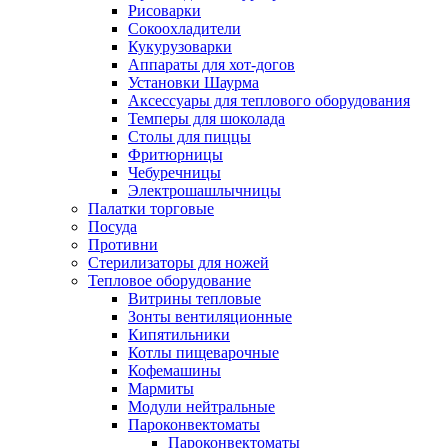
Рисоварки
Сокоохладители
Кукурузоварки
Аппараты для хот-догов
Установки Шаурма
Аксессуары для теплового оборудования
Темперы для шоколада
Столы для пиццы
Фритюрницы
Чебуречницы
Электрошашлычницы
Палатки торговые
Посуда
Противни
Стерилизаторы для ножей
Тепловое оборудование
Витрины тепловые
Зонты вентиляционные
Кипятильники
Котлы пищеварочные
Кофемашины
Мармиты
Модули нейтральные
Пароконвектоматы
Пароконвектоматы