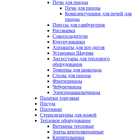
Печи для пиццы
Печи для пиццы
Комплектующие для печей для
пиццы
Прессы для гамбургеров
Рисоварки
Сокоохладители
Кукурузоварки
Аппараты для хот-догов
Установки Шаурма
Аксессуары для теплового
оборудования
Темперы для шоколада
Столы для пиццы
Фритюрницы
Чебуречницы
Электрошашлычницы
Палатки торговые
Посуда
Противни
Стерилизаторы для ножей
Тепловое оборудование
Витрины тепловые
Зонты вентиляционные
Кипятильники