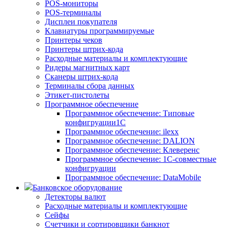
POS-мониторы
POS-терминалы
Дисплеи покупателя
Клавиатуры программируемые
Принтеры чеков
Принтеры штрих-кода
Расходные материалы и комплектующие
Ридеры магнитных карт
Сканеры штрих-кода
Терминалы сбора данных
Этикет-пистолеты
Программное обеспечение
Программное обеспечение: Типовые
конфигруации1С
Программное обеспечение: ilexx
Программное обеспечение: DALION
Программное обеспечение: Клеверенс
Программное обеспечение: 1С-совместные
конфигруации
Программное обеспечение: DataMobile
Банковское оборудование
Детекторы валют
Расходные материалы и комплектующие
Сейфы
Счетчики и сортировщики банкнот