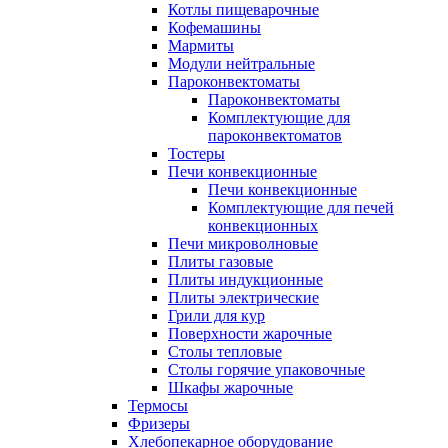
Котлы пищеварочные
Кофемашины
Мармиты
Модули нейтральные
Пароконвектоматы
Пароконвектоматы
Комплектующие для
пароконвектоматов
Тостеры
Печи конвекционные
Печи конвекционные
Комплектующие для печей
конвекционных
Печи микроволновые
Плиты газовые
Плиты индукционные
Плиты электрические
Грили для кур
Поверхности жарочные
Столы тепловые
Столы горячие упаковочные
Шкафы жарочные
Термосы
Фризеры
Хлебопекарное оборудование