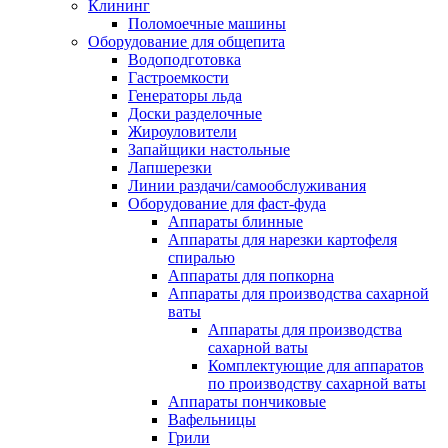
Клининг
Поломоечные машины
Оборудование для общепита
Водоподготовка
Гастроемкости
Генераторы льда
Доски разделочные
Жироуловители
Запайщики настольные
Лапшерезки
Линии раздачи/самообслуживания
Оборудование для фаст-фуда
Аппараты блинные
Аппараты для нарезки картофеля
спиралью
Аппараты для попкорна
Аппараты для производства сахарной
ваты
Аппараты для производства
сахарной ваты
Комплектующие для аппаратов
по производству сахарной ваты
Аппараты пончиковые
Вафельницы
Грили