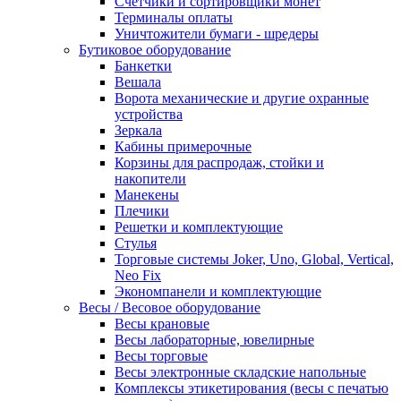
Счетчики и сортировщики монет
Терминалы оплаты
Уничтожители бумаги - шредеры
Бутиковое оборудование
Банкетки
Вешала
Ворота механические и другие охранные
устройства
Зеркала
Кабины примерочные
Корзины для распродаж, стойки и
накопители
Манекены
Плечики
Решетки и комплектующие
Стулья
Торговые системы Joker, Uno, Global, Vertical,
Neo Fix
Экономпанели и комплектующие
Весы / Весовое оборудование
Весы крановые
Весы лабораторные, ювелирные
Весы торговые
Весы электронные складские напольные
Комплексы этикетирования (весы с печатью