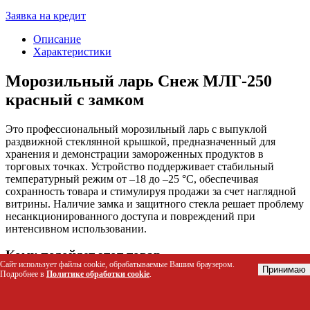
Заявка на кредит
Описание
Характеристики
Морозильный ларь Снеж МЛГ-250
красный c замком
Это профессиональный морозильный ларь с выпуклой
раздвижной стеклянной крышкой, предназначенный для
хранения и демонстрации замороженных продуктов в
торговых точках. Устройство поддерживает стабильный
температурный режим от –18 до –25 °C, обеспечивая
сохранность товара и стимулируя продажи за счет наглядной
витрины. Наличие замка и защитного стекла решает проблему
несанкционированного доступа и повреждений при
интенсивном использовании.
Кому подойдет этот товар
Сайт использует файлы cookie, обрабатываемые Вашим браузером.
Принимаю
Подробнее в
Политике обработки cookie
.
Владельцам магазинов самообслуживания (фризеры)
Персоналу супермаркетов и гипермаркетов для
организации зон с замороженными продуктами