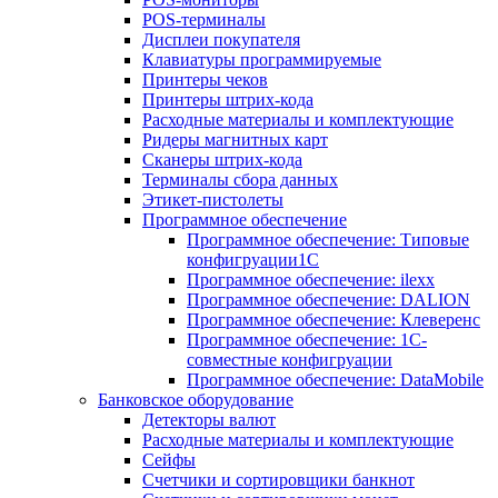
POS-терминалы
Дисплеи покупателя
Клавиатуры программируемые
Принтеры чеков
Принтеры штрих-кода
Расходные материалы и комплектующие
Ридеры магнитных карт
Сканеры штрих-кода
Терминалы сбора данных
Этикет-пистолеты
Программное обеспечение
Программное обеспечение: Типовые
конфигруации1С
Программное обеспечение: ilexx
Программное обеспечение: DALION
Программное обеспечение: Клеверенс
Программное обеспечение: 1С-
совместные конфигруации
Программное обеспечение: DataMobile
Банковское оборудование
Детекторы валют
Расходные материалы и комплектующие
Сейфы
Счетчики и сортировщики банкнот