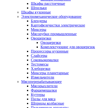
Шкафы расстоечные
Шпильки
Шкафы кухонные
Электромеханическое оборудование
Блендеры
Картофелечистки электрические
Миксеры
Мясорубки промышленные
Овощерезки
Овощерезки
Комплектующие для овощерезок
Процессоры кухонные
Слайсеры
Соковыжималки
Тестомесы
Хлеборезки
Миксеры планетарные
Измельчители
Мясоперерабатывающее
Мясорыхлители
Фаршемешалки
Куттеры
Пилы для мяса
Шприцы колбасные
Пельменные аппараты