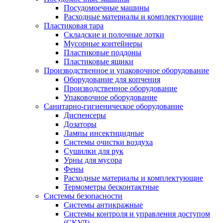
Посудомоечные машины
Расходные материалы и комплектующие
Пластиковая тара
Складские и полочные лотки
Мусорные контейнеры
Пластиковые поддоны
Пластиковые ящики
Производственное и упаковочное оборудование
Оборудование для копчения
Производственное оборудование
Упаковочное оборудование
Санитарно-гигиеническое оборудование
Диспенсеры
Дозаторы
Лампы инсектицидные
Системы очистки воздуха
Сушилки для рук
Урны для мусора
Фены
Расходные материалы и комплектующие
Термометры бесконтактные
Системы безопасности
Системы антикражные
Системы контроля и управления доступом
(СКУД)