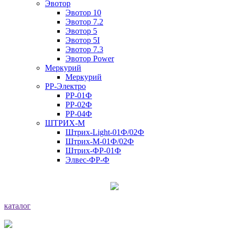
Эвотор
Эвотор 10
Эвотор 7.2
Эвотор 5
Эвотор 5I
Эвотор 7.3
Эвотор Power
Меркурий
Меркурий
РР-Электро
РР-01Ф
РР-02Ф
РР-04Ф
ШТРИХ-М
Штрих-Light-01Ф/02Ф
Штрих-М-01Ф/02Ф
Штрих-ФР-01Ф
Элвес-ФР-Ф
каталог