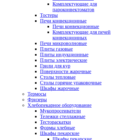
Комплектующие для
пароконвектоматов
Тостеры
Печи конвекционные
Печи конвекционные
Комплектующие для печей
конвекционных
Печи микроволновые
Плиты газовые
Плиты индукционные
Плиты электрические
Грили для кур
Поверхности жарочные
Столы тепловые
Столы горячие упаковочные
Шкафы жарочные
Термосы
Фризеры
Хлебопекарное оборудование
Мукопросеиватели
Тележки стеллажные
Тестораскатки
Формы хлебные
Шкафы пекарские
Шкафы пекарские