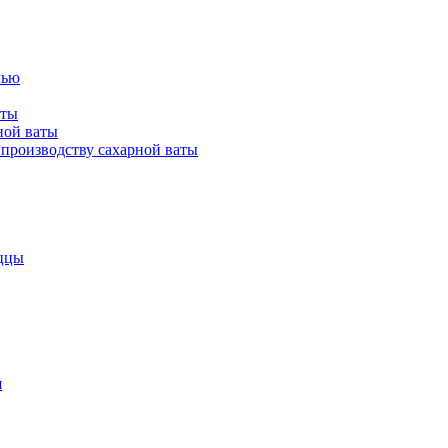
лью
аты
ной ваты
производству сахарной ваты
ццы
я