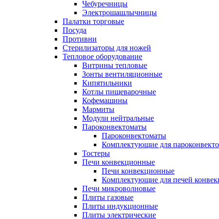
Чебуречницы
Электрошашлычницы
Палатки торговые
Посуда
Противни
Стерилизаторы для ножей
Тепловое оборудование
Витрины тепловые
Зонты вентиляционные
Кипятильники
Котлы пищеварочные
Кофемашины
Мармиты
Модули нейтральные
Пароконвектоматы
Пароконвектоматы
Комплектующие для пароконвекто
Тостеры
Печи конвекционные
Печи конвекционные
Комплектующие для печей конве
Печи микроволновые
Плиты газовые
Плиты индукционные
Плиты электрические