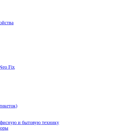
ойства
 Neo Fix
тикеток)
офисную и бытовую технику
поры