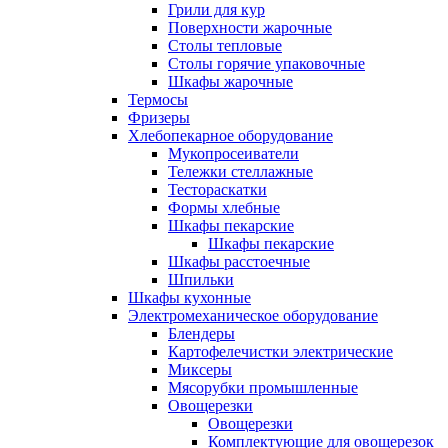
Грили для кур
Поверхности жарочные
Столы тепловые
Столы горячие упаковочные
Шкафы жарочные
Термосы
Фризеры
Хлебопекарное оборудование
Мукопросеиватели
Тележки стеллажные
Тестораскатки
Формы хлебные
Шкафы пекарские
Шкафы пекарские
Шкафы расстоечные
Шпильки
Шкафы кухонные
Электромеханическое оборудование
Блендеры
Картофелечистки электрические
Миксеры
Мясорубки промышленные
Овощерезки
Овощерезки
Комплектующие для овощерезок