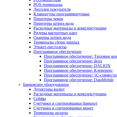
POS-терминалы
Дисплеи покупателя
Клавиатуры программируемые
Принтеры чеков
Принтеры штрих-кода
Расходные материалы и комплектующие
Ридеры магнитных карт
Сканеры штрих-кода
Терминалы сбора данных
Этикет-пистолеты
Программное обеспечение
Программное обеспечение: Типовые к
Программное обеспечение: ilexx
Программное обеспечение: DALION
Программное обеспечение: Клеверенс
Программное обеспечение: 1С-совмест
Программное обеспечение: DataMobile
Банковское оборудование
Детекторы валют
Расходные материалы и комплектующие
Сейфы
Счетчики и сортировщики банкнот
Счетчики и сортировщики монет
Терминалы оплаты