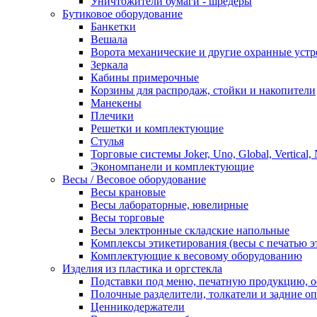
Уничтожители бумаги - шредеры
Бутиковое оборудование
Банкетки
Вешала
Ворота механические и другие охранные устр
Зеркала
Кабины примерочные
Корзины для распродаж, стойки и накопители
Манекены
Плечики
Решетки и комплектующие
Стулья
Торговые системы Joker, Uno, Global, Vertical,
Экономпанели и комплектующие
Весы / Весовое оборудование
Весы крановые
Весы лабораторные, ювелирные
Весы торговые
Весы электронные складские напольные
Комплексы этикетирования (весы с печатью э
Комплектующие к весовому оборудованию
Изделия из пластика и оргстекла
Подставки под меню, печатную продукцию, 
Полочные разделители, толкатели и задние о
Ценникодержатели