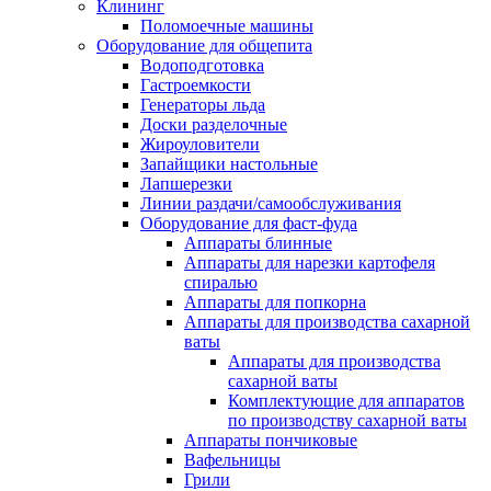
Клининг
Поломоечные машины
Оборудование для общепита
Водоподготовка
Гастроемкости
Генераторы льда
Доски разделочные
Жироуловители
Запайщики настольные
Лапшерезки
Линии раздачи/самообслуживания
Оборудование для фаст-фуда
Аппараты блинные
Аппараты для нарезки картофеля
спиралью
Аппараты для попкорна
Аппараты для производства сахарной
ваты
Аппараты для производства
сахарной ваты
Комплектующие для аппаратов
по производству сахарной ваты
Аппараты пончиковые
Вафельницы
Грили