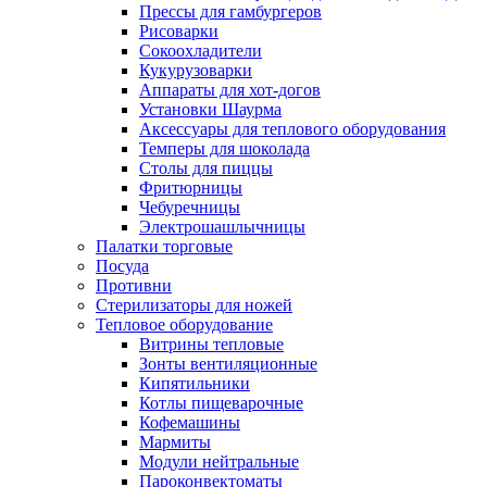
Прессы для гамбургеров
Рисоварки
Сокоохладители
Кукурузоварки
Аппараты для хот-догов
Установки Шаурма
Аксессуары для теплового оборудования
Темперы для шоколада
Столы для пиццы
Фритюрницы
Чебуречницы
Электрошашлычницы
Палатки торговые
Посуда
Противни
Стерилизаторы для ножей
Тепловое оборудование
Витрины тепловые
Зонты вентиляционные
Кипятильники
Котлы пищеварочные
Кофемашины
Мармиты
Модули нейтральные
Пароконвектоматы