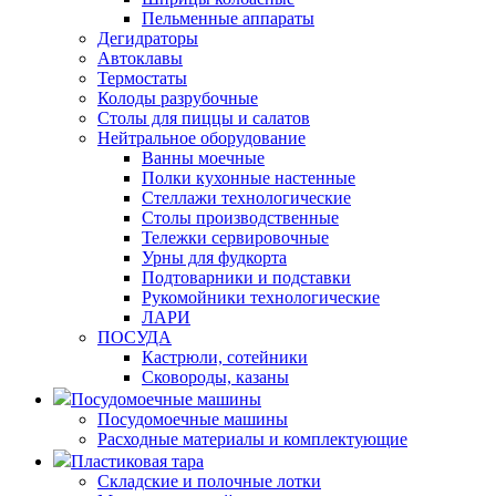
Пельменные аппараты
Дегидраторы
Автоклавы
Термостаты
Колоды разрубочные
Столы для пиццы и салатов
Нейтральное оборудование
Ванны моечные
Полки кухонные настенные
Стеллажи технологические
Столы производственные
Тележки сервировочные
Урны для фудкорта
Подтоварники и подставки
Рукомойники технологические
ЛАРИ
ПОСУДА
Кастрюли, сотейники
Сковороды, казаны
Посудомоечные машины
Посудомоечные машины
Расходные материалы и комплектующие
Пластиковая тара
Складские и полочные лотки