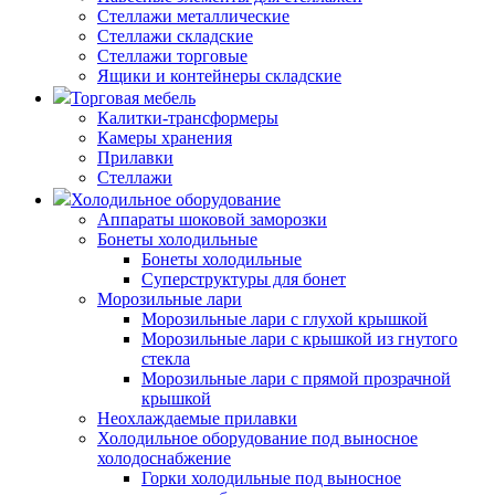
Стеллажи металлические
Стеллажи складские
Стеллажи торговые
Ящики и контейнеры складские
Торговая мебель
Калитки-трансформеры
Камеры хранения
Прилавки
Стеллажи
Холодильное оборудование
Аппараты шоковой заморозки
Бонеты холодильные
Бонеты холодильные
Суперструктуры для бонет
Морозильные лари
Морозильные лари с глухой крышкой
Морозильные лари с крышкой из гнутого
стекла
Морозильные лари с прямой прозрачной
крышкой
Неохлаждаемые прилавки
Холодильное оборудование под выносное
холодоснабжение
Горки холодильные под выносное