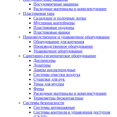
Посудомоечные машины
Расходные материалы и комплектующие
Пластиковая тара
Складские и полочные лотки
Мусорные контейнеры
Пластиковые поддоны
Пластиковые ящики
Производственное и упаковочное оборудование
Оборудование для копчения
Производственное оборудование
Упаковочное оборудование
Санитарно-гигиеническое оборудование
Диспенсеры
Дозаторы
Лампы инсектицидные
Системы очистки воздуха
Сушилки для рук
Урны для мусора
Фены
Расходные материалы и комплектующие
Термометры бесконтактные
Системы безопасности
Системы антикражные
Системы контроля и управления доступом
(СКУД)