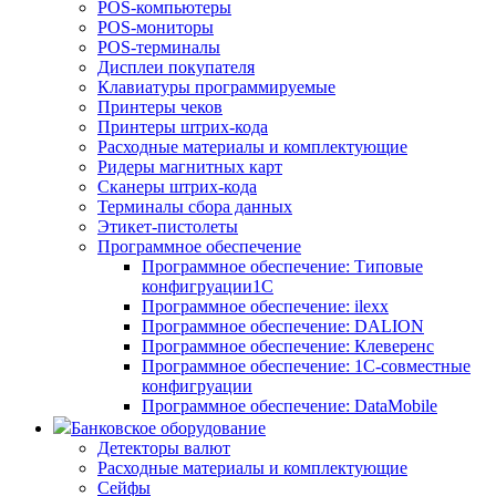
POS-компьютеры
POS-мониторы
POS-терминалы
Дисплеи покупателя
Клавиатуры программируемые
Принтеры чеков
Принтеры штрих-кода
Расходные материалы и комплектующие
Ридеры магнитных карт
Сканеры штрих-кода
Терминалы сбора данных
Этикет-пистолеты
Программное обеспечение
Программное обеспечение: Типовые
конфигруации1С
Программное обеспечение: ilexx
Программное обеспечение: DALION
Программное обеспечение: Клеверенс
Программное обеспечение: 1С-совместные
конфигруации
Программное обеспечение: DataMobile
Банковское оборудование
Детекторы валют
Расходные материалы и комплектующие
Сейфы