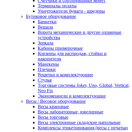
Счетчики и сортировщики монет
Терминалы оплаты
Уничтожители бумаги - шредеры
Бутиковое оборудование
Банкетки
Вешала
Ворота механические и другие охранные
устройства
Зеркала
Кабины примерочные
Корзины для распродаж, стойки и
накопители
Манекены
Плечики
Решетки и комплектующие
Стулья
Торговые системы Joker, Uno, Global, Vertical,
Neo Fix
Экономпанели и комплектующие
Весы / Весовое оборудование
Весы крановые
Весы лабораторные, ювелирные
Весы торговые
Весы электронные складские напольные
Комплексы этикетирования (весы с печатью