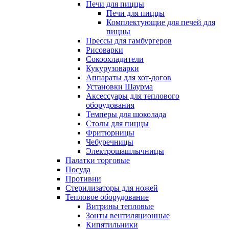
Печи для пиццы
Печи для пиццы
Комплектующие для печей для
пиццы
Прессы для гамбургеров
Рисоварки
Сокоохладители
Кукурузоварки
Аппараты для хот-догов
Установки Шаурма
Аксессуары для теплового
оборудования
Темперы для шоколада
Столы для пиццы
Фритюрницы
Чебуречницы
Электрошашлычницы
Палатки торговые
Посуда
Противни
Стерилизаторы для ножей
Тепловое оборудование
Витрины тепловые
Зонты вентиляционные
Кипятильники