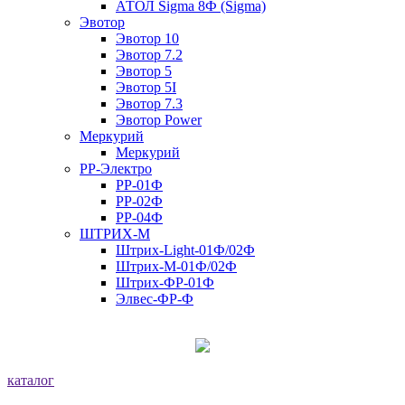
АТОЛ Sigma 8Ф (Sigma)
Эвотор
Эвотор 10
Эвотор 7.2
Эвотор 5
Эвотор 5I
Эвотор 7.3
Эвотор Power
Меркурий
Меркурий
РР-Электро
РР-01Ф
РР-02Ф
РР-04Ф
ШТРИХ-М
Штрих-Light-01Ф/02Ф
Штрих-М-01Ф/02Ф
Штрих-ФР-01Ф
Элвес-ФР-Ф
каталог