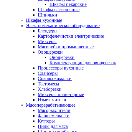
Шкафы пекарские
Шкафы расстоечные
Шпильки
Шкафы кухонные
Электромеханическое оборудование
Блендеры
Картофелечистки электрические
Миксеры
Мясорубки промышленные
Овощерезки
Овощерезки
Комплектующие для овощерезок
Процессоры кухонные
Слайсеры
Соковыжималки
Тестомесы
Хлеборезки
Миксеры планетарные
Измельчители
Мясоперерабатывающее
Мясорыхлители
Фаршемешалки
Куттеры
Пилы для мяса
Шприцы колбасные