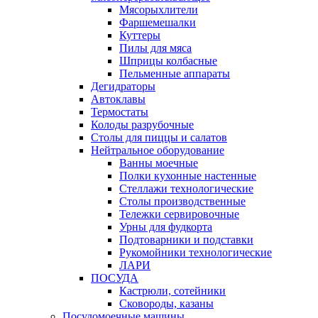
Мясорыхлители
Фаршемешалки
Куттеры
Пилы для мяса
Шприцы колбасные
Пельменные аппараты
Дегидраторы
Автоклавы
Термостаты
Колоды разрубочные
Столы для пиццы и салатов
Нейтральное оборудование
Ванны моечные
Полки кухонные настенные
Стеллажи технологические
Столы производственные
Тележки сервировочные
Урны для фудкорта
Подтоварники и подставки
Рукомойники технологические
ЛАРИ
ПОСУДА
Кастрюли, сотейники
Сковороды, казаны
Посудомоечные машины