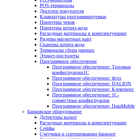
POS-терминалы
Дисплеи покупателя
Клавиатуры программируемые
Принтеры чеков
Принтеры штрих-кода
Расходные материалы и комплектующие
Ридеры магнитных карт
Сканеры штрих-кода
Терминалы сбора данных
Этикет-пистолеты
Программное обеспечение
Программное обеспечение: Типовые
конфигруации1С
Программное обеспечение: ilexx
Программное обеспечение: DALION
Программное обеспечение: Клеверенс
Программное обеспечение: 1С-
совместные конфигруации
Программное обеспечение: DataMobile
Банковское оборудование
Детекторы валют
Расходные материалы и комплектующие
Сейфы
Счетчики и сортировщики банкнот