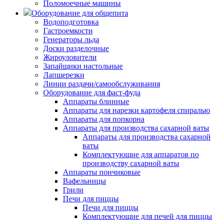
Поломоечные машины
Оборудование для общепита
Водоподготовка
Гастроемкости
Генераторы льда
Доски разделочные
Жироуловители
Запайщики настольные
Лапшерезки
Линии раздачи/самообслуживания
Оборудование для фаст-фуда
Аппараты блинные
Аппараты для нарезки картофеля спиралью
Аппараты для попкорна
Аппараты для производства сахарной ваты
Аппараты для производства сахарной
ваты
Комплектующие для аппаратов по
производству сахарной ваты
Аппараты пончиковые
Вафельницы
Грили
Печи для пиццы
Печи для пиццы
Комплектующие для печей для пиццы