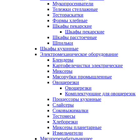
Мукопросеиватели
Тележки стеллажные
Тестораскатки
Формы хлебные
Шкафы пекарские
Шкафы пекарские
Шкафы расстоечные
Шпильки
Шкафы кухонные
Электромеханическое оборудование
Блендеры
Картофелечистки электрические
Миксеры
Мясорубки промышленные
Овощерезки
Овощерезки
Комплектующие для овощерезок
Процессоры кухонные
Слайсеры
Соковыжималки
Тестомесы
Хлеборезки
Миксеры планетарные
Измельчители
Мясоперерабатывающее