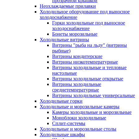
прозрачной крышкой
Неохлаждаемые прилавки
Холодильное оборудование под выносное
холодоснабжение
Горки холодильные под выносное
холодоснабжение
Бонеты морозильные
Холодильные витрины
Витрины "рыба на льду" (витрины
рыбные)
Витрины кондитерские
Витрины низкотемпературные
Витрины холодильные и тепловые
настольные
Витрины холодильные открытые
Витрины холодильные
среднетемпературные
Витрины холодильные универсальные
Холодильные горки
Холодильные и морозильные камеры
Камеры холодильные и морозильные
Моноблоки холодильные
Сплит-системы
Холодильные и морозильные столы
Холодильные шкафы