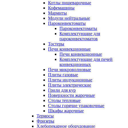
Котлы пищеварочные
Кофемашины
Мармиты
Модули нейтральные
Пароконвектоматы
Пароконвектоматы
Комплектующие для
пароконвектоматов
Тостеры
Печи конвекционные
Печи конвекционные
Комплектующие для печей
конвекционных
Печи микроволновые
Плиты газовые
Плиты индукционные
Плиты электрические
Грили для кур
Поверхности жарочные
Столы тепловые
Столы горячие упаковочные
Шкафы жарочные
Термосы
Фризеры
Хлебопекарное оборудование