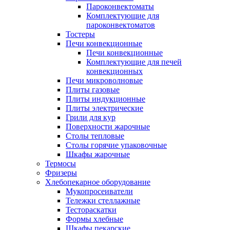
Пароконвектоматы
Комплектующие для
пароконвектоматов
Тостеры
Печи конвекционные
Печи конвекционные
Комплектующие для печей
конвекционных
Печи микроволновые
Плиты газовые
Плиты индукционные
Плиты электрические
Грили для кур
Поверхности жарочные
Столы тепловые
Столы горячие упаковочные
Шкафы жарочные
Термосы
Фризеры
Хлебопекарное оборудование
Мукопросеиватели
Тележки стеллажные
Тестораскатки
Формы хлебные
Шкафы пекарские