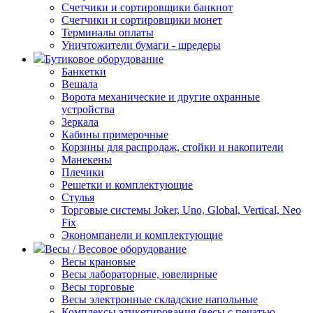
Счетчики и сортировщики банкнот
Счетчики и сортировщики монет
Терминалы оплаты
Уничтожители бумаги - шредеры
Бутиковое оборудование
Банкетки
Вешала
Ворота механические и другие охранные
устройства
Зеркала
Кабины примерочные
Корзины для распродаж, стойки и накопители
Манекены
Плечики
Решетки и комплектующие
Стулья
Торговые системы Joker, Uno, Global, Vertical, Neo
Fix
Экономпанели и комплектующие
Весы / Весовое оборудование
Весы крановые
Весы лабораторные, ювелирные
Весы торговые
Весы электронные складские напольные
Комплексы этикетирования (весы с печатью