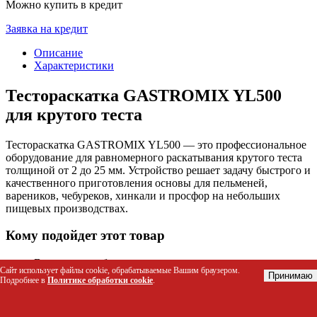
Можно купить в кредит
Заявка на кредит
Описание
Характеристики
Тестораскатка GASTROMIX YL500
для крутого теста
Тестораскатка GASTROMIX YL500 — это профессиональное
оборудование для равномерного раскатывания крутого теста
толщиной от 2 до 25 мм. Устройство решает задачу быстрого и
качественного приготовления основы для пельменей,
вареников, чебуреков, хинкали и просфор на небольших
пищевых производствах.
Кому подойдет этот товар
Владельцы небольших пекарен и кондитерских цехов
Сайт использует файлы cookie, обрабатываемые Вашим браузером.
Производители полуфабрикатов (пельмени, вареники,
Принимаю
Подробнее в
Политике обработки cookie
.
чебуреки)
Персонал столовых и кафе с высокой проходимостью
Хлебозаводы, выпускающие изделия из крутого теста