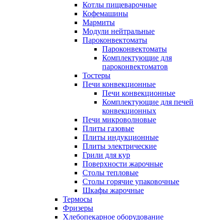
Котлы пищеварочные
Кофемашины
Мармиты
Модули нейтральные
Пароконвектоматы
Пароконвектоматы
Комплектующие для
пароконвектоматов
Тостеры
Печи конвекционные
Печи конвекционные
Комплектующие для печей
конвекционных
Печи микроволновые
Плиты газовые
Плиты индукционные
Плиты электрические
Грили для кур
Поверхности жарочные
Столы тепловые
Столы горячие упаковочные
Шкафы жарочные
Термосы
Фризеры
Хлебопекарное оборудование