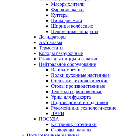
Мясорыхлители
Фаршемешалки
Куттеры
Пилы для мяса
Шприцы колбасные
Пельменные аппараты
Дегидраторы
Автоклавы
Термостаты
Колоды разрубочные
Столы для пиццы и салатов
Нейтральное оборудование
Ванны моечные
Полки кухонные настенные
Стеллажи технологические
Столы производственные
Тележки сервировочные
Урны для фудкорта
Подтоварники и подставки
Рукомойники технологические
ЛАРИ
ПОСУДА
Кастрюли, сотейники
Сковороды, казаны
Посудомоечные машины