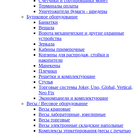
Счетчики и сортировщики монет
Терминалы оплаты
Уничтожители бумаги - шредеры
Бутиковое оборудование
Банкетки
Вешала
Ворота механические и другие охранные
устройства
Зеркала
Кабины примерочные
Корзины для распродаж, стойки и
накопители
Манекены
Плечики
Решетки и комплектующие
Стулья
Торговые системы Joker, Uno, Global, Vertical,
Neo Fix
Экономпанели и комплектующие
Весы / Весовое оборудование
Весы крановые
Весы лабораторные, ювелирные
Весы торговые
Весы электронные складские напольные
Комплексы этикетирования (весы с печатью