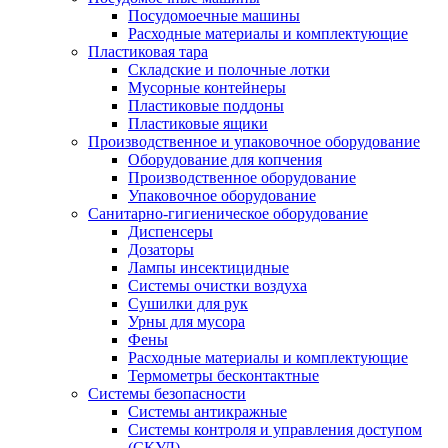
Посудомоечные машины
Расходные материалы и комплектующие
Пластиковая тара
Складские и полочные лотки
Мусорные контейнеры
Пластиковые поддоны
Пластиковые ящики
Производственное и упаковочное оборудование
Оборудование для копчения
Производственное оборудование
Упаковочное оборудование
Санитарно-гигиеническое оборудование
Диспенсеры
Дозаторы
Лампы инсектицидные
Системы очистки воздуха
Сушилки для рук
Урны для мусора
Фены
Расходные материалы и комплектующие
Термометры бесконтактные
Системы безопасности
Системы антикражные
Системы контроля и управления доступом
(СКУД)