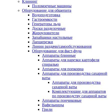
Клининг
Поломоечные машины
Оборудование для общепита
Водоподготовка
Гастроемкости
Генераторы льда
Доски разделочные
Жироуловители
Запайщики настольные
Лапшерезки
Линии раздачи/самообслуживания
Оборудование для фаст-фуда
Аппараты блинные
Аппараты для нарезки картофеля
спиралью
Аппараты для попкорна
Аппараты для производства сахарной
ваты
Аппараты для производства
сахарной ваты
Комплектующие для аппаратов
по производству сахарной ваты
Аппараты пончиковые
Вафельницы
Грили