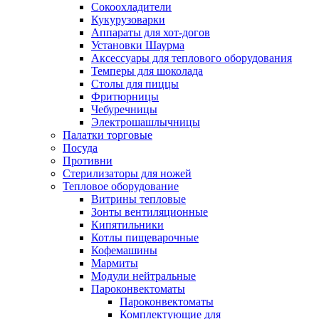
Сокоохладители
Кукурузоварки
Аппараты для хот-догов
Установки Шаурма
Аксессуары для теплового оборудования
Темперы для шоколада
Столы для пиццы
Фритюрницы
Чебуречницы
Электрошашлычницы
Палатки торговые
Посуда
Противни
Стерилизаторы для ножей
Тепловое оборудование
Витрины тепловые
Зонты вентиляционные
Кипятильники
Котлы пищеварочные
Кофемашины
Мармиты
Модули нейтральные
Пароконвектоматы
Пароконвектоматы
Комплектующие для