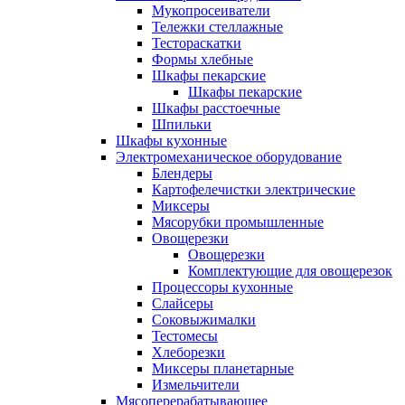
Мукопросеиватели
Тележки стеллажные
Тестораскатки
Формы хлебные
Шкафы пекарские
Шкафы пекарские
Шкафы расстоечные
Шпильки
Шкафы кухонные
Электромеханическое оборудование
Блендеры
Картофелечистки электрические
Миксеры
Мясорубки промышленные
Овощерезки
Овощерезки
Комплектующие для овощерезок
Процессоры кухонные
Слайсеры
Соковыжималки
Тестомесы
Хлеборезки
Миксеры планетарные
Измельчители
Мясоперерабатывающее