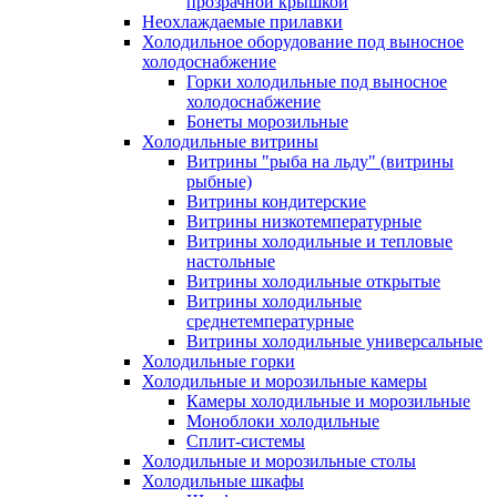
прозрачной крышкой
Неохлаждаемые прилавки
Холодильное оборудование под выносное
холодоснабжение
Горки холодильные под выносное
холодоснабжение
Бонеты морозильные
Холодильные витрины
Витрины "рыба на льду" (витрины
рыбные)
Витрины кондитерские
Витрины низкотемпературные
Витрины холодильные и тепловые
настольные
Витрины холодильные открытые
Витрины холодильные
среднетемпературные
Витрины холодильные универсальные
Холодильные горки
Холодильные и морозильные камеры
Камеры холодильные и морозильные
Моноблоки холодильные
Сплит-системы
Холодильные и морозильные столы
Холодильные шкафы