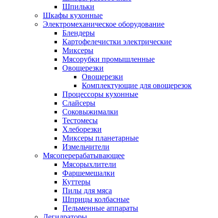
Шпильки
Шкафы кухонные
Электромеханическое оборудование
Блендеры
Картофелечистки электрические
Миксеры
Мясорубки промышленные
Овощерезки
Овощерезки
Комплектующие для овощерезок
Процессоры кухонные
Слайсеры
Соковыжималки
Тестомесы
Хлеборезки
Миксеры планетарные
Измельчители
Мясоперерабатывающее
Мясорыхлители
Фаршемешалки
Куттеры
Пилы для мяса
Шприцы колбасные
Пельменные аппараты
Дегидраторы