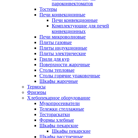
пароконвектоматов
Тостеры
Печи конвекционные
Печи конвекционные
Комплектующие для печей
конвекционных
Печи микроволновые
Плиты газовые
Плиты индукционные
Плиты электрические
Грили для кур
Поверхности жарочные
Столы тепловые
Столы горячие упаковочные
Шкафы жарочные
Термосы
Фризеры
Хлебопекарное оборудование
Мукопросеиватели
Тележки стеллажные
Тестораскатки
Формы хлебные
Шкафы пекарские
Шкафы пекарские
Шкафы расстоечные