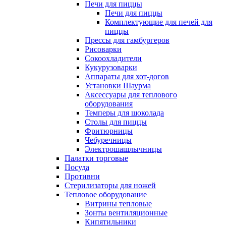
Печи для пиццы
Печи для пиццы
Комплектующие для печей для
пиццы
Прессы для гамбургеров
Рисоварки
Сокоохладители
Кукурузоварки
Аппараты для хот-догов
Установки Шаурма
Аксессуары для теплового
оборудования
Темперы для шоколада
Столы для пиццы
Фритюрницы
Чебуречницы
Электрошашлычницы
Палатки торговые
Посуда
Противни
Стерилизаторы для ножей
Тепловое оборудование
Витрины тепловые
Зонты вентиляционные
Кипятильники