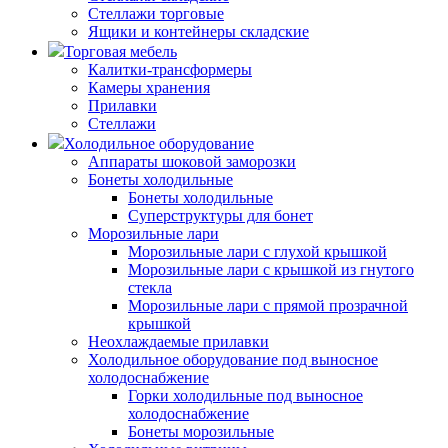
Стеллажи торговые
Ящики и контейнеры складские
Торговая мебель
Калитки-трансформеры
Камеры хранения
Прилавки
Стеллажи
Холодильное оборудование
Аппараты шоковой заморозки
Бонеты холодильные
Бонеты холодильные
Суперструктуры для бонет
Морозильные лари
Морозильные лари с глухой крышкой
Морозильные лари с крышкой из гнутого
стекла
Морозильные лари с прямой прозрачной
крышкой
Неохлаждаемые прилавки
Холодильное оборудование под выносное
холодоснабжение
Горки холодильные под выносное
холодоснабжение
Бонеты морозильные