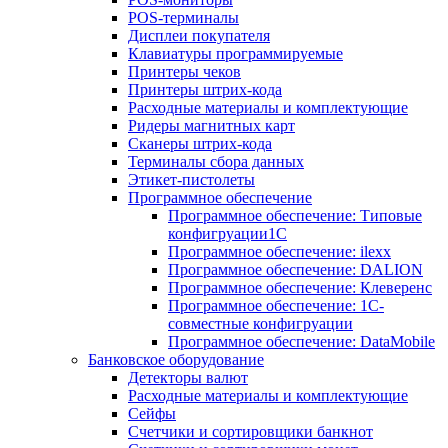
POS-терминалы
Дисплеи покупателя
Клавиатуры программируемые
Принтеры чеков
Принтеры штрих-кода
Расходные материалы и комплектующие
Ридеры магнитных карт
Сканеры штрих-кода
Терминалы сбора данных
Этикет-пистолеты
Программное обеспечение
Программное обеспечение: Типовые
конфигруации1С
Программное обеспечение: ilexx
Программное обеспечение: DALION
Программное обеспечение: Клеверенс
Программное обеспечение: 1С-
совместные конфигруации
Программное обеспечение: DataMobile
Банковское оборудование
Детекторы валют
Расходные материалы и комплектующие
Сейфы
Счетчики и сортировщики банкнот