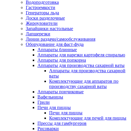
Водоподготовка
Гастроемкости
Генераторы льда
Доски разделочные
Жироуловители
Запайщики настольные
Лапшерезки
Линии раздачи/самообслуживания
Оборудование для фаст-фуда
Аппараты блинные
Аппараты для нарезки картофеля спиралью
Аппараты для попкорна
Аппараты для производства сахарной ваты
Аппараты для производства сахарной
ваты
Комплектующие для аппаратов по
производству сахарной ваты
Аппараты пончиковые
Вафельницы
Грили
Печи для пиццы
Печи для пиццы
Комплектующие для печей для пиццы
Прессы для гамбургеров
Рисоварки