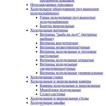
прозрачной крышкой
Неохлаждаемые прилавки
Холодильное оборудование под выносное
холодоснабжение
Горки холодильные под выносное
холодоснабжение
Бонеты морозильные
Холодильные витрины
Витрины "рыба на льду" (витрины
рыбные)
Витрины кондитерские
Витрины низкотемпературные
Витрины холодильные и тепловые
настольные
Витрины холодильные открытые
Витрины холодильные
среднетемпературные
Витрины холодильные универсальные
Холодильные горки
Холодильные и морозильные камеры
Камеры холодильные и морозильные
Моноблоки холодильные
Сплит-системы
Холодильные и морозильные столы
Холодильные шкафы