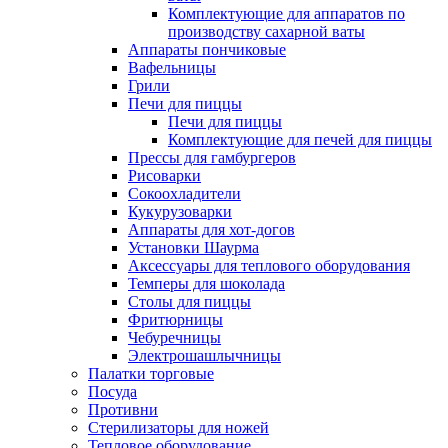
Комплектующие для аппаратов по
производству сахарной ваты
Аппараты пончиковые
Вафельницы
Грили
Печи для пиццы
Печи для пиццы
Комплектующие для печей для пиццы
Прессы для гамбургеров
Рисоварки
Сокоохладители
Кукурузоварки
Аппараты для хот-догов
Установки Шаурма
Аксессуары для теплового оборудования
Темперы для шоколада
Столы для пиццы
Фритюрницы
Чебуречницы
Электрошашлычницы
Палатки торговые
Посуда
Противни
Стерилизаторы для ножей
Тепловое оборудование