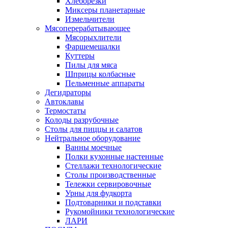
Хлеборезки
Миксеры планетарные
Измельчители
Мясоперерабатывающее
Мясорыхлители
Фаршемешалки
Куттеры
Пилы для мяса
Шприцы колбасные
Пельменные аппараты
Дегидраторы
Автоклавы
Термостаты
Колоды разрубочные
Столы для пиццы и салатов
Нейтральное оборудование
Ванны моечные
Полки кухонные настенные
Стеллажи технологические
Столы производственные
Тележки сервировочные
Урны для фудкорта
Подтоварники и подставки
Рукомойники технологические
ЛАРИ