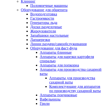
Клининг
Поломоечные машины
Оборудование для общепита
Водоподготовка
Гастроемкости
Генераторы льда
Доски разделочные
Жироуловители
Запайщики настольные
Лапшерезки
Линии раздачи/самообслуживания
Оборудование для фаст-фуда
Аппараты блинные
Аппараты для нарезки картофеля
спиралью
Аппараты для попкорна
Аппараты для производства сахарной
ваты
Аппараты для производства
сахарной ваты
Комплектующие для аппаратов
по производству сахарной ваты
Аппараты пончиковые
Вафельницы
Грили