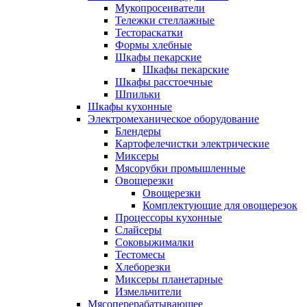
Мукопросеиватели
Тележки стеллажные
Тестораскатки
Формы хлебные
Шкафы пекарские
Шкафы пекарские
Шкафы расстоечные
Шпильки
Шкафы кухонные
Электромеханическое оборудование
Блендеры
Картофелечистки электрические
Миксеры
Мясорубки промышленные
Овощерезки
Овощерезки
Комплектующие для овощерезок
Процессоры кухонные
Слайсеры
Соковыжималки
Тестомесы
Хлеборезки
Миксеры планетарные
Измельчители
Мясоперерабатывающее