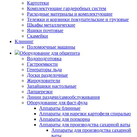
Картотеки
Комплектующие гардеробных систем
Расходные материалы и комплектующие
Тележки и корзинки покупательские и грузовые
Шкафы металлические
Ящики почтовые
Скамейки
Клининг
Поломоечные машины
Оборудование для общепита
Водоподготовка
Гастроемкости
Генераторы льда
Доски разделочные
Жироуловители
Запайщики настольные
Лапшерезки
Линии раздачи/самообслуживания
Оборудование для фаст-фуда
Аппараты блинные
Аппараты для нарезки картофеля спиралью
Аппараты для попкорна
Аппараты для производства сахарной ваты
Аппараты для производства сахарной
ваты