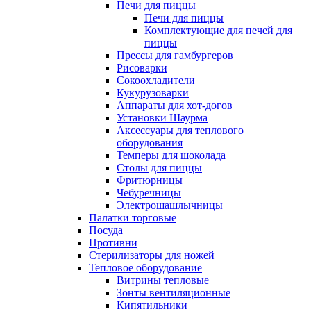
Печи для пиццы
Печи для пиццы
Комплектующие для печей для
пиццы
Прессы для гамбургеров
Рисоварки
Сокоохладители
Кукурузоварки
Аппараты для хот-догов
Установки Шаурма
Аксессуары для теплового
оборудования
Темперы для шоколада
Столы для пиццы
Фритюрницы
Чебуречницы
Электрошашлычницы
Палатки торговые
Посуда
Противни
Стерилизаторы для ножей
Тепловое оборудование
Витрины тепловые
Зонты вентиляционные
Кипятильники