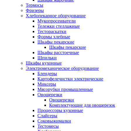
Термосы
Фризеры
Хлебопекарное оборудование
Мукопросеиватели
Тележки стеллажные
Тестораскатки
Формы хлебные
Шкафы пекарские
Шкафы пекарские
Шкафы расстоечные
Шпильки
Шкафы кухонные
Электромеханическое оборудование
Блендеры
Картофелечистки электрические
Миксеры
Мясорубки промышленные
Овощерезки
Овощерезки
Комплектующие для овощерезок
Процессоры кухонные
Слайсеры
Соковыжималки
Тестомесы