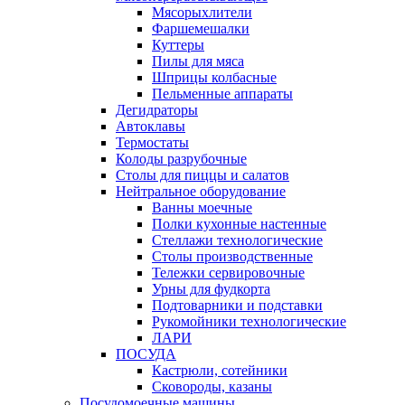
Мясорыхлители
Фаршемешалки
Куттеры
Пилы для мяса
Шприцы колбасные
Пельменные аппараты
Дегидраторы
Автоклавы
Термостаты
Колоды разрубочные
Столы для пиццы и салатов
Нейтральное оборудование
Ванны моечные
Полки кухонные настенные
Стеллажи технологические
Столы производственные
Тележки сервировочные
Урны для фудкорта
Подтоварники и подставки
Рукомойники технологические
ЛАРИ
ПОСУДА
Кастрюли, сотейники
Сковороды, казаны
Посудомоечные машины