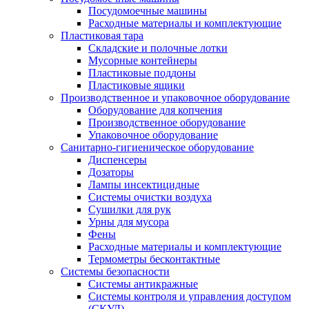
Посудомоечные машины
Расходные материалы и комплектующие
Пластиковая тара
Складские и полочные лотки
Мусорные контейнеры
Пластиковые поддоны
Пластиковые ящики
Производственное и упаковочное оборудование
Оборудование для копчения
Производственное оборудование
Упаковочное оборудование
Санитарно-гигиеническое оборудование
Диспенсеры
Дозаторы
Лампы инсектицидные
Системы очистки воздуха
Сушилки для рук
Урны для мусора
Фены
Расходные материалы и комплектующие
Термометры бесконтактные
Системы безопасности
Системы антикражные
Системы контроля и управления доступом
(СКУД)