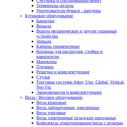
Счетчики и сортировщики монет
Терминалы оплаты
Уничтожители бумаги - шредеры
Бутиковое оборудование
Банкетки
Вешала
Ворота механические и другие охранные
устройства
Зеркала
Кабины примерочные
Корзины для распродаж, стойки и
накопители
Манекены
Плечики
Решетки и комплектующие
Стулья
Торговые системы Joker, Uno, Global, Vertical,
Neo Fix
Экономпанели и комплектующие
Весы / Весовое оборудование
Весы крановые
Весы лабораторные, ювелирные
Весы торговые
Весы электронные складские напольные
Комплексы этикетирования (весы с печатью