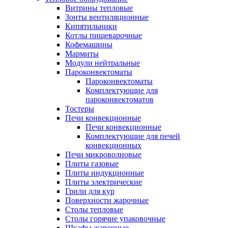
Витрины тепловые
Зонты вентиляционные
Кипятильники
Котлы пищеварочные
Кофемашины
Мармиты
Модули нейтральные
Пароконвектоматы
Пароконвектоматы
Комплектующие для
пароконвектоматов
Тостеры
Печи конвекционные
Печи конвекционные
Комплектующие для печей
конвекционных
Печи микроволновые
Плиты газовые
Плиты индукционные
Плиты электрические
Грили для кур
Поверхности жарочные
Столы тепловые
Столы горячие упаковочные
Шкафы жарочные