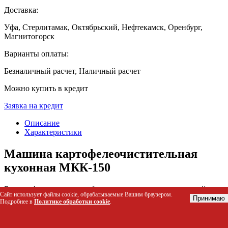
Доставка:
Уфа, Стерлитамак, Октябрьский, Нефтекамск, Оренбург,
Магнитогорск
Варианты оплаты:
Безналичный расчет, Наличный расчет
Можно купить в кредит
Заявка на кредит
Описание
Характеристики
Машина картофелеочистительная
кухонная МКК-150
Это профессиональное оборудование для автоматической
Сайт использует файлы cookie, обрабатываемые Вашим браузером.
очистки картофеля и других корнеплодов от кожуры.
Принимаю
Подробнее в
Политике обработки cookie
.
Устройство решает задачу ускорения подготовки сырья на
предприятиях общественного питания, заменяя ручной труд и
повышая скорость обработки.