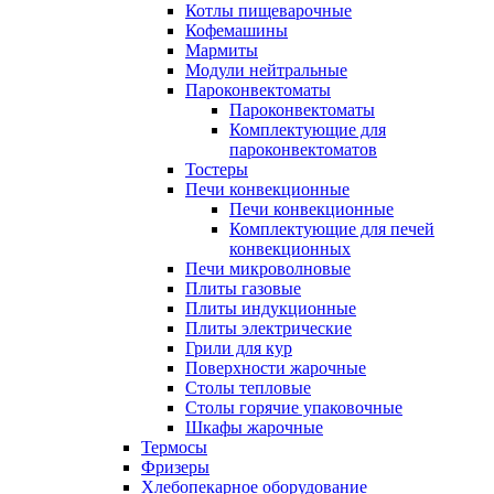
Котлы пищеварочные
Кофемашины
Мармиты
Модули нейтральные
Пароконвектоматы
Пароконвектоматы
Комплектующие для
пароконвектоматов
Тостеры
Печи конвекционные
Печи конвекционные
Комплектующие для печей
конвекционных
Печи микроволновые
Плиты газовые
Плиты индукционные
Плиты электрические
Грили для кур
Поверхности жарочные
Столы тепловые
Столы горячие упаковочные
Шкафы жарочные
Термосы
Фризеры
Хлебопекарное оборудование