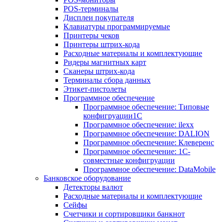
POS-терминалы
Дисплеи покупателя
Клавиатуры программируемые
Принтеры чеков
Принтеры штрих-кода
Расходные материалы и комплектующие
Ридеры магнитных карт
Сканеры штрих-кода
Терминалы сбора данных
Этикет-пистолеты
Программное обеспечение
Программное обеспечение: Типовые
конфигруации1С
Программное обеспечение: ilexx
Программное обеспечение: DALION
Программное обеспечение: Клеверенс
Программное обеспечение: 1С-
совместные конфигруации
Программное обеспечение: DataMobile
Банковское оборудование
Детекторы валют
Расходные материалы и комплектующие
Сейфы
Счетчики и сортировщики банкнот