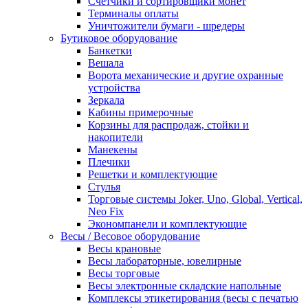
Счетчики и сортировщики монет
Терминалы оплаты
Уничтожители бумаги - шредеры
Бутиковое оборудование
Банкетки
Вешала
Ворота механические и другие охранные
устройства
Зеркала
Кабины примерочные
Корзины для распродаж, стойки и
накопители
Манекены
Плечики
Решетки и комплектующие
Стулья
Торговые системы Joker, Uno, Global, Vertical,
Neo Fix
Экономпанели и комплектующие
Весы / Весовое оборудование
Весы крановые
Весы лабораторные, ювелирные
Весы торговые
Весы электронные складские напольные
Комплексы этикетирования (весы с печатью