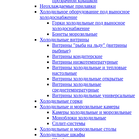
прозрачной крышкой
Неохлаждаемые прилавки
Холодильное оборудование под выносное
холодоснабжение
Горки холодильные под выносное
холодоснабжение
Бонеты морозильные
Холодильные витрины
Витрины "рыба на льду" (витрины
рыбные)
Витрины кондитерские
Витрины низкотемпературные
Витрины холодильные и тепловые
настольные
Витрины холодильные открытые
Витрины холодильные
среднетемпературные
Витрины холодильные универсальные
Холодильные горки
Холодильные и морозильные камеры
Камеры холодильные и морозильные
Моноблоки холодильные
Сплит-системы
Холодильные и морозильные столы
Холодильные шкафы