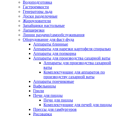
Водоподготовка
Гастроемкости
Генераторы льда
Доски разделочные
Жироуловители
Запайщики настольные
Лапшерезки
Линии раздачи/самообслуживания
Оборудование для фаст-фуда
Аппараты блинные
Аппараты для нарезки картофеля спиралью
Аппараты для попкорна
Аппараты для производства сахарной ваты
Аппараты для производства сахарной
ваты
Комплектующие для аппаратов по
производству сахарной ваты
Аппараты пончиковые
Вафельницы
Грили
Печи для пиццы
Печи для пиццы
Комплектующие для печей для пиццы
Прессы для гамбургеров
Рисоварки