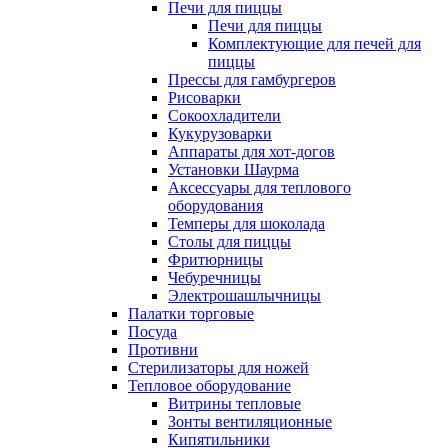
Печи для пиццы
Печи для пиццы
Комплектующие для печей для
пиццы
Прессы для гамбургеров
Рисоварки
Сокоохладители
Кукурузоварки
Аппараты для хот-догов
Установки Шаурма
Аксессуары для теплового
оборудования
Темперы для шоколада
Столы для пиццы
Фритюрницы
Чебуречницы
Электрошашлычницы
Палатки торговые
Посуда
Противни
Стерилизаторы для ножей
Тепловое оборудование
Витрины тепловые
Зонты вентиляционные
Кипятильники