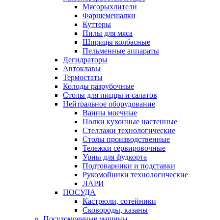
Мясорыхлители
Фаршемешалки
Куттеры
Пилы для мяса
Шприцы колбасные
Пельменные аппараты
Дегидраторы
Автоклавы
Термостаты
Колоды разрубочные
Столы для пиццы и салатов
Нейтральное оборудование
Ванны моечные
Полки кухонные настенные
Стеллажи технологические
Столы производственные
Тележки сервировочные
Урны для фудкорта
Подтоварники и подставки
Рукомойники технологические
ЛАРИ
ПОСУДА
Кастрюли, сотейники
Сковороды, казаны
Посудомоечные машины