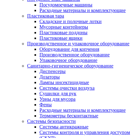
Посудомоечные машины
Расходные материалы и комплектующие
Пластиковая тара
Складские и полочные лотки
Мусорные контейнеры
Пластиковые поддоны
Пластиковые ящики
Производственное и упаковочное оборудование
Оборудование для копчения
Производственное оборудование
Упаковочное оборудование
Санитарно-гигиеническое оборудование
Диспенсеры
Дозаторы
Лампы инсектицидные
Системы очистки воздуха
Сушилки для рук
Урны для мусора
Фены
Расходные материалы и комплектующие
Термометры бесконтактные
Системы безопасности
Системы антикражные
Системы контроля и управления доступом
(СКУД)