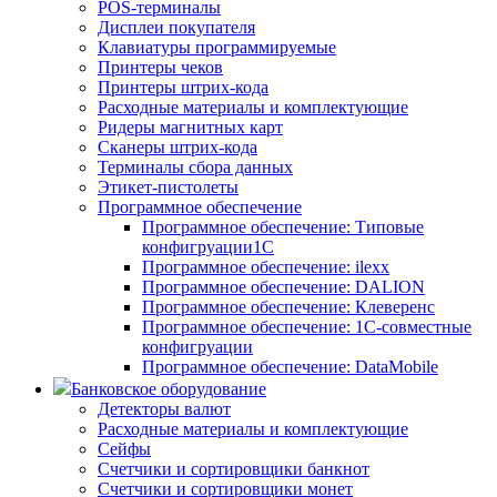
POS-терминалы
Дисплеи покупателя
Клавиатуры программируемые
Принтеры чеков
Принтеры штрих-кода
Расходные материалы и комплектующие
Ридеры магнитных карт
Сканеры штрих-кода
Терминалы сбора данных
Этикет-пистолеты
Программное обеспечение
Программное обеспечение: Типовые
конфигруации1С
Программное обеспечение: ilexx
Программное обеспечение: DALION
Программное обеспечение: Клеверенс
Программное обеспечение: 1С-совместные
конфигруации
Программное обеспечение: DataMobile
Банковское оборудование
Детекторы валют
Расходные материалы и комплектующие
Сейфы
Счетчики и сортировщики банкнот
Счетчики и сортировщики монет