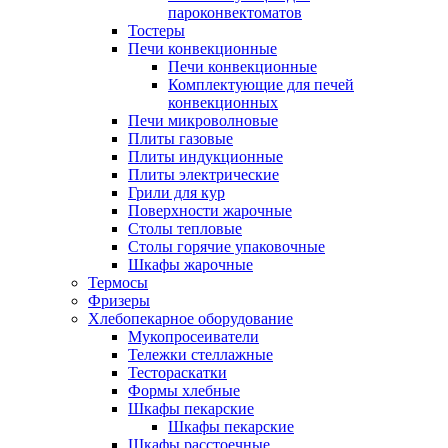
пароконвектоматов
Тостеры
Печи конвекционные
Печи конвекционные
Комплектующие для печей
конвекционных
Печи микроволновые
Плиты газовые
Плиты индукционные
Плиты электрические
Грили для кур
Поверхности жарочные
Столы тепловые
Столы горячие упаковочные
Шкафы жарочные
Термосы
Фризеры
Хлебопекарное оборудование
Мукопросеиватели
Тележки стеллажные
Тестораскатки
Формы хлебные
Шкафы пекарские
Шкафы пекарские
Шкафы расстоечные