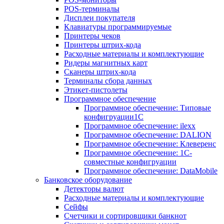
POS-терминалы
Дисплеи покупателя
Клавиатуры программируемые
Принтеры чеков
Принтеры штрих-кода
Расходные материалы и комплектующие
Ридеры магнитных карт
Сканеры штрих-кода
Терминалы сбора данных
Этикет-пистолеты
Программное обеспечение
Программное обеспечение: Типовые
конфигруации1С
Программное обеспечение: ilexx
Программное обеспечение: DALION
Программное обеспечение: Клеверенс
Программное обеспечение: 1С-
совместные конфигруации
Программное обеспечение: DataMobile
Банковское оборудование
Детекторы валют
Расходные материалы и комплектующие
Сейфы
Счетчики и сортировщики банкнот