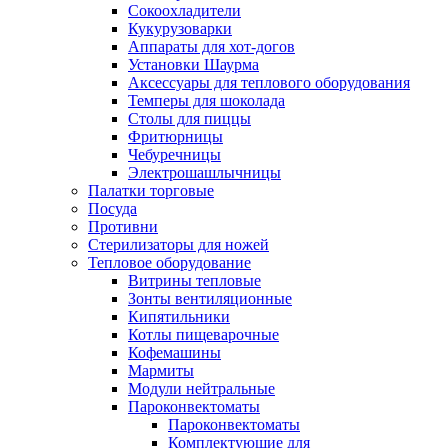
Сокоохладители
Кукурузоварки
Аппараты для хот-догов
Установки Шаурма
Аксессуары для теплового оборудования
Темперы для шоколада
Столы для пиццы
Фритюрницы
Чебуречницы
Электрошашлычницы
Палатки торговые
Посуда
Противни
Стерилизаторы для ножей
Тепловое оборудование
Витрины тепловые
Зонты вентиляционные
Кипятильники
Котлы пищеварочные
Кофемашины
Мармиты
Модули нейтральные
Пароконвектоматы
Пароконвектоматы
Комплектующие для