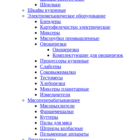
Шпильки
Шкафы кухонные
Электромеханическое оборудование
Блендеры
Картофелечистки электрические
Миксеры
Мясорубки промышленные
Овощерезки
Овощерезки
Комплектующие для овощерезок
Процессоры кухонные
Слайсеры
Соковыжималки
Тестомесы
Хлеборезки
Миксеры планетарные
Измельчители
Мясоперерабатывающее
Мясорыхлители
Фаршемешалки
Куттеры
Пилы для мяса
Шприцы колбасные
Пельменные аппараты
Дегидраторы