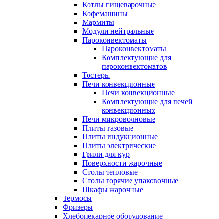
Котлы пищеварочные
Кофемашины
Мармиты
Модули нейтральные
Пароконвектоматы
Пароконвектоматы
Комплектующие для
пароконвектоматов
Тостеры
Печи конвекционные
Печи конвекционные
Комплектующие для печей
конвекционных
Печи микроволновые
Плиты газовые
Плиты индукционные
Плиты электрические
Грили для кур
Поверхности жарочные
Столы тепловые
Столы горячие упаковочные
Шкафы жарочные
Термосы
Фризеры
Хлебопекарное оборудование