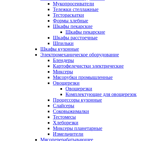
Мукопросеиватели
Тележки стеллажные
Тестораскатки
Формы хлебные
Шкафы пекарские
Шкафы пекарские
Шкафы расстоечные
Шпильки
Шкафы кухонные
Электромеханическое оборудование
Блендеры
Картофелечистки электрические
Миксеры
Мясорубки промышленные
Овощерезки
Овощерезки
Комплектующие для овощерезок
Процессоры кухонные
Слайсеры
Соковыжималки
Тестомесы
Хлеборезки
Миксеры планетарные
Измельчители
Мясоперерабатывающее