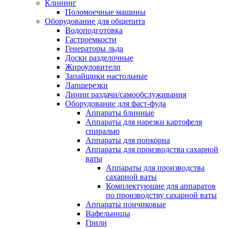
Клининг
Поломоечные машины
Оборудование для общепита
Водоподготовка
Гастроемкости
Генераторы льда
Доски разделочные
Жироуловители
Запайщики настольные
Лапшерезки
Линии раздачи/самообслуживания
Оборудование для фаст-фуда
Аппараты блинные
Аппараты для нарезки картофеля
спиралью
Аппараты для попкорна
Аппараты для производства сахарной
ваты
Аппараты для производства
сахарной ваты
Комплектующие для аппаратов
по производству сахарной ваты
Аппараты пончиковые
Вафельницы
Грили