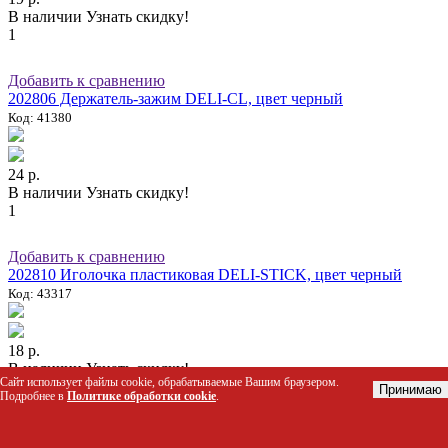
В наличии
Узнать скидку!
1
Добавить к сравнению
202806 Держатель-зажим DELI-CL, цвет черный
Код: 41380
24 р.
В наличии
Узнать скидку!
1
Добавить к сравнению
202810 Иголочка пластиковая DELI-STICK, цвет черный
Код: 43317
18 р.
В наличии
Узнать скидку!
Сайт использует файлы cookie, обрабатываемые Вашим браузером.
1
Принимаю
Подробнее в
Политике обработки cookie
.
Добавить к сравнению