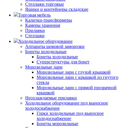
Стеллажи торговые
Ящики и контейнеры складские
Торговая мебель
Калитки-трансформеры
Камеры хранения
Прилавки
Стеллажи
Холодильное оборудование
Аппараты шоковой заморозки
Бонеты холодильные
Бонеты холодильные
Суперструктуры для бонет
Морозильные лари
Морозильные лари с глухой крышкой
Морозильные лари с крышкой из гнутого
стекла
Морозильные лари с прямой прозрачной
крышкой
Неохлаждаемые прилавки
Холодильное оборудование под выносное
холодоснабжение
Горки холодильные под выносное
холодоснабжение
Бонеты морозильные