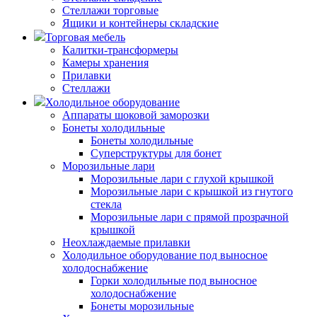
Стеллажи торговые
Ящики и контейнеры складские
Торговая мебель
Калитки-трансформеры
Камеры хранения
Прилавки
Стеллажи
Холодильное оборудование
Аппараты шоковой заморозки
Бонеты холодильные
Бонеты холодильные
Суперструктуры для бонет
Морозильные лари
Морозильные лари с глухой крышкой
Морозильные лари с крышкой из гнутого
стекла
Морозильные лари с прямой прозрачной
крышкой
Неохлаждаемые прилавки
Холодильное оборудование под выносное
холодоснабжение
Горки холодильные под выносное
холодоснабжение
Бонеты морозильные