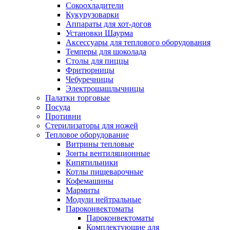
Сокоохладители
Кукурузоварки
Аппараты для хот-догов
Установки Шаурма
Аксессуары для теплового оборудования
Темперы для шоколада
Столы для пиццы
Фритюрницы
Чебуречницы
Электрошашлычницы
Палатки торговые
Посуда
Противни
Стерилизаторы для ножей
Тепловое оборудование
Витрины тепловые
Зонты вентиляционные
Кипятильники
Котлы пищеварочные
Кофемашины
Мармиты
Модули нейтральные
Пароконвектоматы
Пароконвектоматы
Комплектующие для