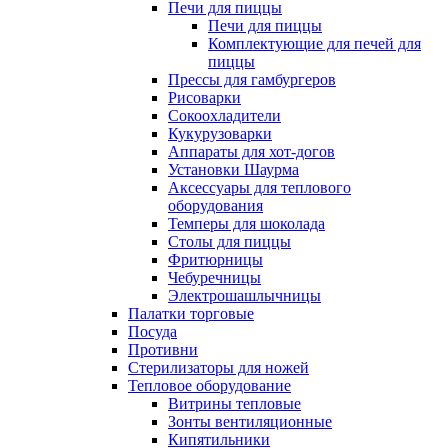
Печи для пиццы
Печи для пиццы
Комплектующие для печей для
пиццы
Прессы для гамбургеров
Рисоварки
Сокоохладители
Кукурузоварки
Аппараты для хот-догов
Установки Шаурма
Аксессуары для теплового
оборудования
Темперы для шоколада
Столы для пиццы
Фритюрницы
Чебуречницы
Электрошашлычницы
Палатки торговые
Посуда
Противни
Стерилизаторы для ножей
Тепловое оборудование
Витрины тепловые
Зонты вентиляционные
Кипятильники