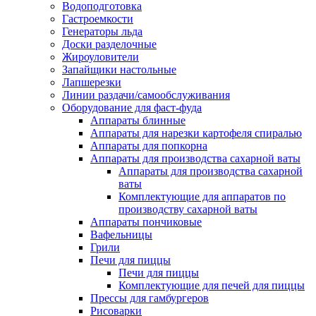
Водоподготовка
Гастроемкости
Генераторы льда
Доски разделочные
Жироуловители
Запайщики настольные
Лапшерезки
Линии раздачи/самообслуживания
Оборудование для фаст-фуда
Аппараты блинные
Аппараты для нарезки картофеля спиралью
Аппараты для попкорна
Аппараты для производства сахарной ваты
Аппараты для производства сахарной
ваты
Комплектующие для аппаратов по
производству сахарной ваты
Аппараты пончиковые
Вафельницы
Грили
Печи для пиццы
Печи для пиццы
Комплектующие для печей для пиццы
Прессы для гамбургеров
Рисоварки