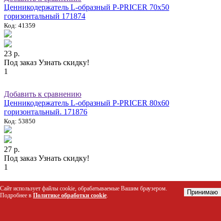
Ценникодержатель L-образный P-PRICER 70х50
горизонтальный 171874
Код: 41359
23 р.
Под заказ
Узнать скидку!
1
Добавить к сравнению
Ценникодержатель L-образный P-PRICER 80х60
горизонтальный. 171876
Код: 53850
27 р.
Под заказ
Узнать скидку!
1
Сайт использует файлы cookie, обрабатываемые Вашим браузером.
Добавить к сравнению
Принимаю
Подробнее в
Политике обработки cookie
.
Ценникодержатель двухпозиционный LST60 длина 1238 мм.,
цвет прозрачный
Код: 60110