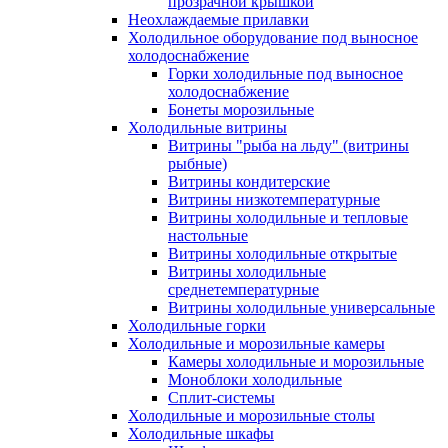
прозрачной крышкой
Неохлаждаемые прилавки
Холодильное оборудование под выносное
холодоснабжение
Горки холодильные под выносное
холодоснабжение
Бонеты морозильные
Холодильные витрины
Витрины "рыба на льду" (витрины
рыбные)
Витрины кондитерские
Витрины низкотемпературные
Витрины холодильные и тепловые
настольные
Витрины холодильные открытые
Витрины холодильные
среднетемпературные
Витрины холодильные универсальные
Холодильные горки
Холодильные и морозильные камеры
Камеры холодильные и морозильные
Моноблоки холодильные
Сплит-системы
Холодильные и морозильные столы
Холодильные шкафы