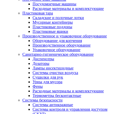
Посудомоечные машины
Расходные материалы и комплектующие
Пластиковая тара
Складские и полочные лотки
Мусорные контейнеры
Пластиковые поддоны
Пластиковые ящики
Производственное и упаковочное оборудование
Оборудование для копчения
Производственное оборудование
Упаковочное оборудование
Санитарно-гигиеническое оборудование
Диспенсеры
Дозаторы
Лампы инсектицидные
Системы очистки воздуха
Сушилки для рук
Урны для мусора
Фены
Расходные материалы и комплектующие
Термометры бесконтактные
Системы безопасности
Системы антикражные
Системы контроля и управления доступом
(СКУД)