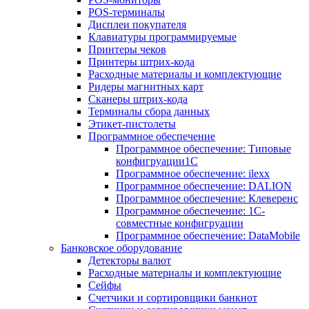
POS-терминалы
Дисплеи покупателя
Клавиатуры программируемые
Принтеры чеков
Принтеры штрих-кода
Расходные материалы и комплектующие
Ридеры магнитных карт
Сканеры штрих-кода
Терминалы сбора данных
Этикет-пистолеты
Программное обеспечение
Программное обеспечение: Типовые
конфигруации1С
Программное обеспечение: ilexx
Программное обеспечение: DALION
Программное обеспечение: Клеверенс
Программное обеспечение: 1С-
совместные конфигруации
Программное обеспечение: DataMobile
Банковское оборудование
Детекторы валют
Расходные материалы и комплектующие
Сейфы
Счетчики и сортировщики банкнот