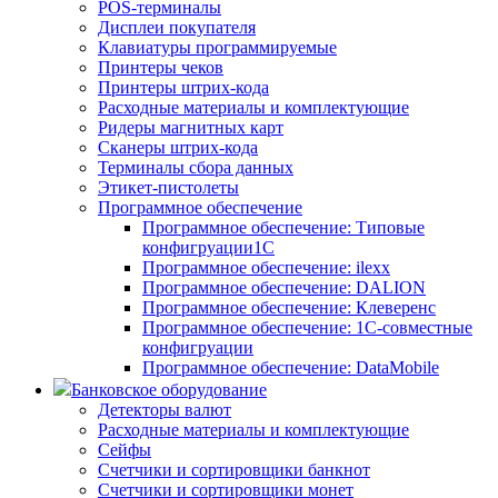
POS-терминалы
Дисплеи покупателя
Клавиатуры программируемые
Принтеры чеков
Принтеры штрих-кода
Расходные материалы и комплектующие
Ридеры магнитных карт
Сканеры штрих-кода
Терминалы сбора данных
Этикет-пистолеты
Программное обеспечение
Программное обеспечение: Типовые
конфигруации1С
Программное обеспечение: ilexx
Программное обеспечение: DALION
Программное обеспечение: Клеверенс
Программное обеспечение: 1С-совместные
конфигруации
Программное обеспечение: DataMobile
Банковское оборудование
Детекторы валют
Расходные материалы и комплектующие
Сейфы
Счетчики и сортировщики банкнот
Счетчики и сортировщики монет