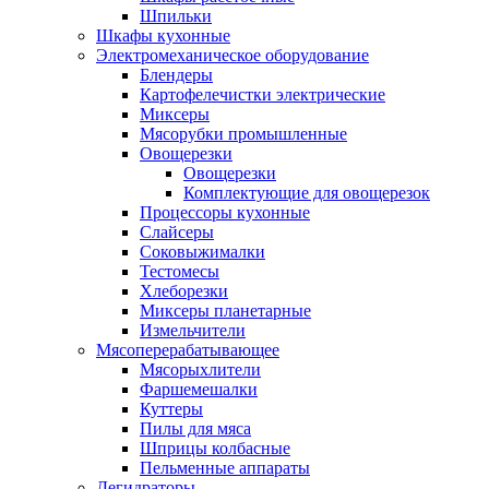
Шпильки
Шкафы кухонные
Электромеханическое оборудование
Блендеры
Картофелечистки электрические
Миксеры
Мясорубки промышленные
Овощерезки
Овощерезки
Комплектующие для овощерезок
Процессоры кухонные
Слайсеры
Соковыжималки
Тестомесы
Хлеборезки
Миксеры планетарные
Измельчители
Мясоперерабатывающее
Мясорыхлители
Фаршемешалки
Куттеры
Пилы для мяса
Шприцы колбасные
Пельменные аппараты
Дегидраторы