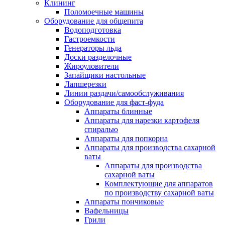
Клининг
Поломоечные машины
Оборудование для общепита
Водоподготовка
Гастроемкости
Генераторы льда
Доски разделочные
Жироуловители
Запайщики настольные
Лапшерезки
Линии раздачи/самообслуживания
Оборудование для фаст-фуда
Аппараты блинные
Аппараты для нарезки картофеля
спиралью
Аппараты для попкорна
Аппараты для производства сахарной
ваты
Аппараты для производства
сахарной ваты
Комплектующие для аппаратов
по производству сахарной ваты
Аппараты пончиковые
Вафельницы
Грили