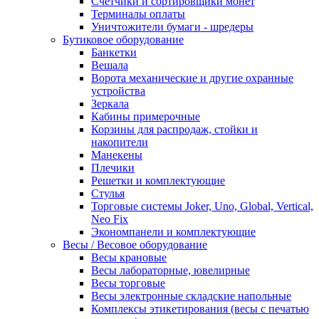
Счетчики и сортировщики монет
Терминалы оплаты
Уничтожители бумаги - шредеры
Бутиковое оборудование
Банкетки
Вешала
Ворота механические и другие охранные
устройства
Зеркала
Кабины примерочные
Корзины для распродаж, стойки и
накопители
Манекены
Плечики
Решетки и комплектующие
Стулья
Торговые системы Joker, Uno, Global, Vertical,
Neo Fix
Экономпанели и комплектующие
Весы / Весовое оборудование
Весы крановые
Весы лабораторные, ювелирные
Весы торговые
Весы электронные складские напольные
Комплексы этикетирования (весы с печатью