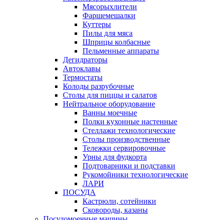
Мясорыхлители
Фаршемешалки
Куттеры
Пилы для мяса
Шприцы колбасные
Пельменные аппараты
Дегидраторы
Автоклавы
Термостаты
Колоды разрубочные
Столы для пиццы и салатов
Нейтральное оборудование
Ванны моечные
Полки кухонные настенные
Стеллажи технологические
Столы производственные
Тележки сервировочные
Урны для фудкорта
Подтоварники и подставки
Рукомойники технологические
ЛАРИ
ПОСУДА
Кастрюли, сотейники
Сковороды, казаны
Посудомоечные машины