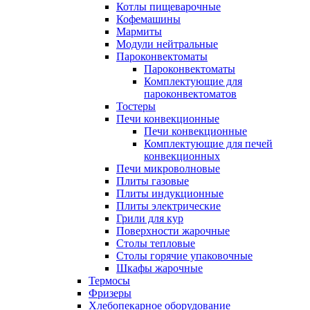
Котлы пищеварочные
Кофемашины
Мармиты
Модули нейтральные
Пароконвектоматы
Пароконвектоматы
Комплектующие для
пароконвектоматов
Тостеры
Печи конвекционные
Печи конвекционные
Комплектующие для печей
конвекционных
Печи микроволновые
Плиты газовые
Плиты индукционные
Плиты электрические
Грили для кур
Поверхности жарочные
Столы тепловые
Столы горячие упаковочные
Шкафы жарочные
Термосы
Фризеры
Хлебопекарное оборудование