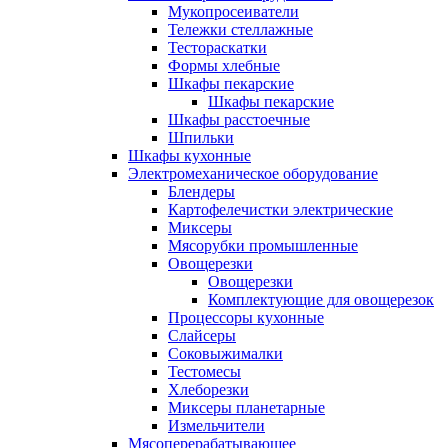
Мукопросеиватели
Тележки стеллажные
Тестораскатки
Формы хлебные
Шкафы пекарские
Шкафы пекарские
Шкафы расстоечные
Шпильки
Шкафы кухонные
Электромеханическое оборудование
Блендеры
Картофелечистки электрические
Миксеры
Мясорубки промышленные
Овощерезки
Овощерезки
Комплектующие для овощерезок
Процессоры кухонные
Слайсеры
Соковыжималки
Тестомесы
Хлеборезки
Миксеры планетарные
Измельчители
Мясоперерабатывающее