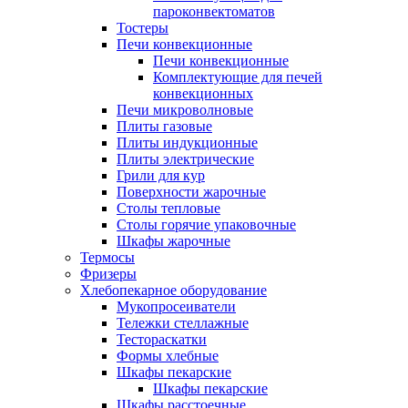
пароконвектоматов
Тостеры
Печи конвекционные
Печи конвекционные
Комплектующие для печей
конвекционных
Печи микроволновые
Плиты газовые
Плиты индукционные
Плиты электрические
Грили для кур
Поверхности жарочные
Столы тепловые
Столы горячие упаковочные
Шкафы жарочные
Термосы
Фризеры
Хлебопекарное оборудование
Мукопросеиватели
Тележки стеллажные
Тестораскатки
Формы хлебные
Шкафы пекарские
Шкафы пекарские
Шкафы расстоечные