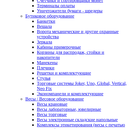
Счетчики и сортировщики монет
Терминалы оплаты
Уничтожители бумаги - шредеры
Бутиковое оборудование
Банкетки
Вешала
Ворота механические и другие охранные
устройства
Зеркала
Кабины примерочные
Корзины для распродаж, стойки и
накопители
Манекены
Плечики
Решетки и комплектующие
Стулья
Торговые системы Joker, Uno, Global, Vertical,
Neo Fix
Экономпанели и комплектующие
Весы / Весовое оборудование
Весы крановые
Весы лабораторные, ювелирные
Весы торговые
Весы электронные складские напольные
Комплексы этикетирования (весы с печатью