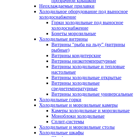
прозрачной крышкой
Неохлаждаемые прилавки
Холодильное оборудование под выносное
холодоснабжение
Горки холодильные под выносное
холодоснабжение
Бонеты морозильные
Холодильные витрины
Витрины "рыба на льду" (витрины
рыбные)
Витрины кондитерские
Витрины низкотемпературные
Витрины холодильные и тепловые
настольные
Витрины холодильные открытые
Витрины холодильные
среднетемпературные
Витрины холодильные универсальные
Холодильные горки
Холодильные и морозильные камеры
Камеры холодильные и морозильные
Моноблоки холодильные
Сплит-системы
Холодильные и морозильные столы
Холодильные шкафы