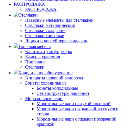
РАСПРОДАЖА
РАСПРОДАЖА
Стеллажи
Навесные элементы для стеллажей
Стеллажи металлические
Стеллажи складские
Стеллажи торговые
Ящики и контейнеры складские
Торговая мебель
Калитки-трансформеры
Камеры хранения
Прилавки
Стеллажи
Холодильное оборудование
Аппараты шоковой заморозки
Бонеты холодильные
Бонеты холодильные
Суперструктуры для бонет
Морозильные лари
Морозильные лари с глухой крышкой
Морозильные лари с крышкой из гнутого
стекла
Морозильные лари с прямой прозрачной
крышкой