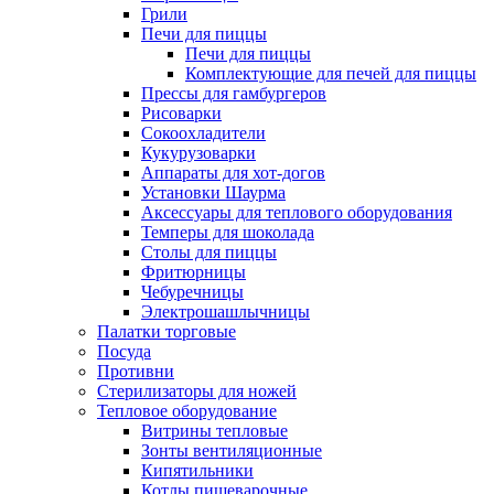
Грили
Печи для пиццы
Печи для пиццы
Комплектующие для печей для пиццы
Прессы для гамбургеров
Рисоварки
Сокоохладители
Кукурузоварки
Аппараты для хот-догов
Установки Шаурма
Аксессуары для теплового оборудования
Темперы для шоколада
Столы для пиццы
Фритюрницы
Чебуречницы
Электрошашлычницы
Палатки торговые
Посуда
Противни
Стерилизаторы для ножей
Тепловое оборудование
Витрины тепловые
Зонты вентиляционные
Кипятильники
Котлы пищеварочные