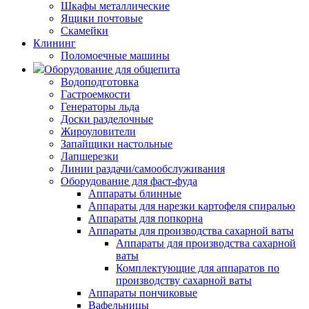
Шкафы металлические
Ящики почтовые
Скамейки
Клининг
Поломоечные машины
Оборудование для общепита
Водоподготовка
Гастроемкости
Генераторы льда
Доски разделочные
Жироуловители
Запайщики настольные
Лапшерезки
Линии раздачи/самообслуживания
Оборудование для фаст-фуда
Аппараты блинные
Аппараты для нарезки картофеля спиралью
Аппараты для попкорна
Аппараты для производства сахарной ваты
Аппараты для производства сахарной
ваты
Комплектующие для аппаратов по
производству сахарной ваты
Аппараты пончиковые
Вафельницы