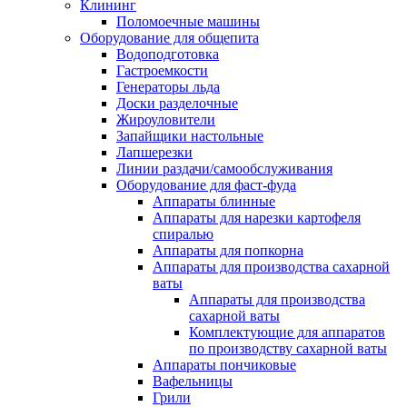
Клининг
Поломоечные машины
Оборудование для общепита
Водоподготовка
Гастроемкости
Генераторы льда
Доски разделочные
Жироуловители
Запайщики настольные
Лапшерезки
Линии раздачи/самообслуживания
Оборудование для фаст-фуда
Аппараты блинные
Аппараты для нарезки картофеля
спиралью
Аппараты для попкорна
Аппараты для производства сахарной
ваты
Аппараты для производства
сахарной ваты
Комплектующие для аппаратов
по производству сахарной ваты
Аппараты пончиковые
Вафельницы
Грили