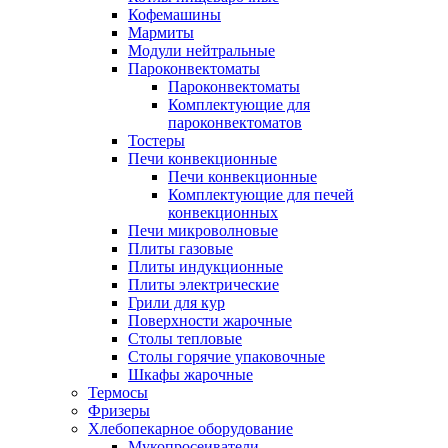
Кофемашины
Мармиты
Модули нейтральные
Пароконвектоматы
Пароконвектоматы
Комплектующие для
пароконвектоматов
Тостеры
Печи конвекционные
Печи конвекционные
Комплектующие для печей
конвекционных
Печи микроволновые
Плиты газовые
Плиты индукционные
Плиты электрические
Грили для кур
Поверхности жарочные
Столы тепловые
Столы горячие упаковочные
Шкафы жарочные
Термосы
Фризеры
Хлебопекарное оборудование
Мукопросеиватели