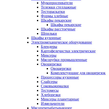
Мукопросеиватели
Тележки стеллажные
Тестораскатки
Формы хлебные
Шкафы пекарские
Шкафы пекарские
Шкафы расстоечные
Шпильки
Шкафы кухонные
Электромеханическое оборудование
Блендеры
Картофелечистки электрические
Миксеры
Мясорубки промышленные
Овощерезки
Овощерезки
Комплектующие для овощерезок
Процессоры кухонные
Слайсеры
Соковыжималки
Тестомесы
Хлеборезки
Миксеры планетарные
Измельчители
Мясоперерабатывающее