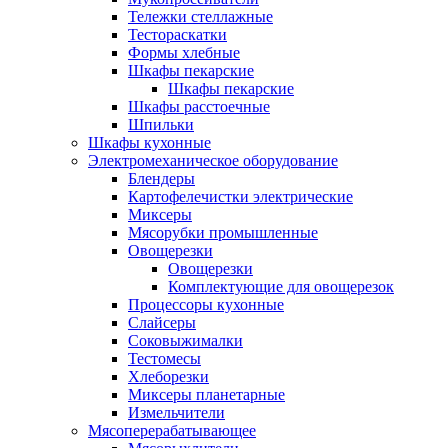
Тележки стеллажные
Тестораскатки
Формы хлебные
Шкафы пекарские
Шкафы пекарские
Шкафы расстоечные
Шпильки
Шкафы кухонные
Электромеханическое оборудование
Блендеры
Картофелечистки электрические
Миксеры
Мясорубки промышленные
Овощерезки
Овощерезки
Комплектующие для овощерезок
Процессоры кухонные
Слайсеры
Соковыжималки
Тестомесы
Хлеборезки
Миксеры планетарные
Измельчители
Мясоперерабатывающее