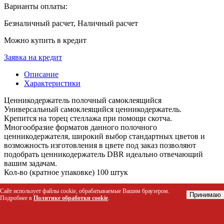
Варианты оплаты:
Безналичный расчет, Наличный расчет
Можно купить в кредит
Заявка на кредит
Описание
Характеристики
Ценникодержатель полочный самоклеящийся
Универсальный самоклеящийся ценникодержатель.
Крепится на торец стеллажа при помощи скотча.
Многообразие форматов данного полочного
ценникодержателя, широкий выбор стандартных цветов и
возможность изготовления в цвете под заказ позволяют
подобрать ценникодержатель DBR идеально отвечающий
вашим задачам.
Кол-во (кратное упаковке) 100 штук
Вид
Сайт использует файлы cookie, обрабатываемые Вашим браузером.
Принимаю
Ценникодержатели
Подробнее в
Политике обработки cookie
.
Бренд/производитель
Европос