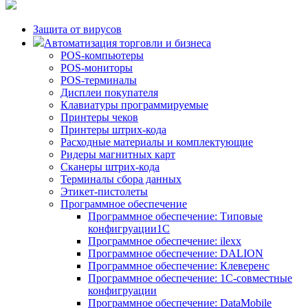
Защита от вирусов
Автоматизация торговли и бизнеса
POS-компьютеры
POS-мониторы
POS-терминалы
Дисплеи покупателя
Клавиатуры программируемые
Принтеры чеков
Принтеры штрих-кода
Расходные материалы и комплектующие
Ридеры магнитных карт
Сканеры штрих-кода
Терминалы сбора данных
Этикет-пистолеты
Программное обеспечение
Программное обеспечение: Типовые
конфигруации1С
Программное обеспечение: ilexx
Программное обеспечение: DALION
Программное обеспечение: Клеверенс
Программное обеспечение: 1С-совместные
конфигруации
Программное обеспечение: DataMobile