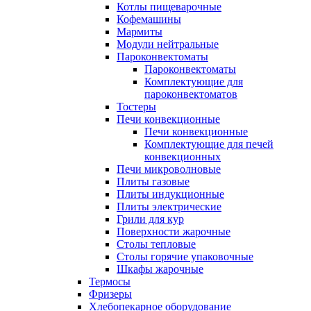
Котлы пищеварочные
Кофемашины
Мармиты
Модули нейтральные
Пароконвектоматы
Пароконвектоматы
Комплектующие для
пароконвектоматов
Тостеры
Печи конвекционные
Печи конвекционные
Комплектующие для печей
конвекционных
Печи микроволновые
Плиты газовые
Плиты индукционные
Плиты электрические
Грили для кур
Поверхности жарочные
Столы тепловые
Столы горячие упаковочные
Шкафы жарочные
Термосы
Фризеры
Хлебопекарное оборудование