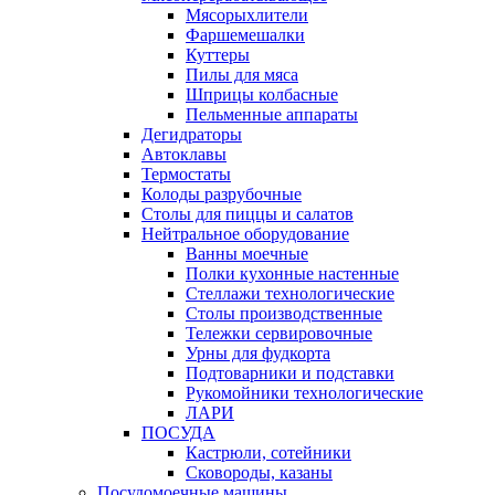
Мясорыхлители
Фаршемешалки
Куттеры
Пилы для мяса
Шприцы колбасные
Пельменные аппараты
Дегидраторы
Автоклавы
Термостаты
Колоды разрубочные
Столы для пиццы и салатов
Нейтральное оборудование
Ванны моечные
Полки кухонные настенные
Стеллажи технологические
Столы производственные
Тележки сервировочные
Урны для фудкорта
Подтоварники и подставки
Рукомойники технологические
ЛАРИ
ПОСУДА
Кастрюли, сотейники
Сковороды, казаны
Посудомоечные машины