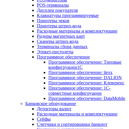
POS-терминалы
Дисплеи покупателя
Клавиатуры программируемые
Принтеры чеков
Принтеры штрих-кода
Расходные материалы и комплектующие
Ридеры магнитных карт
Сканеры штрих-кода
Терминалы сбора данных
Этикет-пистолеты
Программное обеспечение
Программное обеспечение: Типовые
конфигруации1С
Программное обеспечение: ilexx
Программное обеспечение: DALION
Программное обеспечение: Клеверенс
Программное обеспечение: 1С-
совместные конфигруации
Программное обеспечение: DataMobile
Банковское оборудование
Детекторы валют
Расходные материалы и комплектующие
Сейфы
Счетчики и сортировщики банкнот