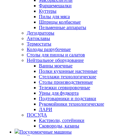
Мясорыхлители
Фаршемешалки
Куттеры
Пилы для мяса
Шприцы колбасные
Пельменные аппараты
Дегидраторы
Автоклавы
Термостаты
Колоды разрубочные
Столы для пиццы и салатов
Нейтральное оборудование
Ванны моечные
Полки кухонные настенные
Стеллажи технологические
Столы производственные
Тележки сервировочные
Урны для фудкорта
Подтоварники и подставки
Рукомойники технологические
ЛАРИ
ПОСУДА
Кастрюли, сотейники
Сковороды, казаны
Посудомоечные машины