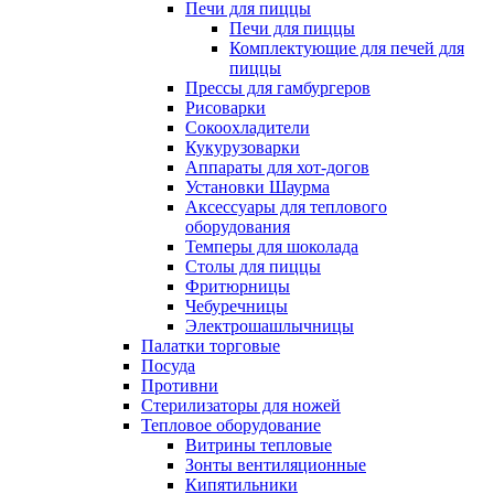
Печи для пиццы
Печи для пиццы
Комплектующие для печей для
пиццы
Прессы для гамбургеров
Рисоварки
Сокоохладители
Кукурузоварки
Аппараты для хот-догов
Установки Шаурма
Аксессуары для теплового
оборудования
Темперы для шоколада
Столы для пиццы
Фритюрницы
Чебуречницы
Электрошашлычницы
Палатки торговые
Посуда
Противни
Стерилизаторы для ножей
Тепловое оборудование
Витрины тепловые
Зонты вентиляционные
Кипятильники