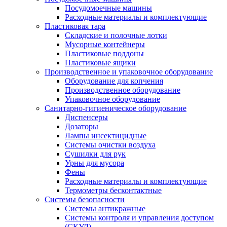
Посудомоечные машины
Расходные материалы и комплектующие
Пластиковая тара
Складские и полочные лотки
Мусорные контейнеры
Пластиковые поддоны
Пластиковые ящики
Производственное и упаковочное оборудование
Оборудование для копчения
Производственное оборудование
Упаковочное оборудование
Санитарно-гигиеническое оборудование
Диспенсеры
Дозаторы
Лампы инсектицидные
Системы очистки воздуха
Сушилки для рук
Урны для мусора
Фены
Расходные материалы и комплектующие
Термометры бесконтактные
Системы безопасности
Системы антикражные
Системы контроля и управления доступом
(СКУД)