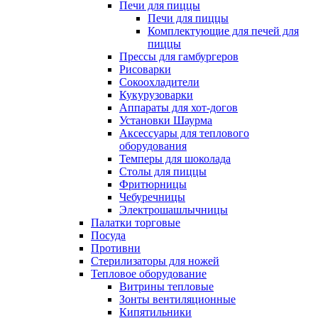
Печи для пиццы
Печи для пиццы
Комплектующие для печей для
пиццы
Прессы для гамбургеров
Рисоварки
Сокоохладители
Кукурузоварки
Аппараты для хот-догов
Установки Шаурма
Аксессуары для теплового
оборудования
Темперы для шоколада
Столы для пиццы
Фритюрницы
Чебуречницы
Электрошашлычницы
Палатки торговые
Посуда
Противни
Стерилизаторы для ножей
Тепловое оборудование
Витрины тепловые
Зонты вентиляционные
Кипятильники