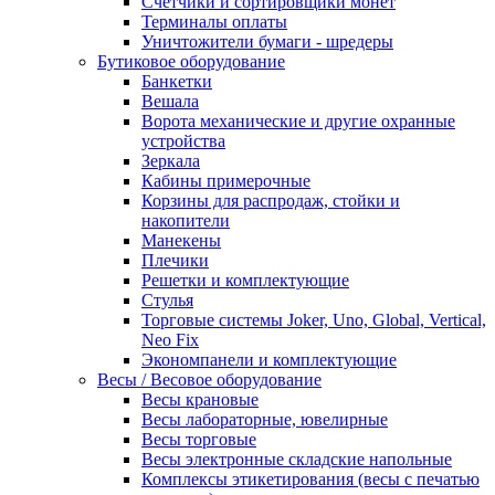
Счетчики и сортировщики монет
Терминалы оплаты
Уничтожители бумаги - шредеры
Бутиковое оборудование
Банкетки
Вешала
Ворота механические и другие охранные
устройства
Зеркала
Кабины примерочные
Корзины для распродаж, стойки и
накопители
Манекены
Плечики
Решетки и комплектующие
Стулья
Торговые системы Joker, Uno, Global, Vertical,
Neo Fix
Экономпанели и комплектующие
Весы / Весовое оборудование
Весы крановые
Весы лабораторные, ювелирные
Весы торговые
Весы электронные складские напольные
Комплексы этикетирования (весы с печатью