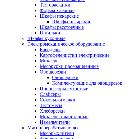
Тестораскатки
Формы хлебные
Шкафы пекарские
Шкафы пекарские
Шкафы расстоечные
Шпильки
Шкафы кухонные
Электромеханическое оборудование
Блендеры
Картофелечистки электрические
Миксеры
Мясорубки промышленные
Овощерезки
Овощерезки
Комплектующие для овощерезок
Процессоры кухонные
Слайсеры
Соковыжималки
Тестомесы
Хлеборезки
Миксеры планетарные
Измельчители
Мясоперерабатывающее
Мясорыхлители
Фаршемешалки