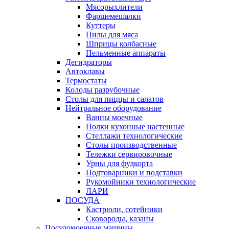
Мясорыхлители
Фаршемешалки
Куттеры
Пилы для мяса
Шприцы колбасные
Пельменные аппараты
Дегидраторы
Автоклавы
Термостаты
Колоды разрубочные
Столы для пиццы и салатов
Нейтральное оборудование
Ванны моечные
Полки кухонные настенные
Стеллажи технологические
Столы производственные
Тележки сервировочные
Урны для фудкорта
Подтоварники и подставки
Рукомойники технологические
ЛАРИ
ПОСУДА
Кастрюли, сотейники
Сковороды, казаны
Посудомоечные машины