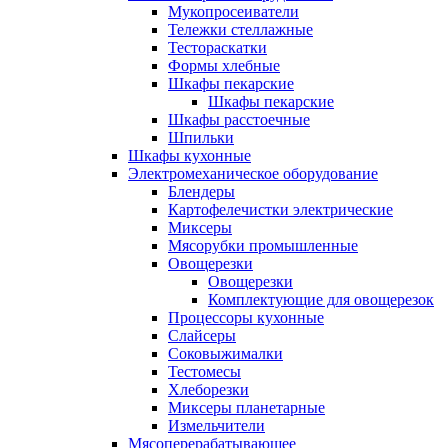
Мукопросеиватели
Тележки стеллажные
Тестораскатки
Формы хлебные
Шкафы пекарские
Шкафы пекарские
Шкафы расстоечные
Шпильки
Шкафы кухонные
Электромеханическое оборудование
Блендеры
Картофелечистки электрические
Миксеры
Мясорубки промышленные
Овощерезки
Овощерезки
Комплектующие для овощерезок
Процессоры кухонные
Слайсеры
Соковыжималки
Тестомесы
Хлеборезки
Миксеры планетарные
Измельчители
Мясоперерабатывающее