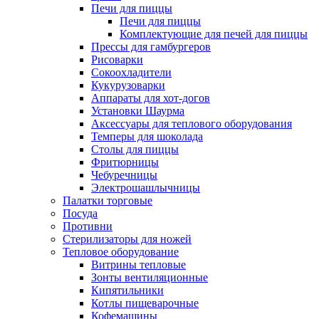
Печи для пиццы
Печи для пиццы
Комплектующие для печей для пиццы
Прессы для гамбургеров
Рисоварки
Сокоохладители
Кукурузоварки
Аппараты для хот-догов
Установки Шаурма
Аксессуары для теплового оборудования
Темперы для шоколада
Столы для пиццы
Фритюрницы
Чебуречницы
Электрошашлычницы
Палатки торговые
Посуда
Противни
Стерилизаторы для ножей
Тепловое оборудование
Витрины тепловые
Зонты вентиляционные
Кипятильники
Котлы пищеварочные
Кофемашины