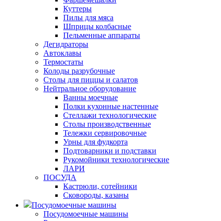
Куттеры
Пилы для мяса
Шприцы колбасные
Пельменные аппараты
Дегидраторы
Автоклавы
Термостаты
Колоды разрубочные
Столы для пиццы и салатов
Нейтральное оборудование
Ванны моечные
Полки кухонные настенные
Стеллажи технологические
Столы производственные
Тележки сервировочные
Урны для фудкорта
Подтоварники и подставки
Рукомойники технологические
ЛАРИ
ПОСУДА
Кастрюли, сотейники
Сковороды, казаны
Посудомоечные машины
Посудомоечные машины