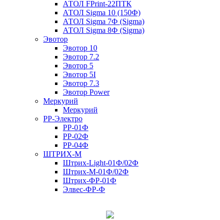
АТОЛ FPrint-22ПТК
АТОЛ Sigma 10 (150Ф)
АТОЛ Sigma 7Ф (Sigma)
АТОЛ Sigma 8Ф (Sigma)
Эвотор
Эвотор 10
Эвотор 7.2
Эвотор 5
Эвотор 5I
Эвотор 7.3
Эвотор Power
Меркурий
Меркурий
РР-Электро
РР-01Ф
РР-02Ф
РР-04Ф
ШТРИХ-М
Штрих-Light-01Ф/02Ф
Штрих-М-01Ф/02Ф
Штрих-ФР-01Ф
Элвес-ФР-Ф