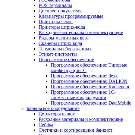
POS-терминалы
Дисплеи покупателя
Клавиатуры программируемые
Принтеры чеков
Принтеры штрих-кода
Расходные материалы и комплектующие
Ридеры магнитных карт
Сканеры штрих-кода
Терминалы сбора данных
Этикет-пистолеты
Программное обеспечение
Программное обеспечение: Типовые
конфигруации1С
Программное обеспечение: ilexx
Программное обеспечение: DALION
Программное обеспечение: Клеверенс
Программное обеспечение: 1С-
совместные конфигруации
Программное обеспечение: DataMobile
Банковское оборудование
Детекторы валют
Расходные материалы и комплектующие
Сейфы
Счетчики и сортировщики банкнот