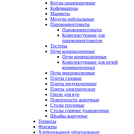
Котлы пищеварочные
Кофемашины
Мармиты
Модули нейтральные
Пароконвектоматы
Пароконвектоматы
Комплектующие для
пароконвектоматов
Тостеры
Печи конвекционные
Печи конвекционные
Комплектующие для печей
конвекционных
Печи микроволновые
Плиты газовые
Плиты индукционные
Плиты электрические
Грили для кур
Поверхности жарочные
Столы тепловые
Столы горячие упаковочные
Шкафы жарочные
Термосы
Фризеры
Хлебопекарное оборудование