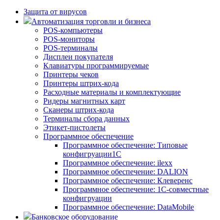
Защита от вирусов
Автоматизация торговли и бизнеса
POS-компьютеры
POS-мониторы
POS-терминалы
Дисплеи покупателя
Клавиатуры программируемые
Принтеры чеков
Принтеры штрих-кода
Расходные материалы и комплектующие
Ридеры магнитных карт
Сканеры штрих-кода
Терминалы сбора данных
Этикет-пистолеты
Программное обеспечение
Программное обеспечение: Типовые
конфигруации1С
Программное обеспечение: ilexx
Программное обеспечение: DALION
Программное обеспечение: Клеверенс
Программное обеспечение: 1С-совместные
конфигруации
Программное обеспечение: DataMobile
Банковское оборудование