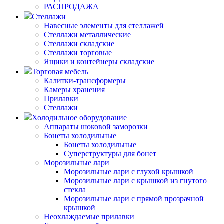
РАСПРОДАЖА
Стеллажи
Навесные элементы для стеллажей
Стеллажи металлические
Стеллажи складские
Стеллажи торговые
Ящики и контейнеры складские
Торговая мебель
Калитки-трансформеры
Камеры хранения
Прилавки
Стеллажи
Холодильное оборудование
Аппараты шоковой заморозки
Бонеты холодильные
Бонеты холодильные
Суперструктуры для бонет
Морозильные лари
Морозильные лари с глухой крышкой
Морозильные лари с крышкой из гнутого
стекла
Морозильные лари с прямой прозрачной
крышкой
Неохлаждаемые прилавки