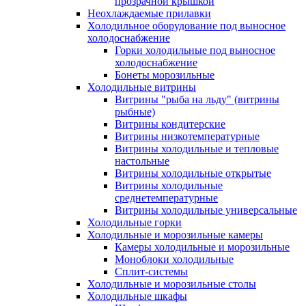
прозрачной крышкой
Неохлаждаемые прилавки
Холодильное оборудование под выносное
холодоснабжение
Горки холодильные под выносное
холодоснабжение
Бонеты морозильные
Холодильные витрины
Витрины "рыба на льду" (витрины
рыбные)
Витрины кондитерские
Витрины низкотемпературные
Витрины холодильные и тепловые
настольные
Витрины холодильные открытые
Витрины холодильные
среднетемпературные
Витрины холодильные универсальные
Холодильные горки
Холодильные и морозильные камеры
Камеры холодильные и морозильные
Моноблоки холодильные
Сплит-системы
Холодильные и морозильные столы
Холодильные шкафы