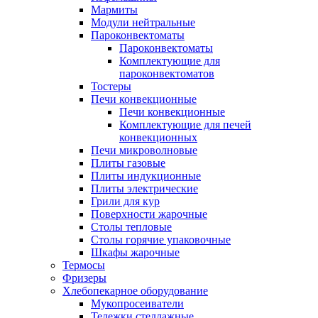
Мармиты
Модули нейтральные
Пароконвектоматы
Пароконвектоматы
Комплектующие для
пароконвектоматов
Тостеры
Печи конвекционные
Печи конвекционные
Комплектующие для печей
конвекционных
Печи микроволновые
Плиты газовые
Плиты индукционные
Плиты электрические
Грили для кур
Поверхности жарочные
Столы тепловые
Столы горячие упаковочные
Шкафы жарочные
Термосы
Фризеры
Хлебопекарное оборудование
Мукопросеиватели
Тележки стеллажные