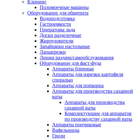
Клининг
Поломоечные машины
Оборудование для общепита
Водоподготовка
Гастроемкости
Генераторы льда
Доски разделочные
Жироуловители
Запайщики настольные
Лапшерезки
Линии раздачи/самообслуживания
Оборудование для фаст-фуда
Аппараты блинные
Аппараты для нарезки картофеля
спиралью
Аппараты для попкорна
Аппараты для производства сахарной
ваты
Аппараты для производства
сахарной ваты
Комплектующие для аппаратов
по производству сахарной ваты
Аппараты пончиковые
Вафельницы
Грили