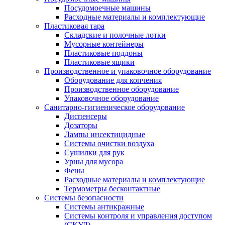
Посудомоечные машины
Расходные материалы и комплектующие
Пластиковая тара
Складские и полочные лотки
Мусорные контейнеры
Пластиковые поддоны
Пластиковые ящики
Производственное и упаковочное оборудование
Оборудование для копчения
Производственное оборудование
Упаковочное оборудование
Санитарно-гигиеническое оборудование
Диспенсеры
Дозаторы
Лампы инсектицидные
Системы очистки воздуха
Сушилки для рук
Урны для мусора
Фены
Расходные материалы и комплектующие
Термометры бесконтактные
Системы безопасности
Системы антикражные
Системы контроля и управления доступом
(СКУД)