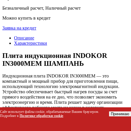
Безналичный расчет, Наличный расчет
Можно купить в кредит
Заявка на кредит
Описание
Характеристики
Плита индукционная INDOKOR
IN3000MEM ШАМПАНЬ
Индукционная плита INDOKOR IN3000MEM — это
компактный и мощный прибор для приготовления пищи,
использующий технологию электромагнитной индукции.
Устройство обеспечивает быстрый нагрев посуды за счет
прямого воздействия на ее дно, что позволяет экономить
электроэнергию и время. Плита решает задачу организации
эффективного рабочего места на кухне в условиях
Сайт использует файлы cookie, обрабатываемые Вашим браузером.
ограниченного пространства благодаря своим небольшим
Принимаю
Подробнее в
Политике обработки cookie
.
габаритам и высокой производительности.
Кому подойдет этот товар