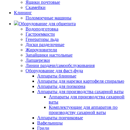
Ящики почтовые
Скамейки
Клининг
Поломоечные машины
Оборудование для общепита
Водоподготовка
Гастроемкости
Генераторы льда
Доски разделочные
Жироуловители
Запайщики настольные
Лапшерезки
Линии раздачи/самообслуживания
Оборудование для фаст-фуда
Аппараты блинные
Аппараты для нарезки картофеля спиралью
Аппараты для попкорна
Аппараты для производства сахарной ваты
Аппараты для производства сахарной
ваты
Комплектующие для аппаратов по
производству сахарной ваты
Аппараты пончиковые
Вафельницы
Грили