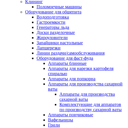
Клининг
Поломоечные машины
Оборудование для общепита
Водоподготовка
Гастроемкости
Генераторы льда
Доски разделочные
Жироуловители
Запайщики настольные
Лапшерезки
Линии раздачи/самообслуживания
Оборудование для фаст-фуда
Аппараты блинные
Аппараты для нарезки картофеля
спиралью
Аппараты для попкорна
Аппараты для производства сахарной
ваты
Аппараты для производства
сахарной ваты
Комплектующие для аппаратов
по производству сахарной ваты
Аппараты пончиковые
Вафельницы
Грили