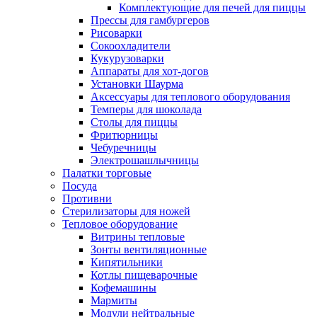
Комплектующие для печей для пиццы
Прессы для гамбургеров
Рисоварки
Сокоохладители
Кукурузоварки
Аппараты для хот-догов
Установки Шаурма
Аксессуары для теплового оборудования
Темперы для шоколада
Столы для пиццы
Фритюрницы
Чебуречницы
Электрошашлычницы
Палатки торговые
Посуда
Противни
Стерилизаторы для ножей
Тепловое оборудование
Витрины тепловые
Зонты вентиляционные
Кипятильники
Котлы пищеварочные
Кофемашины
Мармиты
Модули нейтральные