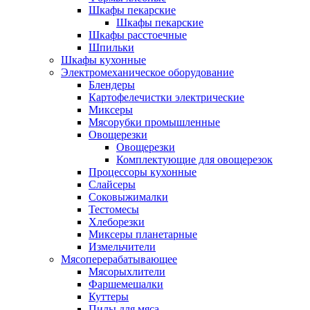
Шкафы пекарские
Шкафы пекарские
Шкафы расстоечные
Шпильки
Шкафы кухонные
Электромеханическое оборудование
Блендеры
Картофелечистки электрические
Миксеры
Мясорубки промышленные
Овощерезки
Овощерезки
Комплектующие для овощерезок
Процессоры кухонные
Слайсеры
Соковыжималки
Тестомесы
Хлеборезки
Миксеры планетарные
Измельчители
Мясоперерабатывающее
Мясорыхлители
Фаршемешалки
Куттеры
Пилы для мяса