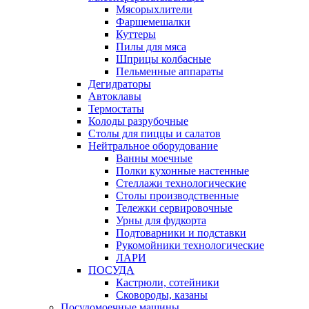
Мясорыхлители
Фаршемешалки
Куттеры
Пилы для мяса
Шприцы колбасные
Пельменные аппараты
Дегидраторы
Автоклавы
Термостаты
Колоды разрубочные
Столы для пиццы и салатов
Нейтральное оборудование
Ванны моечные
Полки кухонные настенные
Стеллажи технологические
Столы производственные
Тележки сервировочные
Урны для фудкорта
Подтоварники и подставки
Рукомойники технологические
ЛАРИ
ПОСУДА
Кастрюли, сотейники
Сковороды, казаны
Посудомоечные машины