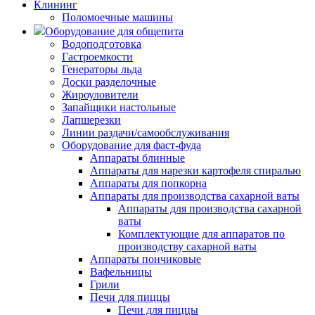
Клининг
Поломоечные машины
Оборудование для общепита
Водоподготовка
Гастроемкости
Генераторы льда
Доски разделочные
Жироуловители
Запайщики настольные
Лапшерезки
Линии раздачи/самообслуживания
Оборудование для фаст-фуда
Аппараты блинные
Аппараты для нарезки картофеля спиралью
Аппараты для попкорна
Аппараты для производства сахарной ваты
Аппараты для производства сахарной
ваты
Комплектующие для аппаратов по
производству сахарной ваты
Аппараты пончиковые
Вафельницы
Грили
Печи для пиццы
Печи для пиццы