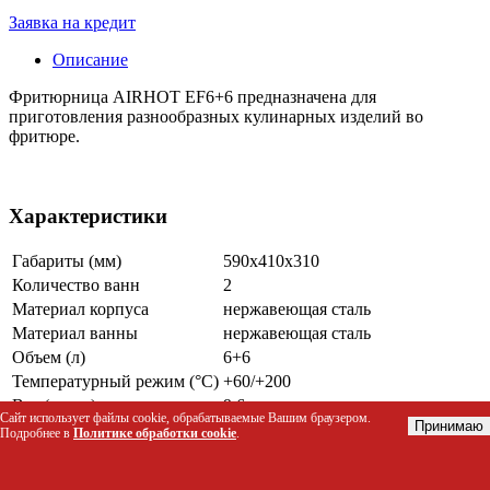
Заявка на кредит
Описание
Фритюрница AIRHOT EF6+6 предназначена для
приготовления разнообразных кулинарных изделий во
фритюре.
Характеристики
Габариты (мм)
590х410х310
Количество ванн
2
Материал корпуса
нержавеющая сталь
Материал ванны
нержавеющая сталь
Объем (л)
6+6
Температурный режим (°С)
+60/+200
Вес (нетто)
9,6 кг
Сайт использует файлы cookie, обрабатываемые Вашим браузером.
Принимаю
Подробнее в
Политике обработки cookie
.
----------------------------------------------------------------------------------
2 термостата (рабочий и аварийный)
Корзины с крышками в комплекте