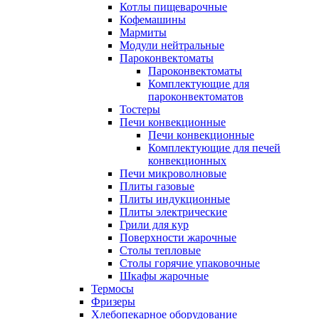
Котлы пищеварочные
Кофемашины
Мармиты
Модули нейтральные
Пароконвектоматы
Пароконвектоматы
Комплектующие для
пароконвектоматов
Тостеры
Печи конвекционные
Печи конвекционные
Комплектующие для печей
конвекционных
Печи микроволновые
Плиты газовые
Плиты индукционные
Плиты электрические
Грили для кур
Поверхности жарочные
Столы тепловые
Столы горячие упаковочные
Шкафы жарочные
Термосы
Фризеры
Хлебопекарное оборудование