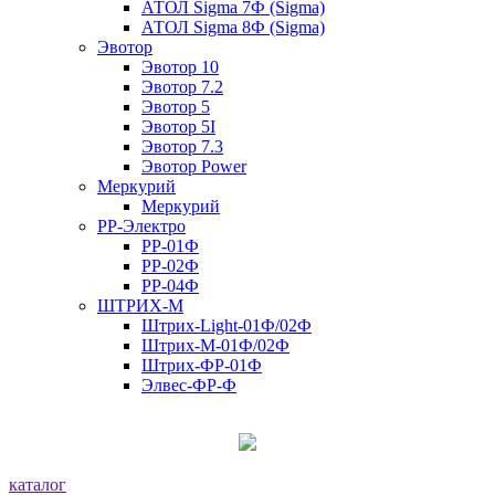
АТОЛ Sigma 7Ф (Sigma)
АТОЛ Sigma 8Ф (Sigma)
Эвотор
Эвотор 10
Эвотор 7.2
Эвотор 5
Эвотор 5I
Эвотор 7.3
Эвотор Power
Меркурий
Меркурий
РР-Электро
РР-01Ф
РР-02Ф
РР-04Ф
ШТРИХ-М
Штрих-Light-01Ф/02Ф
Штрих-М-01Ф/02Ф
Штрих-ФР-01Ф
Элвес-ФР-Ф
каталог