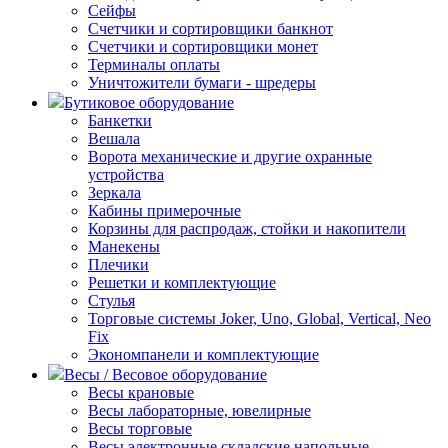
Сейфы
Счетчики и сортировщики банкнот
Счетчики и сортировщики монет
Терминалы оплаты
Уничтожители бумаги - шредеры
Бутиковое оборудование
Банкетки
Вешала
Ворота механические и другие охранные
устройства
Зеркала
Кабины примерочные
Корзины для распродаж, стойки и накопители
Манекены
Плечики
Решетки и комплектующие
Стулья
Торговые системы Joker, Uno, Global, Vertical, Neo
Fix
Экономпанели и комплектующие
Весы / Весовое оборудование
Весы крановые
Весы лабораторные, ювелирные
Весы торговые
Весы электронные складские напольные