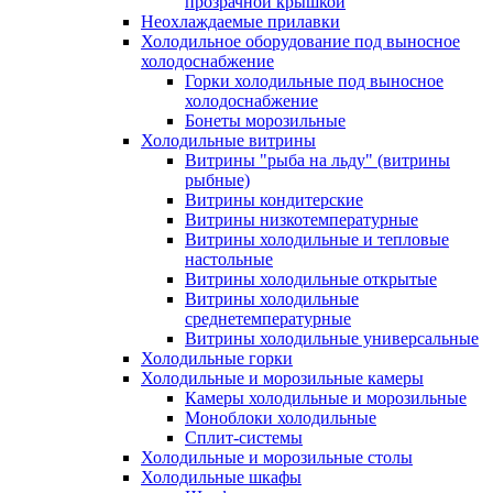
прозрачной крышкой
Неохлаждаемые прилавки
Холодильное оборудование под выносное
холодоснабжение
Горки холодильные под выносное
холодоснабжение
Бонеты морозильные
Холодильные витрины
Витрины "рыба на льду" (витрины
рыбные)
Витрины кондитерские
Витрины низкотемпературные
Витрины холодильные и тепловые
настольные
Витрины холодильные открытые
Витрины холодильные
среднетемпературные
Витрины холодильные универсальные
Холодильные горки
Холодильные и морозильные камеры
Камеры холодильные и морозильные
Моноблоки холодильные
Сплит-системы
Холодильные и морозильные столы
Холодильные шкафы