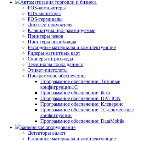
Автоматизация торговли и бизнеса
POS-компьютеры
POS-мониторы
POS-терминалы
Дисплеи покупателя
Клавиатуры программируемые
Принтеры чеков
Принтеры штрих-кода
Расходные материалы и комплектующие
Ридеры магнитных карт
Сканеры штрих-кода
Терминалы сбора данных
Этикет-пистолеты
Программное обеспечение
Программное обеспечение: Типовые
конфигруации1С
Программное обеспечение: ilexx
Программное обеспечение: DALION
Программное обеспечение: Клеверенс
Программное обеспечение: 1С-совместные
конфигруации
Программное обеспечение: DataMobile
Банковское оборудование
Детекторы валют
Расходные материалы и комплектующие