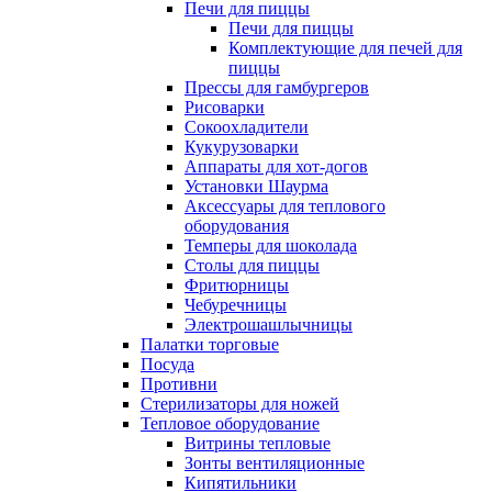
Печи для пиццы
Печи для пиццы
Комплектующие для печей для
пиццы
Прессы для гамбургеров
Рисоварки
Сокоохладители
Кукурузоварки
Аппараты для хот-догов
Установки Шаурма
Аксессуары для теплового
оборудования
Темперы для шоколада
Столы для пиццы
Фритюрницы
Чебуречницы
Электрошашлычницы
Палатки торговые
Посуда
Противни
Стерилизаторы для ножей
Тепловое оборудование
Витрины тепловые
Зонты вентиляционные
Кипятильники