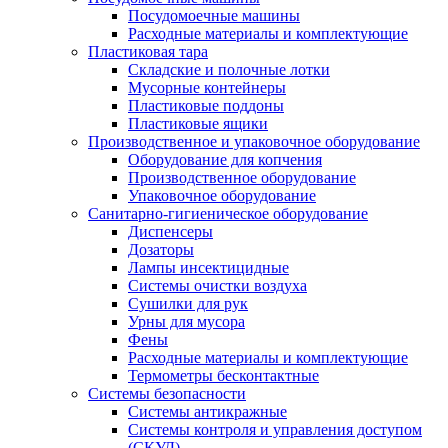
Посудомоечные машины
Расходные материалы и комплектующие
Пластиковая тара
Складские и полочные лотки
Мусорные контейнеры
Пластиковые поддоны
Пластиковые ящики
Производственное и упаковочное оборудование
Оборудование для копчения
Производственное оборудование
Упаковочное оборудование
Санитарно-гигиеническое оборудование
Диспенсеры
Дозаторы
Лампы инсектицидные
Системы очистки воздуха
Сушилки для рук
Урны для мусора
Фены
Расходные материалы и комплектующие
Термометры бесконтактные
Системы безопасности
Системы антикражные
Системы контроля и управления доступом
(СКУД)