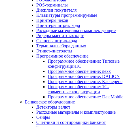
POS-терминалы
Дисплеи покупателя
Клавиатуры программируемые
Принтеры чеков
Принтеры штрих-кода
Расходные материалы и комплектующие
Ридеры магнитных карт
Сканеры штрих-кода
Терминалы сбора данных
Этикет-пистолеты
Программное обеспечение
Программное обеспечение: Типовые
конфигруации1С
Программное обеспечение: ilexx
Программное обеспечение: DALION
Программное обеспечение: Клеверенс
Программное обеспечение: 1С-
совместные конфигруации
Программное обеспечение: DataMobile
Банковское оборудование
Детекторы валют
Расходные материалы и комплектующие
Сейфы
Счетчики и сортировщики банкнот