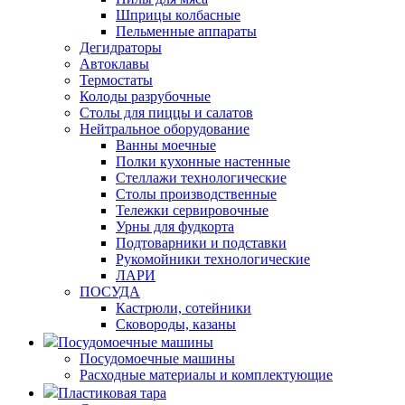
Шприцы колбасные
Пельменные аппараты
Дегидраторы
Автоклавы
Термостаты
Колоды разрубочные
Столы для пиццы и салатов
Нейтральное оборудование
Ванны моечные
Полки кухонные настенные
Стеллажи технологические
Столы производственные
Тележки сервировочные
Урны для фудкорта
Подтоварники и подставки
Рукомойники технологические
ЛАРИ
ПОСУДА
Кастрюли, сотейники
Сковороды, казаны
Посудомоечные машины
Посудомоечные машины
Расходные материалы и комплектующие
Пластиковая тара