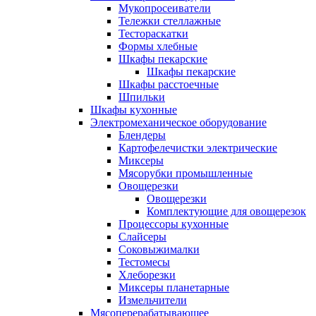
Мукопросеиватели
Тележки стеллажные
Тестораскатки
Формы хлебные
Шкафы пекарские
Шкафы пекарские
Шкафы расстоечные
Шпильки
Шкафы кухонные
Электромеханическое оборудование
Блендеры
Картофелечистки электрические
Миксеры
Мясорубки промышленные
Овощерезки
Овощерезки
Комплектующие для овощерезок
Процессоры кухонные
Слайсеры
Соковыжималки
Тестомесы
Хлеборезки
Миксеры планетарные
Измельчители
Мясоперерабатывающее