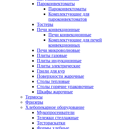
Пароконвектоматы
Пароконвектоматы
Комплектующие для
пароконвектоматов
Тостеры
Печи конвекционные
Печи конвекционные
Комплектующие для печей
конвекционных
Печи микроволновые
Плиты газовые
Плиты индукционные
Плиты электрические
Грили для кур
Поверхности жарочные
Столы тепловые
Столы горячие упаковочные
Шкафы жарочные
Термосы
Фризеры
Хлебопекарное оборудование
Мукопросеиватели
Тележки стеллажные
Тестораскатки
Формы хлебные