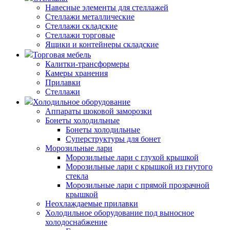
Навесные элементы для стеллажей
Стеллажи металлические
Стеллажи складские
Стеллажи торговые
Ящики и контейнеры складские
Торговая мебель
Калитки-трансформеры
Камеры хранения
Прилавки
Стеллажи
Холодильное оборудование
Аппараты шоковой заморозки
Бонеты холодильные
Бонеты холодильные
Суперструктуры для бонет
Морозильные лари
Морозильные лари с глухой крышкой
Морозильные лари с крышкой из гнутого
стекла
Морозильные лари с прямой прозрачной
крышкой
Неохлаждаемые прилавки
Холодильное оборудование под выносное
холодоснабжение