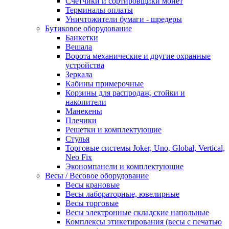
Счетчики и сортировщики монет
Терминалы оплаты
Уничтожители бумаги - шредеры
Бутиковое оборудование
Банкетки
Вешала
Ворота механические и другие охранные
устройства
Зеркала
Кабины примерочные
Корзины для распродаж, стойки и
накопители
Манекены
Плечики
Решетки и комплектующие
Стулья
Торговые системы Joker, Uno, Global, Vertical,
Neo Fix
Экономпанели и комплектующие
Весы / Весовое оборудование
Весы крановые
Весы лабораторные, ювелирные
Весы торговые
Весы электронные складские напольные
Комплексы этикетирования (весы с печатью