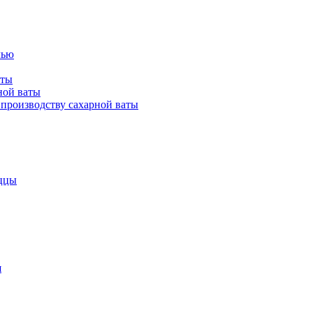
лью
аты
ной ваты
производству сахарной ваты
ццы
я