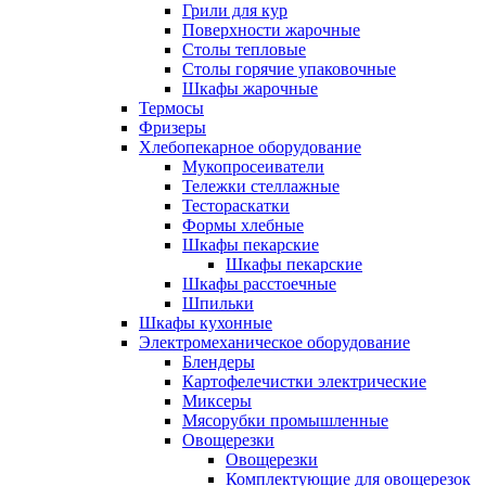
Грили для кур
Поверхности жарочные
Столы тепловые
Столы горячие упаковочные
Шкафы жарочные
Термосы
Фризеры
Хлебопекарное оборудование
Мукопросеиватели
Тележки стеллажные
Тестораскатки
Формы хлебные
Шкафы пекарские
Шкафы пекарские
Шкафы расстоечные
Шпильки
Шкафы кухонные
Электромеханическое оборудование
Блендеры
Картофелечистки электрические
Миксеры
Мясорубки промышленные
Овощерезки
Овощерезки
Комплектующие для овощерезок