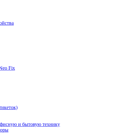
ойства
 Neo Fix
тикеток)
офисную и бытовую технику
поры