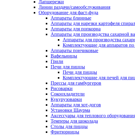
Лапшерезки
Линии раздачи/самообслуживания
Оборудование для фаст-фуда
Аппараты блинные
Аппараты для нарезки картофеля спира
Аппараты для попкорна
Аппараты для производства сахарной в
Аппараты для производства сахар
Комплектующие для аппаратов по 
Аппараты пончиковые
Вафельницы
Грили
Печи для пиццы
Печи для пиццы
Комплектующие для печей для пи
Прессы для гамбургеров
Рисоварки
Сокоохладители
Кукурузоварки
Аппараты для хот-догов
Установки Шаурма
Аксессуары для теплового оборудовани
Темперы для шоколада
Столы для пиццы
Фритюрницы