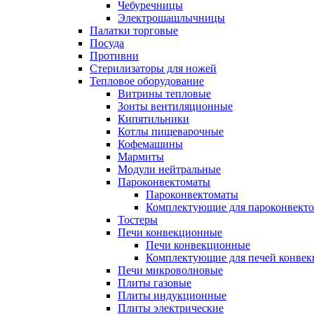
Чебуречницы
Электрошашлычницы
Палатки торговые
Посуда
Противни
Стерилизаторы для ножей
Тепловое оборудование
Витрины тепловые
Зонты вентиляционные
Кипятильники
Котлы пищеварочные
Кофемашины
Мармиты
Модули нейтральные
Пароконвектоматы
Пароконвектоматы
Комплектующие для пароконвекто
Тостеры
Печи конвекционные
Печи конвекционные
Комплектующие для печей конве
Печи микроволновые
Плиты газовые
Плиты индукционные
Плиты электрические