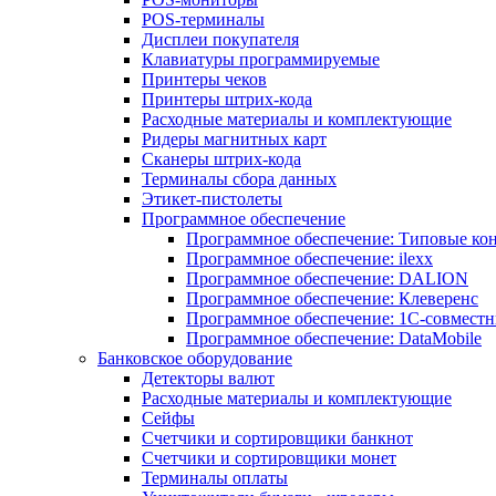
POS-терминалы
Дисплеи покупателя
Клавиатуры программируемые
Принтеры чеков
Принтеры штрих-кода
Расходные материалы и комплектующие
Ридеры магнитных карт
Сканеры штрих-кода
Терминалы сбора данных
Этикет-пистолеты
Программное обеспечение
Программное обеспечение: Типовые к
Программное обеспечение: ilexx
Программное обеспечение: DALION
Программное обеспечение: Клеверенс
Программное обеспечение: 1С-совмест
Программное обеспечение: DataMobile
Банковское оборудование
Детекторы валют
Расходные материалы и комплектующие
Сейфы
Счетчики и сортировщики банкнот
Счетчики и сортировщики монет
Терминалы оплаты