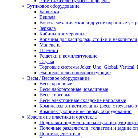
Уничтожители бумаги - шредеры
Бутиковое оборудование
Банкетки
Вешала
Ворота механические и другие охранные устр
Зеркала
Кабины примерочные
Корзины для распродаж, стойки и накопители
Манекены
Плечики
Решетки и комплектующие
Стулья
Торговые системы Joker, Uno, Global, Vertical,
Экономпанели и комплектующие
Весы / Весовое оборудование
Весы крановые
Весы лабораторные, ювелирные
Весы торговые
Весы электронные складские напольные
Комплексы этикетирования (весы с печатью э
Комплектующие к весовому оборудованию
Изделия из пластика и оргстекла
Подставки под меню, печатную продукцию, 
Полочные разделители, толкатели и задние о
Ценникодержатели