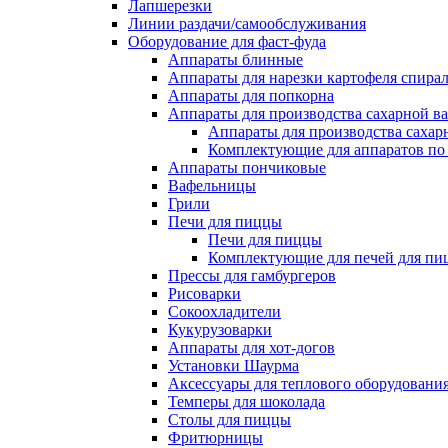
Лапшерезки
Линии раздачи/самообслуживания
Оборудование для фаст-фуда
Аппараты блинные
Аппараты для нарезки картофеля спира
Аппараты для попкорна
Аппараты для производства сахарной в
Аппараты для производства сахар
Комплектующие для аппаратов по 
Аппараты пончиковые
Вафельницы
Грили
Печи для пиццы
Печи для пиццы
Комплектующие для печей для пи
Прессы для гамбургеров
Рисоварки
Сокоохладители
Кукурузоварки
Аппараты для хот-догов
Установки Шаурма
Аксессуары для теплового оборудовани
Темперы для шоколада
Столы для пиццы
Фритюрницы