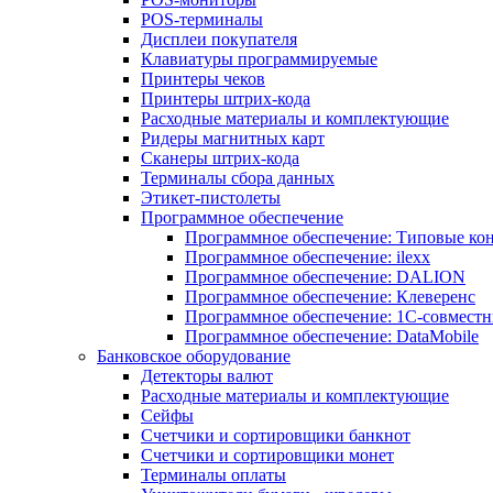
POS-терминалы
Дисплеи покупателя
Клавиатуры программируемые
Принтеры чеков
Принтеры штрих-кода
Расходные материалы и комплектующие
Ридеры магнитных карт
Сканеры штрих-кода
Терминалы сбора данных
Этикет-пистолеты
Программное обеспечение
Программное обеспечение: Типовые к
Программное обеспечение: ilexx
Программное обеспечение: DALION
Программное обеспечение: Клеверенс
Программное обеспечение: 1С-совмест
Программное обеспечение: DataMobile
Банковское оборудование
Детекторы валют
Расходные материалы и комплектующие
Сейфы
Счетчики и сортировщики банкнот
Счетчики и сортировщики монет
Терминалы оплаты