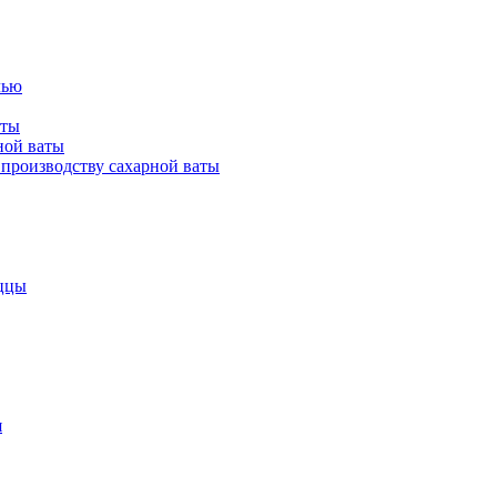
лью
аты
ной ваты
производству сахарной ваты
ццы
я