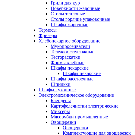
Грили для кур
Поверхности жарочные
Столы тепловые
Столы горячие упаковочные
Шкафы жарочные
Термосы
Фризеры
Хлебопекарное оборудование
Мукопросеиватели
Тележки стеллажные
Тестораскатки
Формы хлебные
Шкафы пекарские
Шкафы пекарские
Шкафы расстоечные
Шпильки
Шкафы кухонные
Электромеханическое оборудование
Блендеры
Картофелечистки электрические
Миксеры
Мясорубки промышленные
Овощерезки
Овощерезки
Комплектующие для овощерезок