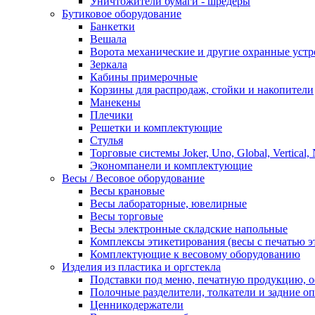
Уничтожители бумаги - шредеры
Бутиковое оборудование
Банкетки
Вешала
Ворота механические и другие охранные устр
Зеркала
Кабины примерочные
Корзины для распродаж, стойки и накопители
Манекены
Плечики
Решетки и комплектующие
Стулья
Торговые системы Joker, Uno, Global, Vertical,
Экономпанели и комплектующие
Весы / Весовое оборудование
Весы крановые
Весы лабораторные, ювелирные
Весы торговые
Весы электронные складские напольные
Комплексы этикетирования (весы с печатью э
Комплектующие к весовому оборудованию
Изделия из пластика и оргстекла
Подставки под меню, печатную продукцию, 
Полочные разделители, толкатели и задние о
Ценникодержатели