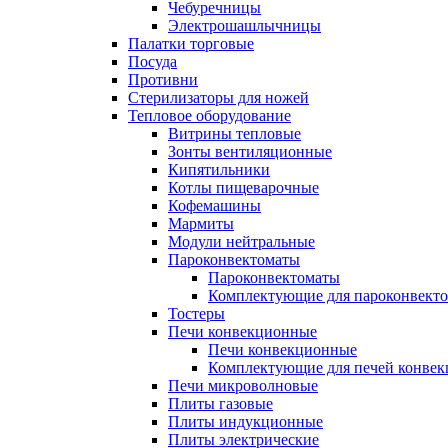
Чебуречницы
Электрошашлычницы
Палатки торговые
Посуда
Противни
Стерилизаторы для ножей
Тепловое оборудование
Витрины тепловые
Зонты вентиляционные
Кипятильники
Котлы пищеварочные
Кофемашины
Мармиты
Модули нейтральные
Пароконвектоматы
Пароконвектоматы
Комплектующие для пароконвекто
Тостеры
Печи конвекционные
Печи конвекционные
Комплектующие для печей конве
Печи микроволновые
Плиты газовые
Плиты индукционные
Плиты электрические