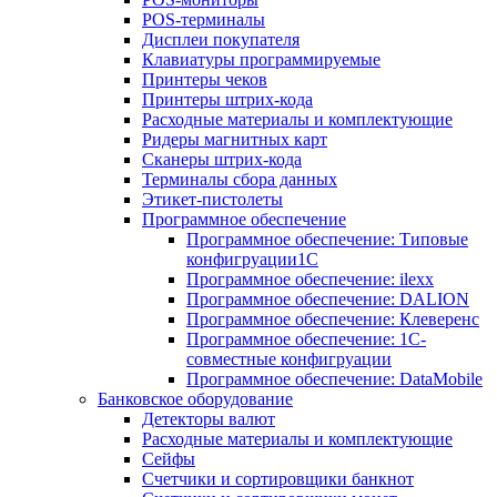
POS-терминалы
Дисплеи покупателя
Клавиатуры программируемые
Принтеры чеков
Принтеры штрих-кода
Расходные материалы и комплектующие
Ридеры магнитных карт
Сканеры штрих-кода
Терминалы сбора данных
Этикет-пистолеты
Программное обеспечение
Программное обеспечение: Типовые
конфигруации1С
Программное обеспечение: ilexx
Программное обеспечение: DALION
Программное обеспечение: Клеверенс
Программное обеспечение: 1С-
совместные конфигруации
Программное обеспечение: DataMobile
Банковское оборудование
Детекторы валют
Расходные материалы и комплектующие
Сейфы
Счетчики и сортировщики банкнот