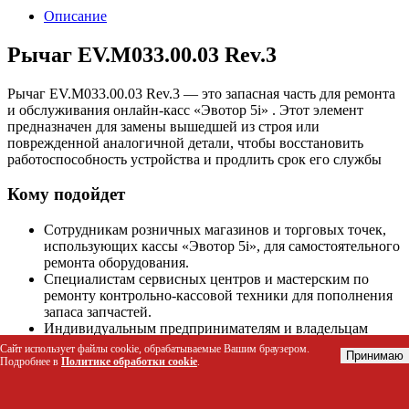
Описание
Рычаг EV.M033.00.03 Rev.3
Рычаг EV.M033.00.03 Rev.3 — это запасная часть для ремонта
и обслуживания онлайн-касс «Эвотор 5i» . Этот элемент
предназначен для замены вышедшей из строя или
поврежденной аналогичной детали, чтобы восстановить
работоспособность устройства и продлить срок его службы
Кому подойдет
Сотрудникам розничных магазинов и торговых точек,
использующих кассы «Эвотор 5i», для самостоятельного
ремонта оборудования.
Специалистам сервисных центров и мастерским по
ремонту контрольно-кассовой техники для пополнения
запаса запчастей.
Индивидуальным предпринимателям и владельцам
бизнеса, обслуживающим кассовое оборудование
Сайт использует файлы cookie, обрабатываемые Вашим браузером.
Принимаю
собственными силами.
Подробнее в
Политике обработки cookie
.
Характеристики