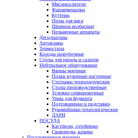
Мясорыхлители
Фаршемешалки
Куттеры
Пилы для мяса
Шприцы колбасные
Пельменные аппараты
Дегидраторы
Автоклавы
Термостаты
Колоды разрубочные
Столы для пиццы и салатов
Нейтральное оборудование
Ванны моечные
Полки кухонные настенные
Стеллажи технологические
Столы производственные
Тележки сервировочные
Урны для фудкорта
Подтоварники и подставки
Рукомойники технологические
ЛАРИ
ПОСУДА
Кастрюли, сотейники
Сковороды, казаны
Посудомоечные машины