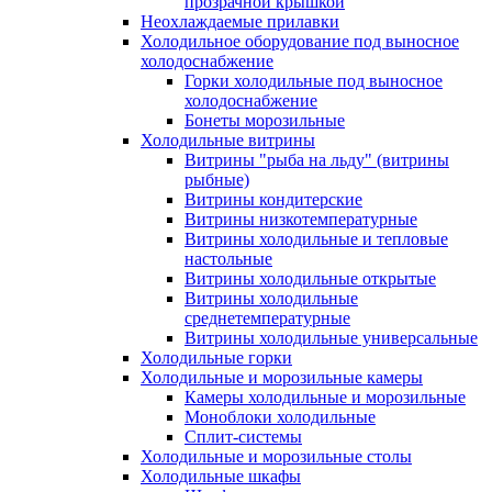
прозрачной крышкой
Неохлаждаемые прилавки
Холодильное оборудование под выносное
холодоснабжение
Горки холодильные под выносное
холодоснабжение
Бонеты морозильные
Холодильные витрины
Витрины "рыба на льду" (витрины
рыбные)
Витрины кондитерские
Витрины низкотемпературные
Витрины холодильные и тепловые
настольные
Витрины холодильные открытые
Витрины холодильные
среднетемпературные
Витрины холодильные универсальные
Холодильные горки
Холодильные и морозильные камеры
Камеры холодильные и морозильные
Моноблоки холодильные
Сплит-системы
Холодильные и морозильные столы
Холодильные шкафы