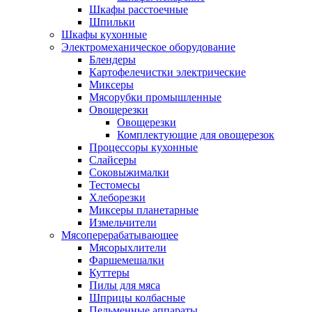
Шкафы расстоечные
Шпильки
Шкафы кухонные
Электромеханическое оборудование
Блендеры
Картофелечистки электрические
Миксеры
Мясорубки промышленные
Овощерезки
Овощерезки
Комплектующие для овощерезок
Процессоры кухонные
Слайсеры
Соковыжималки
Тестомесы
Хлеборезки
Миксеры планетарные
Измельчители
Мясоперерабатывающее
Мясорыхлители
Фаршемешалки
Куттеры
Пилы для мяса
Шприцы колбасные
Пельменные аппараты