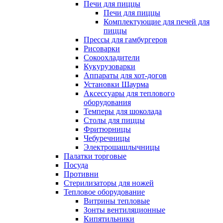
Печи для пиццы
Печи для пиццы
Комплектующие для печей для
пиццы
Прессы для гамбургеров
Рисоварки
Сокоохладители
Кукурузоварки
Аппараты для хот-догов
Установки Шаурма
Аксессуары для теплового
оборудования
Темперы для шоколада
Столы для пиццы
Фритюрницы
Чебуречницы
Электрошашлычницы
Палатки торговые
Посуда
Противни
Стерилизаторы для ножей
Тепловое оборудование
Витрины тепловые
Зонты вентиляционные
Кипятильники