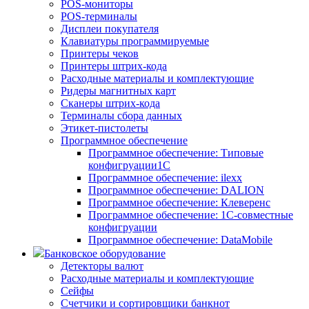
POS-мониторы
POS-терминалы
Дисплеи покупателя
Клавиатуры программируемые
Принтеры чеков
Принтеры штрих-кода
Расходные материалы и комплектующие
Ридеры магнитных карт
Сканеры штрих-кода
Терминалы сбора данных
Этикет-пистолеты
Программное обеспечение
Программное обеспечение: Типовые
конфигруации1С
Программное обеспечение: ilexx
Программное обеспечение: DALION
Программное обеспечение: Клеверенс
Программное обеспечение: 1С-совместные
конфигруации
Программное обеспечение: DataMobile
Банковское оборудование
Детекторы валют
Расходные материалы и комплектующие
Сейфы
Счетчики и сортировщики банкнот