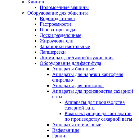
Клининг
Поломоечные машины
Оборудование для общепита
Водоподготовка
Гастроемкости
Генераторы льда
Доски разделочные
Жироуловители
Запайщики настольные
Лапшерезки
Линии раздачи/самообслуживания
Оборудование для фаст-фуда
Аппараты блинные
Аппараты для нарезки картофеля
спиралью
Аппараты для попкорна
Аппараты для производства сахарной
ваты
Аппараты для производства
сахарной ваты
Комплектующие для аппаратов
по производству сахарной ваты
Аппараты пончиковые
Вафельницы
Грили