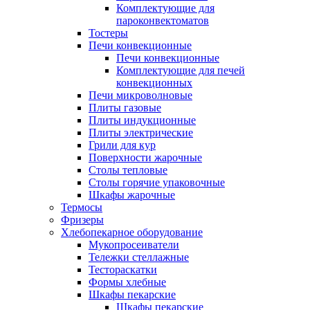
Комплектующие для
пароконвектоматов
Тостеры
Печи конвекционные
Печи конвекционные
Комплектующие для печей
конвекционных
Печи микроволновые
Плиты газовые
Плиты индукционные
Плиты электрические
Грили для кур
Поверхности жарочные
Столы тепловые
Столы горячие упаковочные
Шкафы жарочные
Термосы
Фризеры
Хлебопекарное оборудование
Мукопросеиватели
Тележки стеллажные
Тестораскатки
Формы хлебные
Шкафы пекарские
Шкафы пекарские