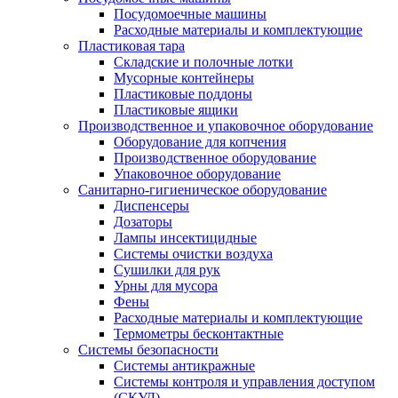
Посудомоечные машины
Расходные материалы и комплектующие
Пластиковая тара
Складские и полочные лотки
Мусорные контейнеры
Пластиковые поддоны
Пластиковые ящики
Производственное и упаковочное оборудование
Оборудование для копчения
Производственное оборудование
Упаковочное оборудование
Санитарно-гигиеническое оборудование
Диспенсеры
Дозаторы
Лампы инсектицидные
Системы очистки воздуха
Сушилки для рук
Урны для мусора
Фены
Расходные материалы и комплектующие
Термометры бесконтактные
Системы безопасности
Системы антикражные
Системы контроля и управления доступом
(СКУД)