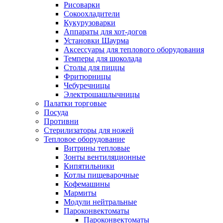
Рисоварки
Сокоохладители
Кукурузоварки
Аппараты для хот-догов
Установки Шаурма
Аксессуары для теплового оборудования
Темперы для шоколада
Столы для пиццы
Фритюрницы
Чебуречницы
Электрошашлычницы
Палатки торговые
Посуда
Противни
Стерилизаторы для ножей
Тепловое оборудование
Витрины тепловые
Зонты вентиляционные
Кипятильники
Котлы пищеварочные
Кофемашины
Мармиты
Модули нейтральные
Пароконвектоматы
Пароконвектоматы