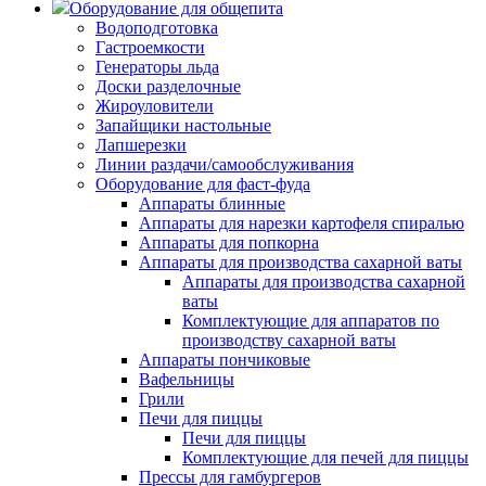
Оборудование для общепита
Водоподготовка
Гастроемкости
Генераторы льда
Доски разделочные
Жироуловители
Запайщики настольные
Лапшерезки
Линии раздачи/самообслуживания
Оборудование для фаст-фуда
Аппараты блинные
Аппараты для нарезки картофеля спиралью
Аппараты для попкорна
Аппараты для производства сахарной ваты
Аппараты для производства сахарной
ваты
Комплектующие для аппаратов по
производству сахарной ваты
Аппараты пончиковые
Вафельницы
Грили
Печи для пиццы
Печи для пиццы
Комплектующие для печей для пиццы
Прессы для гамбургеров