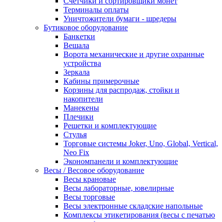
Счетчики и сортировщики монет
Терминалы оплаты
Уничтожители бумаги - шредеры
Бутиковое оборудование
Банкетки
Вешала
Ворота механические и другие охранные
устройства
Зеркала
Кабины примерочные
Корзины для распродаж, стойки и
накопители
Манекены
Плечики
Решетки и комплектующие
Стулья
Торговые системы Joker, Uno, Global, Vertical,
Neo Fix
Экономпанели и комплектующие
Весы / Весовое оборудование
Весы крановые
Весы лабораторные, ювелирные
Весы торговые
Весы электронные складские напольные
Комплексы этикетирования (весы с печатью