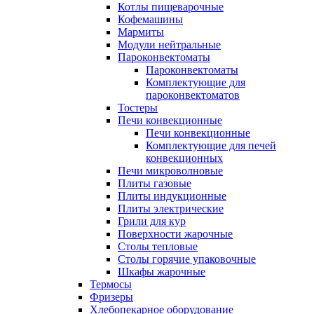
Котлы пищеварочные
Кофемашины
Мармиты
Модули нейтральные
Пароконвектоматы
Пароконвектоматы
Комплектующие для
пароконвектоматов
Тостеры
Печи конвекционные
Печи конвекционные
Комплектующие для печей
конвекционных
Печи микроволновые
Плиты газовые
Плиты индукционные
Плиты электрические
Грили для кур
Поверхности жарочные
Столы тепловые
Столы горячие упаковочные
Шкафы жарочные
Термосы
Фризеры
Хлебопекарное оборудование