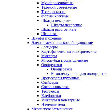
Мукопросеиватели
Тележки стеллажные
Тестораскатки
Формы хлебные
Шкафы пекарские
Шкафы пекарские
Шкафы расстоечные
Шпильки
Шкафы кухонные
Электромеханическое оборудование
Блендеры
Картофелечистки электрические
Миксеры
Мясорубки промышленные
Овощерезки
Овощерезки
Комплектующие для овощерезок
Процессоры кухонные
Слайсеры
Соковыжималки
Тестомесы
Хлеборезки
Миксеры планетарные
Измельчители
Мясоперерабатывающее