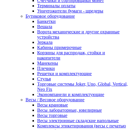
Счетчики и сортировщики монет
Терминалы оплаты
Уничтожители бумаги - шредеры
Бутиковое оборудование
Банкетки
Вешала
Ворота механические и другие охранные
устройства
Зеркала
Кабины примерочные
Корзины для распродаж, стойки и
накопители
Манекены
Плечики
Решетки и комплектующие
Стулья
Торговые системы Joker, Uno, Global, Vertical,
Neo Fix
Экономпанели и комплектующие
Весы / Весовое оборудование
Весы крановые
Весы лабораторные, ювелирные
Весы торговые
Весы электронные складские напольные
Комплексы этикетирования (весы с печатью