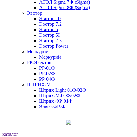
АТОЛ Sigma 7Ф (Sigma)
АТОЛ Sigma 8Ф (Sigma)
Эвотор
Эвотор 10
Эвотор 7.2
Эвотор 5
Эвотор 5I
Эвотор 7.3
Эвотор Power
Меркурий
Меркурий
РР-Электро
РР-01Ф
РР-02Ф
РР-04Ф
ШТРИХ-М
Штрих-Light-01Ф/02Ф
Штрих-М-01Ф/02Ф
Штрих-ФР-01Ф
Элвес-ФР-Ф
каталог