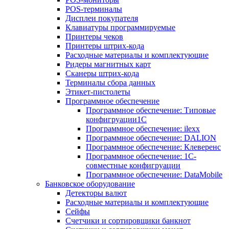
POS-терминалы
Дисплеи покупателя
Клавиатуры программируемые
Принтеры чеков
Принтеры штрих-кода
Расходные материалы и комплектующие
Ридеры магнитных карт
Сканеры штрих-кода
Терминалы сбора данных
Этикет-пистолеты
Программное обеспечение
Программное обеспечение: Типовые
конфигруации1С
Программное обеспечение: ilexx
Программное обеспечение: DALION
Программное обеспечение: Клеверенс
Программное обеспечение: 1С-
совместные конфигруации
Программное обеспечение: DataMobile
Банковское оборудование
Детекторы валют
Расходные материалы и комплектующие
Сейфы
Счетчики и сортировщики банкнот