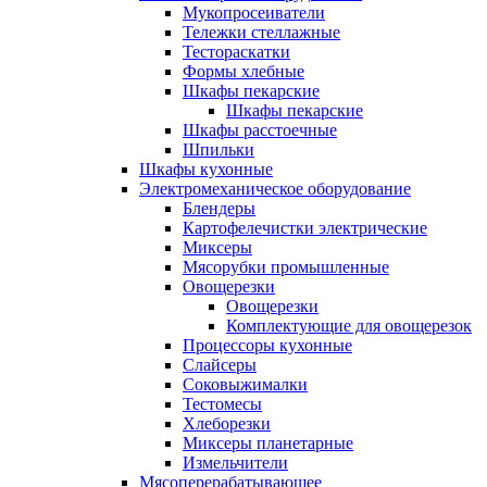
Мукопросеиватели
Тележки стеллажные
Тестораскатки
Формы хлебные
Шкафы пекарские
Шкафы пекарские
Шкафы расстоечные
Шпильки
Шкафы кухонные
Электромеханическое оборудование
Блендеры
Картофелечистки электрические
Миксеры
Мясорубки промышленные
Овощерезки
Овощерезки
Комплектующие для овощерезок
Процессоры кухонные
Слайсеры
Соковыжималки
Тестомесы
Хлеборезки
Миксеры планетарные
Измельчители
Мясоперерабатывающее