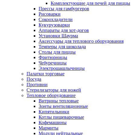
Комплектующие для печей для пиццы
Прессы для гамбургеров
Рисоварки
Сокоохладители
Кукурузоварки
Аппараты для хот-догов
Установки Шаурма
Аксессуары для теплового оборудования
Темперы для шоколада
Столы для пиццы
Фритюрницы
Чебуречницы
Электрошашлычницы
Палатки торговые
Посуда
Противни
Стерилизаторы для ножей
Тепловое оборудование
Витрины тепловые
Зонты вентиляционные
Кипятильники
Котлы пищеварочные
Кофемашины
Мармиты
Модули нейтральные