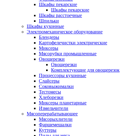
Шкафы пекарские
Шкафы пекарские
Шкафы расстоечные
Шпильки
Шкафы кухонные
Электромеханическое оборудование
Блендеры
Картофелечистки электрические
Миксеры
Мясорубки промышленные
Овощерезки
Овощерезки
Комплектующие для овощерезок
Процессоры кухонные
Слайсеры
Соковыжималки
Тестомесы
Хлеборезки
Миксеры планетарные
Измельчители
Мясоперерабатывающее
Мясорыхлители
Фаршемешалки
Куттеры
Пилы для мяса