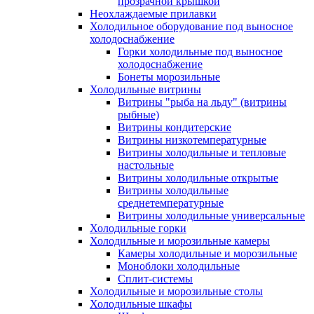
прозрачной крышкой
Неохлаждаемые прилавки
Холодильное оборудование под выносное
холодоснабжение
Горки холодильные под выносное
холодоснабжение
Бонеты морозильные
Холодильные витрины
Витрины "рыба на льду" (витрины
рыбные)
Витрины кондитерские
Витрины низкотемпературные
Витрины холодильные и тепловые
настольные
Витрины холодильные открытые
Витрины холодильные
среднетемпературные
Витрины холодильные универсальные
Холодильные горки
Холодильные и морозильные камеры
Камеры холодильные и морозильные
Моноблоки холодильные
Сплит-системы
Холодильные и морозильные столы
Холодильные шкафы