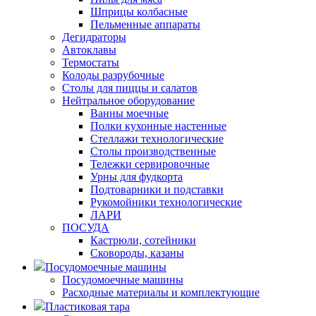
Шприцы колбасные
Пельменные аппараты
Дегидраторы
Автоклавы
Термостаты
Колоды разрубочные
Столы для пиццы и салатов
Нейтральное оборудование
Ванны моечные
Полки кухонные настенные
Стеллажи технологические
Столы производственные
Тележки сервировочные
Урны для фудкорта
Подтоварники и подставки
Рукомойники технологические
ЛАРИ
ПОСУДА
Кастрюли, сотейники
Сковороды, казаны
Посудомоечные машины
Посудомоечные машины
Расходные материалы и комплектующие
Пластиковая тара