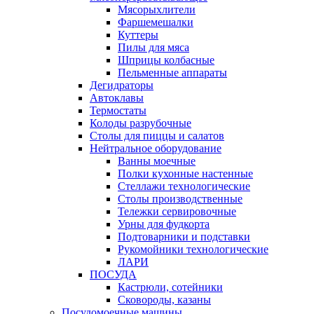
Мясорыхлители
Фаршемешалки
Куттеры
Пилы для мяса
Шприцы колбасные
Пельменные аппараты
Дегидраторы
Автоклавы
Термостаты
Колоды разрубочные
Столы для пиццы и салатов
Нейтральное оборудование
Ванны моечные
Полки кухонные настенные
Стеллажи технологические
Столы производственные
Тележки сервировочные
Урны для фудкорта
Подтоварники и подставки
Рукомойники технологические
ЛАРИ
ПОСУДА
Кастрюли, сотейники
Сковороды, казаны
Посудомоечные машины