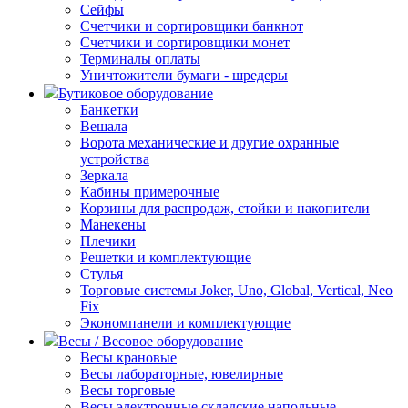
Сейфы
Счетчики и сортировщики банкнот
Счетчики и сортировщики монет
Терминалы оплаты
Уничтожители бумаги - шредеры
Бутиковое оборудование
Банкетки
Вешала
Ворота механические и другие охранные
устройства
Зеркала
Кабины примерочные
Корзины для распродаж, стойки и накопители
Манекены
Плечики
Решетки и комплектующие
Стулья
Торговые системы Joker, Uno, Global, Vertical, Neo
Fix
Экономпанели и комплектующие
Весы / Весовое оборудование
Весы крановые
Весы лабораторные, ювелирные
Весы торговые
Весы электронные складские напольные