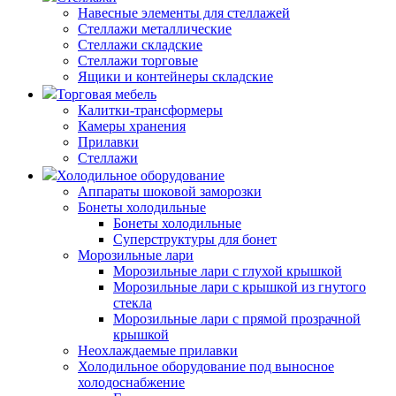
Навесные элементы для стеллажей
Стеллажи металлические
Стеллажи складские
Стеллажи торговые
Ящики и контейнеры складские
Торговая мебель
Калитки-трансформеры
Камеры хранения
Прилавки
Стеллажи
Холодильное оборудование
Аппараты шоковой заморозки
Бонеты холодильные
Бонеты холодильные
Суперструктуры для бонет
Морозильные лари
Морозильные лари с глухой крышкой
Морозильные лари с крышкой из гнутого
стекла
Морозильные лари с прямой прозрачной
крышкой
Неохлаждаемые прилавки
Холодильное оборудование под выносное
холодоснабжение