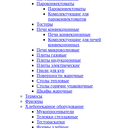
Пароконвектоматы
Пароконвектоматы
Комплектующие для
пароконвектоматов
Тостеры
Печи конвекционные
Печи конвекционные
Комплектующие для печей
конвекционных
Печи микроволновые
Плиты газовые
Плиты индукционные
Плиты электрические
Грили для кур
Поверхности жарочные
Столы тепловые
Столы горячие упаковочные
Шкафы жарочные
Термосы
Фризеры
Хлебопекарное оборудование
Мукопросеиватели
Тележки стеллажные
Тестораскатки
Формы хлебные