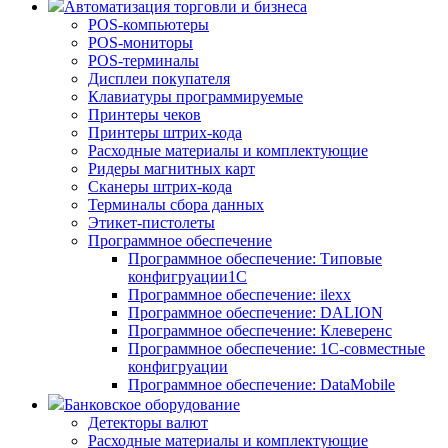
Автоматизация торговли и бизнеса
POS-компьютеры
POS-мониторы
POS-терминалы
Дисплеи покупателя
Клавиатуры программируемые
Принтеры чеков
Принтеры штрих-кода
Расходные материалы и комплектующие
Ридеры магнитных карт
Сканеры штрих-кода
Терминалы сбора данных
Этикет-пистолеты
Программное обеспечение
Программное обеспечение: Типовые
конфигруации1С
Программное обеспечение: ilexx
Программное обеспечение: DALION
Программное обеспечение: Клеверенс
Программное обеспечение: 1С-совместные
конфигруации
Программное обеспечение: DataMobile
Банковское оборудование
Детекторы валют
Расходные материалы и комплектующие