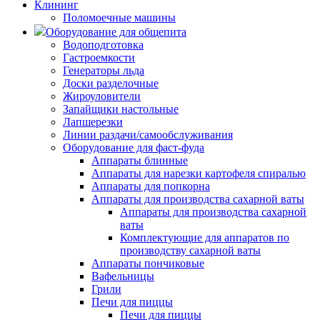
Клининг
Поломоечные машины
Оборудование для общепита
Водоподготовка
Гастроемкости
Генераторы льда
Доски разделочные
Жироуловители
Запайщики настольные
Лапшерезки
Линии раздачи/самообслуживания
Оборудование для фаст-фуда
Аппараты блинные
Аппараты для нарезки картофеля спиралью
Аппараты для попкорна
Аппараты для производства сахарной ваты
Аппараты для производства сахарной
ваты
Комплектующие для аппаратов по
производству сахарной ваты
Аппараты пончиковые
Вафельницы
Грили
Печи для пиццы
Печи для пиццы