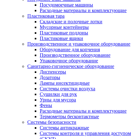
Посудомоечные машины
Расходные материалы и комплектующие
Пластиковая тара
Складские и полочные лотки
Мусорные контейнеры
Пластиковые поддоны
Пластиковые ящики
Производственное и упаковочное оборудование
Оборудование для копчения
Производственное оборудование
Упаковочное оборудование
Санитарно-гигиеническое оборудование
Диспенсеры
Дозаторы
Лампы инсектицидные
Системы очистки воздуха
Сушилки для рук
Урны для мусора
Фены
Расходные материалы и комплектующие
Термометры бесконтактные
Системы безопасности
Системы антикражные
Системы контроля и управления доступом
(СКУД)