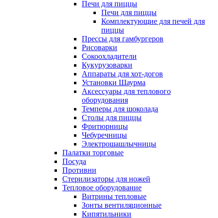
Печи для пиццы
Печи для пиццы
Комплектующие для печей для
пиццы
Прессы для гамбургеров
Рисоварки
Сокоохладители
Кукурузоварки
Аппараты для хот-догов
Установки Шаурма
Аксессуары для теплового
оборудования
Темперы для шоколада
Столы для пиццы
Фритюрницы
Чебуречницы
Электрошашлычницы
Палатки торговые
Посуда
Противни
Стерилизаторы для ножей
Тепловое оборудование
Витрины тепловые
Зонты вентиляционные
Кипятильники