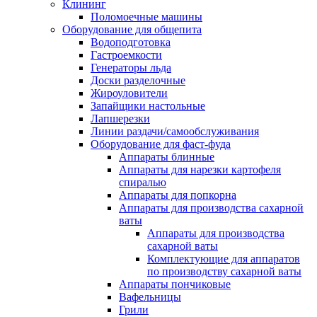
Клининг
Поломоечные машины
Оборудование для общепита
Водоподготовка
Гастроемкости
Генераторы льда
Доски разделочные
Жироуловители
Запайщики настольные
Лапшерезки
Линии раздачи/самообслуживания
Оборудование для фаст-фуда
Аппараты блинные
Аппараты для нарезки картофеля
спиралью
Аппараты для попкорна
Аппараты для производства сахарной
ваты
Аппараты для производства
сахарной ваты
Комплектующие для аппаратов
по производству сахарной ваты
Аппараты пончиковые
Вафельницы
Грили