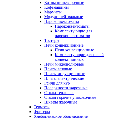
Котлы пищеварочные
Кофемашины
Мармиты
Модули нейтральные
Пароконвектоматы
Пароконвектоматы
Комплектующие для
пароконвектоматов
Тостеры
Печи конвекционные
Печи конвекционные
Комплектующие для печей
конвекционных
Печи микроволновые
Плиты газовые
Плиты индукционные
Плиты электрические
Грили для кур
Поверхности жарочные
Столы тепловые
Столы горячие упаковочные
Шкафы жарочные
Термосы
Фризеры
Хлебопекарное оборудование