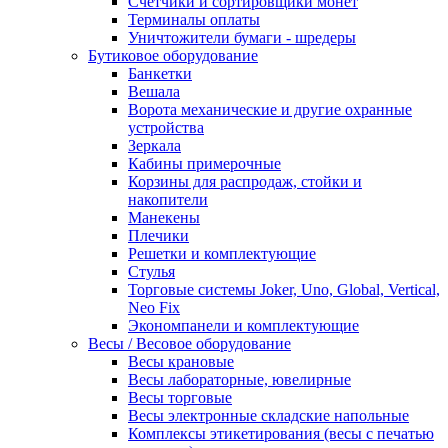
Счетчики и сортировщики монет
Терминалы оплаты
Уничтожители бумаги - шредеры
Бутиковое оборудование
Банкетки
Вешала
Ворота механические и другие охранные
устройства
Зеркала
Кабины примерочные
Корзины для распродаж, стойки и
накопители
Манекены
Плечики
Решетки и комплектующие
Стулья
Торговые системы Joker, Uno, Global, Vertical,
Neo Fix
Экономпанели и комплектующие
Весы / Весовое оборудование
Весы крановые
Весы лабораторные, ювелирные
Весы торговые
Весы электронные складские напольные
Комплексы этикетирования (весы с печатью