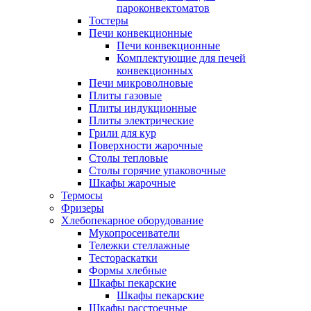
пароконвектоматов
Тостеры
Печи конвекционные
Печи конвекционные
Комплектующие для печей
конвекционных
Печи микроволновые
Плиты газовые
Плиты индукционные
Плиты электрические
Грили для кур
Поверхности жарочные
Столы тепловые
Столы горячие упаковочные
Шкафы жарочные
Термосы
Фризеры
Хлебопекарное оборудование
Мукопросеиватели
Тележки стеллажные
Тестораскатки
Формы хлебные
Шкафы пекарские
Шкафы пекарские
Шкафы расстоечные