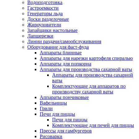
Водоподготовка
Гастроемкости
Генераторы льда
Доски разделочные
Жироуловители
Запайщики настольные
Лапшерезки
Линии раздачи/самообслуживания
Оборудование для фаст-фуда
Аппараты блинные
Аппараты для нарезки картофеля спиралью
Аппараты для попкорна
Аппараты для производства сахарной ваты
Аппараты для производства сахарной
ваты
Комплектующие для аппаратов по
производству сахарной ваты
Аппараты пончиковые
Вафельницы
Грили
Печи для пиццы
Печи для пиццы
Комплектующие для печей для пиццы
Прессы для гамбургеров
Рисоварки