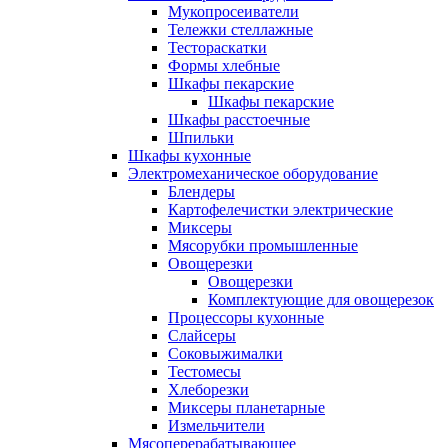
Мукопросеиватели
Тележки стеллажные
Тестораскатки
Формы хлебные
Шкафы пекарские
Шкафы пекарские
Шкафы расстоечные
Шпильки
Шкафы кухонные
Электромеханическое оборудование
Блендеры
Картофелечистки электрические
Миксеры
Мясорубки промышленные
Овощерезки
Овощерезки
Комплектующие для овощерезок
Процессоры кухонные
Слайсеры
Соковыжималки
Тестомесы
Хлеборезки
Миксеры планетарные
Измельчители
Мясоперерабатывающее