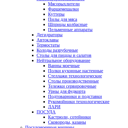
Мясорыхлители
Фаршемешалки
Куттеры
Пилы для мяса
Шприцы колбасные
Пельменные аппараты
Дегидраторы
Автоклавы
Термостаты
Колоды разрубочные
Столы для пиццы и салатов
Нейтральное оборудование
Ванны моечные
Полки кухонные настенные
Стеллажи технологические
Столы производственные
Тележки сервировочные
Урны для фудкорта
Подтоварники и подставки
Рукомойники технологические
ЛАРИ
ПОСУДА
Кастрюли, сотейники
Сковороды, казаны
Посудомоечные машины