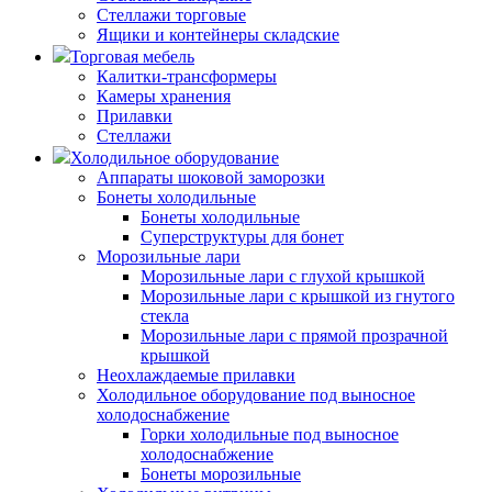
Стеллажи торговые
Ящики и контейнеры складские
Торговая мебель
Калитки-трансформеры
Камеры хранения
Прилавки
Стеллажи
Холодильное оборудование
Аппараты шоковой заморозки
Бонеты холодильные
Бонеты холодильные
Суперструктуры для бонет
Морозильные лари
Морозильные лари с глухой крышкой
Морозильные лари с крышкой из гнутого
стекла
Морозильные лари с прямой прозрачной
крышкой
Неохлаждаемые прилавки
Холодильное оборудование под выносное
холодоснабжение
Горки холодильные под выносное
холодоснабжение
Бонеты морозильные