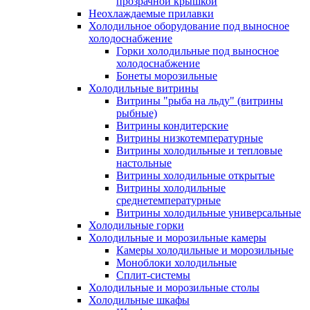
прозрачной крышкой
Неохлаждаемые прилавки
Холодильное оборудование под выносное
холодоснабжение
Горки холодильные под выносное
холодоснабжение
Бонеты морозильные
Холодильные витрины
Витрины "рыба на льду" (витрины
рыбные)
Витрины кондитерские
Витрины низкотемпературные
Витрины холодильные и тепловые
настольные
Витрины холодильные открытые
Витрины холодильные
среднетемпературные
Витрины холодильные универсальные
Холодильные горки
Холодильные и морозильные камеры
Камеры холодильные и морозильные
Моноблоки холодильные
Сплит-системы
Холодильные и морозильные столы
Холодильные шкафы