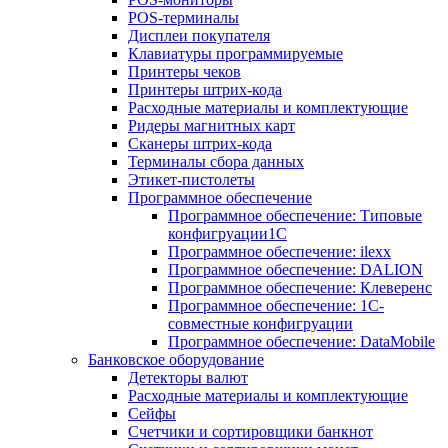
POS-терминалы
Дисплеи покупателя
Клавиатуры программируемые
Принтеры чеков
Принтеры штрих-кода
Расходные материалы и комплектующие
Ридеры магнитных карт
Сканеры штрих-кода
Терминалы сбора данных
Этикет-пистолеты
Программное обеспечение
Программное обеспечение: Типовые
конфигруации1С
Программное обеспечение: ilexx
Программное обеспечение: DALION
Программное обеспечение: Клеверенс
Программное обеспечение: 1С-
совместные конфигруации
Программное обеспечение: DataMobile
Банковское оборудование
Детекторы валют
Расходные материалы и комплектующие
Сейфы
Счетчики и сортировщики банкнот