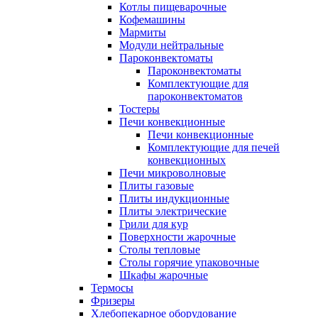
Котлы пищеварочные
Кофемашины
Мармиты
Модули нейтральные
Пароконвектоматы
Пароконвектоматы
Комплектующие для
пароконвектоматов
Тостеры
Печи конвекционные
Печи конвекционные
Комплектующие для печей
конвекционных
Печи микроволновые
Плиты газовые
Плиты индукционные
Плиты электрические
Грили для кур
Поверхности жарочные
Столы тепловые
Столы горячие упаковочные
Шкафы жарочные
Термосы
Фризеры
Хлебопекарное оборудование