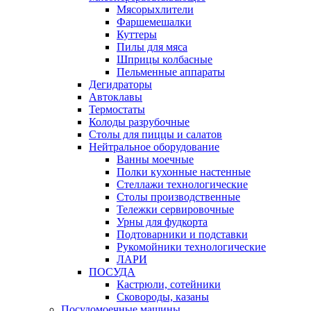
Мясорыхлители
Фаршемешалки
Куттеры
Пилы для мяса
Шприцы колбасные
Пельменные аппараты
Дегидраторы
Автоклавы
Термостаты
Колоды разрубочные
Столы для пиццы и салатов
Нейтральное оборудование
Ванны моечные
Полки кухонные настенные
Стеллажи технологические
Столы производственные
Тележки сервировочные
Урны для фудкорта
Подтоварники и подставки
Рукомойники технологические
ЛАРИ
ПОСУДА
Кастрюли, сотейники
Сковороды, казаны
Посудомоечные машины