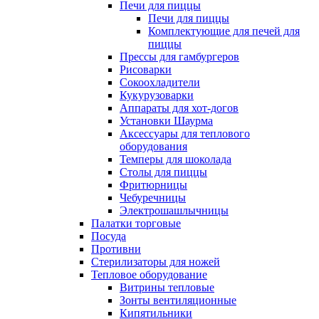
Печи для пиццы
Печи для пиццы
Комплектующие для печей для
пиццы
Прессы для гамбургеров
Рисоварки
Сокоохладители
Кукурузоварки
Аппараты для хот-догов
Установки Шаурма
Аксессуары для теплового
оборудования
Темперы для шоколада
Столы для пиццы
Фритюрницы
Чебуречницы
Электрошашлычницы
Палатки торговые
Посуда
Противни
Стерилизаторы для ножей
Тепловое оборудование
Витрины тепловые
Зонты вентиляционные
Кипятильники