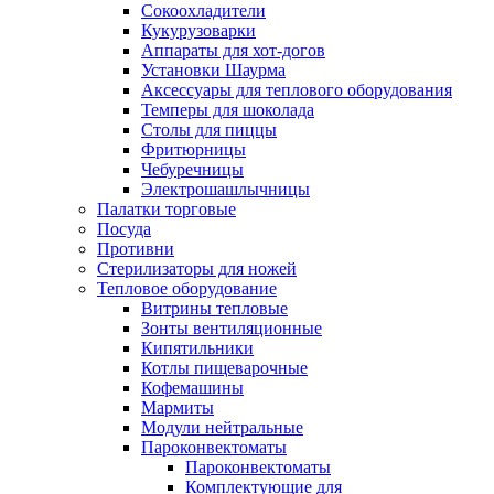
Сокоохладители
Кукурузоварки
Аппараты для хот-догов
Установки Шаурма
Аксессуары для теплового оборудования
Темперы для шоколада
Столы для пиццы
Фритюрницы
Чебуречницы
Электрошашлычницы
Палатки торговые
Посуда
Противни
Стерилизаторы для ножей
Тепловое оборудование
Витрины тепловые
Зонты вентиляционные
Кипятильники
Котлы пищеварочные
Кофемашины
Мармиты
Модули нейтральные
Пароконвектоматы
Пароконвектоматы
Комплектующие для