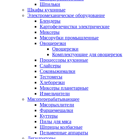
Шпильки
Шкафы кухонные
Электромеханическое оборудование
Блендеры
Картофелечистки электрические
Миксеры
Мясорубки промышленные
Овощерезки
Овощерезки
Комплектующие для овощерезок
Процессоры кухонные
Слайсеры
Соковыжималки
Тестомесы
Хлеборезки
Миксеры планетарные
Измельчители
Мясоперерабатывающее
Мясорыхлители
Фаршемешалки
Куттеры
Пилы для мяса
Шприцы колбасные
Пельменные аппараты
Дегидраторы