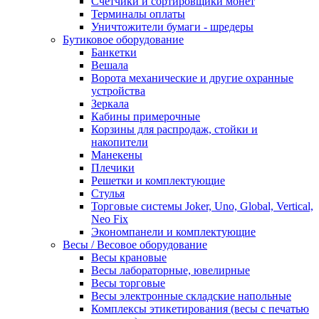
Счетчики и сортировщики монет
Терминалы оплаты
Уничтожители бумаги - шредеры
Бутиковое оборудование
Банкетки
Вешала
Ворота механические и другие охранные
устройства
Зеркала
Кабины примерочные
Корзины для распродаж, стойки и
накопители
Манекены
Плечики
Решетки и комплектующие
Стулья
Торговые системы Joker, Uno, Global, Vertical,
Neo Fix
Экономпанели и комплектующие
Весы / Весовое оборудование
Весы крановые
Весы лабораторные, ювелирные
Весы торговые
Весы электронные складские напольные
Комплексы этикетирования (весы с печатью