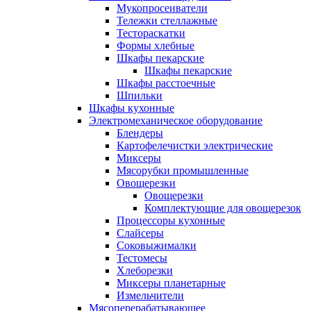
Мукопросеиватели
Тележки стеллажные
Тестораскатки
Формы хлебные
Шкафы пекарские
Шкафы пекарские
Шкафы расстоечные
Шпильки
Шкафы кухонные
Электромеханическое оборудование
Блендеры
Картофелечистки электрические
Миксеры
Мясорубки промышленные
Овощерезки
Овощерезки
Комплектующие для овощерезок
Процессоры кухонные
Слайсеры
Соковыжималки
Тестомесы
Хлеборезки
Миксеры планетарные
Измельчители
Мясоперерабатывающее