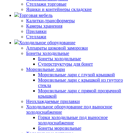
Стеллажи торговые
Ящики и контейнеры складские
Торговая мебель
Калитки-трансформеры
Камеры хранения
Прилавки
Стеллажи
Холодильное оборудование
Аппараты шоковой заморозки
Бонеты холодильные
Бонеты холодильные
Суперструктуры для бонет
Морозильные лари
Морозильные лари с глухой крышкой
Морозильные лари с крышкой из гнутого
стекла
Морозильные лари с прямой прозрачной
крышкой
Неохлаждаемые прилавки
Холодильное оборудование под выносное
холодоснабжение
Горки холодильные под выносное
холодоснабжение
Бонеты морозильные