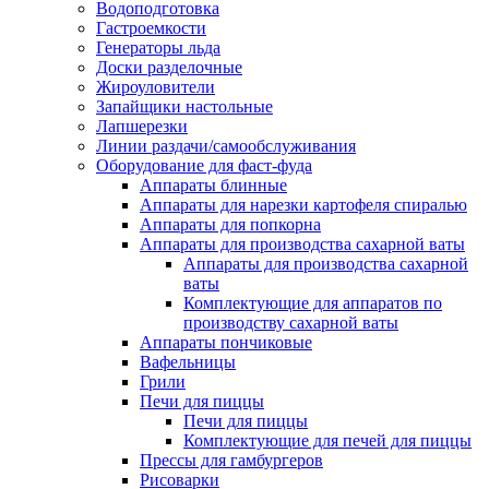
Водоподготовка
Гастроемкости
Генераторы льда
Доски разделочные
Жироуловители
Запайщики настольные
Лапшерезки
Линии раздачи/самообслуживания
Оборудование для фаст-фуда
Аппараты блинные
Аппараты для нарезки картофеля спиралью
Аппараты для попкорна
Аппараты для производства сахарной ваты
Аппараты для производства сахарной
ваты
Комплектующие для аппаратов по
производству сахарной ваты
Аппараты пончиковые
Вафельницы
Грили
Печи для пиццы
Печи для пиццы
Комплектующие для печей для пиццы
Прессы для гамбургеров
Рисоварки