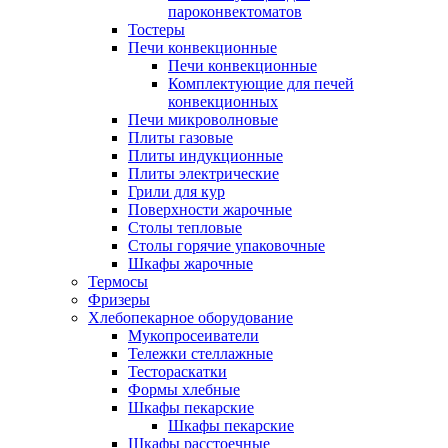
пароконвектоматов
Тостеры
Печи конвекционные
Печи конвекционные
Комплектующие для печей
конвекционных
Печи микроволновые
Плиты газовые
Плиты индукционные
Плиты электрические
Грили для кур
Поверхности жарочные
Столы тепловые
Столы горячие упаковочные
Шкафы жарочные
Термосы
Фризеры
Хлебопекарное оборудование
Мукопросеиватели
Тележки стеллажные
Тестораскатки
Формы хлебные
Шкафы пекарские
Шкафы пекарские
Шкафы расстоечные