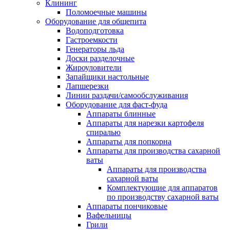
Клининг
Поломоечные машины
Оборудование для общепита
Водоподготовка
Гастроемкости
Генераторы льда
Доски разделочные
Жироуловители
Запайщики настольные
Лапшерезки
Линии раздачи/самообслуживания
Оборудование для фаст-фуда
Аппараты блинные
Аппараты для нарезки картофеля
спиралью
Аппараты для попкорна
Аппараты для производства сахарной
ваты
Аппараты для производства
сахарной ваты
Комплектующие для аппаратов
по производству сахарной ваты
Аппараты пончиковые
Вафельницы
Грили