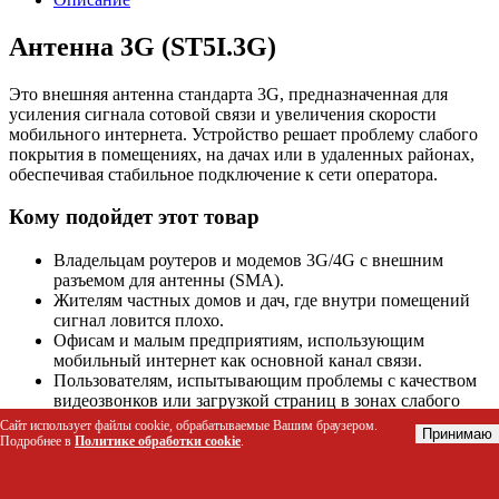
Антенна 3G (ST5I.3G)
Это внешняя антенна стандарта 3G, предназначенная для
усиления сигнала сотовой связи и увеличения скорости
мобильного интернета. Устройство решает проблему слабого
покрытия в помещениях, на дачах или в удаленных районах,
обеспечивая стабильное подключение к сети оператора.
Кому подойдет этот товар
Владельцам роутеров и модемов 3G/4G с внешним
разъемом для антенны (SMA).
Жителям частных домов и дач, где внутри помещений
сигнал ловится плохо.
Офисам и малым предприятиям, использующим
мобильный интернет как основной канал связи.
Пользователям, испытывающим проблемы с качеством
видеозвонков или загрузкой страниц в зонах слабого
покрытия.
Сайт использует файлы cookie, обрабатываемые Вашим браузером.
Принимаю
Подробнее в
Политике обработки cookie
.
Технические характеристики