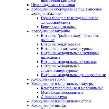
прозрачной крышкой
Неохлаждаемые прилавки
Холодильное оборудование под выносное
холодоснабжение
Горки холодильные под выносное
холодоснабжение
Бонеты морозильные
Холодильные витрины
Витрины "рыба на льду" (витрины
рыбные)
Витрины кондитерские
Витрины низкотемпературные
Витрины холодильные и тепловые
настольные
Витрины холодильные открытые
Витрины холодильные
среднетемпературные
Витрины холодильные универсальные
Холодильные горки
Холодильные и морозильные камеры
Камеры холодильные и морозильные
Моноблоки холодильные
Сплит-системы
Холодильные и морозильные столы
Холодильные шкафы