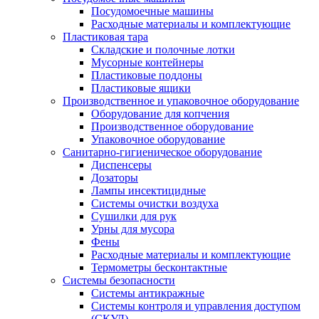
Посудомоечные машины
Расходные материалы и комплектующие
Пластиковая тара
Складские и полочные лотки
Мусорные контейнеры
Пластиковые поддоны
Пластиковые ящики
Производственное и упаковочное оборудование
Оборудование для копчения
Производственное оборудование
Упаковочное оборудование
Санитарно-гигиеническое оборудование
Диспенсеры
Дозаторы
Лампы инсектицидные
Системы очистки воздуха
Сушилки для рук
Урны для мусора
Фены
Расходные материалы и комплектующие
Термометры бесконтактные
Системы безопасности
Системы антикражные
Системы контроля и управления доступом
(СКУД)