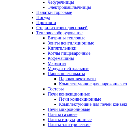
Чебуречницы
Электрошашлычницы
Палатки торговые
Посуда
Противни
Стерилизаторы для ножей
Тепловое оборудование
Витрины тепловые
Зонты вентиляционные
Кипятильники
Котлы пищеварочные
Кофемашины
Мармиты
Модули нейтральные
Пароконвектоматы
Пароконвектоматы
Комплектующие для пароконвекто
Тостеры
Печи конвекционные
Печи конвекционные
Комплектующие для печей конве
Печи микроволновые
Плиты газовые
Плиты индукционные
Плиты электрические