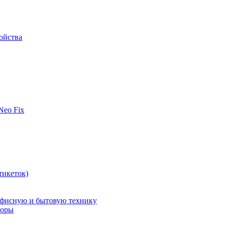
ойства
 Neo Fix
тикеток)
офисную и бытовую технику
поры