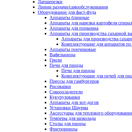
Лапшерезки
Линии раздачи/самообслуживания
Оборудование для фаст-фуда
Аппараты блинные
Аппараты для нарезки картофеля спира
Аппараты для попкорна
Аппараты для производства сахарной в
Аппараты для производства сахар
Комплектующие для аппаратов по 
Аппараты пончиковые
Вафельницы
Грили
Печи для пиццы
Печи для пиццы
Комплектующие для печей для пи
Прессы для гамбургеров
Рисоварки
Сокоохладители
Кукурузоварки
Аппараты для хот-догов
Установки Шаурма
Аксессуары для теплового оборудовани
Темперы для шоколада
Столы для пиццы
Фритюрницы