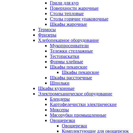
Грили для кур
Поверхности жарочные
Столы тепловые
Столы горячие упаковочные
Шкафы жарочные
Термосы
Фризеры
Хлебопекарное оборудование
Мукопросеиватели
Тележки стеллажные
Тестораскатки
Формы хлебные
Шкафы пекарские
Шкафы пекарские
Шкафы расстоечные
Шпильки
Шкафы кухонные
Электромеханическое оборудование
Блендеры
Картофелечистки электрические
Миксеры
Мясорубки промышленные
Овощерезки
Овощерезки
Комплектующие для овощерезок