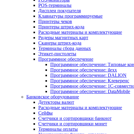
POS-терминалы
Дисплеи покупателя
Клавиатуры программируемые
Принтеры чеков
Принтеры штрих-кода
Расходные материалы и комплектующие
Ридеры магнитных карт
Сканеры штрих-кода
Терминалы сбора данных
Этикет-пистолеты
Программное обеспечение
Программное обеспечение: Типовые к
Программное обеспечение: ilexx
Программное обеспечение: DALION
Программное обеспечение: Клеверенс
Программное обеспечение: 1С-совмест
Программное обеспечение: DataMobile
Банковское оборудование
Детекторы валют
Расходные материалы и комплектующие
Сейфы
Счетчики и сортировщики банкнот
Счетчики и сортировщики монет
Терминалы оплаты