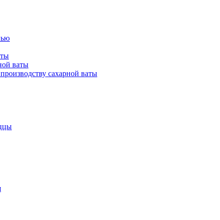
лью
аты
ной ваты
производству сахарной ваты
ццы
я