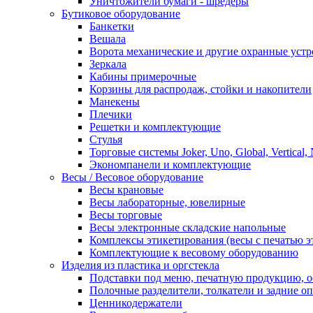
Уничтожители бумаги - шредеры
Бутиковое оборудование
Банкетки
Вешала
Ворота механические и другие охранные устр
Зеркала
Кабины примерочные
Корзины для распродаж, стойки и накопители
Манекены
Плечики
Решетки и комплектующие
Стулья
Торговые системы Joker, Uno, Global, Vertical,
Экономпанели и комплектующие
Весы / Весовое оборудование
Весы крановые
Весы лабораторные, ювелирные
Весы торговые
Весы электронные складские напольные
Комплексы этикетирования (весы с печатью э
Комплектующие к весовому оборудованию
Изделия из пластика и оргстекла
Подставки под меню, печатную продукцию, 
Полочные разделители, толкатели и задние о
Ценникодержатели