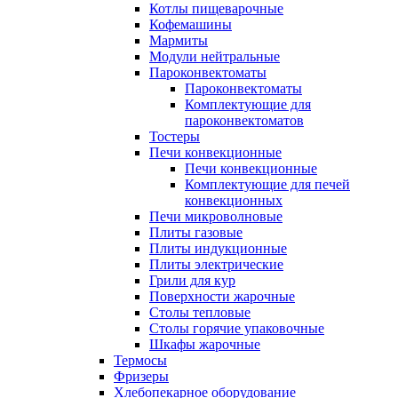
Котлы пищеварочные
Кофемашины
Мармиты
Модули нейтральные
Пароконвектоматы
Пароконвектоматы
Комплектующие для
пароконвектоматов
Тостеры
Печи конвекционные
Печи конвекционные
Комплектующие для печей
конвекционных
Печи микроволновые
Плиты газовые
Плиты индукционные
Плиты электрические
Грили для кур
Поверхности жарочные
Столы тепловые
Столы горячие упаковочные
Шкафы жарочные
Термосы
Фризеры
Хлебопекарное оборудование