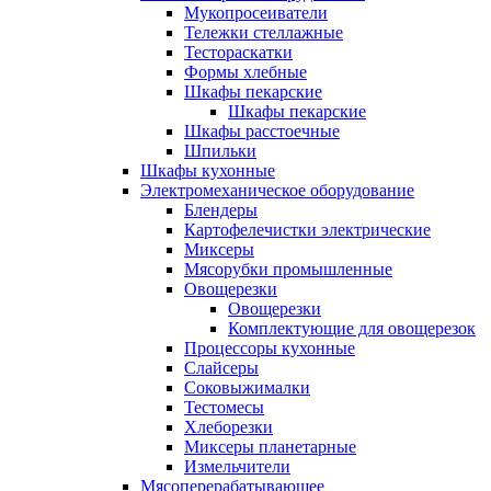
Мукопросеиватели
Тележки стеллажные
Тестораскатки
Формы хлебные
Шкафы пекарские
Шкафы пекарские
Шкафы расстоечные
Шпильки
Шкафы кухонные
Электромеханическое оборудование
Блендеры
Картофелечистки электрические
Миксеры
Мясорубки промышленные
Овощерезки
Овощерезки
Комплектующие для овощерезок
Процессоры кухонные
Слайсеры
Соковыжималки
Тестомесы
Хлеборезки
Миксеры планетарные
Измельчители
Мясоперерабатывающее