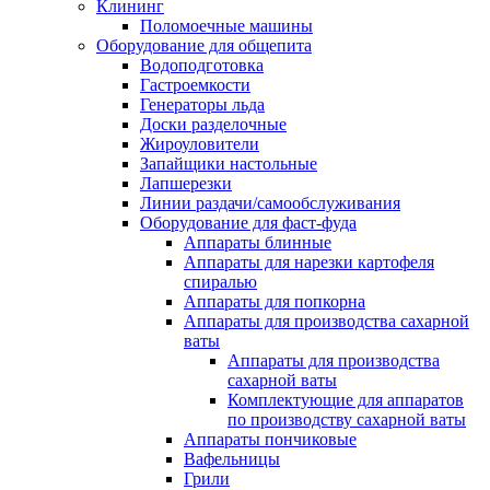
Клининг
Поломоечные машины
Оборудование для общепита
Водоподготовка
Гастроемкости
Генераторы льда
Доски разделочные
Жироуловители
Запайщики настольные
Лапшерезки
Линии раздачи/самообслуживания
Оборудование для фаст-фуда
Аппараты блинные
Аппараты для нарезки картофеля
спиралью
Аппараты для попкорна
Аппараты для производства сахарной
ваты
Аппараты для производства
сахарной ваты
Комплектующие для аппаратов
по производству сахарной ваты
Аппараты пончиковые
Вафельницы
Грили