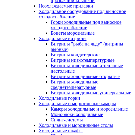
прозрачной крышкой
Неохлаждаемые прилавки
Холодильное оборудование под выносное
холодоснабжение
Горки холодильные под выносное
холодоснабжение
Бонеты морозильные
Холодильные витрины
Витрины "рыба на льду" (витрины
рыбные)
Витрины кондитерские
Витрины низкотемпературные
Витрины холодильные и тепловые
настольные
Витрины холодильные открытые
Витрины холодильные
среднетемпературные
Витрины холодильные универсальные
Холодильные горки
Холодильные и морозильные камеры
Камеры холодильные и морозильные
Моноблоки холодильные
Сплит-системы
Холодильные и морозильные столы
Холодильные шкафы