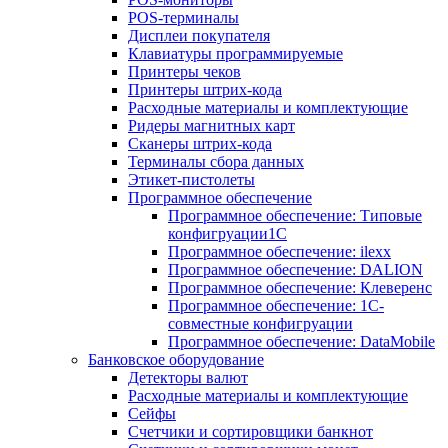
POS-терминалы
Дисплеи покупателя
Клавиатуры программируемые
Принтеры чеков
Принтеры штрих-кода
Расходные материалы и комплектующие
Ридеры магнитных карт
Сканеры штрих-кода
Терминалы сбора данных
Этикет-пистолеты
Программное обеспечение
Программное обеспечение: Типовые
конфигруации1С
Программное обеспечение: ilexx
Программное обеспечение: DALION
Программное обеспечение: Клеверенс
Программное обеспечение: 1С-
совместные конфигруации
Программное обеспечение: DataMobile
Банковское оборудование
Детекторы валют
Расходные материалы и комплектующие
Сейфы
Счетчики и сортировщики банкнот