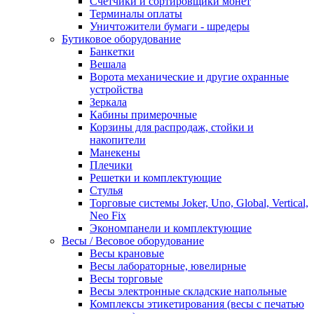
Счетчики и сортировщики монет
Терминалы оплаты
Уничтожители бумаги - шредеры
Бутиковое оборудование
Банкетки
Вешала
Ворота механические и другие охранные
устройства
Зеркала
Кабины примерочные
Корзины для распродаж, стойки и
накопители
Манекены
Плечики
Решетки и комплектующие
Стулья
Торговые системы Joker, Uno, Global, Vertical,
Neo Fix
Экономпанели и комплектующие
Весы / Весовое оборудование
Весы крановые
Весы лабораторные, ювелирные
Весы торговые
Весы электронные складские напольные
Комплексы этикетирования (весы с печатью