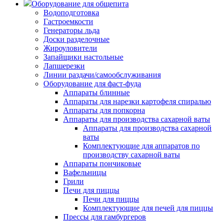
Оборудование для общепита
Водоподготовка
Гастроемкости
Генераторы льда
Доски разделочные
Жироуловители
Запайщики настольные
Лапшерезки
Линии раздачи/самообслуживания
Оборудование для фаст-фуда
Аппараты блинные
Аппараты для нарезки картофеля спиралью
Аппараты для попкорна
Аппараты для производства сахарной ваты
Аппараты для производства сахарной
ваты
Комплектующие для аппаратов по
производству сахарной ваты
Аппараты пончиковые
Вафельницы
Грили
Печи для пиццы
Печи для пиццы
Комплектующие для печей для пиццы
Прессы для гамбургеров