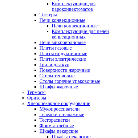
Комплектующие для
пароконвектоматов
Тостеры
Печи конвекционные
Печи конвекционные
Комплектующие для печей
конвекционных
Печи микроволновые
Плиты газовые
Плиты индукционные
Плиты электрические
Грили для кур
Поверхности жарочные
Столы тепловые
Столы горячие упаковочные
Шкафы жарочные
Термосы
Фризеры
Хлебопекарное оборудование
Мукопросеиватели
Тележки стеллажные
Тестораскатки
Формы хлебные
Шкафы пекарские
Шкафы пекарские