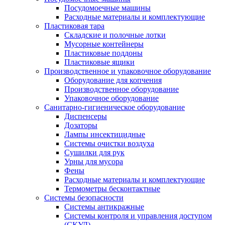
Посудомоечные машины
Расходные материалы и комплектующие
Пластиковая тара
Складские и полочные лотки
Мусорные контейнеры
Пластиковые поддоны
Пластиковые ящики
Производственное и упаковочное оборудование
Оборудование для копчения
Производственное оборудование
Упаковочное оборудование
Санитарно-гигиеническое оборудование
Диспенсеры
Дозаторы
Лампы инсектицидные
Системы очистки воздуха
Сушилки для рук
Урны для мусора
Фены
Расходные материалы и комплектующие
Термометры бесконтактные
Системы безопасности
Системы антикражные
Системы контроля и управления доступом
(СКУД)