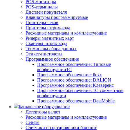
POS-мониторы
POS-терминалы
Дисплеи покупателя
Клавиатуры программируемые
Принтеры чеков
Принтеры штрих-кода
Расходные материалы и комплектующие
Ридеры магнитных карт
Сканеры штрих-кода
Терминалы сбора данных
Этикет-пистолеты
Программное обеспечение
Программное обеспечение: Типовые
конфигруации1С
Программное обеспечение: ilexx
Программное обеспечение: DALION
Программное обеспечение: Клеверенс
Программное обеспечение: 1С-совместные
конфигруации
Программное обеспечение: DataMobile
Банковское оборудование
Детекторы валют
Расходные материалы и комплектующие
Сейфы
Счетчики и сортировщики банкнот