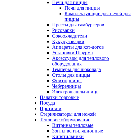
Печи для пиццы
Печи для пиццы
Комплектующие для печей для
пиццы
Прессы для гамбургеров
Рисоварки
Сокоохладители
Кукурузоварки
Аппараты для хот-догов
Установки Шаурма
Аксессуары для теплового
оборудования
Темперы для шоколада
Столы для пиццы
Фритюрницы
Чебуречницы
Электрошашлычницы
Палатки торговые
Посуда
Противни
Стерилизаторы для ножей
Тепловое оборудование
Витрины тепловые
Зонты вентиляционные
Кипятильники