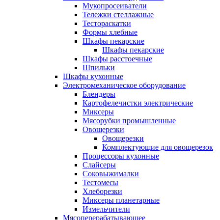
Мукопросеиватели
Тележки стеллажные
Тестораскатки
Формы хлебные
Шкафы пекарские
Шкафы пекарские
Шкафы расстоечные
Шпильки
Шкафы кухонные
Электромеханическое оборудование
Блендеры
Картофелечистки электрические
Миксеры
Мясорубки промышленные
Овощерезки
Овощерезки
Комплектующие для овощерезок
Процессоры кухонные
Слайсеры
Соковыжималки
Тестомесы
Хлеборезки
Миксеры планетарные
Измельчители
Мясоперерабатывающее