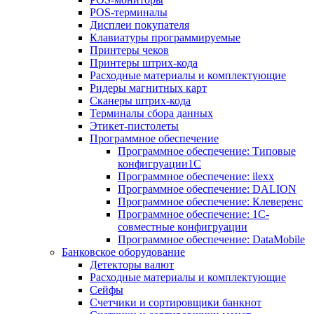
POS-терминалы
Дисплеи покупателя
Клавиатуры программируемые
Принтеры чеков
Принтеры штрих-кода
Расходные материалы и комплектующие
Ридеры магнитных карт
Сканеры штрих-кода
Терминалы сбора данных
Этикет-пистолеты
Программное обеспечение
Программное обеспечение: Типовые
конфигруации1С
Программное обеспечение: ilexx
Программное обеспечение: DALION
Программное обеспечение: Клеверенс
Программное обеспечение: 1С-
совместные конфигруации
Программное обеспечение: DataMobile
Банковское оборудование
Детекторы валют
Расходные материалы и комплектующие
Сейфы
Счетчики и сортировщики банкнот