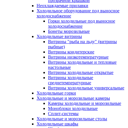
прозрачной крышкой
Неохлаждаемые прилавки
Холодильное оборудование под выносное
холодоснабжение
Горки холодильные под выносное
холодоснабжение
Бонеты морозильные
Холодильные витрины
Витрины "рыба на льду" (витрины
рыбные)
Витрины кондитерские
Витрины низкотемпературные
Витрины холодильные и тепловые
настольные
Витрины холодильные открытые
Витрины холодильные
среднетемпературные
Витрины холодильные универсальные
Холодильные горки
Холодильные и морозильные камеры
Камеры холодильные и морозильные
Моноблоки холодильные
Сплит-системы
Холодильные и морозильные столы
Холодильные шкафы