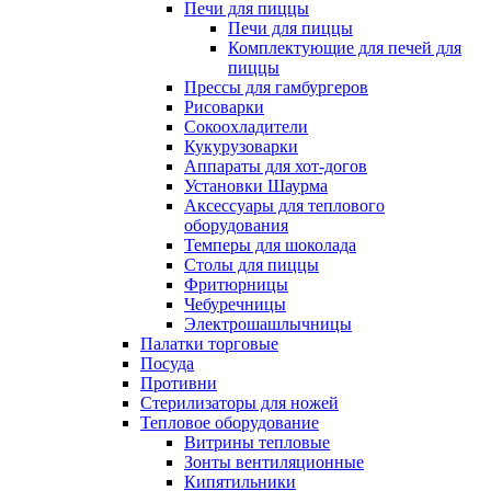
Печи для пиццы
Печи для пиццы
Комплектующие для печей для
пиццы
Прессы для гамбургеров
Рисоварки
Сокоохладители
Кукурузоварки
Аппараты для хот-догов
Установки Шаурма
Аксессуары для теплового
оборудования
Темперы для шоколада
Столы для пиццы
Фритюрницы
Чебуречницы
Электрошашлычницы
Палатки торговые
Посуда
Противни
Стерилизаторы для ножей
Тепловое оборудование
Витрины тепловые
Зонты вентиляционные
Кипятильники