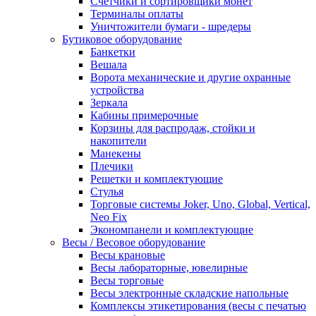
Счетчики и сортировщики монет
Терминалы оплаты
Уничтожители бумаги - шредеры
Бутиковое оборудование
Банкетки
Вешала
Ворота механические и другие охранные
устройства
Зеркала
Кабины примерочные
Корзины для распродаж, стойки и
накопители
Манекены
Плечики
Решетки и комплектующие
Стулья
Торговые системы Joker, Uno, Global, Vertical,
Neo Fix
Экономпанели и комплектующие
Весы / Весовое оборудование
Весы крановые
Весы лабораторные, ювелирные
Весы торговые
Весы электронные складские напольные
Комплексы этикетирования (весы с печатью