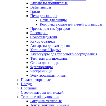
Аппараты пончиковые
Вафельницы
Грили
Печи для пиццы
Печи для пиццы
Комплектующие для печей для пиццы
Прессы для гамбургеров
Рисоварки
Сокоохладители
Кукурузоварки
Аппараты для хот-догов
Установки Шаурма
Аксессуары для теплового оборудования
Темперы для шоколада
Столы для пиццы
Фритюрницы
Чебуречницы
Электрошашлычницы
Палатки торговые
Посуда
Противни
Стерилизаторы для ножей
Тепловое оборудование
Витрины тепловые
Зонты вентиляционные