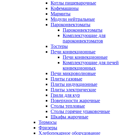
Котлы пищеварочные
Кофемашины
Мармиты
Модули нейтральные
Пароконвектоматы
Пароконвектоматы
Комплектующие для
пароконвектоматов
Тостеры
Печи конвекционные
Печи конвекционные
Комплектующие для печей
конвекционных
Печи микроволновые
Плиты газовые
Плиты индукционные
Плиты электрические
Грили для кур
Поверхности жарочные
Столы тепловые
Столы горячие упаковочные
Шкафы жарочные
Термосы
Фризеры
Хлебопекарное оборудование