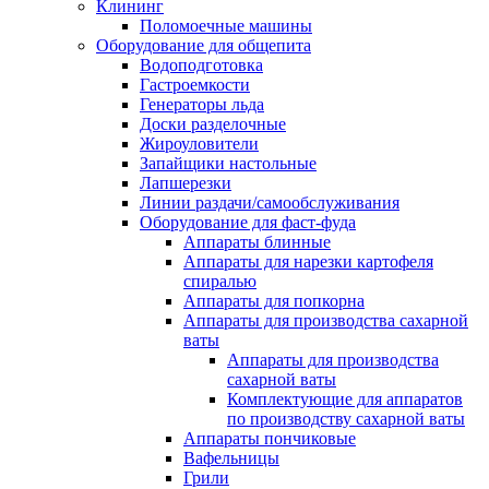
Клининг
Поломоечные машины
Оборудование для общепита
Водоподготовка
Гастроемкости
Генераторы льда
Доски разделочные
Жироуловители
Запайщики настольные
Лапшерезки
Линии раздачи/самообслуживания
Оборудование для фаст-фуда
Аппараты блинные
Аппараты для нарезки картофеля
спиралью
Аппараты для попкорна
Аппараты для производства сахарной
ваты
Аппараты для производства
сахарной ваты
Комплектующие для аппаратов
по производству сахарной ваты
Аппараты пончиковые
Вафельницы
Грили