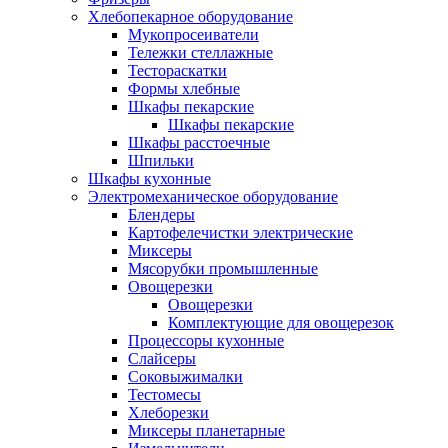
Хлебопекарное оборудование
Мукопросеиватели
Тележки стеллажные
Тестораскатки
Формы хлебные
Шкафы пекарские
Шкафы пекарские
Шкафы расстоечные
Шпильки
Шкафы кухонные
Электромеханическое оборудование
Блендеры
Картофелечистки электрические
Миксеры
Мясорубки промышленные
Овощерезки
Овощерезки
Комплектующие для овощерезок
Процессоры кухонные
Слайсеры
Соковыжималки
Тестомесы
Хлеборезки
Миксеры планетарные