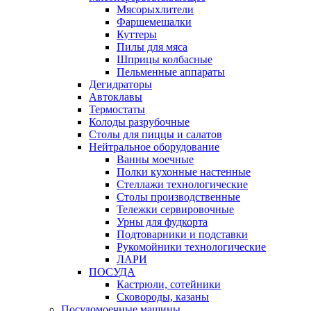
Мясорыхлители
Фаршемешалки
Куттеры
Пилы для мяса
Шприцы колбасные
Пельменные аппараты
Дегидраторы
Автоклавы
Термостаты
Колоды разрубочные
Столы для пиццы и салатов
Нейтральное оборудование
Ванны моечные
Полки кухонные настенные
Стеллажи технологические
Столы производственные
Тележки сервировочные
Урны для фудкорта
Подтоварники и подставки
Рукомойники технологические
ЛАРИ
ПОСУДА
Кастрюли, сотейники
Сковороды, казаны
Посудомоечные машины