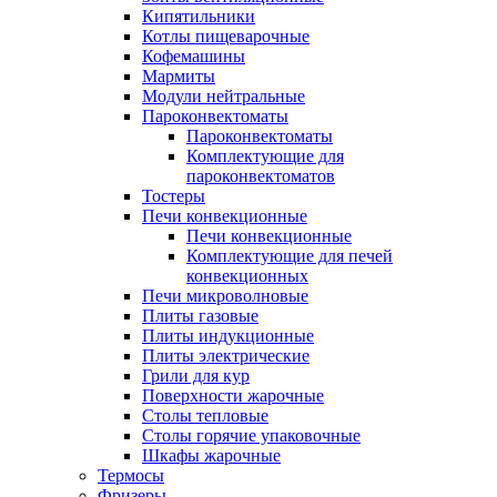
Кипятильники
Котлы пищеварочные
Кофемашины
Мармиты
Модули нейтральные
Пароконвектоматы
Пароконвектоматы
Комплектующие для
пароконвектоматов
Тостеры
Печи конвекционные
Печи конвекционные
Комплектующие для печей
конвекционных
Печи микроволновые
Плиты газовые
Плиты индукционные
Плиты электрические
Грили для кур
Поверхности жарочные
Столы тепловые
Столы горячие упаковочные
Шкафы жарочные
Термосы
Фризеры