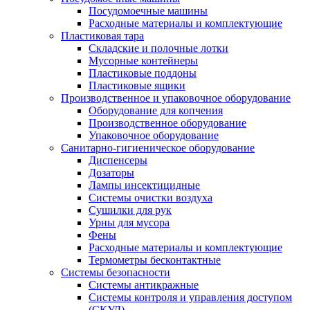
Посудомоечные машины
Расходные материалы и комплектующие
Пластиковая тара
Складские и полочные лотки
Мусорные контейнеры
Пластиковые поддоны
Пластиковые ящики
Производственное и упаковочное оборудование
Оборудование для копчения
Производственное оборудование
Упаковочное оборудование
Санитарно-гигиеническое оборудование
Диспенсеры
Дозаторы
Лампы инсектицидные
Системы очистки воздуха
Сушилки для рук
Урны для мусора
Фены
Расходные материалы и комплектующие
Термометры бесконтактные
Системы безопасности
Системы антикражные
Системы контроля и управления доступом
(СКУД)