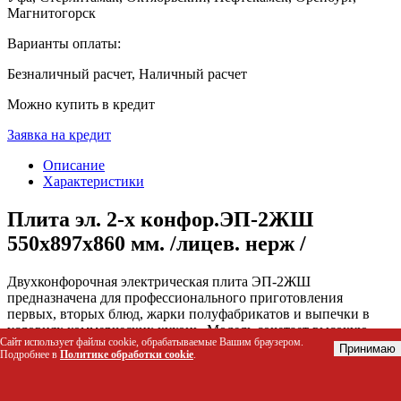
Магнитогорск
Варианты оплаты:
Безналичный расчет, Наличный расчет
Можно купить в кредит
Заявка на кредит
Описание
Характеристики
Плита эл. 2-х конфор.ЭП-2ЖШ
550x897x860 мм. /лицев. нерж /
Двухконфорочная электрическая плита ЭП-2ЖШ
предназначена для профессионального приготовления
первых, вторых блюд, жарки полуфабрикатов и выпечки в
условиях коммерческих кухонь. Модель сочетает высокую
Сайт использует файлы cookie, обрабатываемые Вашим браузером.
скорость нагрева чугунных конфорок с функциональным
Принимаю
Подробнее в
Политике обработки cookie
.
жарочным шкафом, обеспечивая непрерывный рабочий
процесс при минимальной занимаемой площади. Лицевая
панель из нержавеющей стали и надежная конструкция