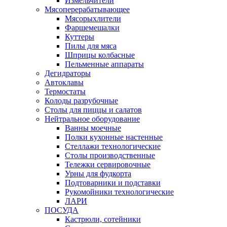
Измельчители
Мясоперерабатывающее
Мясорыхлители
Фаршемешалки
Куттеры
Пилы для мяса
Шприцы колбасные
Пельменные аппараты
Дегидраторы
Автоклавы
Термостаты
Колоды разрубочные
Столы для пиццы и салатов
Нейтральное оборудование
Ванны моечные
Полки кухонные настенные
Стеллажи технологические
Столы производственные
Тележки сервировочные
Урны для фудкорта
Подтоварники и подставки
Рукомойники технологические
ЛАРИ
ПОСУДА
Кастрюли, сотейники